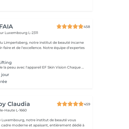
 FAIA
458
eur
Luxembourg L-2311
du Limpertsberg, notre institut de beauté incarne
t de l'excellence. Notre équipe d'expertes
Lifting
Analyse précise de la peau avec l'appareil EF Skin Vision Chaque peau étant unique, nous analysons ensemble les besoins actuels de votre peau. L'appareil diagnostic effectue une analyse complète. Il détermine l'identité de votre peau en quelques minutes, en se basant sur 9 paramètres spécifiques: hydratation, excès de sébum, élasticité, desquamation, pores, taches pigmentaires, rides pattes d'oie, rides du front, couperose. Soin anti-âge liftant pour une peau plus ferme. Les produits pénètrent profondément grâce au, Sono Lifter qui permet également d'agir sur les cicatrices d'acné. Le relâchement de la peau, les rides et les rides d'expression sont atténuées grâce au RF Tightener. Pour raffermir et redessiner l'ovale du visage.
 jour
irée
 by Claudia
459
lle-Haute L-1660
e Luxembourg, notre institut de beauté vous
n cadre moderne et apaisant, entièrement dédié à