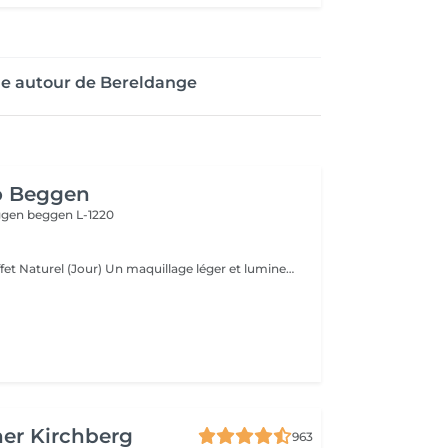
ge autour de Bereldange
o Beggen
eggen
beggen L-1220
Make-up Glow Effet Naturel (Jour) Un maquillage léger et lumineux qui sublime votre beauté naturelle. Idéal pour la journée, rendez-vous professionnels ou shootings naturels. Teint unifié, regard réveillé, sans surcharge. Frais, discret et élégant. Make-up Glamour Événements & Soirées Un maquillage sophistiqué avec une tenue renforcée, parfait pour fêtes, mariages ou séances photo. Association d'un teint parfait, d'un regard travaillé et de corrections subtiles pour un effet wow qui reste naturel. Élégance, intensité et mise en valeur. Make-up Luxe Haute Définition & Longue Durée Un maquillage professionnel avec préparation complète de la peau, correction des volumes, camouflage des imperfections et mise en lumière des traits. Tenue extrême, idéal pour caméras HD, mariée, ou occasions exigeantes. Finition impeccable, résultat haut de gamme.
er Kirchberg
963