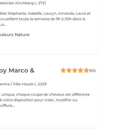
 Weicker
Kirchberg L-2721
ble) Stéphanie, Isabelle, Lauryn, Amanda, Laura et
ccueillent toute la semaine de 9h à 20h dans la
onne humeur ! La...
uleurs Nature
y by Marco &
655
entre / Ville-Haute L-2229
t unique, chaque coupe de cheveux est différente
à votre disposition pour créer, modifier ou
iffure...