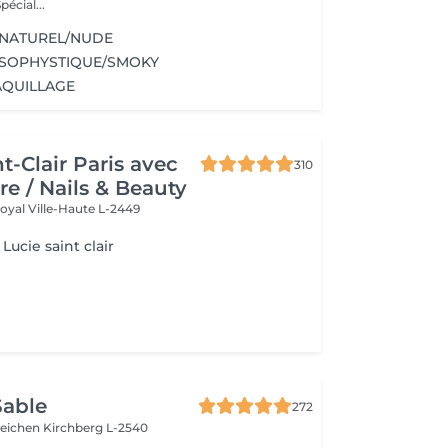
re bien-être. Spécial...
 NATUREL/NUDE
 SOPHYSTIQUE/SMOKY
AQUILLAGE
t-Clair Paris avec
310
re / Nails & Beauty
Royal
Ville-Haute L-2449
Lucie saint clair
Sable
272
teichen
Kirchberg L-2540