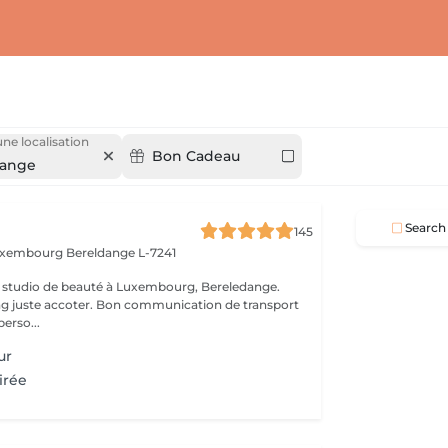
une localisation
Bon Cadeau
dange
Search
145
Luxembourg
Bereldange L-7241
 studio de beauté à Luxembourg, Bereledange.
ing juste accoter. Bon communication de transport
perso...
ur
irée