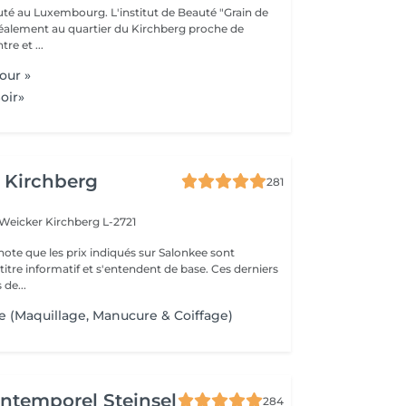
auté au Luxembourg. L'institut de Beauté "Grain de
idéalement au quartier du Kirchberg proche de
e et ...
our »
oir»
 Kirchberg
281
 Weicker
Kirchberg L-2721
note que les prix indiqués sur Salonkee sont
tre informatif et s'entendent de base. Ces derniers
 de...
ge (Maquillage, Manucure & Coiffage)
'Intemporel Steinsel
284