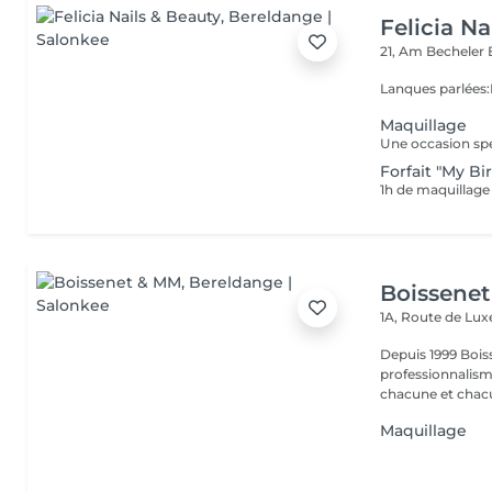
Felicia Na
21, Am Becheler
Lanques parlées
Maquillage
Une occasion spé
Forfait "My Bi
Boissene
1A, Route de L
Depuis 1999 Boiss
professionnalism
chacune et chacu
Maquillage