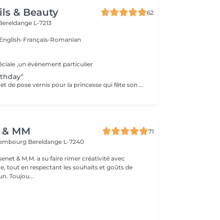
ils & Beauty
62
Bereldange L-7213
:English-Français-Romanian
ciale ,un événement particulier
rthday"
1h de maquillage et de pose vernis pour la princesse qui fête son anniversaire,5 personnes maximum. L'invité d'honneur reçoit une couronne de princesse et un petit gâteau pour elle et ses invités
t & MM
71
uxembourg
Bereldange L-7240
enet & M.M. a su faire rimer créativité avec
e, tout en respectant les souhaits et goûts de
n. Toujou...