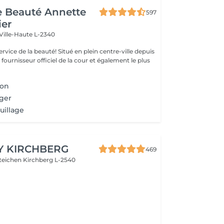
de Beauté Annette
597
ier
Ville-Haute L-2340
uté! Situé en plein centre-ville depuis
st fournisseur officiel de la cour et également le plus
ion
ger
uillage
Y KIRCHBERG
469
steichen
Kirchberg L-2540