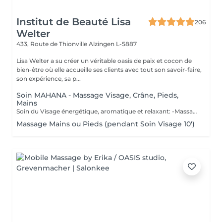
Institut de Beauté Lisa
206
Welter
433, Route de Thionville
Alzingen L-5887
Lisa Welter a su créer un véritable oasis de paix et cocon de
bien-être où elle accueille ses clients avec tout son savoir-faire,
son expérience, sa p...
Soin MAHANA - Massage Visage, Crâne, Pieds,
Mains
Soin du Visage énergétique, aromatique et relaxant: -Massage en étoile du Crâne, Mains, Pieds - Inspiré d'un rituel Polynésien, avec des huiles essentielles de fleur de Tiaré et Jasmin. Les Bienfaits Mahana: -Relaxe intensément -Délie les zones de tensions -Relance l'énergie -Apaise le mental -Hydratation de la Peau en profondeur -Illume le teint
Massage Mains ou Pieds (pendant Soin Visage 10')