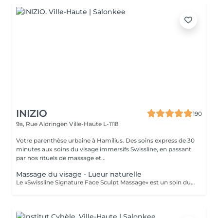
INIZIO
190
9a, Rue Aldringen
Ville-Haute L-1118
Votre parenthèse urbaine à Hamilius. Des soins express de 30
minutes aux soins du visage immersifs Swissline, en passant
par nos rituels de massage et...
Massage du visage - Lueur naturelle
Le «Swissline Signature Face Sculpt Massage» est un soin du visage extrêmement innovant, original et technique. Ce traitement rythmé, à la fois profond et relaxant, combine travail respiratoire, drainage lymphatique manuel (MLD), relâchement musculaire et manipulation fasciale, associés aux techniques de modelage avancées caractéristiques d'Anna Tsankova. Le soin stimule le drainage lymphatique et la circulation, soulage les tensions musculaires, affine les contours du visage et réactive la production de collagène. Ce traitement innovant donne aux clients la sensation que leur visage s'est «ouvert», débarrassé de ses blocages, avec un effet de remise en forme visible, des rides d'expression lissées et une circulation améliorée, pour un teint renouvelé et une véritable éclat.