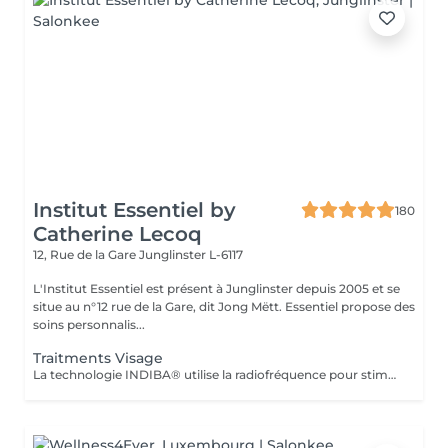
Institut Essentiel by
180
Catherine Lecoq
12, Rue de la Gare
Junglinster L-6117
L'Institut Essentiel est présent à Junglinster depuis 2005 et se
situe au n°12 rue de la Gare, dit Jong Mëtt. Essentiel propose des
soins personnalis...
Traitments Visage
La technologie INDIBA® utilise la radiofréquence pour stimuler les cellules à travers les 3 couches de la peau. Dans le but de raffermir, rajeunir et revitaliser la peau de l'intérieur. Séance après séance la structure et la qualité de la peau s'améliorent. Les défaux et imperfections s'atténuent pour révéler une peau hydratée en profondeur, un musculature plus tonique et une peau plus lisse et ferme. INDIBA® joue un rôle essentiel dans l'équilibre des fonctions de la peau. Ainsi le peau est renforcée. Le traitement est idéal pour toutes celles et ceux qui souhaitent un soin qui apporte une réelle efficacité de longue durée. INDIBA surpasse tout ce que vous avez connu jusqu'à présent et bousculera vos habitudes esthétiques. Rajeunir et se sentir bien naturellement résume ce qui vous attend. Le traitement est plus efficace en cure de 6 séances, à raison de 2-3 séances par semaine (résultats rapides garantis). Nous proposons un forfait de 12 séances valable 1an à p.de la date d'achat avec une remise immédiate de 15%. Le forfait est payable en une seule fois. IMPORTANT: Ne convient pas pendant la grossesse, n'est pas compatibles avec le pacemaker et personnes souffrant d'hypertensions grave. (consulter son médecin le cas échéant)