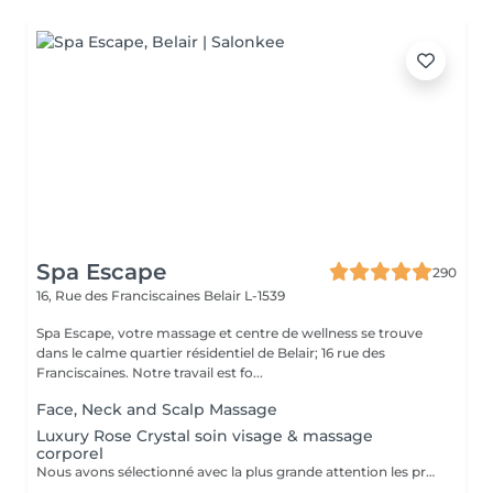
Spa Escape
290
16, Rue des Franciscaines
Belair L-1539
Spa Escape, votre massage et centre de wellness se trouve
dans le calme quartier résidentiel de Belair; 16 rue des
Franciscaines. Notre travail est fo...
Face, Neck and Scalp Massage
Luxury Rose Crystal soin visage & massage
corporel
Nous avons sélectionné avec la plus grande attention les produits lauréats Organic Pharmacy, pour faire de votre rituel spa un moment luxueux et unique. Ces soins pour la peau et bien-être du corps portent cette expérience à un tout autre niveau. Des ingrédients entièrement biologiques sont utilisés pour étancher la soif d'hydratation, de purification et de nutrition de votre peau. Pendant ce moment de détente et de sérénité, laissez-vous choyer par un massage facial par drainage lymphatique aux cristaux de rose, et retrouvez un visage plus sculpté et un teint rosé et éclatant. Le massage corporel qui accompagne ce soin en fait une expérience zen totale.