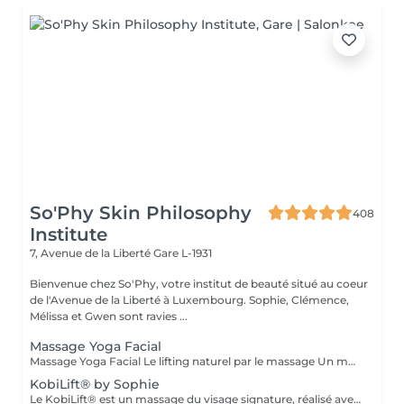
So'Phy Skin Philosophy
408
Institute
7, Avenue de la Liberté
Gare L-1931
Bienvenue chez So'Phy, votre institut de beauté situé au coeur
de l'Avenue de la Liberté à Luxembourg. Sophie, Clémence,
Mélissa et Gwen sont ravies ...
Massage Yoga Facial
Massage Yoga Facial Le lifting naturel par le massage Un massage du visage dynamique et profond qui stimule les muscles et relance les circulations pour redessiner les contours du visage. Grâce à des manuvres expertes et à l'utilisation d'outils spécifiques comme le Gua Sha et les Mushrooms, ce soin agit à la fois sur la tonicité de la peau et la détente des tensions faciales. Il permet de lisser les traits, d'illuminer le teint et de révéler un visage plus reposé et naturellement sculpté. Un soin idéal pour celles et ceux qui recherchent un effet visible, tout en profitant d'un moment de relâchement profond. Comme chaque soin chez So'Phy, le massage est adapté en fonction des besoins de votre peau et des tensions observées.
KobiLift® by Sophie
Le KobiLift® est un massage du visage signature, réalisé avec une gestuelle précise et rythmée visant à stimuler les muscles, relancer les circulations et libérer les tensions. Il agit en profondeur pour redessiner les contours du visage, lisser les traits et raviver l'éclat de la peau, tout en procurant un effet liftant naturel. Le KobiLift est proposé seul, pour un effet immédiat, ou intégré dans un soin du visage complet afin d'en renforcer les résultats et d'améliorer la qualité de la peau. À la fois tonique et relaxant, ce soin offre un véritable moment de lâcher-prise tout en apportant des résultats visibles. Idéal pour celles et ceux qui recherchent un visage plus lisse, plus lumineux et naturellement raffermi.