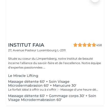
INSTITUT FAIA
458
27, Avenue Pasteur
Luxembourg L-2311
Située au coeur du Limpertsberg, notre institut de beauté
incarne l'alliance du savoir-faire et de l'excellence. Notre équipe
d'expertes passionnées ...
Le Miracle Lifting
Massage détente 60' + Soin Visage
Microdermabrasion 60' + Manucure 30'
Le forfait idéal à offrir ou à s'offrir : - Massage d'une heure détente. - Soin visage d'une heure adapté au type de peau comprenant démaquillage, gommage, extraction des comédons, massage, masque et crème de soin. - Manucure comprenant le limage, la pousse et coupe des cuticules, gommage et massage avec crème de soin. Base transparente comprise si souhaitée.
Massage détente 60' + Gommage corps 30' + Soin
Visage Microdermabrasion 60'