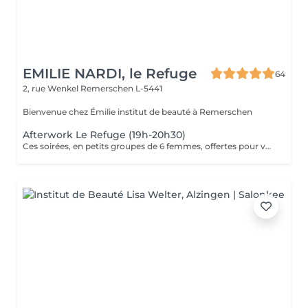
EMILIE NARDI, le Refuge
64
2, rue Wenkel
Remerschen L-5441
Bienvenue chez Émilie institut de beauté à Remerschen
Afterwork Le Refuge (19h-20h30)
Ces soirées, en petits groupes de 6 femmes, offertes pour vous faire découvrir notre univers. Pendant 1h30 : * Beauté sensorielle avec Émilie : une initiation aux gestes et textures de la vinocosmétique avec les produits de la maison Vinésime. Enfin, chaque invitée repartira avec un ensemble exclusif, mêlant soin, parfum et tote bag collector numéroté. Une attention délicate qui nous tient à cur pour garder trace de ces soirées hors du temps. Ces 10 soirées privées sont proposées en afterwork, le jeudi ou le vendredi de 19h à 20h30. Lors de la réservation, merci de sélectionner le créneau technique (10h19h30) : il correspond bien à votre place pour l'afterwork du soir. Soirées limitées. Chaque groupe doit être impérativement composé de 6 personnes pour que la soirée ait lieu. ...Nous avons hâte de vous rencontrer et de vous accueillir dans l'univers doux et intimiste de notre Refuge.