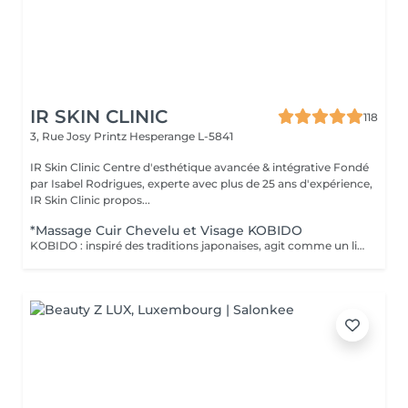
IR SKIN CLINIC
118
3, Rue Josy Printz
Hesperange L-5841
IR Skin Clinic Centre d'esthétique avancée & intégrative Fondé
par Isabel Rodrigues, experte avec plus de 25 ans d'expérience,
IR Skin Clinic propos...
*Massage Cuir Chevelu et Visage KOBIDO
KOBIDO : inspiré des traditions japonaises, agit comme un lifting naturel grâce à un ensemble de techniques manuelles étudiées pour lisser les traits et repulper le visage. Il agit sur l'ensemble des zones sensibles au vieillissement cutané en activant leur jeunesse. Inspiré de la technique AMMA japonaise relaxante, ce massage des zones reflexe du visage, de la nuque et de la tête. Grâce à ce massage unique, vous vous sentez revitalisé, relaxé et apaisé (sans utilisation de produit).