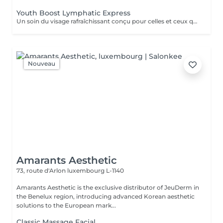
Youth Boost Lymphatic Express
Un soin du visage rafraîchissant conçu pour celles et ceux qui souhaitent obtenir des résultats visibles en peu de temps. Nettoyage, exfoliation et soins ciblés contribuent à révéler un teint frais, lumineux et revitalisé. Un drainage lymphatique du visage peut être intégré sur demande.
Nouveau
Amarants Aesthetic
73, route d'Arlon
luxembourg L-1140
Amarants Aesthetic is the exclusive distributor of JeuDerm in
the Benelux region, introducing advanced Korean aesthetic
solutions to the European mark...
Classic Massage Facial