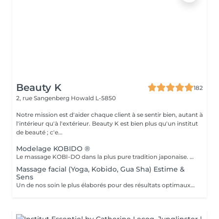
Beauty K
182
2, rue Sangenberg
Howald L-5850
Notre mission est d'aider chaque client à se sentir bien, autant à
l'intérieur qu'à l'extérieur. Beauty K est bien plus qu'un institut
de beauté ; c'e...
Modelage KOBIDO ®
Le massage KOBI-DO dans la plus pure tradition japonaise. Le KOBI-DO, est un modelage liftant du visage né au Japon au 15ème siècle. Il était autrefois le privilège des impératrices et des geishas. Aujourd'hui, il fait fureur en occident pour toutes les femmes qui recherchent un rajeunissement sans techniques invasives. Comprenant plus de deux cents techniques manuelles, le KOBI-DO est considéré comme l'un des massages faciaux les plus sophistiqué au monde. Les techniques du KOBI-DO tels les lissages, les tapotements et les pincements. Ces gestes précis permettent de travailler la peau, les muscles, les fascias et la lymphe. L'académie des facialistes ©
Massage facial (Yoga, Kobido, Gua Sha) Estime &
Sens
Un de nos soin le plus élaborés pour des résultats optimaux pour toutes les peaux. À base de nos produits cosméceutiques & 3 techniques de modelage différents dédiées à l'anti-âge (drainage et remodelage visage) Pour ce soin nous utiliserons 3 techniques : LE YOGA DU VISAGE Puisque vieillir est naturel, le yoga du visage, permet d'apporter au plus grand nombre, une méthode globale de rajeunissement et de prévention de la sénescence mais également de bien-être. LE LIFTING NATUREL JAPONAIS - KOBIDO Composé d'un enchaînement de mouvements effectués avec précision sur votre peau, il allie lissage, pétrissage, percussion, vibration et pression. Il est doux, subtil et profond en fonction de la zone à traiter et de la nature de la peau. LE DRAINAGE LIFTANT AU GUA SHA de Quartz Rose. Le massage au gua sha travaille sur les énergies et la circulation lymphatique pour drainer, évacuer les toxines et stimuler la circulation du sang et des énergies. La pierre vient stimuler, en douceur, les points qui se trouvent le long des méridiens et lignes d'énergie du corps.