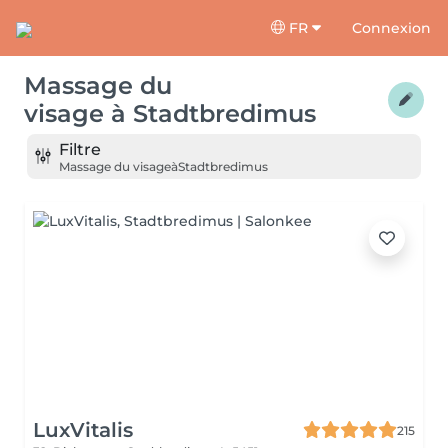
FR
Connexion
Massage du
visage
à
Stadtbredimus
Filtre
Massage du visage
à
Stadtbredimus
LuxVitalis
215