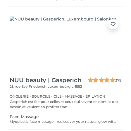
NUU beauty | Gasperich
379
21, rue Evy Friederich
Luxembourg L-1552
ONGLERIE - SOURCILS - CILS - MASSAGE - ÉPILATION
Gasperich est fait pour celles et ceux qui savent ce dont ils ont
besoin et veulent en profiter tran...
Face Massage
Myoplastic face massage - rediscover your natural glow with the deeply rejuvenating myoplastic face massage. This unique technique works not only on the surface of your skin but also on the deeper layers of muscles and fascia. Through precise, sculpting movements, it releases tension, improves circulation, and restores elasticity. The result? A lifted, defined, and radiant look that feels as refreshing as it appears. Every session is like a reset for your face leaving you looking youthful, relaxed, and glowing with vitality. Express Facial Massage is designed for those who value their time while expecting visible, refined results. This 30-minute lifting massage focuses on precise muscle stimulation to restore facial tone, improve skin firmness, and redefine the natural facial contour. The treatment helps reduce visible signs of fatigue while stimulating microcirculation, allowing the skin to regain a fresh, radiant, and naturally healthy glow. Perfect as an additional boost to your body massage for complete relaxation and rejuvenation. Important: This treatment is available only as an add-on to any body massage and cannot be booked as a standalone service.