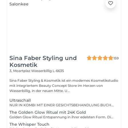
Sina Faber Styling und
159
Kosmetik
3, Moartplaz
Wasserbillig L-6635
Sina Faber Styling & Kosmetik ist ein modernes Kosmetikstudio
mit integriertem Beauty Concept Store im Herzen von
Wasserbillig, in der neuen Mitte. U...
Ultraschall
NUR IN KOMBI MIT EINER GESICHTSBEHANDLUNG BUCHBAR! Mit unserem bewährten Ultraschallgerät kannst du deiner Haut eine Extraportion Pflege gönnen! Durch sanfte Ultraschallwellen werden Wirkstoffe tiefer in die Haut eingeschleust für sichtbar straffere, regenerierte Haut. Gleichzeitig wirkt die integrierte Lichttherapie mit rotem, blauem oder grünem Licht gezielt gegen Fältchen, Unreinheiten oder Rötungen. Der Zellstoffwechsel wird aktiviert, die Haut beruhigt und der Teint wirkt frisch, gesund und strahlend. Dieses Extra kannst du individuell zu jeder Gesichtsbehandlung dazu buchen für noch intensivere Ergebnisse.
The Golden Glow Ritual mit 24K Gold
Golden Glow Ritual Entspannung in ihrer edelsten Form. Diese Behandlung ist eine luxuriöse Auszeit für alle Sinne entschleunigend, nährend und von Kopf bis Dekolleté wohltuend. Das Highlight: Eine 24 Karat Blattgoldmaske, die sanft mit der Haut verschmilzt und während einer langen, entspannenden Massage ihre ganze Wirkung entfaltet. Die Haut wird durchwärmt, durchblutet, gestärkt und erhält einen feinen, goldenen Glow. Ablauf des Rituals: Sanfte Doppelreinigung mit Aromatherapie Enzympeeling, aufgetragen mit einer Pinselmassage-Technik Anwendung der 24 Karat Goldmaske das zarte Blattgold wird aufgelegt und in einer ausführlichen Massage einmassiert Anschließend: gezielte Anti Aging Wirkstoffversorgung & Abschlusspflege Dein Ergebnis: Eine seidig glatte, beruhigte und gestärkte Haut Ein warmer, natürlicher Glow Tiefes Wohlgefühl und Loslassen vom Alltag Perfekt auch als Geschenk geeignet.
The Whisper Touch