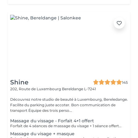
Shine
145
202, Route de Luxembourg
Bereldange L-7241
Découvrez notre studio de beauté à Luxembourg, Bereledange.
Facilite du parking juste accoter. Bon communication de
transport Équipe des trois perso...
Massage du vissage - Forfait 4+1 offert
Forfait de 4 séances de massage du visage + 1 séance offerte. Soin relaxant et tonifiant favorisant la circulation, la détente musculaire et l'éclat de la peau. Forfait payable à l'avance et non remboursable. Les séances sont à planifier selon les disponibilités.
Massage du visage + masque