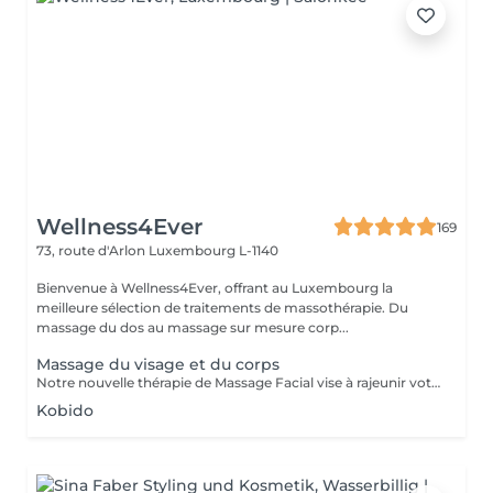
Wellness4Ever
169
73, route d'Arlon
Luxembourg L-1140
Bienvenue à Wellness4Ever, offrant au Luxembourg la
meilleure sélection de traitements de massothérapie. Du
massage du dos au massage sur mesure corp...
Massage du visage et du corps
Notre nouvelle thérapie de Massage Facial vise à rajeunir votre peau et vous donner une apparence jeune et éclatante qui vous permettra de vous sentir relaxé, rafraîchi et plein de vie. Un massage facial régulier peut améliorer la circulation et relaxer les muscles faciaux, soulageant les tensions du visage et autour des yeux tout en améliorant la texture, le relâchement de la peau et les rides. Il a été également démontré qu'il soulage la pression des sinus, et qu'il peut même aider à lutter contre l'acné tenace. Tous ces bienfaits peuvent déboucher sur des traits de visages plus éclatants et revigorés, qui vous permettront de vous sentir aussi jeune que vous en avez l'air.
Kobido