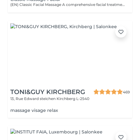
(EN) Classic Facial Massage A comprehensive facial treatment combining classic massage techniques with a professional mask as the final step. The treatment is designed to relax facial muscles, improve microcirculation, support skin tone, and restore a feeling of freshness and comfort. The treatment is performed using professional JeuDerm skincare products. The finishing professional mask enhances the effects of the treatment, providing deep hydration, nourishment, and comfort for the skin. An ideal ritual for releasing facial tension, supporting skin recovery, improving overall skin condition, and maintaining natural beauty and radiance. Who is this treatment for? * Facial muscle tension; * Signs of fatigue and stress; * Loss of skin tone and firmness; * Skin requiring hydration and recovery; * Skin showing signs of fatigue; * Maintaining healthy and well-cared-for skin. Benefits after the treatment: * Relaxed facial muscles; * Fresher and more rested appearance; * Feeling of relaxation and lightness; * Hydrated and comfortable skin; * Support of skin tone; * Natural skin radiance. (FR) Massage facial classique Un soin complet associant les techniques classiques de massage du visage avec l'application d'un masque professionnel en étape finale. Le soin vise à détendre les muscles du visage, améliorer la microcirculation, maintenir le tonus cutané et restaurer une sensation de fraîcheur et de confort. Le soin est réalisé avec les produits professionnels JeuDerm. Le masque professionnel finalise le traitement en renforçant ses effets, en apportant une hydratation profonde, des soins nourrissants et un confort optimal à la peau. Un rituel idéal pour libérer les tensions, favoriser la récupération de la peau, améliorer son état général et préserver sa beauté naturelle et son éclat. À qui s'adresse ce soin ? * Tensions musculaires du visage ; * Signes de fatigue et de stress ; * Perte de tonicité et de fermeté de la peau ; * Peaux nécessitant hydratation et récupération ; * Peaux marquées par la fatigue ; * Entretien d'une peau saine et soignée. Résultats après le soin : * Muscles du visage détendus ; * Visage plus frais et reposé ; * Sensation de détente et de légèreté ; * Peau hydratée et confortable ; * Maintien du tonus cutané ; * Éclat naturel de la peau.
TONI&GUY KIRCHBERG
469
13, Rue Edward steichen
Kirchberg L-2540
massage visage relax