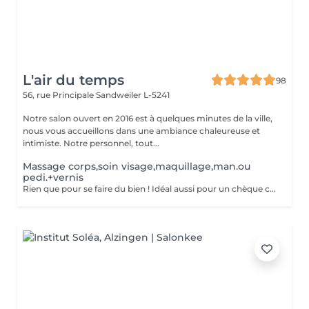
L'air du temps
98
56, rue Principale
Sandweiler L-5241
Notre salon ouvert en 2016 est à quelques minutes de la ville,
nous vous accueillons dans une ambiance chaleureuse et
intimiste. Notre personnel, tout...
Massage corps,soin visage,maquillage,man.ou
pedi.+vernis
Rien que pour se faire du bien ! Idéal aussi pour un chèque cadeau. Vous aurez la détente d'un massage relaxant, un soin visage + maquillage, et une manucure ou pédicure avec vernis classique.