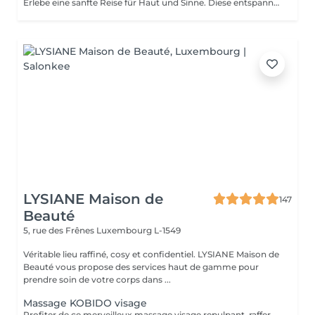
Erlebe eine sanfte Reise für Haut und Sinne. Diese entspannende Behandlung kombiniert individuell abgestimmte Massage- und Pflegetechniken für Gesicht, Dekolleté, Schultern & Hände. Weiche Bewegungen, fließende Übergänge und eine besondere Art der Achtsamkeit lassen dich tief entspannen während deine Haut auf die sanfteste Art regeneriert. Wir wählen intuitiv, was dir in diesem Moment guttut: Pinsel, Steine, Tools oder einfach Hände sorgen für maximale Entspannung und gepflegte Haut. Ablauf der Behandlung: Sanfte Doppelreinigung mit wohltuenden Texturen und Gerüchen Leichtes, individuell angepasstes Peeling Tiefenentspannung durch gezielte Tools wie: Pinselmassage, Gua Sha, Roller, Kopfmassagegriffe, klassische Gesichtsmassage Beruhigende Maske Abschlusspflege mit hochwertigen Wirkstoffen Dein Ergebnis: Sichtbare Frische in deinem Teint Entspannte Gesichtszüge Innere Ruhe von außen fühlbar Whisper Touch sanfte Pflege mit Tiefe. Für dein Gesicht. Für dein Gefühl.
LYSIANE Maison de
147
Beauté
5, rue des Frênes
Luxembourg L-1549
Véritable lieu raffiné, cosy et confidentiel. LYSIANE Maison de
Beauté vous propose des services haut de gamme pour
prendre soin de votre corps dans ...
Massage KOBIDO visage
Profiter de ce merveilleux massage visage repulpant, raffermissant et anti-âge sans faire de nettoyage complet et vous relaxer. Ce massage peut être réalisé 1 à 2 fois par semaine. Mais au moins une fois par mois, faire le soin visage KOBIDO intégral de 1H ou 1H30 afin de nettoyer la peau en profondeur.