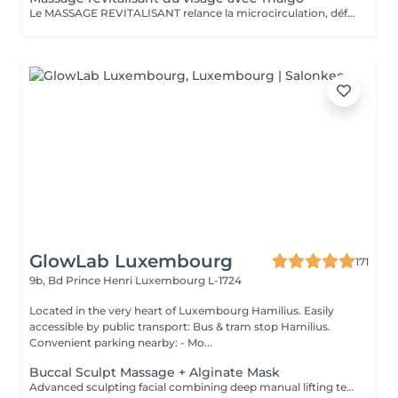
Le MASSAGE REVITALISANT relance la microcirculation, défatigue les traits du visage et redonne fraicheur à la peau. La LUMINOTHÉRAPIE du visage consiste à exposer la peau à des lumières LED afin de stimuler le renouvellement cellulaire et améliorer l'éclat du teint.
GlowLab Luxembourg
171
9b, Bd Prince Henri
Luxembourg L-1724
Located in the very heart of Luxembourg Hamilius. Easily
accessible by public transport: Bus & tram stop Hamilius.
Convenient parking nearby: - Mo...
Buccal Sculpt Massage + Alginate Mask
Advanced sculpting facial combining deep manual lifting techniques with intraoral (buccal) massage to redefine facial contours, release muscle tension, and enhance natural lifting. Includes an alginate mask to calm the skin, restore hydration, and enhance the sculpting effect. Recommended course: 5-10 sessions, 1-2 times per week, followed by maintenance. BENEFITS: - Defined facial contours - Reduced puffiness - Improved circulation - Natural lifting effect - Muscle tension release INDICATIONS: - Loss of facial definition - Puffiness - Muscle tension - Dull skin - Early signs of aging CONTAINDICATIONS: - Active inflammation - Open wounds - Severe acne - Recent invasive procedures - Dental conditions (relative) AFTERCARE: - Stay hydrated - Avoid alcohol and salt on the same day - Maintain regular treatments Sculpt. Lift. Define.