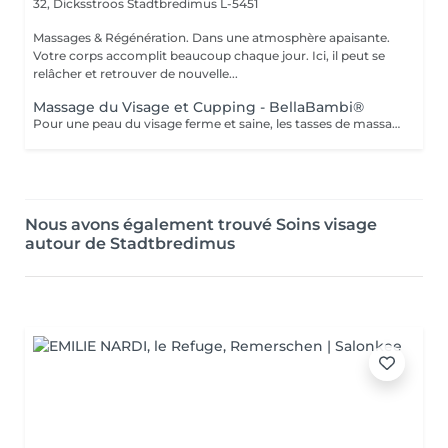
32, Dicksstroos
Stadtbredimus L-5451
Massages & Régénération. Dans une atmosphère apaisante.
Votre corps accomplit beaucoup chaque jour. Ici, il peut se
relâcher et retrouver de nouvelle...
Massage du Visage et Cupping - BellaBambi®
Pour une peau du visage ferme et saine, les tasses de massage de BellaBambi® offrent un effet liftant naturel et une stimulation profonde et peuvent être utilisées aussi bien par les femmes que par les hommes pour garder la peau du visage en pleine forme. Cette application stimule la circulation sanguine, élimine les toxines et, lorsqu'elle est utilisée régulièrement, augmente l'élasticité de la peau du visage pour un effet liftant naturel. Tirer doucement sur la peau stimule également la production de collagène et soulage les tensions dans les muscles du visage. Il ouvre également les pores afin que les produits de soin puissent être encore mieux absorbés. Nettoyage, massage avec produit de soin et ventouses, soin final.
Nous avons également trouvé Soins visage
autour de Stadtbredimus