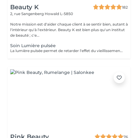
Beauty K
182
2, rue Sangenberg
Howald L-5850
Notre mission est d'aider chaque client à se sentir bien, autant à
l'intérieur qu'à l'extérieur. Beauty K est bien plus qu'un institut
de beauté ; c'e...
Soin Lumière pulsée
La lumière pulsée permet de retarder l'effet du vieillissement cutané. Ce soin photo rajeunissant transforme la lumière en chaleur ce qui stimule la génération de collagène et d'élastines. ATTENTION - Ne pas être sous traitement médicamenteux photo sensibilisant au moment du traitement.
Pink Beauty
76