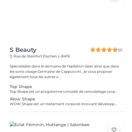
S Beauty
50
3, Rue de Steinfort
Eischen L-8476
Spécialisées dans le domaine de l'épilation laser ainsi que dans
les soins visage Germaine de Cappuccini , je vous propose
également tous les autres s...
Top Shape
Top Shape est un programme complet de remodelage corporel développé par Germaine de Capuccini. Ce plan personnalisé vise à réduire les accumulations de graisse, raffermir les zones relâchées et éliminer les toxines, en tenant compte des particularités de chaque corps.
Wow Shape
WOW Shape est un traitement corporel innovant développé par Germaine de Capuccini. Ce soin vise à remodeler la silhouette, réduire la cellulite et améliorer la texture de la peau. Il combine une technique de vacuum packed avec des actifs puissants pour offrir des résultats visibles rapidement. Principaux bénéfices du traitement WOW Shape : Effet anti-cellulite : cible et réduit la cellulite en stimulant la combustion des graisses. Effet détoxifiant : favorise le drainage, active la circulation et élimine les toxines. Effet amincissant : réduit le volume et aide à libérer la rétention d'eau grâce à son action drainante. Effet préventif : aide à prévenir la formation de nouveaux dépôts graisseux.