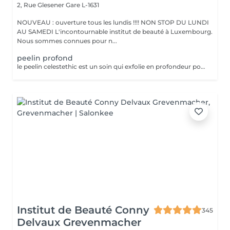
2, Rue Glesener
Gare L-1631
NOUVEAU : ouverture tous les lundis !!!! NON STOP DU LUNDI
AU SAMEDI L'incontournable institut de beauté à Luxembourg.
Nous sommes connues pour n...
peelin profond
le peelin celestethic est un soin qui exfolie en profondeur pour lisser la peau raviver leclat du teint et attenuer les imperfections ideal pour retrouver une peau lumineuse et uniforme ce soin traite les cicatrices l,acne les taches pigmentaires le masque de grossesse ect nous sommes a votre disposition pour toutes questions :)
Institut de Beauté Conny
345
Delvaux Grevenmacher