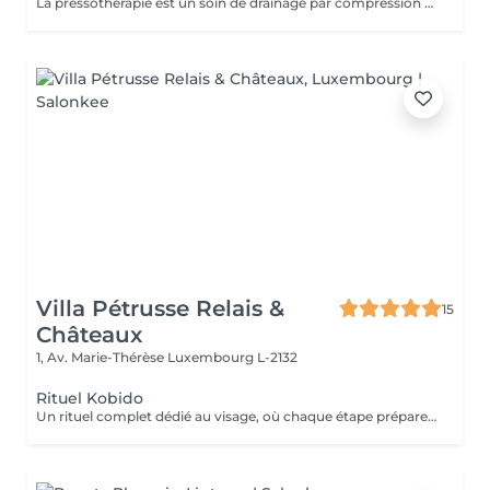
La pressothérapie est un soin de drainage par compression douce qui stimule la circulation et favorise l'élimination des toxines. Elle procure une agréable sensation de légèreté, aide à soulager les jambes lourdes et offre un véritable moment de détente. À découvrir ponctuellement pour une pause bien-être ou en cure pour des résultats optimisés. Elle s'associe parfaitement à un soin du visage, un Lash Lift ou toute autre prestation.
Villa Pétrusse Relais &
15
Châteaux
1, Av. Marie-Thérèse
Luxembourg L-2132
Rituel Kobido
Un rituel complet dédié au visage, où chaque étape prépare la suivante. Nettoyage en douceur, masque actif, puis le massage lift japonais ancestral aux mouvements précis et enveloppants, qui sculpte les traits, redessine l'ovale et relance la micro-circulation. Un art du geste transmis depuis des générations, pour un teint repulpé et un visage visiblement retendu dès la première séance.