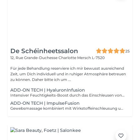
De Schéinheetssalon
25
12, Rue Grande-Duchesse Charlotte
Mersch L-7520
Für jede Behandlung reserviere ich mir bewusst ausreichend
Zeit, um Dich individuell und in ruhiger Atmosphäre betreuen
zu können. Daher bitte ich um ...
ADD-ON TECH | HyaluronInfusion
Intensiver Feuchtigkeits-Boost durch das Einschleusen von Hyaluronsäure mittels NIederschall. Für pralle, durchfeuchtete Haut.
ADD-ON TECH | ImpulseFusion
Gewebsmassage kombiniert mit Wirkstoffeinschleusung und abschließender Versiegelung der Haut. Für maximale Pflege und Schutz.