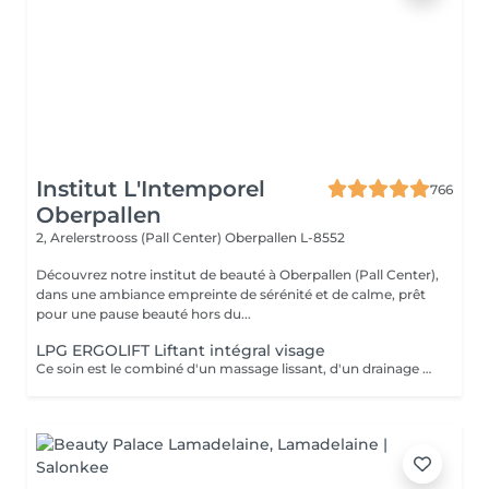
Institut L'Intemporel
766
Oberpallen
2, Arelerstrooss (Pall Center)
Oberpallen L-8552
Découvrez notre institut de beauté à Oberpallen (Pall Center),
dans une ambiance empreinte de sérénité et de calme, prêt
pour une pause beauté hors du...
LPG ERGOLIFT Liftant intégral visage
Ce soin est le combiné d'un massage lissant, d'un drainage manuel et de l'Ergolift en programme « fermeté ». Pourquoi et pour qui? Les différentes techniques travaillent les attaches musculaires pour un effet liftant, un éclat immédiat et il opère une réoxygénation des muscles ainsi qu'une amélioration de l'élasticité de la peau. Vous cherchez un soin fermeté accompagné d'une détente totale? Alors il est pour vous.