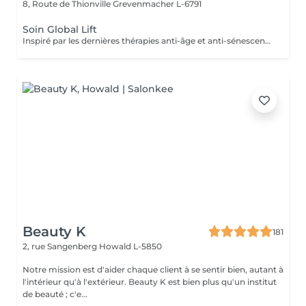
8, Route de Thionville
Grevenmacher L-6791
Soin Global Lift
Inspiré par les dernières thérapies anti-âge et anti-sénescence les plus révolutionnaires, Skeyndor a créé le lifting ultime. Une nouvelle façon de comprendre les traitements de lifting cosmétique au plus profond des cellules L'objectif ultime de ces thérapies est d'améliorer la fonctionnalité cellulaire des cellules dont le métabolisme lent entraîne une perte de densité, de fermeté et d'élasticité des tissus cutanés : c'est le cas des peaux matures ou des peaux surexposées au soleil.
Beauty K
181
2, rue Sangenberg
Howald L-5850
Notre mission est d'aider chaque client à se sentir bien, autant à
l'intérieur qu'à l'extérieur. Beauty K est bien plus qu'un institut
de beauté ; c'e...