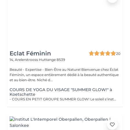
Eclat Féminin
20
14, Arelerstrooss
Huttange 8539
Beauté - Expertise - Bien-Être au Naturel Bienvenue chez Éclat
Féminin, un espace entièrement dédié à la beauté authentique
et au bien-être. Niché d...
COURS DE YOGA DU VISAGE "SUMMER GLOW!" à
Koetschette
- COURS EN PETIT GROUPE SUMMER GLOW! Le soleil s'installe et si c'était le moment parfait pour sublimer votre beauté naturelle ? Vivez l'expérience unique du Face Yoga en petit groupe, dans une atmosphère douce et bienveillante. Ces séances vous permettent de découvrir la pratique pas à pas, d'apprendre les techniques essentielles et de profiter d'un moment de détente partagé dans l'énergie estivale. Un espace pour ralentir, relâcher les tensions et laisser votre beauté naturelle s'épanouir avec grâce. !!! LIEU !!! Centre scolaire et sportif de Koetschette (Salle au 1er étage de la piscine) Horaires : Lundi : 17h3018h30 / 18h3019h30 Mardi : 09h3010h30 / 10h3011h30 - Petits groupes de 8 à 10 personnes pour un accompagnement plus personnalisé. - Priorité de réservation accordée aux personnes abonnées. Découvrez l'ensemble de mes rituels et prestations exclusives sur: www.eclat-feminin.lu - SCROLLER VERS LE HAUT - DESCRIPTION -