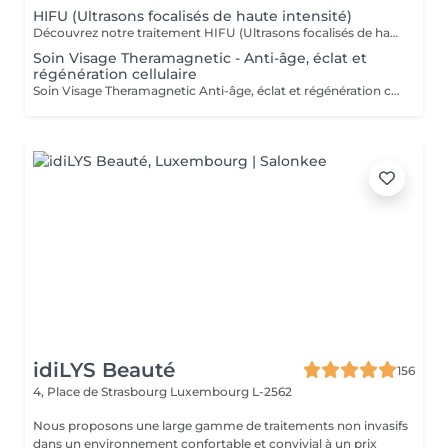
HIFU (Ultrasons focalisés de haute intensité)
Découvrez notre traitement HIFU (Ultrasons focalisés de haute intensité) : le soin anti-âge révolutionnaire pour visage, cou et décolleté. Commencez votre expérience par un rendez-vous d'information personnalisé, lors duquel nous analyserons ensemble la zone que vous souhaitez traiter. C'est aussi l'occasion de répondre à toutes vos questions et de vous familiariser avec les avantages de cette technologie de pointe. Notre soin HIFU est la solution idéale pour ceux qui recherchent un rajeunissement sans aiguilles ni chirurgie. Utilisant des ultrasons de haute intensité, ce traitement cible les couches profondes de la peau pour stimuler la production de collagène et d'élastine, entraînant un effet liftant et raffermissant visible. Parfait pour atténuer les signes de vieillissement tels que les rides, la perte de fermeté, et même les cicatrices sur le visage et le corps, le soin HIFU redonne à votre peau une apparence plus jeune et revitalisée. Les résultats peuvent être perceptibles dès la première séance, avec des améliorations continues au fil du temps. Transformez votre peau avec notre soin HIFU un véritable tournant dans les traitements esthétiques modernes, alliant efficacité et sécurité pour révéler votre beauté naturelle sans temps de récupération.
Soin Visage Theramagnetic - Anti-âge, éclat et
régénération cellulaire
Soin Visage Theramagnetic Anti-âge, éclat et régénération cellulaire Le Theramagnetic visage est un soin non-invasif nouvelle génération qui combine la micro-aspiration douce et les champs magnétiques pulsés à résonance stochastique (CMPS) pour redonner au visage toute sa lumière, sa fermeté et sa vitalité. Grâce à sa pièce à main spécialement conçue pour les zones délicates du visage et du cou, ce traitement stimule les fibroblastes, relance la production de collagène et d'élastine, améliore la microcirculation et facilite l'oxygénation cellulaire. Résultats : Effet liftant visible dès la première séance Peau plus lisse, plus ferme et plus lumineuse Réduction des rides, des poches et des signes de fatigue Amélioration de la texture et de l'éclat du teint Sans aiguille, sans douleur et 100 % relaxant, ce soin visage s'adresse à toutes les personnes souhaitant un effet rajeunissant naturel et durable. Recommandation : une cure de 6 séances espacées d'une semaine pour un effet régénérant profond et durable. Idéal en prévention du vieillissement ou en soin intensif.
idiLYS Beauté
156
4, Place de Strasbourg
Luxembourg L-2562
Nous proposons une large gamme de traitements non invasifs
dans un environnement confortable et convivial à un prix