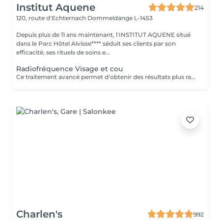
Institut Aquene
214
120, route d'Echternach
Dommeldange L-1453
Depuis plus de 11 ans maintenant, l'INSTITUT AQUENE situé
dans le Parc Hôtel Alvisse**** séduit ses clients par son
efficacité, ses rituels de soins e...
Radiofréquence Visage et cou
Ce traitement avancé permet d'obtenir des résultats plus rapides et plus durables, répondant ainsi à notre engagement de toujours privilégier le bien-être de nos clients. Les avantages de la radiofréquence: 1. Efficacité prouvée: La radiofréquence stimule la production de collagène et l'élastine, améliorant ainsi la fermeté et l'élasticité de la peau. 2. Résultats rapides: Dès les premières séances, vous pourrez observer une peau plus lisse, tonifiée et rajeunie. 3. Traitement non-invasif: La radiofréquence est une méthode sûre et non-chirurgicale, offrant une alternative douce aux interventions plus invasives. 4. Polyvalence: Ce traitement convient à divers types de peau et peut cibler plusieurs zones du corps, y compris le visage, le cou, l'abdomen et les cuisses. 5. Durabilité des résultats: En suivant un protocole de soins régulier, les effets de la radiofréquence se prolongent sur le long terme, apportant une amélioration continue de la texture et de l'apparence de la peau. Les contres indications: Bien que la radiofréquence soit largement reconnue pour sa sécurité et son efficacité, certaines contre-indications doivent être prises en compte: 1. Grossesse et allaitement: Il est déconseillé de subir un traitement à la radiofréquence pendant la grossesse ou l'allaitement. 2. Dispositifs médicaux implantés: Les personnes portant un pacemaker ou d'autres implants électroniques ne doivent pas utiliser ce traitement. 3. Problèmes de peau actifs: les affections cutanées
Charlen's
992