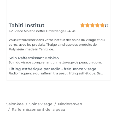
Tahiti Institut
37
1-2, Place Molitor Peffer
Differdange L-4549
Vous retrouverez dans votre institut des soins du visage et du
corps, avec les produits Thalgo ainsi que des produits de
Polynésie, made in Tahiti, de...
Soin Raffermissant Kobido
Soin du visage comprenant un nettoyage de peau, un gommage enzymatique, l'utilisation d'ultra sons, le massage raffermissant kobido, la luminothérapie esthétique et le passage d'un appareil froid pour raffermir les tissus. Le Kobido est une technique de massage facial japonaise ancestrale basée sur une alternance de mouvements rapides et profonds : lissages, pétrissages, percussions et drainages. Il agit à la fois sur la peau, les muscles et la circulation lymphatique. Ce massage vise à : - stimuler la production de collagène et d'élastine - améliorer l'oxygénation des tissus - relâcher les tensions du visage, du cou et de la mâchoire. Résultat : un visage plus tonique, plus lumineux, avec des traits visiblement détendus.
Lifting esthétique par radio - fréquence visage
Radio fréquence qui raffermit la peau : lifting esthétique. Sans chirurgie. Indolore. Améliore les contours du visage. Relance la production naturelle de fibres de votre peau. Fermeté et lissage.
Salonkee
Soins visage
Niederanven
Raffermissement de la peau