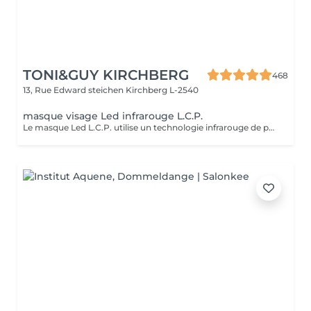
TONI&GUY KIRCHBERG
468
13, Rue Edward steichen
Kirchberg L-2540
masque visage Led infrarouge L.C.P.
Le masque Led L.C.P. utilise un technologie infrarouge de pointe qui stimule la vitalité et amplifie les traitements de la peau. Réduit les signes du vieillissent, aide a réduire les imperfections ,illumine la peau, aide au renouvellement cellulaire ,atténue les rougeur de la peau