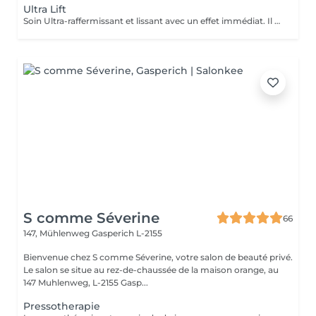
Ultra Lift
Soin Ultra-raffermissant et lissant avec un effet immédiat. Il est sur-concentré en principes actifs afin de restructurer et de donner de l'élasticité à la peau. Son effet tenseur et restructurant intensif favorise la synthèse de collagène et d'élastine en diminuant le relachement et en redonnant du volume aux tissus. Le soin idéal pour restructurer, repulper lisser et rendre de l'élasticité à la peau. 1 soin : 135€ Forfait 5 soins : 610€
S comme Séverine
66
147, Mühlenweg
Gasperich L-2155
Bienvenue chez S comme Séverine, votre salon de beauté privé.
Le salon se situe au rez-de-chaussée de la maison orange, au
147 Muhlenweg, L-2155 Gasp...
Pressotherapie