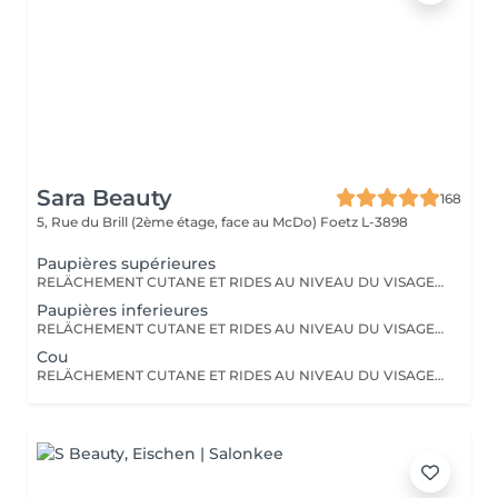
Sara Beauty
168
5, Rue du Brill (2ème étage, face au McDo)
Foetz L-3898
Paupières supérieures
RELÄCHEMENT CUTANE ET RIDES AU NIVEAU DU VISAGE OU DU CORPS. PAS BESOIN DE PASSER PAR LA CASE CHIRURGIE POUR LES ÉLIMINER. LE PLASMA LIFT EST UNE TECHNIQUE ESTHÉTIQUE NON-INVASIVE QUI PROMET UN RAJEUNISSEMENT CUTANÉ RAPIDE ET EFFICACE.
Paupières inferieures
RELÄCHEMENT CUTANE ET RIDES AU NIVEAU DU VISAGE OU DU CORPS. PAS BESOIN DE PASSER PAR LA CASE CHIRURGIE POUR LES ÉLIMINER. LE PLASMA LIFT EST UNE TECHNIQUE ESTHÉTIQUE NON-INVASIVE QUI PROMET UN RAJEUNISSEMENT CUTANÉ RAPIDE ET EFFICACE.
Cou
RELÄCHEMENT CUTANE ET RIDES AU NIVEAU DU VISAGE OU DU CORPS. PAS BESOIN DE PASSER PAR LA CASE CHIRURGIE POUR LES ÉLIMINER. LE PLASMA LIFT EST UNE TECHNIQUE ESTHÉTIQUE NON-INVASIVE QUI PROMET UN RAJEUNISSEMENT CUTANÉ RAPIDE ET EFFICACE.