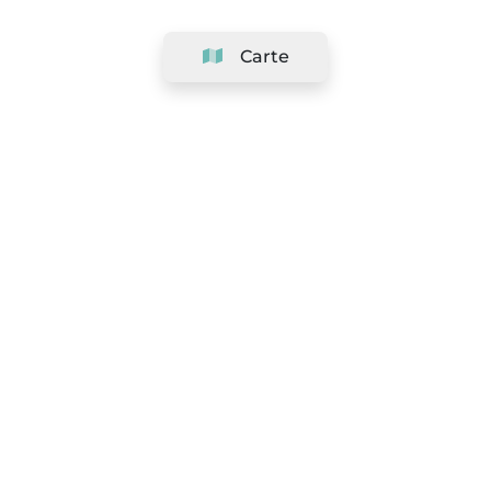
Carte
Société
Support
Équipe
&
Carrières
Référencer votre salon
Légal
Exercer le droit de rétractation
Conditions Générales