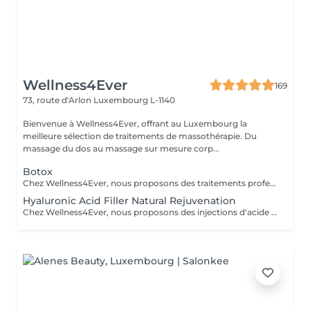
Wellness4Ever
169
73, route d'Arlon
Luxembourg L-1140
Bienvenue à Wellness4Ever, offrant au Luxembourg la
meilleure sélection de traitements de massothérapie. Du
massage du dos au massage sur mesure corp...
Botox
Chez Wellness4Ever, nous proposons des traitements professionnels de Botox, exclusivement réalisés par un médecin spécialisé afin de garantir une expertise et une prise en charge optimale. Nos séances de Botox permettent de lisser les rides du front, les pattes d'oie et les rides du lion, offrant un résultat naturel qui sublime votre visage. L'intervention est rapide, nécessite peu de temps de récupération et est effectuée avec précision.
Hyaluronic Acid Filler Natural Rejuvenation
Chez Wellness4Ever, nous proposons des injections d'acide hyaluronique (fillers), réalisées exclusivement par un médecin spécialisé afin de restaurer les volumes, lisser les rides et sublimer les contours du visage. Ce traitement non chirurgical permet de rajeunir efficacement les lèvres, les pommettes, les sillons nasogéniens et l'ovale du visage, offrant un résultat naturel et harmonieux. La procédure est rapide, peu invasive et procure une amélioration immédiate et durable.