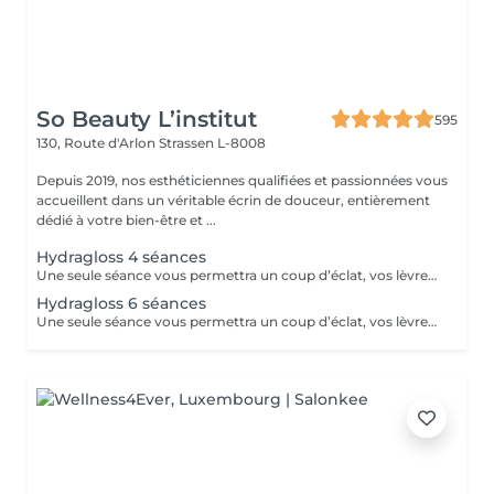
So Beauty L’institut
595
130, Route d'Arlon
Strassen L-8008
Depuis 2019, nos esthéticiennes qualifiées et passionnées vous
accueillent dans un véritable écrin de douceur, entièrement
dédié à votre bien-être et ...
Hydragloss 4 séances
Une seule séance vous permettra un coup d’éclat, vos lèvres seront plus confortables, plus lisses, repulpées avec un peu plus de volume. Pour un résultat durable, l’idéal est de faire ce soin sous forme de cure de 4 à 10 séances. Vos lèvres seront hydratées, libérées de l’inconfort de la sécheresse.
Hydragloss 6 séances
Une seule séance vous permettra un coup d’éclat, vos lèvres seront plus confortables, plus lisses, repulpées avec un peu plus de volume. Pour un résultat durable, l’idéal est de faire ce soin sous forme de cure de 4 à 10 séances.