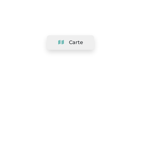
Carte
Société
Support
Équipe
&
Carrières
Référencer votre salon
Légal