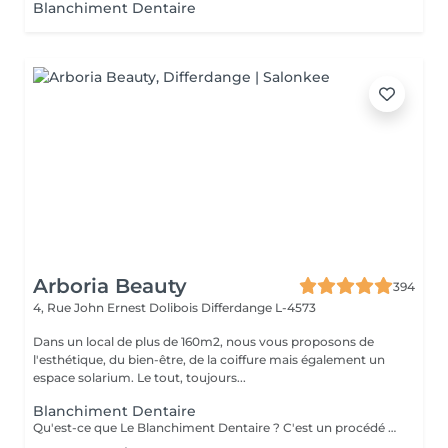
Blanchiment Dentaire
Arboria Beauty
394
4, Rue John Ernest Dolibois
Differdange L-4573
Dans un local de plus de 160m2, nous vous proposons de
l'esthétique, du bien-être, de la coiffure mais également un
espace solarium. Le tout, toujours...
Blanchiment Dentaire
Qu'est-ce que Le Blanchiment Dentaire ? C'est un procédé qui utilise un gel blanchissant activé par une lumière avec une fréquence spécifique. Celui-ci agit sur l'émail et la dentine des dents sans affecter la structure de la dent. Le blanchiment dentaire est sûr, efficace et rapide. Pourquoi vos dents se colorent-elles ? Pour de nombreuses raisons. Les plus communes sont l'âge, la consommation de produits qui colorent les dents comme le café, le thé, les sodas, le tabac, etc. ou à cause d'un traumatisme. Pendant la période de croissance des dents, une prise régulière de tétracycline et d'autres antibiotiques peuvent également être à la base de ces décolorations. Est-ce sans danger ? La sécurité et l'efficacité du produit sont bien établies. Le produit est utilisé en toute sécurité depuis plusieurs années pour le traitement des gencives et des tissus mous. On évite l'utilisation chez les femmes enceintes ou qui allaitent. L'usage du tabac est contre-indiqué pendant le traitement de blanchiment. Certains patients éprouvent une augmentation temporaire de la sensibilité au froid pendant le traitement. Ces symptômes disparaissent entre 1 à 3 jours après la fin du traitement. Un blanchiment dentaire est-il efficace ? Oui. Le blanchiment dentaire permet d'enlever la plupart des tâches et des colorations causées par les aliments, le tabac, un traitement de canal ou le vieillissement naturel des dents. Une étude a démontré que l'utilisation de la lampe augmente l'efficacité du gel