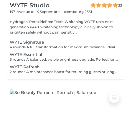
WYTE Studio
32
147, Avenue du X Septembre
Luxembourg 2551
Hydrogen-PeroxideFree Teeth Whitening WYTE uses next-
generation PAP+ whitening technology clinically shown to
brighten safely without pain, sensitiv...
WYTE Signature
4 rounds A full transformation for maximum radiance. Ideal for first-time guests seeking the brightest natural result. 100% satisfaction or money back no-questions asked guarantee*
WYTE Essential
3 rounds A balanced, visible brightness upgrade. Perfect for your first whitening journey.
WYTE Refresh
2 rounds A maintenance boost for returning guests or long-term brilliance seekers, uniquely for returning clients, after your first session.