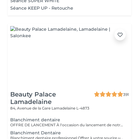
Séance SUPER WHITE
Séance KEEP UP - Retouche
Beauty Palace
391
Lamadelaine
84, Avenue de la Gare
Lamadelaine L-4873
Blanchiment dentaire
OFFRE DE LANCEMENT À l'occasion du lancement de notre nouveau blanchiment dentaire professionnel, profitez d'un tarif préférentiel à 120 € au lieu de 149 €. Offre valable pour une durée limitée. Résultat visible dès la première séance Soin indolore et respectueux de l'émail Offre non cumulable valable pendant la période de lancement.
Blanchiment Dentaire
Blanchiment dentaire professionnel Offrez à votre sourire un véritable coup d'éclat grâce à notre blanchiment dentaire professionnel, réalisé avec des produits de qualité et dans le respect total de l'émail. Ce soin permet d'éclaircir la teinte des dents en douceur, d'atténuer les taches liées au café, thé, tabac ou au temps, et de retrouver un sourire plus lumineux dès la première séance. - Résultats visibles rapidement - Soin indolore et non invasif - Respect de l'émail et des gencives - Convient aux femmes et aux hommes La séance se déroule dans un cadre calme et relaxant, sous la supervision d'une professionnelle formée, avec l'application d'un gel protecteur pour assurer confort et sécurité tout au long du soin. Pour un résultat optimal, plusieurs séances peuvent être recommandées selon la teinte initiale des dents.