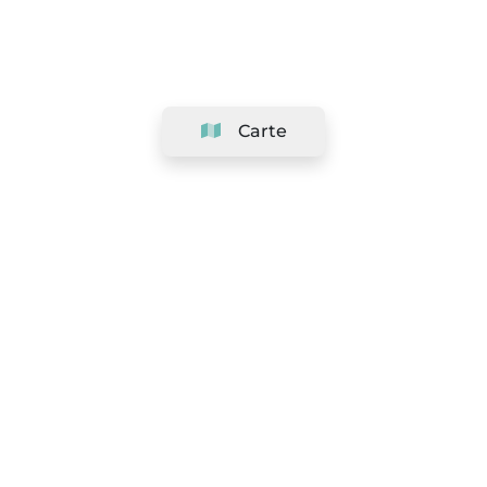
Carte
Société
Support
Équipe
&
Carrières
Référencer votre salon
Légal
Exercer le droit de rétractation