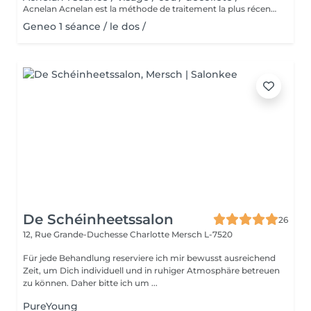
Acnelan Acnelan est la méthode de traitement la plus récente et la plus innovante de l'acné. Le pack de soins de la marque espagnole Mesoestetic guérit efficacement les changements d'acné de différentes origines et phases. Cette thérapie apaise la peau et les zones enflammées, et a un effet très positif sur la guérison des complications de l'acné, car les cicatrices ne sont plus aussi visibles et les taches sont affinées. C'est la méthode complexe qui guérit l'acné et empêche de nouveaux changements de se produire. Principalement les principes actifs, tels que le complexe bexarétinyle (un rétinoïde), le soufre et le kaolin, fonctionnent comme un nettoyant en profondeur pour les pores obstrués, ce qui conduit à une amélioration visible du teint de la peau. De plus, d'autres ingrédients actifs tels que l'acide hyaluronique, le zinc, l'aloe vera et le cuivre sont présents dans le pack Acknelan. Le complexe d'acné breveté comprend également: Alcool | Acide mandélique | Azelate de disodium | Soufre | Kaolin | Aqua | Acide salicylique | Hydroxypropylméthylcellulose | Acide shikimique | Rétinoxytriméthylsilanes. Les substances combattent tous les symptômes de l'acné, guérissent la peau enflammée, nettoient les pores, réduisent le nombre de points noirs, écaillent la peau, affinent l'apparence, équilibrent la production de sébum et ont un effet antibactérien.
Geneo 1 séance / le dos /
De Schéinheetssalon
26
12, Rue Grande-Duchesse Charlotte
Mersch L-7520
Für jede Behandlung reserviere ich mir bewusst ausreichend
Zeit, um Dich individuell und in ruhiger Atmosphäre betreuen
zu können. Daher bitte ich um ...
PureYoung