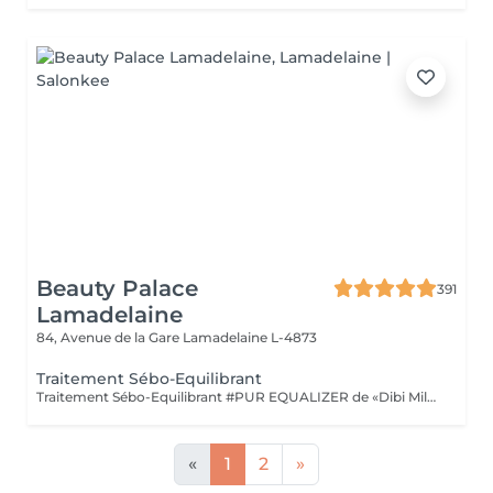
Beauty Palace
391
Lamadelaine
84, Avenue de la Gare
Lamadelaine L-4873
Traitement Sébo-Equilibrant
Traitement Sébo-Equilibrant #PUR EQUALIZER de «Dibi Milano» grâce aux performances de ses principes actifs innovants, il est en mesure de régulariser l'excès de sébum, en procurant un effet matifiant et en réduisant visiblement les pores dilatés, le grain de peau est affiné. Ce soin aide à matifier la peau tout en la maintenant hydratée et protégée. (Masque bio-cellulose)
«
1
2
»