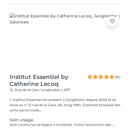
Institut Essentiel by
180
Catherine Lecoq
12, Rue de la Gare
Junglinster L-6117
L'Institut Essentiel est présent à Junglinster depuis 2005 et se
situe au n°12 rue de la Gare, dit Jong Mëtt. Essentiel propose des
soins personnalis...
Soin visage
Soin contre l'acné légère à modérée. Inclut l'extraction des comédons, micro kystes, désinfection de pustules et soins adaptés. J'accorde beaucoup d'importance à expliquer les bons gestes à mes jeunes client(e)s afin qu'il prennent conscience de leur peau et prennent les bonnes habitudes. Pour de meilleurs résultats je conseille 1 soin par semaine sur 1 mois. Important: J'accorde autant d'importance à la relaxation et l'intimité de mes jeunes clients. De ce fait aucun accompagnant ne sera autorisé à rester dans la cabine durant le soin Inclut: Nettoyage et extraction de kystes, comédons et pustules. Désinfection et soins purifiants adaptés. Matériel stérilisé et/ou à usage unique.