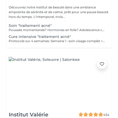
Découvrez notre institut de beauté dans une ambiance
empreinte de sérénité et de calme, prêt pour une pause beauté
hors du temps. L'Intemporel, trois...
Soin "traitement acné"
Poussée momentanée? Hormones en folie? Adolescence compliquée? Ce soin est pour vous. Le soin visage complet comprend un nettoyage en profondeur de la peau avec vapeur et extraction des comédons, un léger massage suivi de 20' de traitement LED et un masque apaisant ou purifiant. Le soin flash est conseillé en entretien suite à un soin complet, entre 2 soins par exemple ou si acné plus tenace. Il comprend un nettoyage du visage, un léger massage et le traitement LED 20'. Pourquoi la LED? La puissance de la lumière LED bleue agit rapidement et efficacement pour éliminer l'acné, les imperfections et l'inflammation existantes, sans dessécher la peau. Elle régule également la production de sébum pour prévenir de futures éruptions cutanées, laissant votre peau claire, saine et lisse.
Cure intensive "traitement acné"
Protocole sur 4 semaines: Semaine 1 : soin visage complet + un soin flash (espacé de 2 jours minimum) Semaine 2 / 3 et 4 : 2 soins flash (espacé de 2 jours minimum) Descriptif complet voir "Soin traitement acné"
Institut Valérie
434