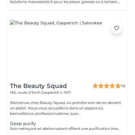
Solutions mesoestetic® pour les peaux grasses ou à tendance acnéique. Résultats dermatologiquement prouvés.Méthode professionnelle esthétique pour le traitement des peaux à tendance acnéique et séborrhéique. Nettoie en profondeur la peau des impuretés acnéiques, facilitant ainsi l'activité optimale de l'unité pilosébacée.
The Beauty Squad
79
145, route d'Esch
Gasperich L-1471
Bienvenue chez Beauty Squad, où prendre soin de soi devient
un plaisir. Nous vous accueillons dans un espace où
bienveillance, professionnalisme, luxe...
Deep purify
Soin nettoyant et désincrustant offrant une purification intense, aidant les peaux à tendance acnéique et séborrhéique à retrouver un équilibre Deep Purify nettoie les pores en profondeur pour prévenir et atténuer les imperfections. Ce soin est indispensable à une bonne pénétration des agents actifs lors de l'application de produits cosméceutiques. 1 Séance: 135€ forfait 5 séances : 610€