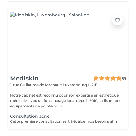
Mediskin
59
1, rue Guillaume de Machault
Luxembourg L-2111
Notre cabinet est reconnu pour son expertise en esthétique
médicale, avec un fort ancrage local depuis 2010, utilisant des
équipements de pointe pour ...
Consultation acné
Cette première consultation sert à évaluer vos besoins afin de vous guider vers les soins sur mesure qui répondront au mieux. À cette occasion, toutes les informations nécessaires, telles que les contre-indications, les résultats attendus et autres détails importants, vous seront fournies pour assurer une prise en charge optimale et vous garantir un suivi personnalisé.