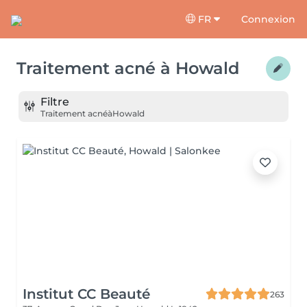
FR
Connexion
Traitement acné
à
Howald
Filtre
Traitement acné
à
Howald
Institut CC Beauté
263