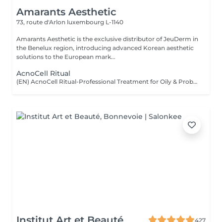
Amarants Aesthetic
73, route d'Arlon
luxembourg L-1140
Amarants Aesthetic is the exclusive distributor of JeuDerm in
the Benelux region, introducing advanced Korean aesthetic
solutions to the European mark...
AcnoCell Ritual
(EN) AcnoCell Ritual-Professional Treatment for Oily & Problematic Skin A comprehensive professional treatment specially designed for oily and problematic skin. The procedure focuses on restoring the skin microbiome balance, reducing the appearance of inflammation, regulating sebum production, and strengthening the skin's natural protective barrier. The treatment combines the innovative ALA Factor preparation with advanced next-generation LED light therapy. This combination helps soothe the skin, support its natural recovery processes, and improve the overall condition of the skin. The procedure is performed using professional JeuDerm skincare products, providing the skin with essential care, hydration, and comfort during and after the treatment. Who is this treatment for? * Oily and problematic skin; * Skin prone to inflammation and breakouts; * Excess sebum production; * Dull and uneven complexion; * Weakened skin barrier; * Skin requiring balance restoration and improvement of overall condition. Benefits after the treatment: * Calmer and more balanced-looking skin; * Reduced feeling of excess oiliness; * Fresher and more even complexion; * Improved skin texture; * Support of a healthy skin microbiome balance; * Intensive professional care and hydration. (FR) AcnoCell Ritual-Soin professionnel pour peaux grasses et à problèmes Un soin professionnel complet spécialement conçu pour les peaux grasses et à problèmes. Ce traitement vise à rétablir l'équilibre du microbiome cutané, à réduire l'apparence des inflammations, à réguler la production de sébum et à renforcer la barrière protectrice naturelle de la peau. Le soin associe le produit innovant ALA Factor à une LED-thérapie de dernière génération. Cette combinaison aide à apaiser la peau, à soutenir ses processus naturels de récupération et à améliorer son état général. Le traitement est réalisé avec les produits professionnels JeuDerm, qui apportent à la peau les soins nécessaires, une hydratation optimale et un confort durable pendant et après la procédure. À qui s'adresse ce soin ? * Peaux grasses et à problèmes ; * Peaux sujettes aux inflammations et aux imperfections ; * Excès de sébum ; * Teint terne et irrégulier ; * Barrière cutanée fragilisée ; * Peaux nécessitant un rééquilibrage et une amélioration de leur état général. Résultats après le soin : * Peau plus apaisée et équilibrée ; * Diminution de la sensation de peau grasse ; * Teint plus frais et plus uniforme ; * Texture de peau améliorée ; * Maintien d'un microbiome cutané sain ; * Soin professionnel intensif et hydratation.
Institut Art et Beauté
427