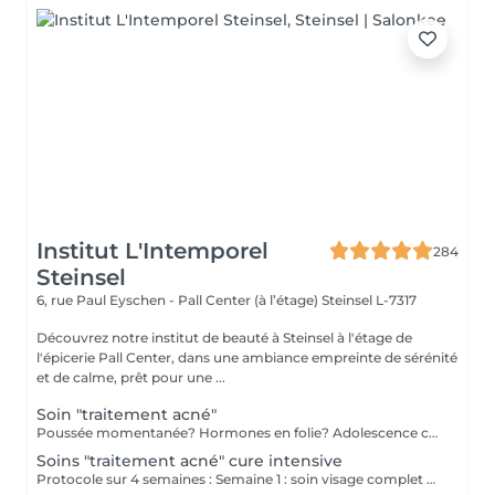
Institut L'Intemporel
284
Steinsel
6, rue Paul Eyschen - Pall Center (à l’étage)
Steinsel L-7317
Découvrez notre institut de beauté à Steinsel à l'étage de
l'épicerie Pall Center, dans une ambiance empreinte de sérénité
et de calme, prêt pour une ...
Soin "traitement acné"
Poussée momentanée? Hormones en folie? Adolescence compliquée? Ce soin est pour vous. Le soin visage complet comprend un nettoyage en profondeur de la peau avec vapeur et extraction des comédons, un léger massage suivi de 20' de traitement. LED et un masque apaisant ou purifiant. Le soin flash est conseillé en entretien suite à un soin complet, entre 2 soins par exemple ou si acné plus tenace. Il comprend un nettoyage du visage, un léger massage et le traitement LED 20'. Pourquoi la LED? La puissance de la lumière LED bleue agit rapidement et efficacement pour éliminer l'acné, les imperfections et l'inflammation existantes, sans dessécher la peau. Elle régule également la production de sébum pour prévenir de futures éruptions cutanées, laissant votre peau claire, saine et lisse.
Soins "traitement acné" cure intensive
Protocole sur 4 semaines : Semaine 1 : soin visage complet + un soin flash (espacé de 2 jours minimum) Semaine 2 / 3 et 4 : 2 soins flash (espacé de 2 jours minimum) Descriptif complet : voir "Soin traitement acné"