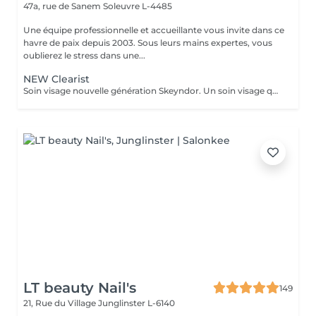
47a, rue de Sanem
Soleuvre L-4485
Une équipe professionnelle et accueillante vous invite dans ce
havre de paix depuis 2003. Sous leurs mains expertes, vous
oublierez le stress dans une...
NEW Clearist
Soin visage nouvelle génération Skeyndor. Un soin visage qui va mattifier, resserer les pores et nettoyer en profondeur. Il va équilibrer la production de sébum. Idéal pour peaux épaisses, pores dilatées, mixte et/ou grasse à tendance acnéique.
LT beauty Nail's
149
21, Rue du Village
Junglinster L-6140