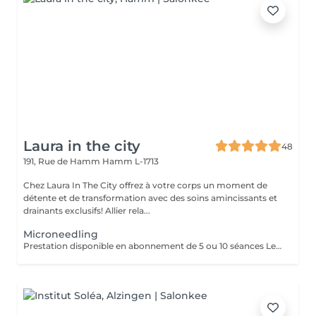
Laura in the city
48
191, Rue de Hamm
Hamm L-1713
Chez Laura In The City offrez à votre corps un moment de
détente et de transformation avec des soins amincissants et
drainants exclusifs! Allier rela...
Microneedling
Prestation disponible en abonnement de 5 ou 10 séances Le Microneedling est une technique originaire des États-Unis reposant sur des micro-injections d'éléments nutritifs dans la peau. Ce soin esthétique permet de resserrer les pores, de donner de l'éclat et d'affiner le grain de la peau. -Réduction des pores dilatés et irrégularités cutanées. -Amélioration des cicatrices d'acné ou post-opératoires. -Atténuation des rides superficielles et vergetures. -Effet "anti-âge" global sans chirurgie.