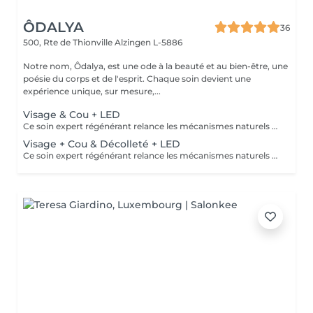
ÔDALYA
36
500, Rte de Thionville
Alzingen L-5886
Notre nom, Ôdalya, est une ode à la beauté et au bien-être, une
poésie du corps et de l'esprit. Chaque soin devient une
expérience unique, sur mesure,...
Visage & Cou + LED
Ce soin expert régénérant relance les mécanismes naturels de votre peau. L'action du microneedling combiné à l'acide hyaluronique stimule la production de collagène et d'élastine afin d'améliorer la qualité de la peau. La peau est visiblement plus nette, plus lisse et revitalisée, séance après séance.
Visage + Cou & Décolleté + LED
Ce soin expert régénérant relance les mécanismes naturels de votre peau. L'action du microneedling combiné à l'acide hyaluronique stimule la production de collagène et d'élastine afin d'améliorer la qualité de la peau. La peau est visiblement plus nette, plus lisse et revitalisée, séance après séance.