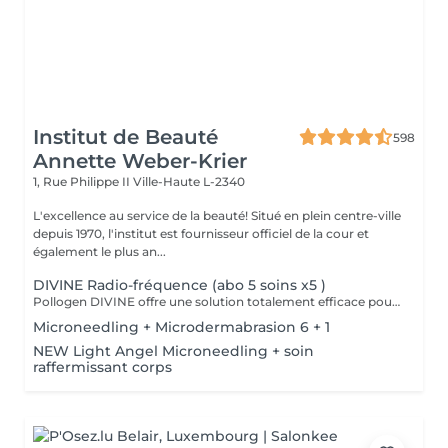
Institut de Beauté
598
Annette Weber-Krier
1, Rue Philippe II
Ville-Haute L-2340
L'excellence au service de la beauté! Situé en plein centre-ville
depuis 1970, l'institut est fournisseur officiel de la cour et
également le plus an...
DIVINE Radio-fréquence (abo 5 soins x5 )
Pollogen DIVINE offre une solution totalement efficace pour les traitements anti-âge , mais aussi pour les zones plus difficiles à traiter comme le cou, le contour des lèvres et des yeux. C'est une combinaison unique de 3 technologies médico-esthétiques (VoluDerm microneedling RF + TriFractional + Ultrason) qui permet le renouvellement du derme et de l'épiderme. Le résultat est significatif et clairement visible, la peau est d'apparence jeune. Le Pollogen DIVINE offre plus de volume, réduction des cicatrices, raffermissement de la peau et ceci sans douleur, sans hématome, sans saignement et sans temps de revalidation.
Microneedling + Microdermabrasion 6 + 1
NEW Light Angel Microneedling + soin
raffermissant corps