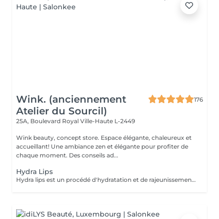
Wink. (anciennement
176
Atelier du Sourcil)
25A, Boulevard Royal
Ville-Haute L-2449
Wink beauty, concept store. Espace élégante, chaleureux et
accueillant! Une ambiance zen et élégante pour profiter de
chaque moment. Des conseils ad...
Hydra Lips
Hydra lips est un procédé d'hydratation et de rajeunissement des lèvres! En plusieurs étapes, ce soin permet d'appliquer de l'acide hyaluronique et des vitamines pour redonner un volume naturel et une hydratation en profondeur. La couleur est plus belle les lèvres sont plus douce! Pour tout type de peau, idéale pour des lèvres: -fissures et déshydratées. -dépigmenté. -ridées.