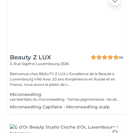
Beauty Z LUX
86
3, Rue Sigefroi
Luxembourg 2536
Bienvenue chez BEAUTY Z LUX L'Excellence de la Beauté à
Luxembourg Villé Avec 20 ans d'expérience en Russie et en
France, nous avons le plaisir de v...
Microneedling
Les bienfaits du microneedling . Taches pigmentaires : les sérums éclaircissants agissent en profondeur pour un teint plus uniforme et lumineux. Acné & cicatrices : les actifs purifiants aident à réduire les imperfections, lisser la peau et favoriser la réparation. Rides & ridules : stimulation du collagène et de l'élastine pour une peau plus ferme, repulpée et visiblement rajeunie. Pores dilatés : le microneedling resserre les pores et affine le grain de peau, pour un aspect plus lisse et homogène. Résultat : une peau nette, éclatante et revitalisée, avec des améliorations visibles dès les premières séances. Benefits of Microneedling . Pigmentation spots: brightening serums work deep to even out skin tone and boost radiance. Acne & scars: purifying actives help reduce imperfections, smooth the skin, and support healing. Wrinkles & fine lines: stimulates collagen and elastin production for firmer, plumper, and younger-looking skin. Enlarged pores: microneedling helps tighten pores and refine skin texture for a smoother, more even look. The result: clearer, glowing, and revitalized skin, with visible improvements from the very first sessions.
Microneedling Capillaire - Microneedling scalp