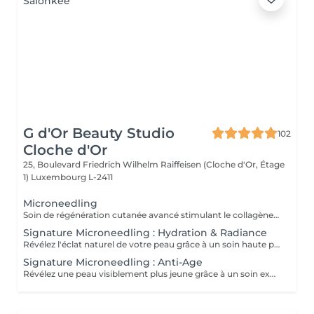
G d'Or Beauty Studio
102
Cloche d'Or
25, Boulevard Friedrich Wilhelm Raiffeisen (Cloche d'Or, Étage
1)
Luxembourg L-2411
Microneedling
Soin de régénération cutanée avancé stimulant le collagène et l'élastine par micro-perforations contrôlées. Il affine le grain de peau, ravive l'éclat et améliore visiblement les signes de l'âge et les irrégularités.
Signature Microneedling : Hydration & Radiance
Révélez l'éclat naturel de votre peau grâce à un soin haute performance aux résultats visibles. Une exfoliation Aqua Peel avec la technologie Skin Station nettoie en profondeur, élimine les impuretés et ravive instantanément l'éclat. Le microneedling stimule ensuite la régénération cutanée et optimise la pénétration des actifs. Enrichi en peptides intelligents HydroPeptide issus de biotechnologies avancées et boosté par la luminothérapie, ce soin cible l'hydratation et la revitalisation au cur de la peau. Résultat : une peau plus lisse, repulpée et intensément lumineuse dès la première séance.
Signature Microneedling : Anti-Age
Révélez une peau visiblement plus jeune grâce à un soin expert haute performance. Une exfoliation Aqua Peel avec la technologie Skin Station relance le renouvellement cellulaire, nettoie en profondeur et ravive l'éclat. Le microneedling stimule la production naturelle de collagène pour une peau plus ferme et régénérée. Enrichi en peptides nouvelle génération HydroPeptide, reconnus pour leur efficacité anti-âge, et boosté par la luminothérapie, ce soin lisse, raffermit et revitalise intensément la peau. Résultat : une peau plus ferme, lisse et visiblement rajeunie dès les premières séance.