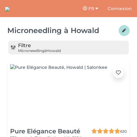
FR
Connexion
Microneedling
à
Howald
Filtre
Microneedling
à
Howald
Pure Elégance Beauté
630