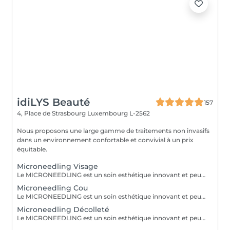
idiLYS Beauté
157
4, Place de Strasbourg
Luxembourg L-2562
Nous proposons une large gamme de traitements non invasifs
dans un environnement confortable et convivial à un prix
équitable.
Microneedling Visage
Le MICRONEEDLING est un soin esthétique innovant et peu invasif qui stimule naturellement la régénération de la peau. Grâce à des fines micro-perforation, il relance la production de collagène et d'élastine. La peau est ainsi raffermie, les cicatrices d'acnés et les rides sont atténuées, les pores resserrés et le teint visiblement plus lumineux. Pour des résultats optimaux et durables, un traitement de 5 séances, espacées de 3-6 semaines, est recommandé.
Microneedling Cou
Le MICRONEEDLING est un soin esthétique innovant et peu invasif qui stimule naturellement la régénération de la peau. Grâce à des fines micro-perforation, il relance la production de collagène et d'élastine. La peau est ainsi raffermie, les cicatrices d'acnés et les rides sont atténuées, les pores resserrés et le teint visiblement plus lumineux. Pour des résultats optimaux et durables, un traitement de 5 séances, espacées de 3-6 semaines, est recommandé.
Microneedling Décolleté
Le MICRONEEDLING est un soin esthétique innovant et peu invasif qui stimule naturellement la régénération de la peau. Grâce à des fines micro-perforation, il relance la production de collagène et d'élastine. La peau est ainsi raffermie, les cicatrices d'acnés et les rides sont atténuées, les pores resserrés et le teint visiblement plus lumineux. Pour des résultats optimaux et durables, un traitement de 5 séances, espacées de 3-6 semaines, est recommandé.