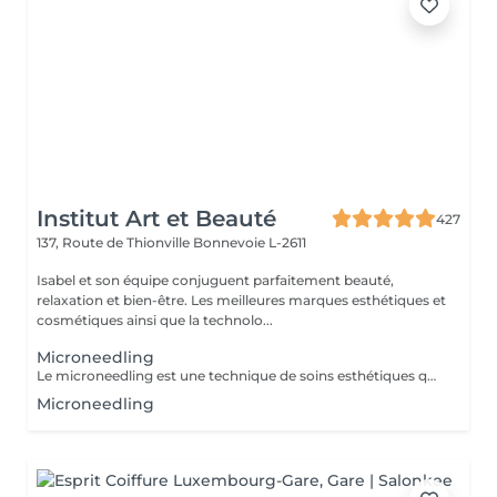
Institut Art et Beauté
427
137, Route de Thionville
Bonnevoie L-2611
Isabel et son équipe conjuguent parfaitement beauté,
relaxation et bien-être. Les meilleures marques esthétiques et
cosmétiques ainsi que la technolo...
Microneedling
Le microneedling est une technique de soins esthétiques qui stimule naturellement la production de collagène et d'élastine. Améliorer la texture de la peau Réduire les pores dilatés Atténuer les ridules Diminuer les cicatrices d'acné ou les taches pigmentaires Une technique douce et efficace, adaptée à tous les types de peau. Utilisation de sérums professionnels pour un résultat optimal Conseil personnalisé avant chaque séance. Offrez à votre peau un teint plus lisse, uniforme et lumineux
Microneedling