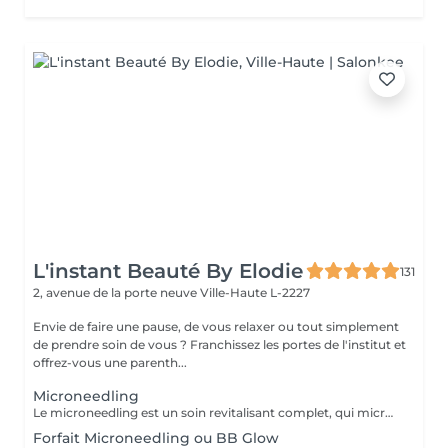
L'instant Beauté By Elodie
131
2, avenue de la porte neuve
Ville-Haute L-2227
Envie de faire une pause, de vous relaxer ou tout simplement
de prendre soin de vous ? Franchissez les portes de l'institut et
offrez-vous une parenth...
Microneedling
Le microneedling est un soin revitalisant complet, qui micro perfore la peau et qui a pour but de réactiver la production de collagène dans la peau, de relancer le processus de cicatrisation du derme et de mieux faire pénétrer les soins que l'on met sur la peau. Nombre de séance : Trois séances minimum espacé de 10 à 15 jours, cela dépends de votre typologie de peau ainsi que votre hygiène de vie. Le soin permet de traiter : Un teint terne Des cicatrices d'acnés Un relâchement cutané Les rides et ridules Les taches de vieillesse, de soleil, de grossesse D'éliminer les points noir Resserrer les ports dilatés et lisser la peau Hydrater la peau en profondeur Contre indication : Grossesse, allaitement Eczéma, psorasis Brulures Personnes ayant un diagnostic de cancer Post microneedling : Ne pas mettre d'eau ou humidifier le visage pendant 12H Pas de maquillage pendant 24H à 48H Eviter le soleil en exposition directe et les uv en institut pendant 15 jours Pas de peeling/ laser pendant 2
Forfait Microneedling ou BB Glow