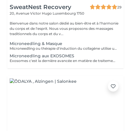
SweatNest Recovery
29
20, Avenue Victor Hugo
Luxembourg 1750
Bienvenue dans notre salon dédié au bien-être et à l'harmonie
du corps et de l'esprit. Nous vous proposons des massages
traditionnels du corps et du v...
Microneedling & Masque
Microneedling ou thérapie d'induction du collagène utilise un petit appareil avec de minuscules aiguilles à usage unique qui produisent des microperforations de la couche superficielle de la peau pour stimuler la production de collagène et de faire pénétrer les ingrédients actifs du sérum dans la peau. Le nombre de séances dépend de la personne (son âge, l'état de la peau, l'effet recherché) et du produit choisi. En général, on réalise entre 2 et 5 séances espacées de 2 à 4 semaines. Une séance d'entretien est effectuée 1 à 2 fois par an.
Microneedling aux EXOSOMES
Exosomes c'est la dernière avancée en matière de traitements anti-âge et des imperfections de la peau.Ce sont de toutes petites vésicules (à l'échelle nanométrique) qui passent entre les cellules de la peau et qui leur apportent les acides aminés, des pépites, des vitamines et beaucoup d'autres éléments indispensables pour offrir à la peau une apparence jeune et fraiche. Grace à leur petite taille les exosomes pénètrent mieux et plus profondément dans la peau, ce qui rend le traitement plus efficace par rapport au microneedling traditionnel. Les exosomes de laboratoire espagnol SIMILDIET, que j'utilise, sont produits par les cellules souches de synthèse végétales. 1 ml du produit contient 15 milliards des exosomes qui peuvent être utilisés par la peau soit immédiatement soit stockés et utilisés progressivement. Le nombre de traitements nécessaires varie en fonction des conditions individuelles de la peau et des résultats souhaités. Une série de 2 à 3 traitements espacés de 4 à 6 semaines est idéale.