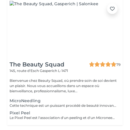
The Beauty Squad
79
145, route d'Esch
Gasperich L-1471
Bienvenue chez Beauty Squad, où prendre soin de soi devient
un plaisir. Nous vous accueillons dans un espace où
bienveillance, professionnalisme, luxe...
MicroNeedling
Cette technique est un puissant procédé de beauté innovant permettant de traiter les problèmes de peau et le vieillissement de celle-ci par une stimulation intense de la collagenèse. Le traitement idéal pour effacer les rides améliorer la texture de sa peau. 1 soin : 150€ Forfait 5 soins : 675€
Pixel Peel
Le Pixel Peel est l'association d'un peeling et d'un Microneedling dans la même séance, ce qui doublera donc l'efficacité du traitement et donnera des résultats plus rapides et plus durables. Une action de stimulation et régénération programmée dans la même séance avec des combinaisons d'actifs 100% personnalisés en fonction des problématiques traitées. 1 séance : 225€ Forfait 5 séances : 1015€