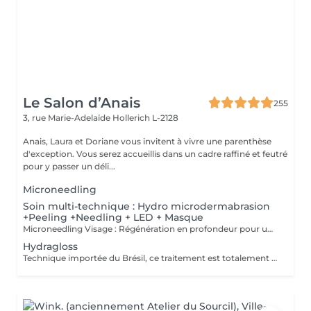
Le Salon d’Anais
255
3, rue Marie-Adelaïde
Hollerich L-2128
Anais, Laura et Doriane vous invitent à vivre une parenthèse
d'exception. Vous serez accueillis dans un cadre raffiné et feutré
pour y passer un déli...
Microneedling
Soin multi-technique : Hydro microdermabrasion
+Peeling +Needling + LED + Masque
Microneedling Visage : Régénération en profondeur pour une peau visiblement transformée Le microneedling est un soin de revitalisation cutanée non invasif qui consiste à créer de microperforations contrôlées à l'aide d'un stylo électrique doté de fines aiguilles stériles. Ces microperforations stimulent naturellement la production de collagène et d'élastine, déclenchant un processus de régénération cellulaire intense. AVANTAGES DU SOIN - Atténue les ridules et les rides - Réduit les cicatrices d'acné et les imperfections - Améliore la fermeté et l'élasticité de la peau - Estompe les taches pigmentaires et le teint irrégulier - Resserre les pores dilatés - Apporte de l'éclat et un effet peau neuve Le microneedling peut être personnalisé selon les besoins grâce à l'application de sérums ciblés (acide hyaluronique, vitamine C, peptides, etc.) qui pénètrent plus profondément grâce aux microcanaux créés. CONTRE INDICATIONS - Grossesse, allaitement - Pas d'exposition solaire 48h avant et 7 jours après le soin - Traitement lourd par chimio (attendre 1 an) et par antibiotique ou Roaccutane et dérivé (attendre 6 mois) - Prise d'anticoagulant - Maladie auto-immune (diabète, maladie mal contrôlée, ...) - Injection botox (attendre 2 semaines) et de produits de comblement (attendre 4 semaines) - Prise d'anti-inflammatoire pendant plus de 5 jours - Acné active - Cicatrices chéloïdes
Hydragloss
Technique importée du Brésil, ce traitement est totalement personnalisé. Peu invasif, il est profond et spécifiquement conçu pour les lèvres. Ce soin consiste à faire pénétrer des actifs dont l'acide hyaluronique pour donner du volume, combler, repulper, hydrater et nourrir les lèvres, à l'aide de micro ou nano aiguilles qui grâce à leur passage dans la lèvre, permettent de stimuler le métabolisme de régénération cellulaire, favorisant ainsi la synthèse naturelle de collagène et élastine.