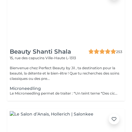
Beauty Shanti Shala
253
15, rue des capucins
Ville-Haute L-1313
Bienvenue chez Perfect Beauty by Jil , ta destination pour la
beauté, la détente et le bien-être ! Que tu recherches des soins
classiques ou des pre...
Microneedling
Le Microneedling permet de traiter : *Un teint terne *Des cicatrices d'acnés *Un relâchement cutané *Les rides et ridules *Les taches de vieillesse, de soleil et de grossesse *éliminer les points noir *Resserrer les ports dilatés et lisser la peau *Hydrater la peau en profondeur *Active la circulation sanguine *Active la production de nouvelles cellules *Meilleure pénétration des soins *Revitalisant *Relance le processus de cicatrisation. La peau prend 10-14 jours pour cicatriser, pourquoi l'achat d'une crème réparatrice et d'une creme Spf 50 crème sont fortement conseiller pour le soin à domicile. Le Spf est important pour ne pas attraper des tâches de soleil. Contre indication : *Grossesse, allaitement *Eczéma, psorasis *Brulures *Personnes ayant un diagnostic de cancer Post microneedling : *Pas d'eau pendant 12heures *Pas de maquillage pendant 24-48heures *Pas de soleil et de solarium pendant 2 SEMAINES *Pas de gommange et laser pendant 2 SEMAINES