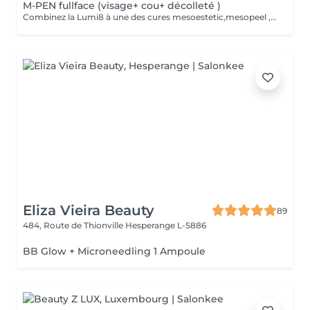
M-PEN fullface (visage+ cou+ décolleté )
Combinez la Lumi8 à une des cures mesoestetic,mesopeel , mesoéclat... afin d'obtenir un résultat spectaculaire et durable. Recommandé pour l'anti-aging , les peaux acnéique , affaissées , les rides . les cicatrices et les autres imperfections de la peau. Bienvenue dans une nouvelle ère dans les soins du visage et du corps . Résultat spectaculaires , efficaces , durables et scientifiquement avérés, visible dès la première séance. Traitement indolore et non invasif Le micro-needling est un traitement qui utilise de minuscules aiguilles pour provoquer des minuscules perforations dans la peau. Ces petits points de contact encouragent le corps à créer une guérison curative ainsi qu'a resserrer, soulever et rajeunir la peau. Au fur et a mesure que votre peau se répare, la production de collagène et d'élastine se déclenche pour donner un effet repeuplant et raffermissant presque immédiat. Il peut également s'attaquer à d'autres problèmes de lésions cutanées tels que les cicatrices , les marques foncées, des dommages causés par le soleil et le vieillissement
Eliza Vieira Beauty
89
484, Route de Thionville
Hesperange L-5886
BB Glow + Microneedling 1 Ampoule