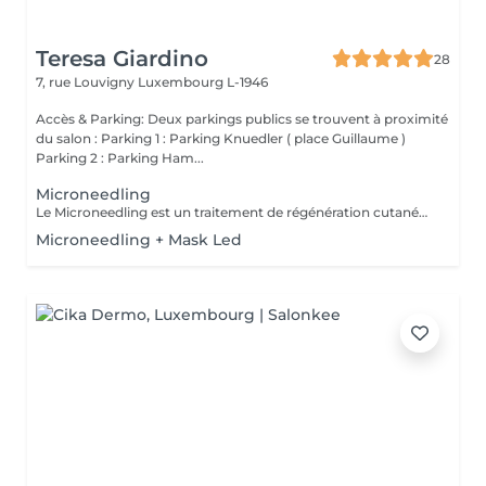
Teresa Giardino
28
7, rue Louvigny
Luxembourg L-1946
Accès & Parking: Deux parkings publics se trouvent à proximité
du salon : Parking 1 : Parking Knuedler ( place Guillaume )
Parking 2 : Parking Ham...
Microneedling
Le Microneedling est un traitement de régénération cutanée qui active les capacités naturelles de réparation de la peau. Grâce à la création de micro-canaux contrôlés, il stimule intensément la production de collagène et d'élastine, tout en optimisant la pénétration des actifs utilisés pendant le soin. Chaque protocole est personnalisé grâce à l'utilisation de sérums spécifiques, soigneusement sélectionnés en fonction des besoins et des problématiques de chaque peau : hydratation, anti-âge, éclat du teint, taches pigmentaires, imperfections, cicatrices d'acné ou perte de fermeté. Idéal pour traiter le vieillissement cutané, les cicatrices, les pores dilatés, les irrégularités du teint et le manque d'éclat, ce traitement améliore visiblement la qualité de la peau. Séance après séance, le teint est plus lumineux, la peau plus lisse, plus ferme et visiblement revitalisée. Pour des résultats optimaux et durables, un protocole de plusieurs séances peut être recommandé selon les objectifs recherchés
Microneedling + Mask Led