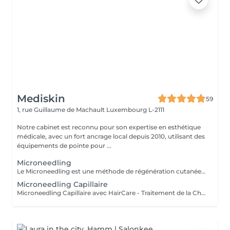
Mediskin
59
1, rue Guillaume de Machault
Luxembourg L-2111
Notre cabinet est reconnu pour son expertise en esthétique
médicale, avec un fort ancrage local depuis 2010, utilisant des
équipements de pointe pour ...
Microneedling
Le Microneedling est une méthode de régénération cutanée utilisant de fines aiguilles pour stimuler la production de collagène et d'élastine. Avantages : - Amélioration de la texture et de la fermeté de la peau. - Réduction des signes de vieillissement. Adaptabilité : Le microneedling est adapté à tous les types de peaux. Complément de Soin : - Pour optimiser les résultats du soin et limiter l'éviction sociale, une séance de luminothérapie est incluse. Celle-ci aide à réduire les inflammations, stimuler la production de collagène et améliorer la cicatrisation de la peau. Contre-indications : - Déconseillé aux femmes enceintes ou allaitantes. Lors de la première séance, nous établirons ensemble votre feuille de soin personnalisée. Pour toute question, n'hésitez pas à nous contacter ou réserver une consultation cutanée gratuite.
Microneedling Capillaire
Microneedling Capillaire avec HairCare - Traitement de la Chute des Cheveux Le microneedling capillaire avec le produit HairCare du laboratoire Revitacare est un soin innovant et puissant conçu pour revitaliser le cuir chevelu et renforcer la fibre capillaire. Ce traitement professionnel aide à combattre la chute des cheveux, à stimuler la croissance et à améliorer la qualité des cheveux, leur apportant densité et vitalité. Formulé avec un complexe d'ingrédients actifs, le HairCare agit en profondeur pour nourrir les follicules, dynamiser le cuir chevelu et redonner éclat et volume aux cheveux.