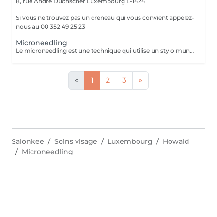
8, rue André Duchscher
Luxembourg L-1424
Si vous ne trouvez pas un créneau qui vous convient appelez-
nous au 00 352 49 25 23
Microneedling
Le microneedling est une technique qui utilise un stylo muni de micro-aiguilles qui permettent de créer des canaux dans la peau afin de faire pénétrer le sérum au cur du derme .C'est un traitement peu invasif qui s'avère efficace contre le vieillissement cutané afin de ralentir les effets de l'âge .Le microneedling redensifie la peau afin de la rendre de meilleure qualité et permet ainsi la régénération de la peau pour un teint plus éclatant
«
1
2
3
»
Salonkee
Soins visage
Luxembourg
Howald
Microneedling