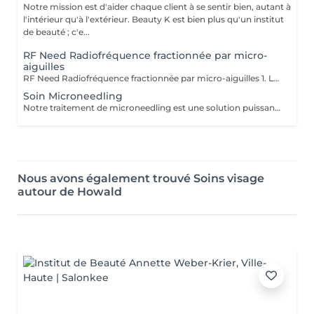
Notre mission est d'aider chaque client à se sentir bien, autant à
l'intérieur qu'à l'extérieur. Beauty K est bien plus qu'un institut
de beauté ; c'e...
RF Need Radiofréquence fractionnée par micro-
aiguilles
RF Need Radiofréquence fractionnée par micro-aiguilles 1. Le microneedling De très fines micro-aiguilles créent des micro-perforations contrôlées dans la peau. Cela stimule la régénération naturelle, favorise la production de collagène et d'élastine et active les mécanismes de réparation cutanée. 2. La radiofréquence fractionnée (RF) Une énergie thermique est délivrée via les aiguilles directement dans le derme. La chaleur resserre les fibres de collagène existantes, augmente la densité dermique et déclenche une néocollagénèse (formation de nouveau collagène). Bénéfices principaux Raffermissement et effet tenseur immédiat Amélioration de la texture et de l'éclat de la peau Réduction des ridules et rides Atténuation des cicatrices d'acné Réduction visible des pores dilatés Action possible sur certaines vergetures et relâchements cutanés du corps Résultats progressifs et durables grâce à la stimulation biologique Déroulement du soin 1. Application d'une crème anesthésiante locale pour plus de confort 2. Passage de la pièce à main RF Need (personnalisation des paramètres : profondeur des aiguilles, intensité de la RF) 3. Soin apaisant et hydratant post-traitement Sensations : picotements, chaleur diffuse Après la séance : rougeurs et gonflement légers de 24 à 72h
Soin Microneedling
Notre traitement de microneedling est une solution puissante pour traiter l'acné, les taches de pigmentation, les cicatrices, les vergetures, les dommages causés par le soleil, les rides et les ridules. Grâce à des milliers de micro-perforations, ce soin stimule la production de collagène, favorisant la réparation et le rajeunissement de la peau. Pour des résultats optimaux, une cure de trois séances est recommandée. Ce protocole permet à la peau de maximiser son processus naturel de guérison entre chaque séance, aboutissant à une amélioration visible de son apparence et de sa texture. Entamez ce parcours régénératif et découvrez tout le potentiel d'une peau transformée.
Nous avons également trouvé Soins visage
autour de Howald