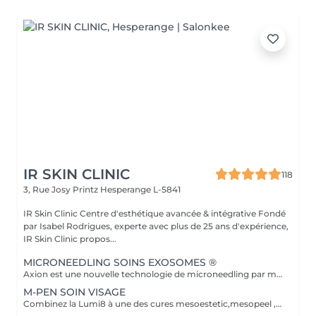
IR SKIN CLINIC
118
3, Rue Josy Printz
Hesperange L-5841
IR Skin Clinic Centre d'esthétique avancée & intégrative Fondé
par Isabel Rodrigues, experte avec plus de 25 ans d'expérience,
IR Skin Clinic propos...
MICRONEEDLING SOINS EXOSOMES ®
Axion est une nouvelle technologie de microneedling par mesoestetic qui crée des micro-canaux dans la peau pour une régénération améliorée. Elle est associée aux nouveaux cocktails c.prof mesoxome®, qui intègrent des exosomes, PDRN, niacinamide et AD+ pour cibler le vieillissement, la fermeté et la revitalisation cutanée. Ce soin est toujours réalisé après un skin diagnostic directement réservable dans la rubrique esthétique avancée. pour votre sécurité et nous nous réservons le droit de modifier le traitement.
M-PEN SOIN VISAGE
Combinez la Lumi8 à une des cures mesoestetic,mesopeel , mesoéclat... afin d'obtenir un résultat spectaculaire et durable. Recommandé pour l'anti-aging , les peaux acnéique , affaissées , les rides . les cicatrices et les autres imperfections de la peau. Bienvenue dans une nouvelle ère dans les soins du visage et du corps . Résultat spectaculaires , efficaces , durables et scientifiquement avérés, visible dès la première séance. Traitement indolore et non invasif Le micro-needling est un traitement qui utilise de minuscules aiguilles pour provoquer des minuscules perforations dans la peau. Ces petits points de contact encouragent le corps à créer une guérison curative ainsi qu'a resserrer, soulever et rajeunir la peau. Au fur et a mesure que votre peau se répare, la production de collagène et d'élastine se déclenche pour donner un effet repeuplant et raffermissant presque immédiat. Il peut également s'attaquer à d'autres problèmes de lésions cutanées tels que les cicatrices , les marques foncées, des dommages causés par le soleil et le vieillissement. CONTRE-INDICATIONS. Femmes enceintes et peaux noires Traitement anticoagulant ou anti-inflammatoire Maladies auto-immunes Acné sévère ou herpes Eczémas Psoriasis