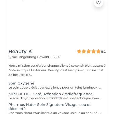
Beauty K
182
2, rue Sangenberg
Howald L-5850
Notre mission est d'aider chaque client à se sentir bien, autant à
l'intérieur qu'à l'extérieur. Beauty K est bien plus qu'un institut
de beauté ; c'e...
Soin Oxygène
Le soin coup d'éclat par excellence pour un teint lumineux! Ce traitement innovant redonne vie aux teints ternes et traite efficacement l'acné et la rosacée. Grâce à un jet concentré d'oxygène, il offre une bouffée de fraîcheur à votre peau. Notre soin Oxygène débute par un peeling chimique professionnel, qui nettoie en profondeur et élimine les cellules mortes. Ensuite, un sérum spécialement formulé est appliqué, pénétrant les couches profondes de l'épiderme grâce au jet d'oxygène. Cette méthode favorise une absorption optimale des nutriments, réoxygénant et revitalisant la peau de l'intérieur. Le résultat ? Une peau purifiée, un teint éclatant et une sensation de fraîcheur durable, idéale pour améliorer texture et apparence de la peau.
MESOJET® - Bioréjuvénation / radiofréquence
Le soin d'hydroporation MESOJET® est une technique avancée de soin de la peau qui associe drainage du visage, exfoliation et hydroporation pour améliorer l'apparence et la santé de la peau. En utilisant une pression par barophorèse, l'hydroporation permet une pénétration plus profonde des substances bénéfiques, optimisant leur absorption. Combiné à la radiofréquence, le MESOJET® stimule la régénération cellulaire et améliore l'élasticité de la peau. Ce soin offre des résultats remarquables pour le rajeunissement, l'hydratation, le raffermissement et la correction de divers problèmes cutanés : rides, perte de fermeté, déshydratation, hyperpigmentation, cicatrices d'acné et autres imperfections.
Pharmos Natur Soin Signature Visage, cou et
décolleté
Pharmos Natur vous invite à un voyage unique au coeur du bien-être holistique, où chaque soin devient une véritable cérémonie de régénération. Avec l'utilisation de plantes sacrées telles que l'Aloe Vera fraîche et le Sésame noir, cultivées, récoltées et transformées en respectant les principes cosmiques, dans les lieux les plus énergétiques du monde. Chaque soin devient une source de lumière, de régénération et de relaxation profonde. Cette approche holistique signifie que chaque soin est une expérience qui connecte le corps, l'esprit et l'âme. En appliquant la plante avec une intention claire et consciente, son énergie naturelle se diffuse dans la peau, apportant bien-être et équilibre émotionnel, psychologique et spirituel. Pour masser, nous utilisons la feuille d'Aloe Vera, fraîchement coupée devant vous, est appliqué directement sur la peau, ce qui crée une sensation immédiate de vitalité et de connexion profonde à la nature, mais aussi de régulation, de régénération et d'hydratation profonde de la peau. Nos soins commencent toujours par une analyse approfondie de votre peau, permettant à nos experts de personnaliser chaque étape en fonction de vos besoins spécifiques : peau normale, peau mixte, troubles pigmentaires, hyperpigmentation, peau mature, peau grasse à imperfections, ou couperose. Profitez d'un soin de 60 minutes qui redonne éclat, fermeté et vitalité à votre peau, cou et décolleté. Les produits naturels, soigneusement sélectionnés selon votre type de peau