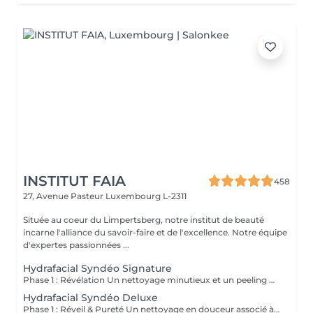
INSTITUT FAIA
458
27, Avenue Pasteur
Luxembourg L-2311
Située au coeur du Limpertsberg, notre institut de beauté
incarne l'alliance du savoir-faire et de l'excellence. Notre équipe
d'expertes passionnées ...
Hydrafacial Syndéo Signature
Phase 1 : Révélation Un nettoyage minutieux et un peeling doux libèrent la peau des impuretés, cellules mortes et excès de sébum. La peau respire à nouveau et retrouve sa douceur naturelle. Phase 2 : Purification & Hydratation La technologie brevetée Vortex-Fusion® aspire délicatement les impuretés tout en infusant des actifs hydratants puissants. Les pores sont nettoyés, la peau est fraîche, repulpée et lumineuse. Phase 3 : Régénération & Éclat Des sérums concentrés en antioxydants, peptides et acide hyaluronique réparent, protègent et revitalisent la peau. Le teint s'illumine, la texture s'affine et l'éclat est instantané. Résultat : Une peau nette, hydratée et rayonnante dès la première séance sans irritation, sans temps d'arrêt, simplement sublime.
Hydrafacial Syndéo Deluxe
Phase 1 : Réveil & Pureté Un nettoyage en douceur associé à un peeling délicat réveille l'éclat naturel de la peau, la libérant des impuretés et des cellules ternes. Phase 2 : Extraction & Hydratation La technologie brevetée Vortex-Fusion® purifie les pores tout en infusant des actifs hautement hydratants. La peau est fraîche, lisse et repulpée. Phase 3 : Régénération sur mesure Des sérums concentrés en antioxydants, peptides et acide hyaluronique régénèrent la peau tandis qu'un booster premium et la lumière LED viennent personnaliser le soin selon vos besoins spécifiques. Résultat : Une peau éclatante, détoxifiée et lumineuse dès la première séance, le glow Faia dans toute sa splendeur.