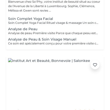
Bienvenue chez So'Phy, votre institut de beauté situé au coeur
de l'Avenue de la Liberté à Luxembourg. Sophie, Clémence,
Mélissa et Gwen sont ravies ...
Soin Complet Yoga Facial
Soin Complet Yoga Facial Rituel visage & massage Un soin complet qui associe les étapes essentielles d'un soin du visage à la puissance du Massage Yoga Facial. Après un nettoyage en profondeur, une exfoliation et un travail ciblé de la peau, le massage vient stimuler les muscles, relancer les circulations et relâcher les tensions du visage. Ce rituel se poursuit par l'application de soins adaptés afin d'hydrater, rééquilibrer et révéler l'éclat naturel de votre peau. Le visage paraît plus lisse, plus lumineux et naturellement redessiné. Un soin idéal pour celles et ceux qui souhaitent allier efficacité, relaxation et résultats visibles. Comme chaque soin chez So'Phy, le protocole est adapté en fonction des besoins de votre peau.
Analyse de Peau
Analyse de peau Première visite Parce que chaque peau est unique, toute première visite commence par une analyse approfondie. Ce diagnostic permet de comprendre l'état de votre peau, ses besoins réels et les déséquilibres éventuels, afin d'adapter votre soin de manière précise et personnalisée. À l'aide d'un appareil de diagnostic et de l'expertise de votre Skin Coach, nous prenons le temps d'observer, d'échanger et de vous guider vers les solutions les plus adaptées. Ce premier rendez-vous est une étape essentielle pour vous offrir des soins réellement efficaces et des résultats durables.
Analyse de Peau & Soin Visage Manuel
Ce soin est spécialement conçu pour votre première visite chez So’Phy. Il débute par une analyse approfondie de votre peau afin de comprendre ses besoins réels et d’identifier les déséquilibres éventuels. Le soin du visage est ensuite entièrement personnalisé et réalisé exclusivement avec des techniques manuelles, adaptées à votre peau et aux résultats souhaités. Chaque étape est pensée pour rééquilibrer la peau, relancer les fonctions naturelles et offrir un moment de détente profonde. Ce premier rendez-vous vous permet de bénéficier d’un soin ciblé, de conseils personnalisés et d’une prise en charge complète.