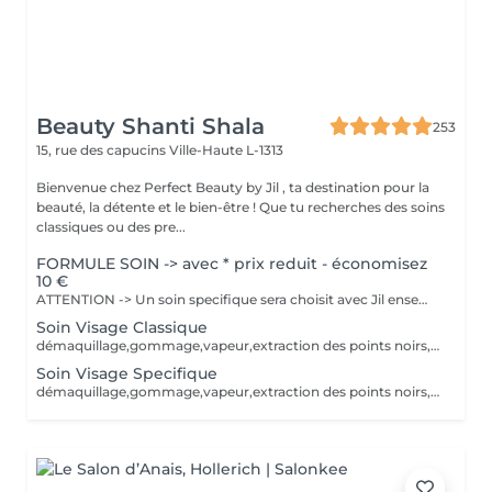
Beauty Shanti Shala
253
15, rue des capucins
Ville-Haute L-1313
Bienvenue chez Perfect Beauty by Jil , ta destination pour la
beauté, la détente et le bien-être ! Que tu recherches des soins
classiques ou des pre...
FORMULE SOIN -> avec * prix reduit - économisez
10 €
ATTENTION -> Un soin specifique sera choisit avec Jil ensemble au moment du soin. Selon le soin appliqué, le prix va biensûr être adapté. Le soin va être adapter selon le type de peau. démaquillage, gommage, vapeur, extraction des points noirs, desinfection, massage et masque.
Soin Visage Classique
démaquillage,gommage,vapeur,extraction des points noirs,desinfection,massage et masque crème. Le soin va être adapter selon le type de peau.
Soin Visage Specifique
démaquillage,gommage,vapeur,extraction des points noirs,desinfection,massage et masque pélliculable, plâtre, moussant, tissu ou gelée. Le soin va être adapter selon le type de peau.