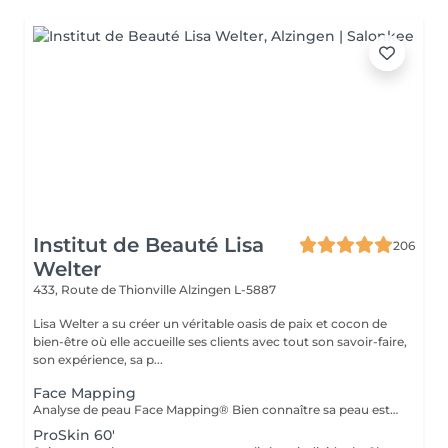
Institut de Beauté Lisa
206
Welter
433, Route de Thionville
Alzingen L-5887
Lisa Welter a su créer un véritable oasis de paix et cocon de
bien-être où elle accueille ses clients avec tout son savoir-faire,
son expérience, sa p...
Face Mapping
Analyse de peau Face Mapping® Bien connaître sa peau est la première étape pour obtenir une peau en bonne santé. Grâce au concept exclusif de Face Mapping®, votre Skin Thérapeute Dermalogica analyse votre peau, zone par zone, pour comprendre ses besoins et ses carences. Une routine de soins appropriée et des conseils personnalisés vous seront ensuite prodigués.
ProSkin 60'