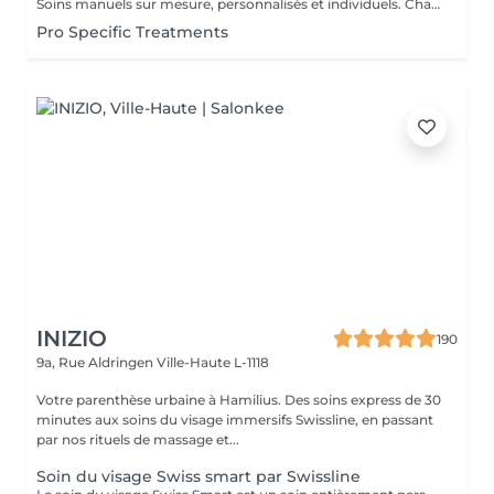
Soins manuels sur mesure, personnalisés et individuels. Chaque rendez-vous une nouvelle expérience, avec une analyse cutanée précise Face Mapping®, toute en fonction de vos attentes et des besoins de votre peau
Pro Specific Treatments
INIZIO
190
9a, Rue Aldringen
Ville-Haute L-1118
Votre parenthèse urbaine à Hamilius. Des soins express de 30
minutes aux soins du visage immersifs Swissline, en passant
par nos rituels de massage et...
Soin du visage Swiss smart par Swissline