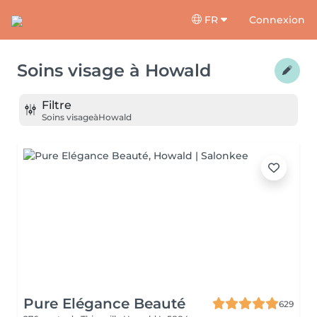
FR
Connexion
Soins visage
à
Howald
Filtre
Soins visage
à
Howald
Pure Elégance Beauté
629