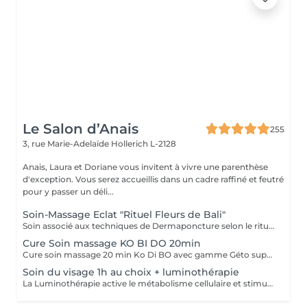
Le Salon d’Anais
255
3, rue Marie-Adelaïde
Hollerich L-2128
Anais, Laura et Doriane vous invitent à vivre une parenthèse
d'exception. Vous serez accueillis dans un cadre raffiné et feutré
pour y passer un déli...
Soin-Massage Eclat "Rituel Fleurs de Bali"
Soin associé aux techniques de Dermaponcture selon le rituel du Bali, alliant pureté, éclat, bien-être et beauté. Durant ce soin, nous utiliserons tous les produits spécifiques aux besoin de votre peau.
Cure Soin massage KO BI DO 20min
Cure soin massage 20 min Ko Di BO avec gamme Géto suprême
Soin du visage 1h au choix + luminothérapie
La Luminothérapie active le métabolisme cellulaire et stimule la production de collagène et d'élastine. Au l des séances, la peau retrouve élasticité et éclat, les cicatrices s'atténuent, l'acné guérit. Le résultat est visible très rapidement. Les résultats attendus peuvent varier en fonction de chaque individu. Des études montrent en effet que la peau semble plus jeune et les rides plus atténuées dès la première utilisation de cette technologie. La lumière LED bleue est particulièrement efficace pour prévenir les éruptions cutanées puisqu'elle détruit les bactéries responsables de l'acné directement dans le derme. C'est scientifiquement prouvé !