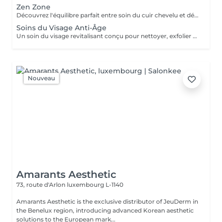
Zen Zone
Découvrez l'équilibre parfait entre soin du cuir chevelu et détente du haut du corps. Ce rituel bien-être associe un Head Spa de 60 minutes à un Massage Dos & Épaules Office Syndrome de 30 minutes pour relâcher les tensions, apaiser l'esprit et procurer une profonde sensation de bien-être. Comprend : Head Spa 60 min Massage Dos & Épaules Office Syndrome 30 min
Soins du Visage Anti-Âge
Un soin du visage revitalisant conçu pour nettoyer, exfolier et nourrir la peau tout en favorisant un teint frais et éclatant. Associant des produits de soin soigneusement sélectionnés à des techniques de massage relaxantes du visage, ce traitement laisse la peau douce, rafraîchie et parfaitement soignée.
Nouveau
Amarants Aesthetic
73, route d'Arlon
luxembourg L-1140
Amarants Aesthetic is the exclusive distributor of JeuDerm in
the Benelux region, introducing advanced Korean aesthetic
solutions to the European mark...