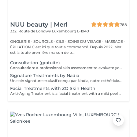
NUU beauty | Merl
788
332, Route de Longwy
Luxembourg L-1940
ONGLERIE - SOURCILS - CILS - SOINS DU VISAGE - MASSAGE -
ÉPILATION C'est ici que tout a commencé. Depuis 2022, Merl
est la toute première maison de b...
Consultation (gratuite)
Consultation: A professional skin assessment to evaluate your skin condition, discuss your concerns, and recommend the most suitable treatments and home care routine. Consultation&First Procedure: A professional skin assessment to evaluate your skin condition, discuss your concerns, and recommend the most suitable treatments and home care routine. Followed by a customised treatment designed to address your skin's immediate needs. The price will depend on the type of procedure.
Signature Treatments by Nadia
Un soin signature exclusif conçu par Nadia, notre esthéticienne, spécialement dédié aux zones délicates du contour des yeux et du cou. Ce traitement procure une hydratation intense et améliore l'élasticité de la peau, contribuant à restaurer sa fermeté, sa souplesse et un aspect visiblement plus frais et revitalisé. Le soin aide à atténuer l'apparence des ridules, apporte un léger effet éclaircissant au contour des yeux et offre un effet liftant naturel pour un regard reposé et une apparence plus jeune. Une autre option associe ce soin intensif hydratant pour les yeux et le cou à un soin complet du visage, pour une expérience de beauté encore plus complète et des résultats optimaux.
Facial Treatments with ZO Skin Health
Anti-Aging Treatment is a facial treatment with a mild peel designed to restore hydration, smooth dry, rough texture, soften lines and strengthen skin to prevent future aging and skin damage. Redness Treatment is a facial treatment with a mild peel designed to calm skin and minimize symptoms associated with red, sensitized skin, including rosacea. Ultra Hydration Treatment is a facial treatment with a mild peel designed to soothe skin and restore hydration in dry, dehydrated skin. Skin Brightening Treatment is a facial treatment with a mild peel designed to target mild discoloration and restore a more even skin tone. Acne + Oil Control Treatment is a facial treatment with a mild peel to decongest pores, absorb excess surface oil, target blemishes and prevent future breakouts. Enzyme Facial Treatment is a gentle, effective facial treatment with enzymatic exfoliation to revive dull skin, replenish hydration, soothe skin and restore healthy skin barrier to strengthen skin. Stimulator Peel is the perfect lunchtime peel, gentle enough for all skin types. An effective blend of AHAs provide immediately healthier, glowing skin with no downtime. Added antioxidants and anti-irritants neutralize free radicals and calm the skin.