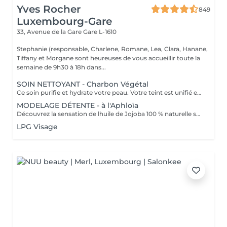
Yves Rocher
849
Luxembourg-Gare
33, Avenue de la Gare
Gare L-1610
Stephanie (responsable, Charlene, Romane, Lea, Clara, Hanane,
Tiffany et Morgane sont heureuses de vous accueillir toute la
semaine de 9h30 à 18h dans...
SOIN NETTOYANT - Charbon Végétal
Ce soin purifie et hydrate votre peau. Votre teint est unifié et lumineux, grâce à l' alliance du Charbon Végétal et de l'édulis
MODELAGE DÉTENTE - à l'Aphloïa
Découvrez la sensation de lhuile de Jojoba 100 % naturelle sur votre peau. Nourrie, votre peau retrouve tout son confort. Libéré de ses tensions grâce aux mains habiles de notre esthéticienne, votre visage est détendu. Bénéfices : Nourrie, votre peau retrouve tout son confort.
LPG Visage