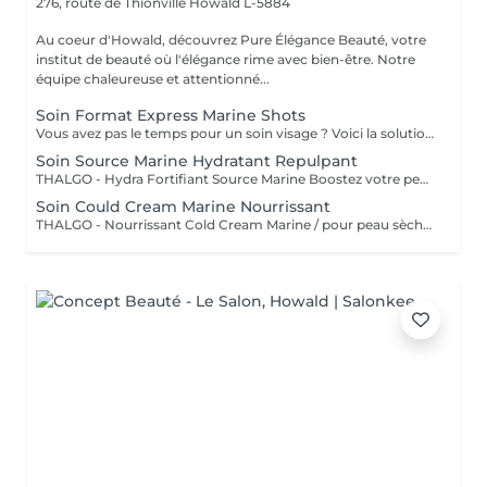
276, route de Thionville
Howald L-5884
Au coeur d'Howald, découvrez Pure Élégance Beauté, votre
institut de beauté où l'élégance rime avec bien-être. Notre
équipe chaleureuse et attentionné...
Soin Format Express Marine Shots
Vous avez pas le temps pour un soin visage ? Voici la solution un soin express de 30 minutes.
Soin Source Marine Hydratant Repulpant
THALGO - Hydra Fortifiant Source Marine Boostez votre peau avec la technologie du masque LED : un soin haute performance qui stimule , traite et illumine votre teint dès la première séance
Soin Could Cream Marine Nourrissant
THALGO - Nourrissant Cold Cream Marine / pour peau sèche Boostez votre peau avec la technologie du masque LED : un soin haute performance qui stimule , traite et illumine votre teint dès la première séance