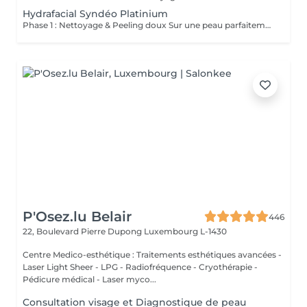
Hydrafacial Syndéo Platinium
Phase 1 : Nettoyage & Peeling doux Sur une peau parfaitement démaquillée, un nettoyage délicat élimine impuretés, excès de sébum et cellules mortes. Un peeling léger à base d'acides salicylique et glycolique désincruste les pores en profondeur et aide à prévenir les imperfections. Phase 2 : Extraction & Hydratation Grâce à la technologie brevetée Vortex-Fusion®, une aspiration douce retire points noirs et comédons tout en infusant des actifs hautement hydratants. La peau est instantanément plus nette, repulpée et éclatante. Phase 3 : Infusion, Protection & Détox Des sérums riches en antioxydants, peptides et acide hyaluronique régénèrent la peau, favorisant détoxification et rajeunissement cellulaire. Un drainage lymphatique complète le soin stimulant ainsi la circulation pour un effet détoxifiant et une peau visiblement revitalisée. Résultat : Une peau fraîche, lumineuse et parfaitement hydratée, sans rougeur, sans temps d'arrêt, simplement éclatante.
P'Osez.lu Belair
446
22, Boulevard Pierre Dupong
Luxembourg L-1430
Centre Medico-esthétique : Traitements esthétiques avancées -
Laser Light Sheer - LPG - Radiofréquence - Cryothérapie -
Pédicure médical - Laser myco...
Consultation visage et Diagnostique de peau