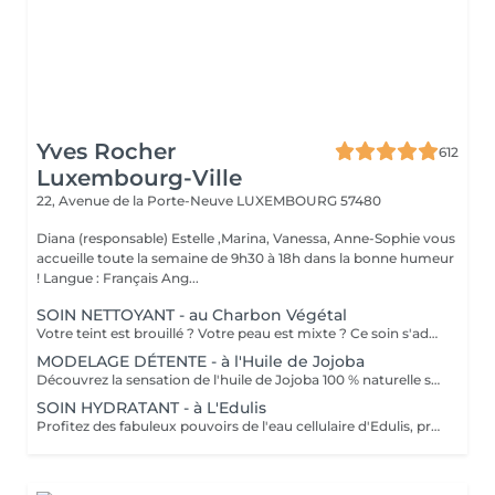
Yves Rocher
612
Luxembourg-Ville
22, Avenue de la Porte-Neuve
LUXEMBOURG 57480
Diana (responsable) Estelle ,Marina, Vanessa, Anne-Sophie vous
accueille toute la semaine de 9h30 à 18h dans la bonne humeur
! Langue : Français Ang...
SOIN NETTOYANT - au Charbon Végétal
Votre teint est brouillé ? Votre peau est mixte ? Ce soin s'adresse à vous. Votre peau est nettoyée par une exfoliation douce, sous vapeur, complétée par une extraction des comédons. Pour finir, l'application d'un masque purifie la zone médiane (front, nez, menton), et hydrate le reste de votre visage. Bénéfices : Detoxifié et hydraté, votre visage retrouve un teint unifié, frais et lumineux.
MODELAGE DÉTENTE - à l'Huile de Jojoba
Découvrez la sensation de l'huile de Jojoba 100 % naturelle sur votre peau. Nourrie, votre peau retrouve tout son confort. Libéré de ses tensions grâce aux mains habiles de notre esthéticienne, votre visage est détendu. Bénéfices : Nourrie, votre peau retrouve tout son confort.
SOIN HYDRATANT - à L'Edulis
Profitez des fabuleux pouvoirs de l'eau cellulaire d'Edulis, précieuse source d'hydratation continue. Après la brumisation du Sérum concentré en eau cellulaire, le Masque Crème ressourçant se transforme en une texture soyeuse qui fond sur votre peau sous le délicat modelage de notre esthéticienne. Bénéfices : Gorgée d'eau, votre peau retrouve douceur, souplesse et éclat. Retrouvez le confort dune peau hydratée en continu.