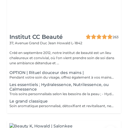
Institut CC Beauté
263
37, Avenue Grand Duc Jean
Howald L-1842
Créé en septembre 2012, notre institut de beauté est un lieu
chaleureux et convivial, où l'on vient prendre soin de soi dans
une ambiance détendue et ...
OPTION | Rituel douceur des mains |
Pendant votre soin du visage, offrez également à vos mains un moment de douceur grâce à un gommage délicat, un masque nourrissant sous gants et un petit massage relaxant.
Les essentiels ; Hydralessence, Nutrilessence, ou
Calmessence
Trois soins personnalisés selon les besoins de la peau ; - Hydralessence : soin pour peaux déshydratées - Nutrilessence : soin pour peaux dénutries, sèches à très sèches - Calmessence : soin pour peaux sensibles, avec rougeurs
Le grand classique
Soin aromatique personnalisé, détoxifiant et revitalisant, nettoyage profond en 5 phases.