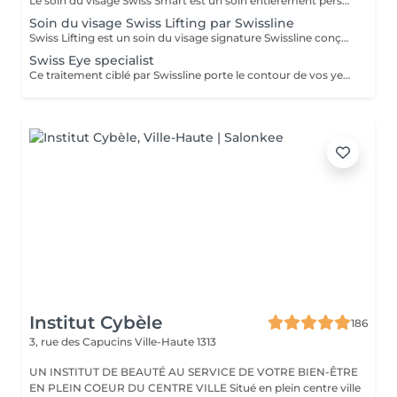
Le soin du visage Swiss Smart est un soin entièrement personnalisé de 60 ou 75 minutes, conçu pour cibler les besoins spécifiques de votre peau, qu'il s'agisse de réguler l'excès de sébum, d'atténuer les rougeurs ou de corriger les signes de l'âge. Ce soin utilise exclusivement des produits véganes Swissline, enrichis par la collection signature des Boosters Age Intelligence pour protéger et rééquilibrer la peau. Il comprend un massage du visage de 15 à 20 minutes alliant relaxation et drainage lymphatique pour détoxifier la peau, et constitue une façon intelligente et rapide de révéler votre plus belle apparence. Bénéfices clés : Cible les premiers signes de l'âge avec un soin spécifique. Purifie et rééquilibre les peaux grasses ou congestionnées. Apaise et renforce les peaux délicates, sensibles ou sujettes aux rougeurs. Ravive les teints ternes ou grisâtres. Restaure l'éclat, la clarté et la vitalité de la peau.
Soin du visage Swiss Lifting par Swissline
Swiss Lifting est un soin du visage signature Swissline conçu pour traiter plusieurs signes de l'âge. Ce traitement met en vedette le Masque Pro-Vitality infusé de peptides et de vitamine A, ainsi qu'un Shot de Cell Shock pour un boost supplémentaire de vitalité et d'éclat. Il inclut un massage du visage, du cou et du décolleté pour améliorer la perte de fermeté et d'élasticité. Ce soin est votre solution incontournable lorsque vous souhaitez des résultats visibles de lifting et anti-rides, même avec un temps limité. Bénéfices clés: Stimule la production de collagène. Rétablit l'hydratation et le volume de la peau. Réduit visiblement les fines lignes et rides.
Swiss Eye specialist
Ce traitement ciblé par Swissline porte le contour de vos yeux à un nouveau niveau d'excellence, effacant instantanément les signes révélateurs du vieillissement et de la fatigue. C'est un traitement soigneusement conçu pour rajeunir la peau délicate autour des yeux. Principaux avantages : Réduit les poches Adoucit les ridules
Institut Cybèle
186
3, rue des Capucins
Ville-Haute 1313
UN INSTITUT DE BEAUTÉ AU SERVICE DE VOTRE BIEN-ÊTRE
EN PLEIN COEUR DU CENTRE VILLE Situé en plein centre ville