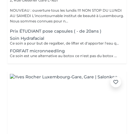
2, Rue Glesener
Gare L-1631
NOUVEAU : ouverture tous les lundis !!!! NON STOP DU LUNDI
AU SAMEDI L'incontournable institut de beauté à Luxembourg.
Nous sommes connues pour n...
Prix ÉTUDIANT pose capsules ( - de 20ans )
Soin Hydrafacial
Ce soin a pour but de regalber, de lifter et d'apporter l'eau que la peau a besoin ! Chez nous, Ce soin est combiné avec la dermabrasion pour avoir de vrais résultats ! Il dure 1h30 N'hésitez pas à nous demander conseil à l'institut nous sommes à votre disposition :)
FORFAIT micronneedling
Ce soin est une alternative au botox ce n'est pas du botox mais les résultats sont incroyable votre peau est véritablement lissée ! un substrat de la toxine botulique. Agissant sur la contraction des muscles du visage, c'est une alternative connue au BOTOX