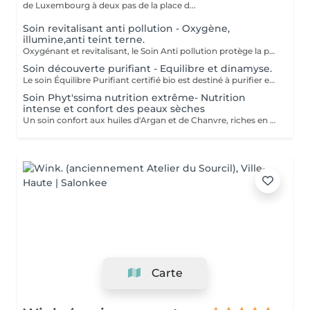
de Luxembourg à deux pas de la place d...
Soin revitalisant anti pollution - Oxygène,
illumine,anti teint terne.
Oxygénant et revitalisant, le Soin Anti pollution protège la peau de la pollution grâce à la synergie de ses formules 100% d'origine naturelle et certifiées Bio. Il recharge les batteries des peaux soumises à la pollution, ternes, stressées et fatiguées, tout en leur offrant un voile protecteur anti-adhésion contre les agressions urbaines. Ce soin court mêlant des fragrances fraîches et naturelles à des textures onctueusement légères, énergise et réveille l'éclat de la peau. Tout commence par un doux nettoyage, suivi d'un modelage signature Phyt's et de manuvres revitalisantes pour ressourcer la peau. Vient ensuite une pause fraîcheur redynamisante avec le Masque Anti-Pollution pour finir sur les notes vertes de la crème de fin de soin. La peau respire. Elle est défatiguée, énergisée et parée à affronter les agressions extérieures. Formulation Vegan Un soin express idéal pour les gens qui manquent de temps ou pour découvrir la marque Phyt's.
Soin découverte purifiant - Equilibre et dinamyse.
Le soin Équilibre Purifiant certifié bio est destiné à purifier et protéger les peaux normales à tendance grasses à l'aide d'un cocktail d'actifs purifiants et astringents spécifiques pour harmoniser le teint. Tout commence par un nettoyage doux de la peau, suivi d'une phase d'exfoliation pour faire disparaître sébum et impuretés. Le modelage spécifique réalisé ensuite avec le sérum offre à votre peau une alliance d'actifs, dont l'action est optimisée sous le masque appliqué par la suite. Ce soin se termine par l'application d'un soin de protection totalement adapté à votre type de peau. Convient pour : Peau normale à tendance grasse
Soin Phyt'ssima nutrition extrême- Nutrition
intense et confort des peaux sèches
Un soin confort aux huiles d'Argan et de Chanvre, riches en Oméga 3 et 6, qui protège les peaux sèches. Réparateur et relipidant, il nourrit les peaux qui tiraillent.
Carte