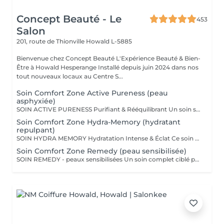
Concept Beauté - Le
453
Salon
201, route de Thionville
Howald L-5885
Bienvenue chez Concept Beauté L'Expérience Beauté & Bien-
Être à Howald Hesperange Installé depuis juin 2024 dans nos
tout nouveaux locaux au Centre S...
Soin Comfort Zone Active Pureness (peau
asphyxiée)
SOIN ACTIVE PURENESS Purifiant & Rééquilibrant Un soin spécifique profond qui désincruste et libère la peau de toutes ses impuretés. Grâce à l'action combinée des exfoliants et des extraits naturels purifiants, il aide à désobstruer les pores, réduire l'excès de sébum et retrouver un teint plus net et équilibré. Idéal pour retrouver une peau fraîche et matifiée, tout en douceur. SOINS DU VISAGE COMFORT ZONE Nos soins du visage utilisent les produits de la marque Comfort Zone, une référence en cosmétique professionnelle alliant science, nature et innovation. Formulés avec des ingrédients d'origine naturelle, sans silicones, parabènes ni huiles minérales, ces soins sont conçus pour respecter l'équilibre de la peau tout en offrant des résultats visibles et durables. Chaque soin est un véritable rituel de bien-être et d'efficacité, adapté aux besoins spécifiques de votre peau.
Soin Comfort Zone Hydra-Memory (hydratant
repulpant)
SOIN HYDRA MEMORY Hydratation Intense & Éclat Ce soin booste l'hydratation et recharge la peau en eau grâce à l'acide hyaluronique et aux extraits naturels hydratants. Sa texture fraîche et ultra-sensorielle désaltère immédiatement la peau et lui redonne souplesse, douceur et éclat. Parfait pour les peaux déshydratées ou fatiguées, en quête de confort et de fraîcheur. SOINS DU VISAGE COMFORT ZONE Nos soins du visage utilisent les produits de la marque Comfort Zone, une référence en cosmétique professionnelle alliant science, nature et innovation. Formulés avec des ingrédients d'origine naturelle, sans silicones, parabènes ni huiles minérales, ces soins sont conçus pour respecter l'équilibre de la peau tout en offrant des résultats visibles et durables. Chaque soin est un véritable rituel de bien-être et d'efficacité, adapté aux besoins spécifiques de votre peau.
Soin Comfort Zone Remedy (peau sensibilisée)
SOIN REMEDY - peaux sensibilisées Un soin complet ciblé pour tous les âges et tous les types de peau. Le point commun ? Une peau sensibilisée, fragilisée et inconfortable. Apaiser, calmer et soulager la peau des inflammations, tel est l'objectif de ce soin qui renforce la barrière protectrice de la peau pour lui apporter sérénité et confort. SOINS DU VISAGE COMFORT ZONE Nos soins du visage utilisent les produits de la marque Comfort Zone, une référence en cosmétique professionnelle alliant science, nature et innovation. Formulés avec des ingrédients d'origine naturelle, sans silicones, parabènes ni huiles minérales, ces soins sont conçus pour respecter l'équilibre de la peau tout en offrant des résultats visibles et durables. Chaque soin est un véritable rituel de bien-être et d'efficacité, adapté aux besoins spécifiques de votre peau.