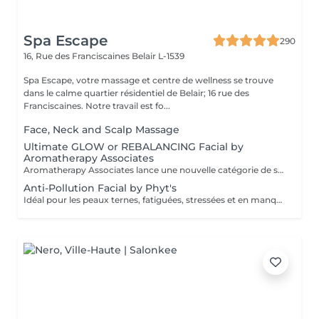
Spa Escape
290
16, Rue des Franciscaines
Belair L-1539
Spa Escape, votre massage et centre de wellness se trouve
dans le calme quartier résidentiel de Belair; 16 rue des
Franciscaines. Notre travail est fo...
Face, Neck and Scalp Massage
Ultimate GLOW or REBALANCING Facial by
Aromatherapy Associates
Aromatherapy Associates lance une nouvelle catégorie de soins pour la peau qui répond de manière unique aux besoins de l'esprit et de la peau. La formule contient un complexe spécial d'huiles essentielles, de plantes actives et de technologie Skin Stress Relief. S'appuyant sur près de 40 ans d'expertise en matière de spa et d'aromathérapie et bien connue pour ses produits optimisés et axés sur les résultats, cette expérience est conçue pour soutenir les défenses naturelles de la peau et combattre le stress d'un mode de vie trépidant. Idéal pour les personnes à la peau sèche ou sensible.
Anti-Pollution Facial by Phyt's
Idéal pour les peaux ternes, fatiguées, stressées et en manque d'éclat , ce soin va revitaliser votre peau, booster son eclat et il est également un très bon préventif anti âge. Ce soin commence par un rafraîchissement stimulant des pieds pour favoriser la circulation sanguine et la relaxation.