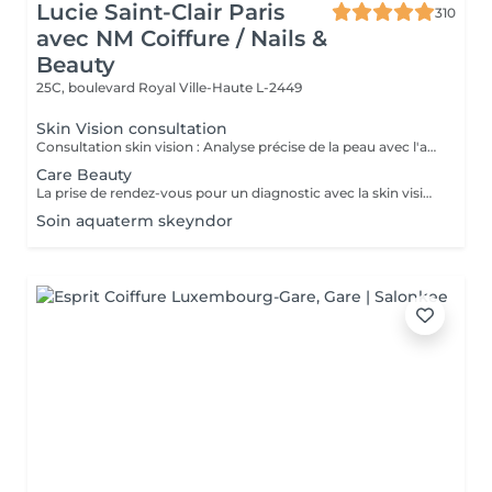
Lucie Saint-Clair Paris
310
avec NM Coiffure / Nails &
Beauty
25C, boulevard Royal
Ville-Haute L-2449
Skin Vision consultation
Consultation skin vision : Analyse précise de la peau avec l'appareil EF Skin Vision. Chaque peaux étant uniques, nous analysons l'ensemble des besoins de votre peau en apportant un diagnostic personnalisé. L'appareil de diagnostic effectue une analyse complète en se basant sur neuf paramètres spécifiques en déterminant l'identité de votre peau. La prise de rendez-vous pour un diagnostic avec la skin vision est obligatoire et gratuite avant la réalisation des protocoles Care.
Care Beauty
La prise de rendez-vous pour un diagnostic avec la skin vision est obligatoire et gratuite avant la réalisation de tous protocoles Care. - Soin Advanced clean Care : Votre peau est nettoyée en profondeur grâce à l'Ultra Scrubbeur. Ce soin permet d'éliminer les cellules mortes de la peau, les tâches pigmentaires et les toxines. Il stimule les cellules de la peau et améliore la texture de celle-ci. - Soin Expert : Le soin Expert est un soin manuel aux produits très actifs qui rendent le soin très efficace. Nous travaillerons en profondeur, pour répondre aux besoins spécifiques de votre peau. - Soin Advanced Glow : Soin visage oxygénant qui redonne de l'éclat eaux peaux les plus ternes. La peau est parfaitement nettoyé, le teint est ravivé par une double exfoliation. Elle est plus lisse et rayonnante grâce à l'Oxy-Booster. - Soin Advanced Youth : Association de deux technologies (l'Utra Scrubbeur et l'Oxy Booster) qui vont nous permettre de désintoxiquer et d'uniformiser votre teint. Votre peau est ravivée. - Soin Advanced anti-aging : Soin associant 2 technologies qui travaillent en symbiose et en profondeur (Sono Lifteur et l'Oxy Booster) sur les peaux fatiguées. Il permet de lutter contre les rides, le relâchement cutané et pour nos plus jeunes les cicatrices d'acné. - Soin High-tech : Ce soin exclusif réuni 4 technologies de pointes pour un résultat 100% efficace et sur mesure. Avec l'Ultra Scrubbeur les toxines sont éliminées, les tâches pigmentaires atténuées. Votre texture de peau est améliorée grâce à la stimulation du renouvellement cellulaire. Les principes actifs des produits pénètrent profondément grâce au Sono Lifteur. Celui-ci permet également d'agir sur les cicatrices d'acné. Le relâchement de la peau est atténué, l'ovale du visage est redessiné grâce au RF Tightener. L'Oxy Boosteur diminue les signes de fatigue de votre visage et du contour des yeux pour un effet lumineux. Le visage est visiblement plus jeune. La peau est plus ferme, plus lisse, plus rebondie. - Soin Eye Lift / soin des yeux : Soin intensif du contour des yeux. Le soin Eye Lift associé à un massage très efficace des points de pression permet d'atténuer poches et cernes. Vos rides sont lissées. Le regard est éclatant et les traces de fatigue sont éliminées.
Soin aquaterm skeyndor