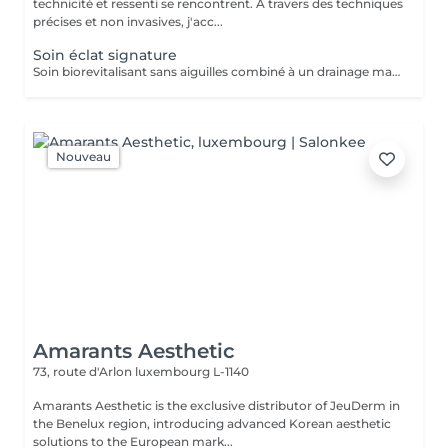
technicité et ressenti se rencontrent. A travers des techniques
précises et non invasives, j'acc...
Soin éclat signature
Soin biorevitalisant sans aiguilles combiné à un drainage manuel lent et doux pour stimuler la circulation, repulper et revitaliser la peau. Idéal pour améliorer l'éclat, l'élasticité et la fermeté du visage ou du cou. Chaque séance est personnalisée selon vos besoins, pour des résultats visibles et durables
Nouveau
Amarants Aesthetic
73, route d'Arlon
luxembourg L-1140
Amarants Aesthetic is the exclusive distributor of JeuDerm in
the Benelux region, introducing advanced Korean aesthetic
solutions to the European mark...