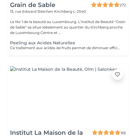
Grain de Sable
272
13, rue Edward Steichen
Kirchberg L-2540
Le No 1 de la beauté au Luxembourg. L'institut de Beauté "Grain
de Sable" se situe idéalement au quartier du Kirchberg proche
de Luxembourg Centre et ...
Peeling aux Acides Naturelles
Ce traitement aux acides de fruits permet de diminuer efficacement et en profondeur les imperfections telle que les cicatrices, les boutons, les tâches pigmentaires, les rides et ridules ect. Il est parfaitement adapté à tous les types de peaux même les plus sensibles ! Ce traitement va permettre d'accélérer le renouvellement cellulaire, atténuer les signes de l'âge afin de retrouver une peau neuve et lisse ainsi qu'un teint éclatant. Il est composé de 5 formulations différentes d'acides de fruits à 30%.
Institut La Maison de la
165