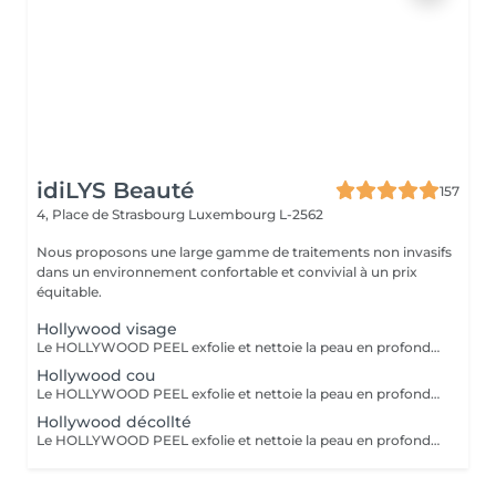
idiLYS Beauté
157
4, Place de Strasbourg
Luxembourg L-2562
Nous proposons une large gamme de traitements non invasifs
dans un environnement confortable et convivial à un prix
équitable.
Hollywood visage
Le HOLLYWOOD PEEL exfolie et nettoie la peau en profondeur au laser pour un teint plus lisse, lumineux et des pores visiblement resserrés. La LUMINOTHÉRAPIE du visage consiste à exposer la peau à des lumières LED afin de stimuler le renouvellement cellulaire et améliorer l'éclat du teint.
Hollywood cou
Le HOLLYWOOD PEEL exfolie et nettoie la peau en profondeur au laser pour un teint plus lisse, lumineux et des pores visiblement resserrés. La LUMINOTHÉRAPIE du cou consiste à exposer la peau à des lumières LED afin de stimuler le renouvellement cellulaire et améliorer la texture de la peau.
Hollywood décollté
Le HOLLYWOOD PEEL exfolie et nettoie la peau en profondeur au laser pour un teint plus lisse, lumineux et des pores visiblement resserrés. La LUMINOTHÉRAPIE du décolleté consiste à exposer la peau à des lumières LED afin de stimuler le renouvellement cellulaire et améliorer la texture de la peau.