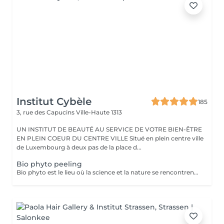
Institut Cybèle
185
3, rue des Capucins
Ville-Haute 1313
UN INSTITUT DE BEAUTÉ AU SERVICE DE VOTRE BIEN-ÊTRE
EN PLEIN COEUR DU CENTRE VILLE Situé en plein centre ville
de Luxembourg à deux pas de la place d...
Bio phyto peeling
Bio phyto est le lieu où la science et la nature se rencontrent pour créer des produits aux qualités uniques et aux résultats exceptionnels. Le Peeling profond est un complexe botanique et acide salicylique hautement purifiant, oxygénant, coup d'éclat immédiat. Pour tous types de peau, efficace sur les pores dilatés, impuretés et imperfections, tâches pigmentaires, hyper kératinisation, excès de sébum et aux peaux affectées par le tabac. Immédiatement après le soin, la peau parait radieuse, dynamique et revitalisée. Les systèmes de défense naturels de la peau sont restaurés et renforcés contre d'autres dommages car ce soin agit fortement sur le renouvellement cellulaire.