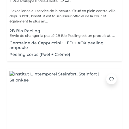
1, Rue Philippe II
Ville-Haute L-2340
L'excellence au service de la beauté! Situé en plein centre-ville
depuis 1970, l'institut est fournisseur officiel de la cour et
également le plus an...
2B Bio Peeling
Envie de changer la peau? 2B Bio Peeling est un produit utilisé en micro-dermabrasion manuelle (sans utilisation d'appareillages). Cette méthode d'abrasion de la surface de l'épiderme vise à éliminer les cellules mortes qui forment la couche cornée. Contrairement à d'autres traitements-peelings qui ne travaillent qu'en surface, 2B Bio Peeling déclenche le processus d'exfoliation de l'intérieur. Votre peau est purifiée en profondeur, le métabolisme cellulaire est réactivé, les pores dilatés sont resserrés et la pigmentation est réduite. Un résultat éblouissant qui vous illumine immédiatement.
Germaine de Cappuccini : LED + AOX peeling +
ampoule
Peeling corps (Peel + Crème)