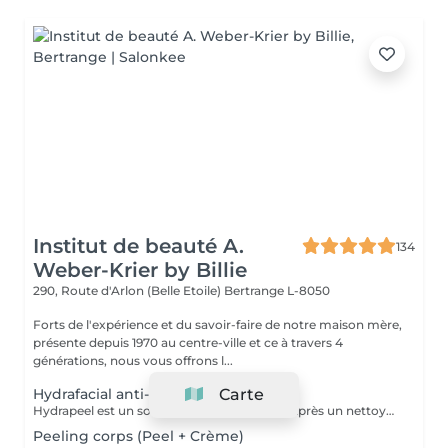
Institut de beauté A.
134
Weber-Krier by Billie
290, Route d'Arlon (Belle Etoile)
Bertrange L-8050
Forts de l'expérience et du savoir-faire de notre maison mère,
présente depuis 1970 au centre-ville et ce à travers 4
générations, nous vous offrons l...
Hydrafacial anti-âge
Carte
Hydrapeel est un soin esthétique complet. Après un nettoyage de la peau en profondeur grâce au système de Vortex-Fusion. Des résultats immédiats dès la première séance. Les rides et ridules sont lissées, la peau est parfaitement nettoyée, plus douce, lumineuse et redynamisée. *Stimule la désquamation des cellules mortes. *Elimine des comédons, extraction des impuretés *Hydrate -Sature la surface de la peau avec des actifs hydratants et nourrissants intenses. *Cible-Un grand nombre d'options de soins pour répondre aux besoins spécifiques de la peau : Élasticité et fermeté, teint unifié et vitalité, réjuvénation, peaux grasses et congestionnées. Les produits cosmétiques, les sérums booster et les protocoles spécifiques de la gamme Belensa permettent de personnaliser les soins Hydrapeel PRO pour traiter les différentes conditions cutanées. *Ultrasons Augmentent l'absorption des actifs cosmétiques et favorisent la microcirculation, pour atténuer les rides et les ridules. EMS bipolaire Tonifie la peau en stimulant les muscles sous- jacents Spray de solution oxygénée Pour améliorer l'hydratation et la vitalité de la peau. *Marteau froid -Resserrement des pores et vasoconstriction pour éliminer les rougeurs et estomper les cernes. *Spatule vibrante
Peeling corps (Peel + Crème)