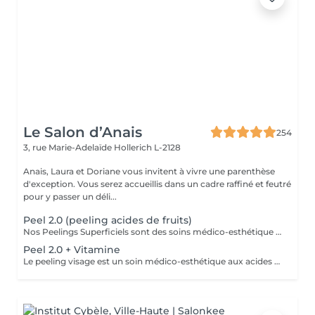
Le Salon d’Anais
254
3, rue Marie-Adelaïde
Hollerich L-2128
Anais, Laura et Doriane vous invitent à vivre une parenthèse
d'exception. Vous serez accueillis dans un cadre raffiné et feutré
pour y passer un déli...
Peel 2.0 (peeling acides de fruits)
Nos Peelings Superficiels sont des soins médico-esthétique aux acides de fruits qui agissent par une exfoliation chimique controlée des couches supérieurs de la peau afin de stimuler et accélérer le renouvellement cellulaire. En éliminant les cellules mortes de la surface cutanée, ce traitement permet d'unifier le teint, d'atténuer les imperfections et de redonner de l'éclat à la peau. AVANTAGES DU PEELING - Favoriser la création de collagène et d'élastine pour restaurer la fermeté et la souplesse de la peau - Réduction des rides profondes, poches et cernes - Amélioration de l'hydratation - Stimuler la microcirculation - Atténuer les rougeurs présentes - Atténuer les cicatrices d'acné - Affiner le grain de peau - Diminution des pores dilatés, points noirs, comédons - Éclat immédiat du teint PRÉCAUTIONS OBLIGATOIRES - PAS D'ÉPILATION sur la ZONE à traiter 5 jours avant - PAS DE RASAGE pour les hommes 48h avant - Irritations, rougeurs, voire légères croûtes à prévoir pendant 5 à 7 jours (peel expert) - Utilisation OBLIGATOIRE d'une crème ANTI-SOLAIRE pendant 10 jours, matin, midi, soir CONTRE-INDICATIONS - Grossesse/allaitement - Exposition solaire récente ou prévue (48h avant à 7 jours après le soin) - Traitement lourd : chimio (attendre 1 an post chimio) ou antibiotique (attendre 6 mois) - Prise d'anticoagulant, anti-inflammatoire + de 5 jours - Traitements dermatologiques en cours (type Roaccutane) - Allergie aux acides de fruits, fruits à coque ou à l'aspirine - Dermabrasion médicale - Injection de botox ou acide hyaluronique (attendre 1 mois) - Maladies auto-immunes (diabète) - Cicatrices chéloïdes
Peel 2.0 + Vitamine
Le peeling visage est un soin médico-esthétique aux acides de fruits qui consiste à appliquer une solution exfoliante sur la peau afin de stimuler et accélérer le renouvellement cellulaire. En éliminant les cellules mortes de la surface cutanée, ce traitement permet d'unifier le teint, d'atténuer les imperfections et de redonner de l'éclat à la peau. AVANTAGES DU PEELING - Favoriser la création de collagène et d'élastine pour restaurer la fermeté et la souplesse de la peau - Réduction des rides profondes, poches et cernes - Amélioration de l'hydratation - Stimuler la microcirculation - Atténuer les rougeurs présentes - Atténuer les cicatrices d'acné - Affiner le grain de peau - Diminution des pores dilatés, points noirs, comédons - Éclat immédiat du teint PRÉCAUTIONS OBLIGATOIRES - PAS D'ÉPILATION sur la ZONE à traiter 5 jours avant - PAS DE RASAGE pour les hommes 48h avant - Irritations, rougeurs, voire légères croûtes à prévoir pendant 5 à 7 jours (peel expert) - Utilisation OBLIGATOIRE d'une crème ANTI-SOLAIRE pendant 10 jours, matin, midi, soir CONTRE-INDICATIONS - Grossesse/allaitement - Exposition solaire récente ou prévue (48h avant à 7 jours après le soin) - Traitement lourd : chimio (attendre 1 an post chimio) ou antibiotique (attendre 6 mois) - Prise d'anticoagulant, anti-inflammatoire + de 5 jours - Traitements dermatologiques en cours (type Roaccutane) - Allergie aux acides de fruits, fruits à coque ou à l'aspirine - Dermabrasion médicale - Injection de botox ou acide hyaluronique (attendre 1 mois) - Maladies auto-immunes (diabète) - Cicatrices chéloïdes