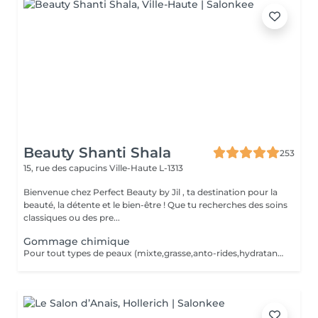
Beauty Shanti Shala
253
15, rue des capucins
Ville-Haute L-1313
Bienvenue chez Perfect Beauty by Jil , ta destination pour la
beauté, la détente et le bien-être ! Que tu recherches des soins
classiques ou des pre...
Gommage chimique
Pour tout types de peaux (mixte,grasse,anto-rides,hydratant,rosacea,cicatrice,sensible) pas d'extraction,ni d'epilation visage avant. Il faut éviter le soleil les 2 semaines après le traitement. Cure de 4 soins pour un meilleur resultat. Un soin tout les 2 semaines = 390 aulieu de 440,20, y compris 2 cremes pour soin à domicile,si la facture est réglée au 1ier rv.