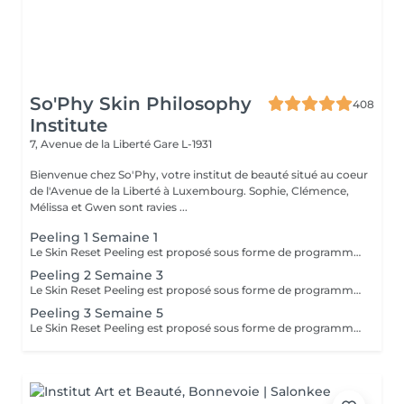
So'Phy Skin Philosophy
408
Institute
7, Avenue de la Liberté
Gare L-1931
Bienvenue chez So'Phy, votre institut de beauté situé au coeur
de l'Avenue de la Liberté à Luxembourg. Sophie, Clémence,
Mélissa et Gwen sont ravies ...
Peeling 1 Semaine 1
Le Skin Reset Peeling est proposé sous forme de programme de 4 soins, réalisés toutes les 2 semaines, afin de relancer progressivement le renouvellement de la peau et d'améliorer sa qualité en profondeur. Chaque séance est adaptée aux besoins de votre peau et permet d'agir de manière ciblée sur l'éclat, la texture, les imperfections ou les irrégularités du teint. Au fil des séances, la peau devient plus lisse, plus lumineuse et visiblement plus uniforme. Ce programme permet d'obtenir des résultats progressifs et durables, tout en respectant l'équilibre et la sensibilité de votre peau. Afin d'optimiser les résultats, une routine de soins adaptée à domicile vous sera recommandée et devra être suivie avant, pendant et après le programme. Idéal en changement de saison ou en cas de déséquilibres cutanés.
Peeling 2 Semaine 3
Le Skin Reset Peeling est proposé sous forme de programme de 4 soins, réalisés toutes les 2 semaines, afin de relancer progressivement le renouvellement de la peau et d'améliorer sa qualité en profondeur. Chaque séance est adaptée aux besoins de votre peau et permet d'agir de manière ciblée sur l'éclat, la texture, les imperfections ou les irrégularités du teint. Au fil des séances, la peau devient plus lisse, plus lumineuse et visiblement plus uniforme. Ce programme permet d'obtenir des résultats progressifs et durables, tout en respectant l'équilibre et la sensibilité de votre peau. Afin d'optimiser les résultats, une routine de soins adaptée à domicile vous sera recommandée et devra être suivie avant, pendant et après le programme. Idéal en changement de saison ou en cas de déséquilibres cutanés.
Peeling 3 Semaine 5
Le Skin Reset Peeling est proposé sous forme de programme de 4 soins, réalisés toutes les 2 semaines, afin de relancer progressivement le renouvellement de la peau et d'améliorer sa qualité en profondeur. Chaque séance est adaptée aux besoins de votre peau et permet d'agir de manière ciblée sur l'éclat, la texture, les imperfections ou les irrégularités du teint. Au fil des séances, la peau devient plus lisse, plus lumineuse et visiblement plus uniforme. Ce programme permet d'obtenir des résultats progressifs et durables, tout en respectant l'équilibre et la sensibilité de votre peau. Afin d'optimiser les résultats, une routine de soins adaptée à domicile vous sera recommandée et devra être suivie avant, pendant et après le programme. Idéal en changement de saison ou en cas de déséquilibres cutanés.