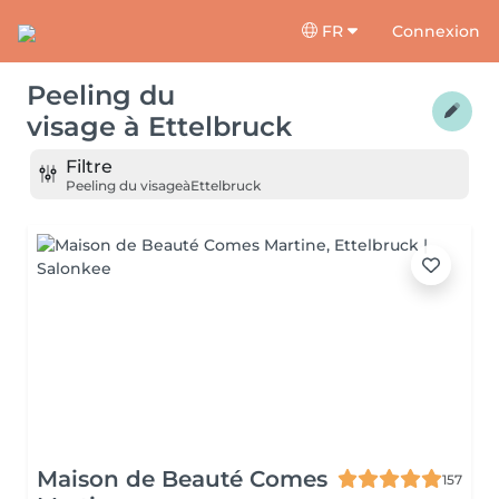
FR
Connexion
Peeling du
visage
à
Ettelbruck
Filtre
Peeling du visage
à
Ettelbruck
Maison de Beauté Comes
157