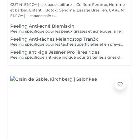
CUT N' ENJOY | L'espace coiffure : . Coiffure Femme, Homme
et barber, Enfant. . Botox, Génoma, Lissage Brésilien. CARE N'
ENJOY | L'espace soin : ...
Peeling Anti-acné Blemiskin
Peeling spécifique pour les peaux grasses et acnéiques, à l'effet kératolytique, comédolytique, anti-inflammatoire et antibactérien. Unifie la texture et le teint de la peau, favorise le contrôle de la sécrétion de sébum et diminue la taille des pores. Séances recommandées: 5 séances à intervalles de 15 jours. Un entretien mensuel est ensuite recommandé. Important : il est indispensable de préparer votre peau 15 jours au préalable avec une routine mesoestetic adaptée.
Peeling Anti-tâches Melanostop Tran3x
Peeling spécifique pour les taches superficielles et en prévention, qui accélère le renouvellement épidermique en vue de l'élimination de la mélanine superficielle. Il fournit une amélioration visible du teint et de la luminosité. Séances recommandées: 3 à 5 séances à intervalles de 15 jours Un entretien mensuel est ensuite recommandé Important : il est indispensable de préparer votre peau 15 jours au préalable avec une routine mesoestetic adaptée
Peeling anti-âge Jessner Pro 1ères rides
Peeling spécifique anti-âge indiqué pour traiter les signes du vieillissement. Retexturise et atténue les rides et les lignes d'expression, améliore la fermeté, revitalise la peau et lui apporte de la luminosité. Séances recommandées: 3 à 5 séances à intervalles de 15 jours Un entretien mensuel est ensuite recommandé Important : il est indispensable de préparer votre peau 15 jours au préalable avec une routine mesoestetic adaptée