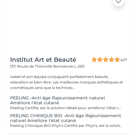
Institut Art et Beauté
427
137, Route de Thionville
Bonnevoie L-2611
Isabel et son équipe conjuguent parfaitement beauté,
relaxation et bien-être. Les meilleures marques esthétiques et
cosmétiques ainsi que la technolo...
PEELING -Anti-âge Rajeunissement naturel
Améliore l'état cutané
Peeling Certifié, est la solution idéale pour améliorer l'état cutané et lutter efficacement contre les signes du vieillissement. Ce soin avancé associe la puissance des ingrédients naturels à la rigueur des produits biologiques pour offrir des résultats visibles et durables. Certification BIO : Profitez de produits certifiés bio, garantissant une formulation respectueuse de votre peau et de l'environnement, tout en vous assurant une qualité irréprochable. Ingrédients naturels : Enrichi en actifs naturels, ce peeling favorise le renouvellement cellulaire, affine le grain de peau et améliore la texture cutanée pour un teint plus uniforme et éclatant. Ampoules individuelles : Chaque soin est conditionné en ampoules individuelles pour garantir une hygiène optimale, une fraîcheur parfaite à chaque application, et une précision dans l'utilisation des doses. Esthéticiennes Lisete Marie Francesca Mirza Déborah Une routine régulière de soins contribue à maintenir l'élasticité, la fermeté et l'éclat de votre peau, tout en prévenant les signes du vieillissement prématuré. Chaque soin que vous apportez à votre peau est un pas vers une beauté durable et naturellement rajeunie. Offrez à votre peau le meilleur de la nature avec le Peeling et découvrez une peau revitalisée et éclatante !
PEELING CHIMIQUE BIO -Anti-âge Rajeunissement
naturel Améliore l'état cutané
Peeling Chimique BIO Phyt's Certifié par Phyt's, est la solution idéale pour améliorer l'état cutané et lutter efficacement contre les signes du vieillissement. Ce soin avancé associe la puissance des ingrédients naturels à la rigueur des produits biologiques pour offrir des résultats visibles et durables. Certification BIO : Profitez de produits certifiés bio, garantissant une formulation respectueuse de votre peau et de l'environnement, tout en vous assurant une qualité irréprochable. Ingrédients naturels : Enrichi en actifs naturels, ce peeling favorise le renouvellement cellulaire, affine le grain de peau et améliore la texture cutanée pour un teint plus uniforme et éclatant. Ampoules individuelles : Chaque soin est conditionné en ampoules individuelles pour garantir une hygiène optimale, une fraîcheur parfaite à chaque application, et une précision dans l'utilisation des doses. Estheticiene Fatima Lisete Marie Francesca Mirza Déborah Une routine régulière de soins contribue à maintenir l'élasticité, la fermeté et l'éclat de votre peau, tout en prévenant les signes du vieillissement prématuré. Chaque soin que vous apportez à votre peau est un pas vers une beauté durable et naturellement rajeunie. Offrez à votre peau le meilleur de la nature avec le Peeling Chimique BIO Phyt's et découvrez une peau revitalisée et éclatante !