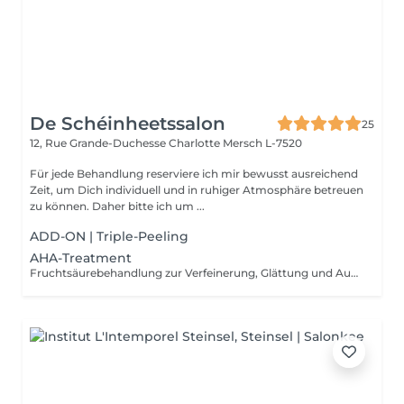
De Schéinheetssalon
25
12, Rue Grande-Duchesse Charlotte
Mersch L-7520
Für jede Behandlung reserviere ich mir bewusst ausreichend
Zeit, um Dich individuell und in ruhiger Atmosphäre betreuen
zu können. Daher bitte ich um ...
ADD-ON | Triple-Peeling
AHA-Treatment
Fruchtsäurebehandlung zur Verfeinerung, Glättung und Aufhellung des Hautbildes. Die Furchtsäureintensität wird individuell angepasst und kann auch als Kur für nachhaltige Ergebnisse gebucht werden. Aktion (5+1 gratis) möglich, diese wird individuell auf dein Hautbild abgestimmt Intervalle und Details besprechen wir persönlich vor Ort, um optimale Ergebnisse zu erzielen