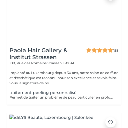
Paola Hair Gallery &
158
Institut Strassen
109, Rue des Romains
Strassen L-8041
Implanté au Luxembourg depuis 30 ans, notre salon de coiffure
et d'esthétique est reconnu pour son excellence et savoir-faire.
Sous la signature de no...
traitement peeling personnalisé
Permet de traiter un problème de peau particulier en profondeur par exfoliation, sans traumatisme important pour la peau. Avec quatre produits domicile. Fréquence toutes les deux semaines. Exposition au soleil interdite sans protection pendant la durée du traitement. Tous nos soins et traitements sont mixtes hommes et femmes. Les traitements en cure sont valables six mois. Sur conseil de votre esthéticienne, des combinaisons de soins et de traitements sont possibles, afin d'obtenir un résultat optimal. Attention certain traitements nécessitent des explications préalables ainsi qu'une commande spécifique des coffrets et de soins personnalisés.