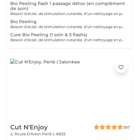
Bio Peeling flash 1 passage détox (en complément
de soin)
Besoin d'éclat, de stimulation cutanée, d'un nettoyage en profondeur? Avec l'action combinée d'acides hyaluroniques, lactiques et salicyliques, additionnés de planctons marins et de camphre, ce soin coche toutes les cases d'un soin cabine PROFESSIONNEL. A tester .
Bio Peeling
Besoin d'éclat, de stimulation cutanée, d'un nettoyage en profondeur? Avec l'action combinée d'acides hyaluroniques, lactiques et salicyliques, additionnés de planctons marins et de camphre, ce soin coche toutes les cases d'un soin cabine PROFESSIONNEL. A tester .
Cure Bio Peeling (1 soin & 3 flashs)
Besoin d'éclat, de stimulation cutanée, d'un nettoyage en profondeur? Avec l'action combinée d'acides hyaluroniques, lactiques et salicyliques additionnés de planctons marins et de camphre, ce soin coche toutes les cases d'un soin cabine PROFESSIONNEL. A tester . En cure sur 4 à 6 semaines.
Cut N'Enjoy
367
2, Route D'Arlon
Perlé L-8825