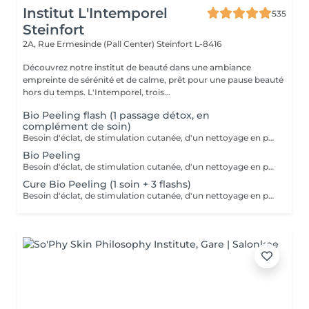
Institut L'Intemporel
535
Steinfort
2A, Rue Ermesinde (Pall Center)
Steinfort L-8416
Découvrez notre institut de beauté dans une ambiance
empreinte de sérénité et de calme, prêt pour une pause beauté
hors du temps. L'Intemporel, trois...
Bio Peeling flash (1 passage détox, en
complément de soin)
Besoin d'éclat, de stimulation cutanée, d'un nettoyage en profondeur? Avec l'action combinée d'acides hyaluroniques, lactiques et salicyliques, additionnés de planctons marins et de camphre, ce soin coche toutes les cases d'un soin cabine PROFESSIONNEL. A tester .
Bio Peeling
Besoin d'éclat, de stimulation cutanée, d'un nettoyage en profondeur ? Avec l'action combinée d'acides hyaluronique, lactique et salicylique additionnés de planctons marins et de camphre, ce soin coche toutes les cases d'un soin cabine PROFESSIONNEL. A tester.
Cure Bio Peeling (1 soin + 3 flashs)
Besoin d'éclat, de stimulation cutanée, d'un nettoyage en profondeur ? Avec l'action combinée d'acides hyaluronique, lactique et salicylique additionnés de planctons marins et de camphre, ce soin coche toutes les cases d'un soin cabine PROFESSIONNEL. A tester en cure sur 4 à 6 semaines.