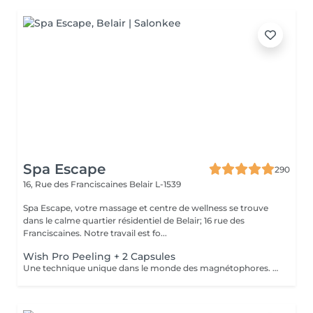
Spa Escape
290
16, Rue des Franciscaines
Belair L-1539
Spa Escape, votre massage et centre de wellness se trouve
dans le calme quartier résidentiel de Belair; 16 rue des
Franciscaines. Notre travail est fo...
Wish Pro Peeling + 2 Capsules
Une technique unique dans le monde des magnétophores. Grâce à l'attraction des champs magnétiques encapsulés dans une mini machine tenue à la main, cette technique permet de forcer le passage des actifs cosmétiques à travers la barrière cutanée pour agir au cur des cellules. Résultat visible dès la première séance. Les capsules sont soigneusement choisies en fonction d'une consultation avec votre pour vos besoins spécifiques. Une peau d'apparence jeune sans injections !