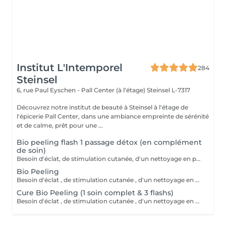
Institut L'Intemporel
284
Steinsel
6, rue Paul Eyschen - Pall Center (à l’étage)
Steinsel L-7317
Découvrez notre institut de beauté à Steinsel à l'étage de
l'épicerie Pall Center, dans une ambiance empreinte de sérénité
et de calme, prêt pour une ...
Bio peeling flash 1 passage détox (en complément
de soin)
Besoin d'éclat, de stimulation cutanée, d'un nettoyage en profondeur? Avec l'action combinée d'acides hyaluroniques, lactiques et salicyliques, additionnés de planctons marins et de camphre, ce soin coche toutes les cases d'un soin cabine PROFESSIONNEL. A tester .
Bio Peeling
Besoin d'éclat , de stimulation cutanée , d'un nettoyage en profondeur ? Avec l action combinée d'acides hyaluroniques , lactiques et salicyliques , complétés de planctons marins et camphre ce soin coche toutes les cases d'un soin cabine PROFESSIONNEL . A tester .
Cure Bio Peeling (1 soin complet & 3 flashs)
Besoin d'éclat , de stimulation cutanée , d'un nettoyage en profondeur ? Avec l action combinée d'acides hyaluroniques , lactiques et salicyliques , complétés de planctons marins et camphre ce soin coche toutes les cases d'un soin cabine PROFESSIONNEL . A tester . En cure sur 4 à 6 semaines.