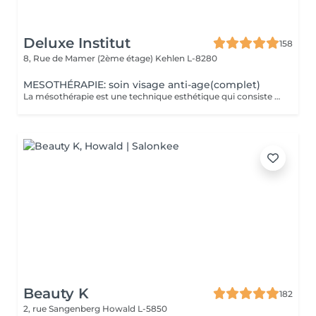
Deluxe Institut
158
8, Rue de Mamer (2ème étage)
Kehlen L-8280
MESOTHÉRAPIE: soin visage anti-age(complet)
La mésothérapie est une technique esthétique qui consiste à injecter de petites quantités de substances actives (vitamines, minéraux, acide hyaluronique, etc.) directement dans les couches superficielles de la peau. Elle est utilisée pour améliorer l'aspect de la peau et stimuler la régénération cellulaire. Les Bienfaits de la Mésothérapie Hydratation intense et rajeunissement cutané Apporte un coup d'éclat immédiat à la peau. Réduit les rides et les ridules en stimulant la production de collagène et d'élastine. Hydrate en profondeur et améliore la texture de la peau. Traite les taches pigmentaires, les cicatrices d'acné et la rosacée. Aide à uniformiser le teint et à réduire les imperfections. Pourquoi Choisir la Mésothérapie ? Traitement peu invasif et pratiquement indolore. Effet naturel et progressif, sans chirurgie ni éviction sociale. Résultats visibles après quelques séances seulement. Un soin idéal pour retrouver une peau éclatante, un corps raffermi et une chevelure en pleine santé !
Beauty K
182
2, rue Sangenberg
Howald L-5850