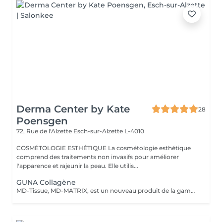
Derma Center by Kate
28
Poensgen
72, Rue de l'Alzette
Esch-sur-Alzette L-4010
COSMÉTOLOGIE ESTHÉTIQUE La cosmétologie esthétique
comprend des traitements non invasifs pour améliorer
l'apparence et rajeunir la peau. Elle utilis...
GUNA Collagène
MD-Tissue, MD-MATRIX, est un nouveau produit de la gamme des dispositifs médicaux recommandés aussi bien pour les femmes que pour les hommes. Le collagène contenu dans le produit hydrate intensément les peaux matures et réduit l'apparence des rides et autres signes du vieillissement cutané (y compris le photovieillissement). La préparation peut être injectée directement dans des zones spécifiques de la peau pour remodeler mécaniquement les tissus et lisser les rides. La préparation a été enrichie d'ingrédients actifs supplémentaires tels que l'acide ascorbique (vitamine C), le magnésium, le chlorhydrate de pyridoxine (vitamine B6), la riboflavine (vitamine B2), la thiamine (vitamine B1). MD-Tissue peut être utilisé seul, ainsi que comme support pour d'autres préparations utilisées en médecine esthétique, comme l'acide hyaluronique ou le botox. Application: - effet anti-âge, - réduction des effets du photovieillissement, - correction des rides, - raffermissant, - Stärkt das extrazelluläre Matrixgewebe,