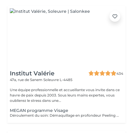
Institut Valérie
434
47a, rue de Sanem
Soleuvre L-4485
Une équipe professionnelle et accueillante vous invite dans ce
havre de paix depuis 2003. Sous leurs mains expertes, vous
oublierez le stress dans une...
MEGAN programme Visage
Déroulement du soin: Démaquillage en profondeur Peeling enzymatique ou acide peel HF HI-Tech Performance Boost Meso-Led Découvrez l'innovation technologique et cosmétique la plus avancée. Grâce à Megan, prenez soin de votre peau et améliorez la grâce à un système qui permet une régénération cellulaire extraordinaire à partir des couches les plus profondes du tissu cutané. Pour la première fois, Tri Synergy Tech associe tout le potentiel des éléments HI-Freq, Dermaboost et Deep RGB à un appareil multi-traitement unique qui crée une synergie parfaite aux effets spectaculaires. Des traitements personnalisés selon vos besoins sont à votre disposition. Pour un effet profondeur et longue durée, nous vous proposons une cure de ce soin de 6 séances sur 3 semaines! (5+1 séance gratuite)