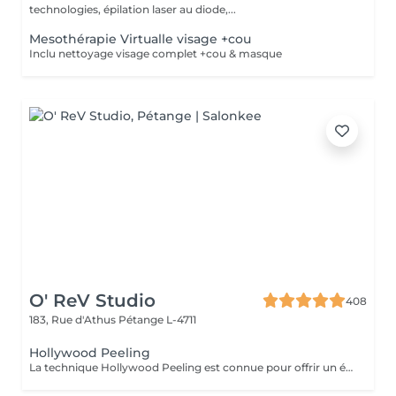
technologies, épilation laser au diode,...
Mesothérapie Virtualle visage +cou
Inclu nettoyage visage complet +cou & masque
O' ReV Studio
408
183, Rue d'Athus
Pétange L-4711
Hollywood Peeling
La technique Hollywood Peeling est connue pour offrir un éclaircissement immédiat de la peau et une apparence lisse et rafraîchie. Il est idéal pour les personnes ayant une peau à tendance acnéique, un teint terne ou des signes de vieillissement, et il est particulièrement bénéfique avant un événement spécial en raison de ses résultats rapides et visibles. Contre Indications: - Non recommandé pour les peaux foncées.