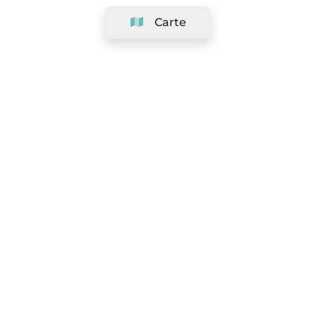
Carte
Société
Support
Équipe
&
Carrières
Référencer votre salon
Légal
Exercer le droit de rétractation
Conditions Générales
Politique de protection des données