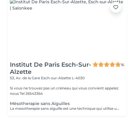
Institut De Paris Esch-Sur-
16
Alzette
53, Av. de la Gare
Esch-sur-Alzette L-4030
Si vous ne trouvez pas un créneau qui vous convient appelez
nous Tel 26543364
Mésotherapie sans Aiguilles
La mesotherapie sans aiguille est une technique qui utilise un courant galvanique afin d'ouvrir les pores de la peau et y faire pénétrer le sérum plus en profondeur sans laisser de marques ou d'irritations