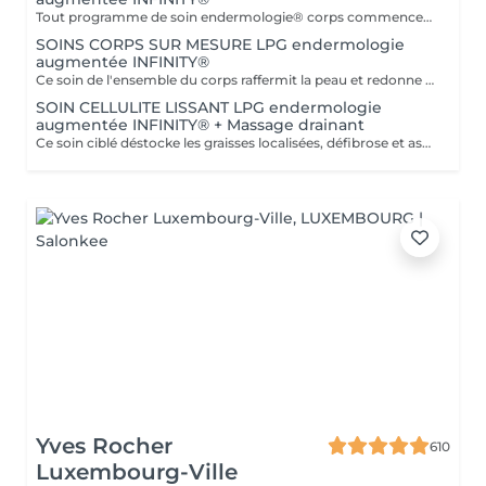
Tout programme de soin endermologie® corps commence par un bilan ultra-précis, avec l'application professionnelle ENDERMOLINK. Il se déroule en trois étapes clés : 1. Décryptage de votre mode de vie. 2. Analyse de votre peau. 3. Création de votre programme sur-mesure.
SOINS CORPS SUR MESURE LPG endermologie
augmentée INFINITY®
Ce soin de l'ensemble du corps raffermit la peau et redonne du galbe aux courbes pour retrouver une silhouette resculptée et plus ferme tout en procurant un grand moment de bien-être. DESTOCKE les graisses Grâce à la nouvelle tête de traitement brevetée Alliance, endermologie® permet de cibler et d'affiner les zones rebelles à lexercice et à l'hygiène alimentaire (bras, dos, ventre, taille, cuisses..) tout en s'adaptant précisément aux besoins de chaque peau. LISSE la cellulite La cellulite, qui touche 90 % des femmes même les plus minces et les plus sportives, résulte à la fois dun stockage de graisses dans les adipocytes (cellules graisseuses) et dune rétention d'eau tout autour. RAFFERMIT la peau Variations de poids, grossesses, temps qui passe la peau perd progressivement de sa tonicité et de sa souplesse. Même si ce relâchement cutané concerne tout le corps, certaines zones y sont plus sensibles : intérieur des cuisses, ventre, bras, etc
SOIN CELLULITE LISSANT LPG endermologie
augmentée INFINITY® + Massage drainant
Ce soin ciblé déstocke les graisses localisées, défibrose et assouplit les tissus pour traiter efficacement la cellulite adipeuse et fibreuse tout en procurant un grand moment de bien-être. 40 minutes LPG + 10 minutes de massage drainant/amincissant sur l'avant des jambes.
Yves Rocher
610
Luxembourg-Ville