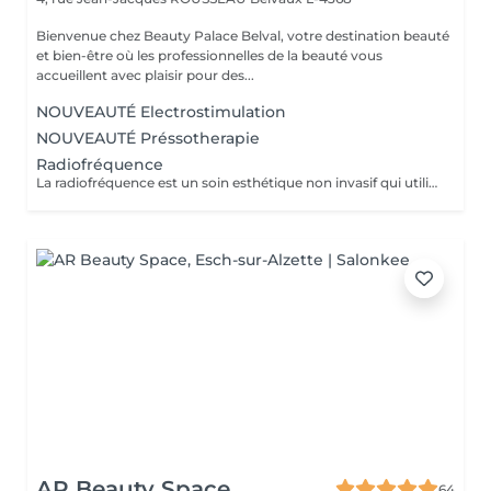
Bienvenue chez Beauty Palace Belval, votre destination beauté
et bien-être où les professionnelles de la beauté vous
accueillent avec plaisir pour des...
NOUVEAUTÉ Electrostimulation
NOUVEAUTÉ Préssotherapie
Radiofréquence
La radiofréquence est un soin esthétique non invasif qui utilise des ondes électromagnétiques pour chauffer en profondeur les tissus cutanés. Cette chaleur stimule la production naturelle de collagène et d'élastine, ce qui raffermit la peau et améliore son élasticité. Objectifs: effet tenseur immédiat, raffermissement des zones relâchées (visage, cou, décolleté, bras, ventre, cuisses...) Soin indolore, résultats progressifs et naturels. Recommandations: une cure de plusieurs séances est conseillée pour un résultat durable, accompagnée d'un entretien régulier.
AR Beauty Space
64