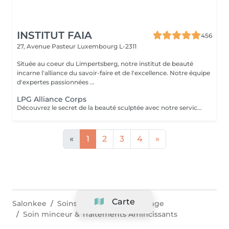
INSTITUT FAIA
456
27, Avenue Pasteur
Luxembourg L-2311
Située au coeur du Limpertsberg, notre institut de beauté
incarne l'alliance du savoir-faire et de l'excellence. Notre équipe
d'expertes passionnées ...
LPG Alliance Corps
Découvrez le secret de la beauté sculptée avec notre service LPG Endermologie. Cette technologie de pointe est votre alliée pour une silhouette redessinée et une peau radieuse. Les soins Endermologie stimulent naturellement la production de collagène et d'élastine, réduisent l'aspect de la cellulite et raffermissent votre peau. Les résultats sont visibles dès les premières séances, vous laissant avec une confiance et une élégance accrues. Révélez votre beauté intérieure avec une silhouette plus harmonieuse. Optez pour le bien-être et la beauté, choisissez LPG Endermologie dès aujourd'hui.
«
1
2
3
4
»
Carte
Salonkee
Soins du corps
Schifflange
Soin minceur & Traitements Amincissants