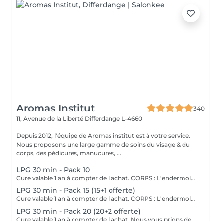
Aromas Institut
340
11, Avenue de la Liberté
Differdange L-4660
Depuis 2012, l'équipe de Aromas institut est à votre service.
Nous proposons une large gamme de soins du visage & du
corps, des pédicures, manucures, ...
LPG 30 min - Pack 10
Cure valable 1 an à compter de l'achat. CORPS : L'endermologie DESTOCKER les graisses localisées et résistantes. LISSER la cellulite PREVENIR les troubles de la circulation RAFFERMIR la peau distendue DRAINER VISAGE : L'endermolift STIMULER la synthèse naturelle d'acide hyaluronique. REDENSIFIER la peau ESTOMPER les signes de l'âge Nous vous prions de bien vouloir respecter votre rendez-vous. En prenant rendez-vous, vous occupez une place, dont une autre personne aurait éventuellement besoin. Tout rendez-vous non annulé 24h en avance, est susceptible d'être facturé. (Si vous ne pouvez pas vous présenter à votre RDV, proposez-le éventuellement à un proche ou à un ami) Toute l'équipe de Aromas Institut vous remercie pour votre respect et votre compréhension.
LPG 30 min - Pack 15 (15+1 offerte)
Cure valable 1 an à compter de l'achat. CORPS : L'endermologie DESTOCKER les graisses localisées et résistantes. LISSER la cellulite PREVENIR les troubles de la circulation RAFFERMIR la peau distendue DRAINER VISAGE : L'endermolift STIMULER la synthèse naturelle d'acide hyaluronique. REDENSIFIER la peau ESTOMPER les signes de l'âge Nous vous prions de bien vouloir respecter votre rendez-vous. En prenant rendez-vous, vous occupez une place, dont une autre personne aurait éventuellement besoin. Tout rendez-vous non annulé 24h en avance, est susceptible d'être facturé. (Si vous ne pouvez pas vous présenter à votre RDV, proposez-le éventuellement à un proche ou à un ami) Toute l'équipe de Aromas Institut vous remercie pour votre respect et votre compréhension.
LPG 30 min - Pack 20 (20+2 offerte)
Cure valable 1 an à compter de l'achat. Nous vous prions de bien vouloir respecter votre rendez-vous. En prenant rendez-vous, vous occupez une place, dont une autre personne aurait éventuellement besoin. Tout rendez-vous non annulé 24h en avance, est susceptible d'être facturé. (Si vous ne pouvez pas vous présenter à votre RDV, proposez-le éventuellement à un proche ou à un ami) Toute l'équipe de Aromas Institut vous remercie pour votre respect et votre compréhension.