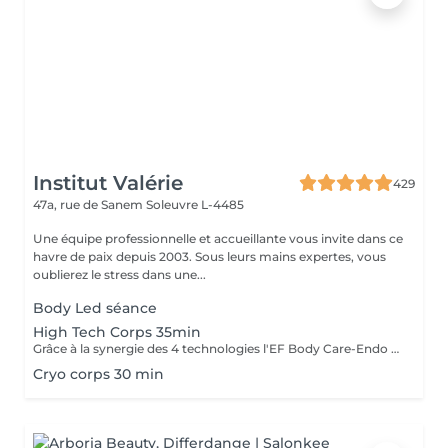
Institut Valérie
429
47a, rue de Sanem
Soleuvre L-4485
Une équipe professionnelle et accueillante vous invite dans ce
havre de paix depuis 2003. Sous leurs mains expertes, vous
oublierez le stress dans une...
Body Led séance
High Tech Corps 35min
Grâce à la synergie des 4 technologies l'EF Body Care-Endo Body Shaper, le soin High Tech exclusif s'adresse en une seule séance aux 4 zones à problèmes du corps, cuisses, fesses, hanches et ventre. La silhouette est redessinée la cellulite est estompée, la peau est plus ferme et plus tonique ( recommandé en cure de 14+2)
Cryo corps 30 min