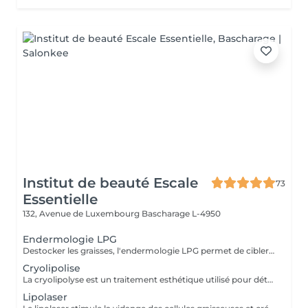
Institut de beauté Escale
73
Essentielle
132, Avenue de Luxembourg
Bascharage L-4950
Endermologie LPG
Destocker les graisses, l'endermologie LPG permet de cibler et d'affiner les zones rebelles à l'exercice et a l'hygiène alimentaire ( bras , dos , ventre, taille) tout en s'adaptant au besoin de chaque peau. Lisser la cellulite, raffermir la peau, retrouver des jambes légères.
Cryolipolise
La cryolipolyse est un traitement esthétique utilisé pour détruire les cellules graisseuses. Son principe repose sur une température de froid contrôlé de 9°C à 13°C.
Lipolaser