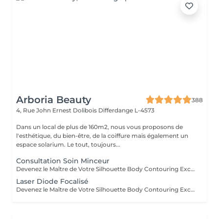
Arboria Beauty
388
4, Rue John Ernest Dolibois
Differdange L-4573
Dans un local de plus de 160m2, nous vous proposons de
l'esthétique, du bien-être, de la coiffure mais également un
espace solarium. Le tout, toujours...
Consultation Soin Minceur
Devenez le Maître de Votre Silhouette Body Contouring Exclusif Vous aspirez à redéfinir votre silhouette, dire adieu à la peau d'orange, et être prête pour votre summer body ? Ressentez-vous le besoin d'être accompagnée par des professionnelles pour retrouver le corps qui vous fait vous sentir au mieux ? Arboria Beauty est là pour concrétiser vos objectifs! Le Body Contouring by CONTOUR PARIS® offre une solution complète, personnalisée et unique grâce à la combinaison de trois technologies de pointe : La Cryolipolyse Augmentée, pour affiner votre silhouette sur mesure. Le Laser Diode Focalisé, pour atténuer la cellulite. Le Palber-Rouler Mécanique, pour raffermir la beau. Laissez-nous vous guider vers une transformation qui révélera votre meilleure version ! Arboria Beauty détient l'exclusivité au Luxembourg pour vous offrir en avant-première le Body Contouring by CONTOUR PARIS®, une expérience minceur unique en son genre dans le domaine de médecine esthétique.
Laser Diode Focalisé
Devenez le Maître de Votre Silhouette Body Contouring Exclusif Vous aspirez à redéfinir votre silhouette, dire adieu à la peau d'orange, et être prête pour votre summer body ? Ressentez-vous le besoin d'être accompagnée par des professionnelles pour retrouver le corps qui vous fait vous sentir au mieux ? Arboria Beauty est là pour concrétiser vos objectifs! Le Body Contouring by CONTOUR PARIS® offre une solution complète, personnalisée et unique grâce à la combinaison de trois technologies de pointe : La Cryolipolyse Augmentée, pour affiner votre silhouette sur mesure. Le Laser Diode Focalisé, pour atténuer la cellulite. Le Palber-Rouler Mécanique, pour raffermir la beau. Laissez-nous vous guider vers une transformation qui révélera votre meilleure version ! Arboria Beauty détient l'exclusivité au Luxembourg pour vous offrir en avant-première le Body Contouring by CONTOUR PARIS®, une expérience minceur unique en son genre dans le domaine de médecine esthétique.