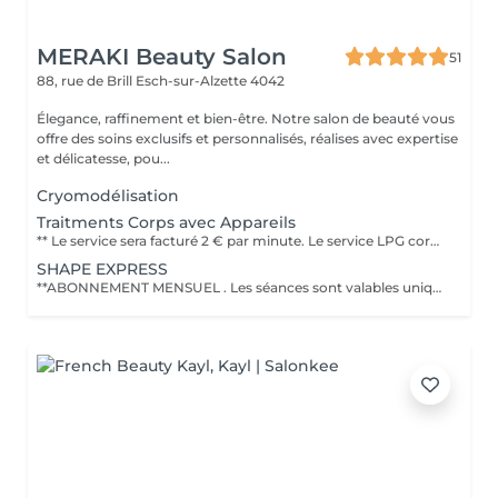
MERAKI Beauty Salon
51
88, rue de Brill
Esch-sur-Alzette 4042
Élegance, raffinement et bien-être. Notre salon de beauté vous
offre des soins exclusifs et personnalisés, réalises avec expertise
et délicatesse, pou...
Cryomodélisation
Traitments Corps avec Appareils
** Le service sera facturé 2 € par minute. Le service LPG corps est une technologie non invasive qui utilise un massage mécanique pour stimuler les tissus profonds afin de réduire la cellulite, affiner la silhouette, déstocker les graisses localisées et raffermir la peau. Cette technique est souvent décrite comme agréable et naturelle, avec des résultats visibles comme une peau plus lisse et un corps plus léger, grâce au remodelage corporel et au drainage. Objectifs du traitement LPG corps Réduire la cellulite : Il aide à atténuer l'aspect de la cellulite, qu'elle soit adipeuse, aqueuse ou fibreuse. Déstocker les graisses : Il stimule le déstockage des graisses localisées qui résistent aux régimes et à l'exercice, comme le mentionne le traitement Lipomassage du {LPG Group}. Raffermir la peau : Le soin raffermit la peau et améliore sa fermeté, notamment sur des zones comme le double menton. Drainer et détoxifier : Il favorise les échanges circulatoires et procure un effet détoxinant, ce qui permet de retrouver une sensation de légèreté. Déroulement et fréquence Séance type : La durée d'une séance est généralement de 35 à 40 minutes, selon le protocole. Protocoles courants : Il est conseillé de commencer par 2 séances par semaine pour les premières séances afin d'obtenir des résultats plus rapides, puis de réduire la fréquence en fonction de vos besoins et de votre budget. Adaptabilité : Le soin peut être adapté à vos besoins spécifiques, qu'il s'agisse de minceur, de raffermissement ou de drainage.
SHAPE EXPRESS
**ABONNEMENT MENSUEL . Les séances sont valables uniquement pendant le mois en cours et ne peuvent pas être reportées ou cumulées sur le mois suivant. PROGRAMME CORPS REMODELANT - ANTI CELLULITE & RAFFERMISSANT INCLUS * 2 séances corporelles par semaine (30 minutes chacune) * 6 Seances par mois Techniques utilisées: - LPG : stimule la circulation et aide à déstocker les graisses - Drainage lymphatique : favorise l'élimination des toxines et réduit la rétention d'eau - Detox corporel : aide purifier l'organisme et affiner la silhouette - HIFU (1 Zone incluse) : Technologie avancée pour raffermir et tonifier la peau en profondeur