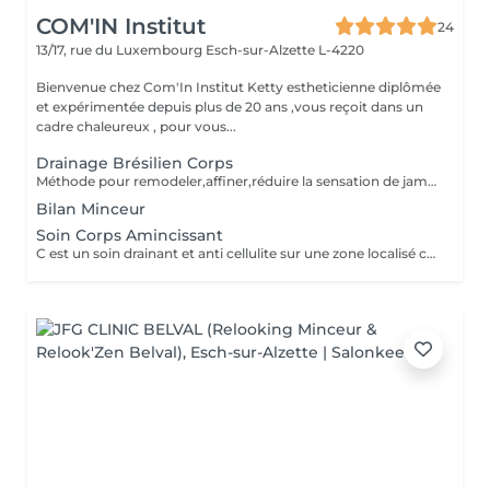
COM'IN Institut
24
13/17, rue du Luxembourg
Esch-sur-Alzette L-4220
Bienvenue chez Com'In Institut Ketty estheticienne diplômée
et expérimentée depuis plus de 20 ans ,vous reçoit dans un
cadre chaleureux , pour vous...
Drainage Brésilien Corps
Méthode pour remodeler,affiner,réduire la sensation de jambes lourdes ,rétention d eau,améliorer la circulation sanguine et lymphatique,detoxifier,réduire la cellulite. Effet détente et favorise la relaxation
Bilan Minceur
Soin Corps Amincissant
C est un soin drainant et anti cellulite sur une zone localisé comme les bras, ou le ventre