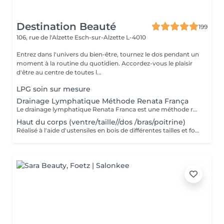
Destination Beauté
199
106, rue de l'Alzette
Esch-sur-Alzette L-4010
Entrez dans l'univers du bien-être, tournez le dos pendant un
moment à la routine du quotidien. Accordez-vous le plaisir
d'être au centre de toutes l...
LPG soin sur mesure
Drainage Lymphatique Méthode Renata França
Le drainage lymphatique Renata Franca est une méthode revisité du drainage lymphatique traditionnel qui permet d'obtenir des résultats plus rapides et visuels impressionnants. L'objectif du drainage manuel, c'est de stimuler le système lymphatique pour qu'il accélère son fonctionnement et élimine ce qui l'empêchait de fonctionner correctement. Pour ce faire, il va falloir stimuler les ganglions et les organes d'élimination. Plus il est pratiqué régulièrement, plus il sera efficace et permettra de soutenir le système lymphatique plutôt que de le relancer à chaque fois.
Haut du corps (ventre/taille//dos /bras/poitrine)
Réalisé à l'aide d'ustensiles en bois de différentes tailles et formes spécialement conçus pour s'adapter aux lignes du corps. - Une alternative à la chirurgie - Accélère le métabolisme - Active le système lymphatique - Raffermit et tonifie la peau - Redessine le corps et les volumes - Post opératoire...