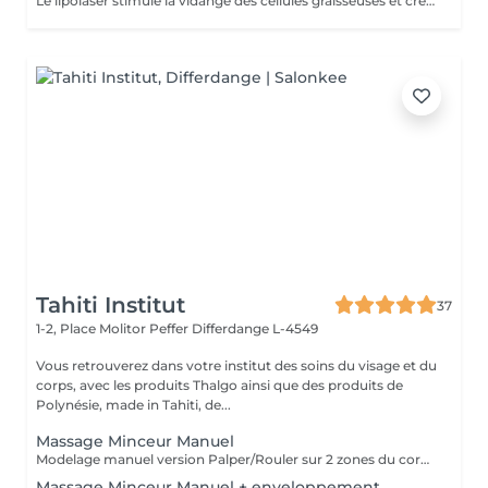
Le lipolaser stimule la vidange des cellules graisseuses et créer des micropores dans leurs membranes par le biais d'une chaleur douce.
Tahiti Institut
37
1-2, Place Molitor Peffer
Differdange L-4549
Vous retrouverez dans votre institut des soins du visage et du
corps, avec les produits Thalgo ainsi que des produits de
Polynésie, made in Tahiti, de...
Massage Minceur Manuel
Modelage manuel version Palper/Rouler sur 2 zones du corps.
Massage Minceur Manuel + enveloppement