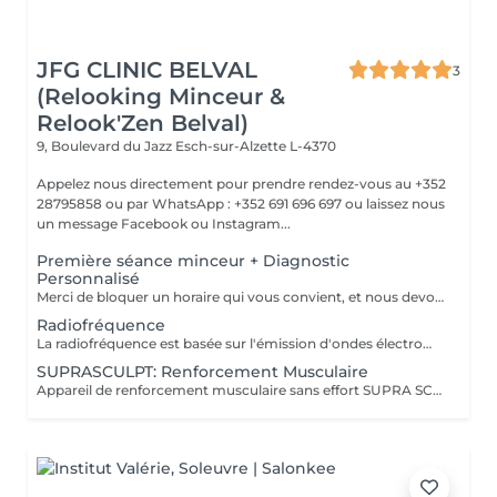
JFG CLINIC BELVAL
3
(Relooking Minceur &
Relook'Zen Belval)
9, Boulevard du Jazz
Esch-sur-Alzette L-4370
Appelez nous directement pour prendre rendez-vous au +352
28795858 ou par WhatsApp : +352 691 696 697 ou laissez nous
un message Facebook ou Instagram...
Première séance minceur + Diagnostic
Personnalisé
Merci de bloquer un horaire qui vous convient, et nous devons vous confirmer la bonne réception de votre demande de rendez-vous, laissez nous vos coordonnées ou appelez directement au 28795858 ou 691 696 697 Nous proposons un bilan personnalisé d'une heure qui comprend : -Analyse du corps avec une balance professionnelle qui calcule votre poids avec précision en déterminant les pourcentages de masse grasse et musculaire, le taux de graisse viscérale, la rétention d'eau ,votre IMC * et vos besoins caloriques. Analyse de votre silhouette et définition de vos objectifs, 1 premier séance sur un de nos appareils minceur haute technologie, Définition et proposition d'un parcours minceur adapté à votre profil et devis donné en fin de séance.
Radiofréquence
La radiofréquence est basée sur l'émission d'ondes électromagnétiques à très haute fréquence passant à travers la peau et qui produisent de la chaleur dans les tissus sous-cutanés. La chaleur produite va agir en profondeur, sans brûler la superficie, c'est-à-dire la peau. On arrive à chauffer jusqu'à 55° en profondeur, ce qui va stimuler les fibroblastes, lesquels vont fabriquer de nouvelles fibres d'élastine et de collagène. Parallèlement, la chaleur induit la rétraction des fibres de collagène préexistantes. Cette technique révolutionnaire traite en profondeur la peau, et stimule la production de nouveau collagène qui améliore la fermeté et la tension cutanée. L'effet de rétraction est immédiat, donnant un coup d'éclat visible et une meilleure fermeté de la peau. La rétraction se poursuit ensuite dans le temps.
SUPRASCULPT: Renforcement Musculaire
Appareil de renforcement musculaire sans effort SUPRA SCULPT: entreprise française ayant eu le prix de l'innovation pour cet appareil car très performant: ce sont des ondes électromagnétiques qui vont créer des contractions impossible à reproduire dans la vraie vie, et qui vont développer les muscles de la zone traitée: abdominaux, fessiers, cuisses avant ou arrières, bras, mollets.