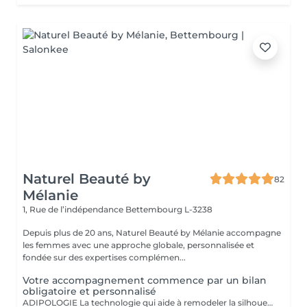
Naturel Beauté by
82
Mélanie
1, Rue de l’indépendance
Bettembourg L-3238
Depuis plus de 20 ans, Naturel Beauté by Mélanie accompagne
les femmes avec une approche globale, personnalisée et
fondée sur des expertises complémen...
Votre accompagnement commence par un bilan
obligatoire et personnalisé
ADIPOLOGIE La technologie qui aide à remodeler la silhouette Vous rêvez d'une peau plus ferme, plus lisse et d'une silhouette plus harmonieuse? L'Adipologie est une technologie innovante basée sur l'action des ultrasons focalisés qui travaillent en profondeur au niveau des tissus. Grâce à des ondes énergétiques ciblées, ce soin agit sur les zones où les graisses sont stockées afin d'aider à remodeler la silhouette, améliorer l'aspect de la peau et lutter contre le relâchement cutané. Comment ça fonctionne ? Les ultrasons pénètrent dans les tissus et stimulent les mécanismes naturels du corps. Ils permettent de : - favoriser la libération des graisses stockées - améliorer la texture de la peau - stimuler la production naturelle de collagène et d'élastine - raffermir et tonifier les tissus réduire visiblement l'aspect peau d'orange Les bénéfices du soin : L'Adipologie est idéale pour les femmes souhaitent : - affiner certaines zones ciblées (ventre, cuisses, hanches, bras) - retrouver une peau plus ferme après une - perte de poids ou avec l'âge - améliorer la qualité et la tonicité de la peau - redessiner les contours de la silhouette Le soin est non invasif, confortable et sans éviction sociale : vous pouvez reprendre vos activités immédiatement après la séance. Une approche personnalisée,Chaque corps est unique. Lors du bilan obligatoire avant les séances, nous déterminons ensemble les zones à travailler et adaptons le protocole à vos objectifs pour vous accompagner vers une silhouette plus ferme, plus lisse et plus confiante. Mesures avec impédancemètre Biody Coach, photos, mesures, conseils en compléments alimentaires et nutritionnels pour accompagner votre cure. Le bilan est offert lors d'une cure ADIPOLOGIE. L'Adipologie : une technologie de pointe pour révéler votre beauté naturelle.