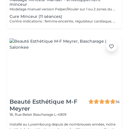
minceur
Modelage manuel version Palper/Rouler sur 1 ou 2 zones du corps. Application ensuite d'un enveloppement aux propriétés amincissantes sur ces mêmes zones.
Cure Minceur (11 séances)
Contre-indications : femme enceinte, régulateur cardiaque, stérilet, maladie grave : conseils auprès de votre esthéticienne Programme de perte en cm et anticellulite Séance 1 : Bilan personnalisé + Massage drainant lymphatique corps (esthétique méthode Leduc) (50 min) + UN PRODUIT CORPS POUR LE DOMICILE INCLUS Séance 2 : Massage minceur localisé sur 1 ou 2 zones + Vacuum (cupping) (40 min) Séance de 3 à 8 : Lipocavitation + Radio-fréquence 1 à 2 zones (30 min) Séance de 9 à 10 : Madérothérapie + enveloppement minceur localisé (60 min) Séance 11 : Rituel Tonicité (1h) (ce rituel comprend un drainage lymphatique et l'utilisation de radio-fréquence avec application localisée d'une crème fermeté) L'idéal étant de réaliser 2 à 3 séances par semaine pour un résultat optimal. Payable à la 1ère séance.
Beauté Esthétique M-F
36
Meyrer
18, Rue Belair
Bascharage L-4909
Installé au Luxembourg depuis de nombreuses années, notre