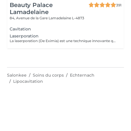
Beauty Palace
391
Lamadelaine
84, Avenue de la Gare
Lamadelaine L-4873
Cavitation
Laserporation
La laserporation (De Eximia) est une technique innovante qui utilise un laser pour créer des micro-perforations dans la peau, permettant une pénétration optimale des actifs cosmétiques sans endommager la graisse sous-jacente. Ce traitement est conçu pour être confortable et indolore, favorisant l'hydratation et la régénération de la peau tout en stimulant le renouvellement cellulaire. Les sérums et nutriments pénètrent ainsi plus efficacement, contribuant à une peau plus lumineuse, plus ferme et visiblement rajeunie, sans inconfort ni douleur.
Salonkee
Soins du corps
Echternach
Lipocavitation