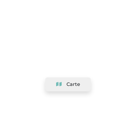
Carte
Société
Support