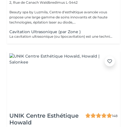
2, Rue de Canach
Waldbredimus L-5442
Beauty spa by Luzmila, Centre d'esthétique avancée vous
propose une large gamme de soins innovants et de haute
technologies, épilation laser au diode,...
Cavitation Ultrasonique (par Zone )
La cavitation ultrasonique (ou lipocavitation) est une technique minceur non invasive qui utilise des ultrasons à basse fréquence pour détruire les cellules graisseuses. Elle offre une alternative à la chirurgie (comme la liposuccion). Elle se fait sans aiguille, sans incision et sans nécessiter d'anesthésie. Idéale pour déloger les graisses tenaces et la cellulite dans des zones spécifiques difficiles à perdre par le sport ou le régime (ventre, cuisses, hanches, bras).
UNIK Centre Esthétique
148
Howald