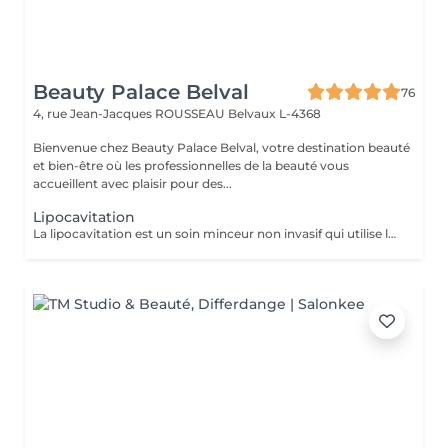
Beauty Palace Belval
76
4, rue Jean-Jacques ROUSSEAU
Belvaux L-4368
Bienvenue chez Beauty Palace Belval, votre destination beauté
et bien-être où les professionnelles de la beauté vous
accueillent avec plaisir pour des...
Lipocavitation
La lipocavitation est un soin minceur non invasif qui utilise les Ultrasons pour cibler les cellules graisseuses localisées. Les ondes créent de petites bulles qui désagrègent la membrane des adipocytes (cellules graisseuses). La graisse libérée est ensuite naturellement éliminée par le système lymphatique et urinaire. objectifs: affiner la silhouette, réduire l'aspect de la cellulite, lisser la peau et perdre quelques centimètres sur les zones ciblées (ventres, cuisses, hanches, bras...) Recommandations: boire beaucoup d'eau avant et après la séance pour faciliter l'élimination, et idéalement combiner le soin avec une bonne hygiène de vie (alimentation équilibrée et activité physique).