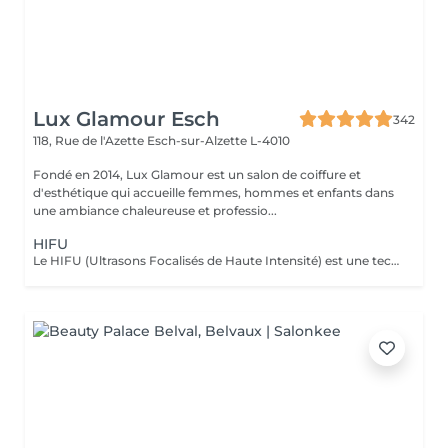
Lux Glamour Esch
342
118, Rue de l'Azette
Esch-sur-Alzette L-4010
Fondé en 2014, Lux Glamour est un salon de coiffure et
d'esthétique qui accueille femmes, hommes et enfants dans
une ambiance chaleureuse et professio...
HIFU
Le HIFU (Ultrasons Focalisés de Haute Intensité) est une technique non invasive de lifting et de raffermissement du visage et du corps. Grâce à des ultrasons ciblés, il stimule la production naturelle de collagène et d'élastine, améliorant la fermeté et l'élasticité de la peau. Ce traitement permet de souligner les contours du visage, réduire les rides et raffermir les zones relâchées, sans chirurgie ni injections. Les résultats sont progressifs et naturels, avec un minimum de contraintes et une récupération rapide.