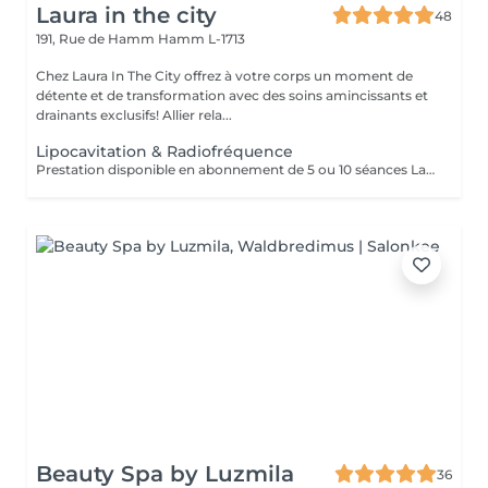
Laura in the city
48
191, Rue de Hamm
Hamm L-1713
Chez Laura In The City offrez à votre corps un moment de
détente et de transformation avec des soins amincissants et
drainants exclusifs! Allier rela...
Lipocavitation & Radiofréquence
Prestation disponible en abonnement de 5 ou 10 séances La lipocavitation utilise des ultrasons pour détruire les cellules graisseuses localisées, tandis que la radiofréquence utilise la chaleur pour raffermir la peau et stimuler la production de collagène. Ces deux techniques non invasives peuvent être combinées pour remodeler le corps, réduire la cellulite et améliorer l'élasticité de la peau. Lipocavitation: Fonctionnement : Des ondes sonores (ultrasons) créent des bulles dans les cellules adipeuses, qui finissent par imploser et détruire les cellules graisseuses. Cible : Les amas de graisse résistants et la cellulite, notamment sur les hanches, le ventre, les cuisses, les fesses et les poignées d'amour. Effet : Réduction des graisses localisées, mais la peau du corps peut aussi raffermir. Radiofréquence: Fonctionnement : Émission de micro-impulsions électriques qui réchauffent les couches profondes de la peau et des tissus. Cible : Relâchement cutané, cellulite, rides, et manque de fermeté. Effet : Contraction des fibres de collagène existantes et stimulation d'une nouvelle production de collagène, ce qui raffermit et améliore la qualité de la peau. Association des deux techniques: Avantages : En combinant les deux méthodes, on peut à la fois réduire les amas graisseux et améliorer la tonicité et l'aspect général de la peau. Méthodologie : Souvent utilisées lors des mêmes séances pour maximiser les résultats, avec une phase de lipocavitation pour traiter la graisse et une phase de radiofréquence pour le raffermissement. Indications : Idéal pour les personnes souhaitant une silhouette plus affinée avec une peau plus ferme et élastique. 1 zone = bas du corps ou haut du corps
Beauty Spa by Luzmila
36