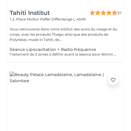
Tahiti Institut
37
1-2, Place Molitor Peffer
Differdange L-4549
Vous retrouverez dans votre institut des soins du visage et du
corps, avec les produits Thalgo ainsi que des produits de
Polynésie, made in Tahiti, de...
Séance Lipocavitation + Radio-fréquence
Traitement de 2 zones à définir avant la séance pour 60min ou 1 zone pour 30 min. La lipocavitation utilise la propriété des ultrasons pour diminuer les cellules de graisse et la cellulite de votre corps. La fréquence de ces ondes favorise ce que l'on appelle le phénomène de cavitation donc l'élimination des graisses. La radiofréquence est basée sur la diffusion de micro-impulsions qui réchauffent les tissus pour améliorer leur fermeté.