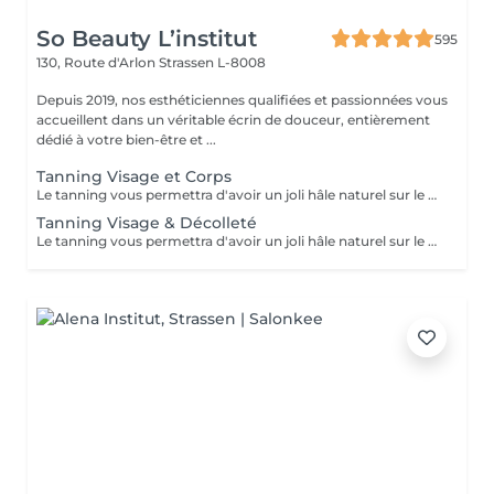
So Beauty L’institut
595
130, Route d'Arlon
Strassen L-8008
Depuis 2019, nos esthéticiennes qualifiées et passionnées vous
accueillent dans un véritable écrin de douceur, entièrement
dédié à votre bien-être et ...
Tanning Visage et Corps
Le tanning vous permettra d'avoir un joli hâle naturel sur le corps et le visage pour une durée de 8-10 jours. Ce soin est parfait pour démarrer les beaux jours, ou encore pour une occasion, ou pour votre départ en vacances afin de préparer votre peau. Conseils avant de venir à la séance : -Effectuez un gommage du corps et du visage la veille pour que la peau puisse mieux absorber le produit bronzant. -Si vous souhaitez vous épiler, faites le au moins 24h avant pour laisser le temps aux pores de la peau de se refermer. -Venez avec des vêtements amples et noir de préférence
Tanning Visage & Décolleté
Le tanning vous permettra d'avoir un joli hâle naturel sur le visage et le décolleté pour une durée de 8-10 jours. Ce soin est parfait pour démarrer les beaux jours, ou encore pour une occasion, ou pour votre départ en vacances afin de préparer votre peau. Conseils avant de venir à la séance : -Effectuez un gommage du visage la veille pour que la peau puisse mieux absorber le produit bronzant. -Si vous souhaitez vous épiler, faites le au moins 24h avant pour laisser le temps aux pores de la peau de se refermer.