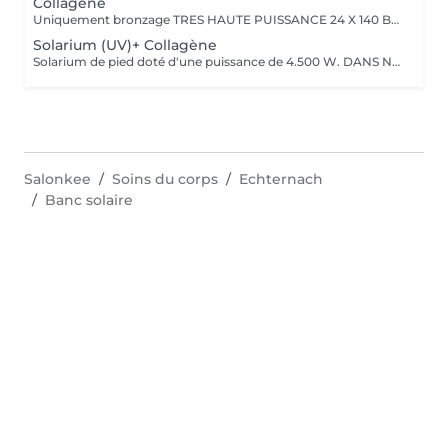
Collagène
Uniquement bronzage TRES HAUTE PUISSANCE 24 X 140 BLUETOOTH
Solarium (UV)+ Collagène
Solarium de pied doté d'une puissance de 4.500 W. DANS NOTRE SOLARIUM VOUS POURREZ CONSTATER UN JET DE COLLAGENE PREVENANT DES RIDES AINSI QUE DES JETS DE VITAMINE D
Salonkee
Soins du corps
Echternach
Banc solaire