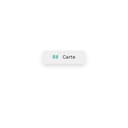
Carte
Société
Support
Équipe
&
Carrières
Référencer votre salon