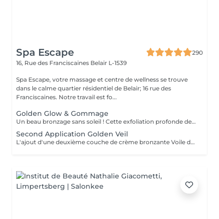
Spa Escape
290
16, Rue des Franciscaines
Belair L-1539
Spa Escape, votre massage et centre de wellness se trouve
dans le calme quartier résidentiel de Belair; 16 rue des
Franciscaines. Notre travail est fo...
Golden Glow & Gommage
Un beau bronzage sans soleil ! Cette exfoliation profonde de la couche externe du visage et du corps élimine les peaux mortes et les imperfections cutanées tout en favorisant une bonne circulation sanguine dans votre corps. Elle est suivie de l'application parfaite de la Voile Doré biologique de Phyt's qui se fond dans la peau pour un éclat radieux, une peau douce et souple.
Second Application Golden Veil
L'ajout d'une deuxième couche de crème bronzante Voile d'or ajoute de l'intensité tout en prolongeant la longévité de votre traitement initial. Cette étape ne nécessite pas d'exfoliation/gommage mais comprend un magnifique massage des cheveux et du cuir chevelu.