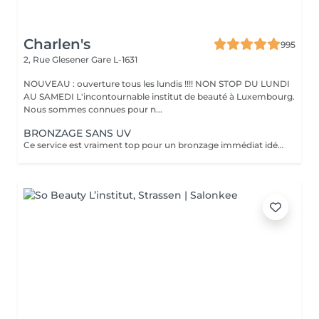
Charlen's
995
2, Rue Glesener
Gare L-1631
NOUVEAU : ouverture tous les lundis !!!! NON STOP DU LUNDI
AU SAMEDI L'incontournable institut de beauté à Luxembourg.
Nous sommes connues pour n...
BRONZAGE SANS UV
Ce service est vraiment top pour un bronzage immédiat idéal avant vos vacances ou avant une soirée ;) Nous vous conseillons de faire un gommage la veille du soin et de porter des vêtements amples noirs. Selon votre peau, cela tient environ 1 semaine à 10 Jours! AVANT Exfolier votre peau en profondeur, puis hydrater généreusement 24h avant d'appliquer votre autobronzant, en insistant bien sur les coudes, genoux, chevilles et les zones sensibles. Épiler ou raser dans les 48h avant application afin que les pores de la peau soient fermés. Des points noirs pourraient apparaître si votre peau n'est pas nette lors de l'application. Ne pas appliquer de crème hydratante, parfum, déodorant ou maquillage le jour même de l'application cela pourrait obstruer les pores de la peau et faire apparaître des points noirs. APRÈS Porter des vêtement amples de couleur foncée les vêtements près du corps ou sous-vêtements pourraient faire des marques, porter des chaussures larges. Hydrater quotidiennement votre peau les jours suivant l'application ou utiliser un autobronzant progressif pour entretenir votre bronzage et le faire durer plus longtemps. Après 5 jours, exfolier quotidiennement votre peau à l'aide d'un exfoliant doux afin d'aider votre peau à absorber plus facilement votre crème hydratante, et garder un joli bronzage. Cela permet aussi au bronzage de s'estomper progressivement et uniformément.