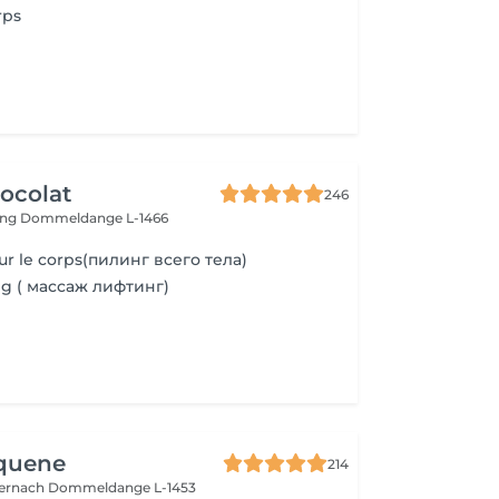
rps
ocolat
246
ing
Dommeldange L-1466
 le corps(пилинг всего тела)
ng ( массаж лифтинг)
Aquene
214
ternach
Dommeldange L-1453