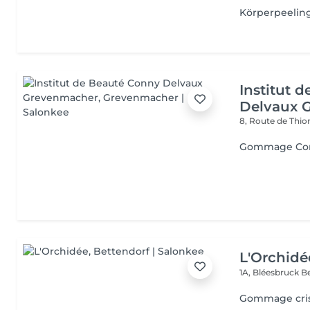
Körperpeelin
Institut 
Delvaux 
8, Route de Thio
Gommage Cor
L'Orchidé
1A, Bléesbruck
B
Gommage cris