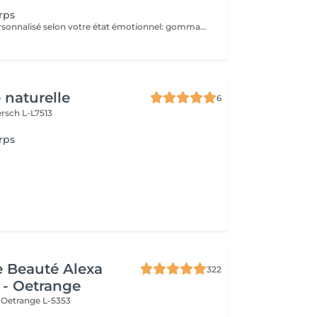
rps
soin sensoriel personnalisé selon votre état émotionnel: gommage complet du corps au sel rose de l'Himalaya pour une peau douce et satinée + douche
 naturelle
6
rsch L-L7513
rps
de Beauté Alexa
322
 - Oetrange
e
Oetrange L-5353