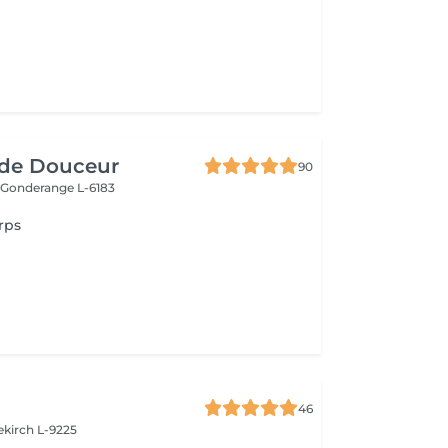
de Douceur
90
e
Gonderange L-6183
rps
46
ekirch L-9225