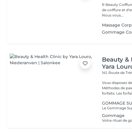
R Beauty Coiffure & Esthétique Bienvenue chez R Beauty, votre salon
de coiffure et d'
Nous vous...
Massage Cor
Gommage Co
Beauty & 
Yara Lour
141, Route de Tr
Vous disposez de
Méthodes de paiement
forfaits: Les forfait
GOMMAGE S
Gommage