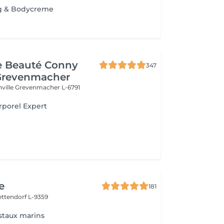
g & Bodycreme
de Beauté Conny
347
Grevenmacher
nville
Grevenmacher L-6791
porel Expert
e
181
ettendorf L-9359
taux marins