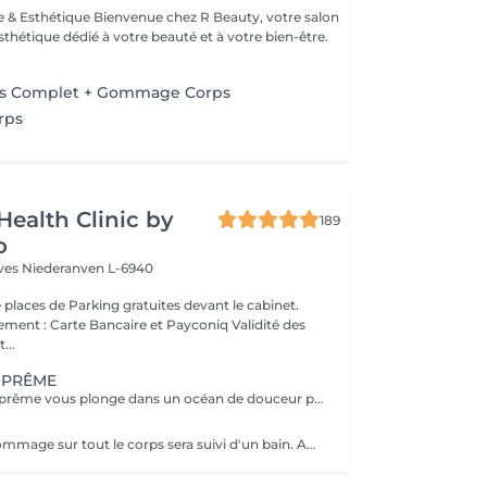
esthétique dédié à votre beauté et à votre bien-être.
ps Complet + Gommage Corps
rps
Health Clinic by
189
o
èves
Niederanven L-6940
 places de Parking gratuites devant le cabinet.
 : Carte Bancaire et Payconiq Validité des
...
UPRÊME
Le Gommage Suprême vous plonge dans un océan de douceur pour une peau sublimée. Le massage relaxant effectué après le gommage vous donnera la sensation d'évasion suprême. Le résultat sera une recharge profonde avec votre corps et votre mental libéré de toutes les pollutions accumulées au fil des jours.
Votre rituel de gommage sur tout le corps sera suivi d'un bain. Après cela vous bénéficierez d'un soin d'hydratation profonde.