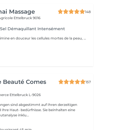
hai Massage
148
 Agricole
Ettelbruck 9016
el Démaquillant Intensément
Le sel parfumé élimine en douceur les cellules mortes de la peau, favorisant la régénération de nouvelles cellules. Ce soin luxueux révèle une toile lisse et réactive, prête à absorber l'huile corporelle profondément nourrissante.
e Beauté Comes
157
merce
Ettelbruck L-9026
ngen sind abgestimmt auf Ihren derzeitigen
Ihre Haut- bedürfnisse. Sie beinhalten eine
utanalyse inklu...
ourrissant 45.min