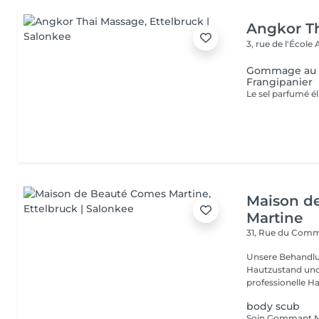
Angkor T
3, rue de l'École
Gommage au S
Frangipanier
Maison d
Martine
31, Rue du Com
Unsere Behandlu
Hautzustand und 
professionelle Ha
body scub
Soin Gommant N