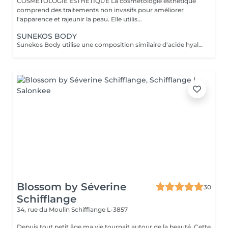
COSMÉTOLOGIE ESTHÉTIQUE La cosmétologie esthétique
comprend des traitements non invasifs pour améliorer
l'apparence et rajeunir la peau. Elle utilis...
SUNEKOS BODY
Sunekos Body utilise une composition similaire d'acide hyaluronique et d'acides aminés plus adaptée au corps, pour activer la production de collagène et d'élastine, raffermir la peau affaissée et crêpée et réduire l'apparence des vergetures. Sunekos est le premier du genre, aucun autre traitement au monde n'active la capacité du corps à créer son propre nouveau collagène et élastine. Sunekos Body peut être utilisé principalement sous les bras, autour des genoux, sur le ventre et sur les cuisses. Quel est le protocole de traitement pour Sunekos ? Sunekos est injecté dans le derme mi-profond de la zone de traitement à l'aide de micro-bolus ou d'injections linéaires rétrogrades. Un cours de trois à quatre traitements hebdomadaires est recommandé pour de meilleurs résultats, suivi d'un cours répété de traitements six mois plus tard. À quels résultats les clients peuvent-ils s'attendre ? Action anti-âge Amélioration de la texture et de l'élasticité de la peau Réduction des rides superficielles et des rides d'expression Hydratation profonde Améliore l'apparence des cicatrices (y compris l'acné) et des vergetures Favorise une peau éclatante et lisse Quelles conditions peuvent être traitées avec le traitement Sunekos ? Sunekos peut traiter diverses indications, notamment; perte de tonicité, vieillissement cutané et vieillissement cutané prématuré, sécheresse cutanée, élastose solaire, cicatrices d'acné, dommages causés par le soleil, cernes sous les yeux et rides et.
Blossom by Séverine
30
Schifflange
34, rue du Moulin
Schifflange L-3857
Depuis tout petit âge ma vie tournait autour de la beauté. Cette