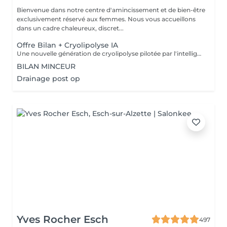
Bienvenue dans notre centre d'amincissement et de bien-être
exclusivement réservé aux femmes. Nous vous accueillons
dans un cadre chaleureux, discret...
Offre Bilan + Cryolipolyse IA
Une nouvelle génération de cryolipolyse pilotée par l'intelligence artificielle; NOVA CRYO est un dispositif de CryoThermoLipolyse de quatrième génération, conçu pour offrir un traitement précis, sécurisé et adapté à chaque morphologie. Contrairement aux systèmes traditionnels, NOVA CRYOintègre le logiciel intelligent USER ASSIST®, capable d'analyser automatiquement le volume, la densité et la résistance du pli adipeux avant le démarrage de la séance. En quelques secondes, le système détermine : La position optimale de la cryode Les paramètres adaptés à la structure graisseuse Un pourcentage estimatif de réussite Une nouvelle génération de cryolipolyse pilotée par l'intelligence artificielle La méthode et le dispositif Une technologie brevetée sans consommables Les Cryodes® ovoïdes brevetées épousent parfaitement l'amas graisseux grâce à une aspiration homogène et centrée. Leur conception interne permet un vide stable tout en maintenant la circulation sanguine périphérique. Chaque cryode intègre 4 plaques de Peltier assurant un refroidissement uniforme et ciblé, sans perte thermique pendant la séance. Le dispositif fonctionne sans consommables, ce qui optimise directement votre rentabilité.Une technologie brevetée sans consommables NOVA CRYO associe une phase de chauffe contrôlée autour de 37°C suivie d'un refroidissement progressif jusqu'à 0°C. Cette alternance thermique fragilise les adipocytes avant leur cristallisation et favorise leur apoptose. Le résultat est optimisé sans descendre dans des températures agressives pour les tissus environnants. La CryoThermoLipolyse permet ainsi d'améliorer significativement l'efficacité du traitement.
BILAN MINCEUR
Drainage post op
Yves Rocher Esch
497