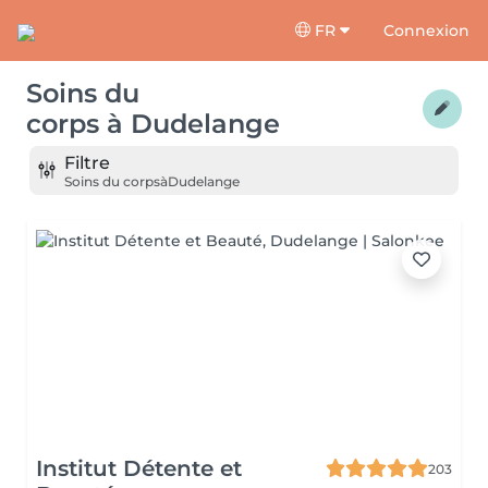
FR
Connexion
Soins du
corps
à
Dudelange
Filtre
Soins du corps
à
Dudelange
Institut Détente et
203