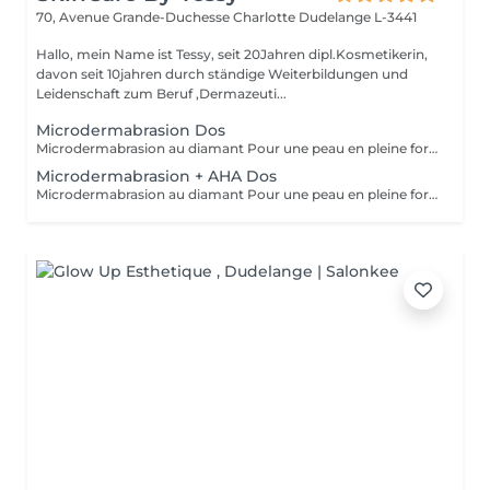
70, Avenue Grande-Duchesse Charlotte
Dudelange L-3441
Hallo, mein Name ist Tessy, seit 20Jahren dipl.Kosmetikerin,
davon seit 10jahren durch ständige Weiterbildungen und
Leidenschaft zum Beruf ,Dermazeuti...
Microdermabrasion Dos
Microdermabrasion au diamant Pour une peau en pleine forme La microdermabrasion au diamant élimine les cellules mortes à la surface de la peau et les aspire immédiatement grâce à un système à vide. La peau retrouve ainsi sa porosité. - Résultats visibles immédiatement et durables - Préparation optimale de la peau - Réduction des imperfections cutanées et des taches pigmentaires - Réduction des taches de vieillesse - Réduction des ridules - Optimisation du grain de peau - Raffinement des pores - Stimulation de la régénération cellulaire
Microdermabrasion + AHA Dos
Microdermabrasion au diamant Pour une peau en pleine forme La microdermabrasion au diamant élimine les cellules mortes à la surface de la peau et les aspire immédiatement grâce à un système à vide. La peau retrouve ainsi sa porosité. - Résultats visibles immédiatement et durables - Préparation optimale de la peau - Réduction des imperfections cutanées et des taches pigmentaires - Réduction des taches de vieillesse - Réduction des ridules - Optimisation du grain de peau - Raffinement des pores - Stimulation de la régénération cellulaire