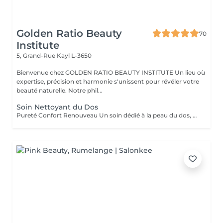
Golden Ratio Beauty
70
Institute
5, Grand-Rue
Kayl L-3650
Bienvenue chez GOLDEN RATIO BEAUTY INSTITUTE Un lieu où
expertise, précision et harmonie s'unissent pour révéler votre
beauté naturelle. Notre phil...
Soin Nettoyant du Dos
Pureté Confort Renouveau Un soin dédié à la peau du dos, souvent sujette aux impuretés et irritations. Ce protocole associe un nettoyage en profondeur et une exfoliation douce pour désincruster les pores, éliminer les cellules mortes et apaiser la peau. Idéal pour purifier, lisser et revitaliser cette zone souvent exposée aux agressions extérieures. Résultat : une peau nette, douce, apaisée et rafraîchie.