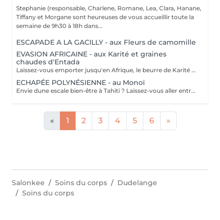
Stephanie (responsable, Charlene, Romane, Lea, Clara, Hanane,
Tiffany et Morgane sont heureuses de vous accueillir toute la
semaine de 9h30 à 18h dans...
ESCAPADE A LA GACILLY - aux Fleurs de camomille
EVASION AFRICAINE - aux Karité et graines
chaudes d'Entada
Laissez-vous emporter jusqu'en Afrique, le beurre de Karité chauffé devient une huile tiède nourrissante qui enveloppe votre corps dans une infinie douceur. Les graines d'Entada porte-bonheur sont ensuite glissées tout le long du corps délivrant une douce chaleur bienfaisante.
ECHAPÉE POLYNÉSIENNE - au Monoï
Envie dune escale bien-être à Tahiti ? Laissez-vous aller entre nos mains, lors dun voyage des sens à lhuile de Monoï. Secret de beauté des vahinés, le Monoï est extrait des fleurs de Tiaré, emblèmes de Tahiti. Ce modelage inspiré de la tradition ancestrale polynésienne permet à lensemble de votre corps de retrouver son harmonie. De longs mouvements des mains et des avant-bras, au rythme du va-et-vient des vagues, chassent les toxines et libèrent les tensions. Votre corps et votre esprit sont apaisés. Vous repartez avec la peau soyeuse et parfumée du divin sillage des fleurs de Tahiti.
«
1
2
3
4
5
6
»
Salonkee
Soins du corps
Dudelange
Soins du corps