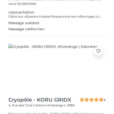
nous Tel 26543364
Lipocavitation
Grâce aux ultrasons à basse fréquence et aux infrarouges combiné sur un même appareil la CCAV vous permet de perdre du poids ainsi que de raffermir la peau relâchée une vrai solution pour éviter la chirurgie esthétique, la CCAV permet aussi d'améliorer l'aspect de la peau et éliminer la cellulite
Massage suédois
Massage californien
Cryopôle - KORU GRIDX
8
4, Rue des Trois Cantons
Wickrange L-3980
Bienvenue chez Cryopôle - KORU GRIDX ! Information pour se