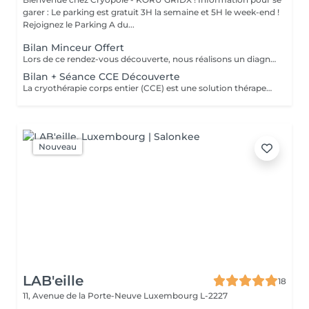
garer : Le parking est gratuit 3H la semaine et 5H le week-end !
Rejoignez le Parking A du...
Bilan Minceur Offert
Lors de ce rendez-vous découverte, nous réalisons un diagnostic personnalisé de votre silhouette et de vos objectifs. Ensemble, nous identifions les solutions les plus adaptées (cryolipolyse, remodelage, cryothérapie, etc.) pour atteindre vos résultats. Sans engagement une première étape offerte pour comprendre votre corps et vous guider efficacement.
Bilan + Séance CCE Découverte
La cryothérapie corps entier (CCE) est une solution thérapeutique non médicamenteuse par le froid. Elle utilise l'action du froid en produisant un effet antalgique et anti-inflammatoire sur tout le corps dans de nombreux domaines : médical, sportif, bien-être et esthétique.
Nouveau
LAB'eille
18
11, Avenue de la Porte-Neuve
Luxembourg L-2227