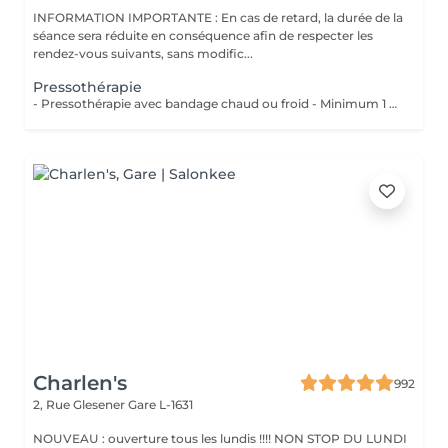
INFORMATION IMPORTANTE : En cas de retard, la durée de la
séance sera réduite en conséquence afin de respecter les
rendez-vous suivants, sans modific...
Pressothérapie
- Pressothérapie avec bandage chaud ou froid - Minimum 1 séance par semaine Bienfaits : - Stimule la circulation sanguine et lymphatique - Réduit la rétention d'eau et les gonflements - Soulage les jambes lourdes et fatiguées - Aide à diminuer l'apparence de la cellulite - Favorise la récupération après une chirurgie esthétique - Améliore le confort despersonnes souffrant de lipdème
Charlen's
992
2, Rue Glesener
Gare L-1631
NOUVEAU : ouverture tous les lundis !!!! NON STOP DU LUNDI