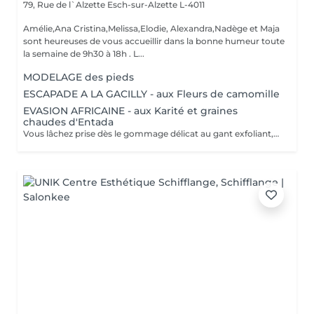
79, Rue de l`Alzette
Esch-sur-Alzette L-4011
Amélie,Ana Cristina,Melissa,Elodie, Alexandra,Nadège et Maja
sont heureuses de vous accueillir dans la bonne humeur toute
la semaine de 9h30 à 18h . L...
MODELAGE des pieds
ESCAPADE A LA GACILLY - aux Fleurs de camomille
EVASION AFRICAINE - aux Karité et graines
chaudes d'Entada
Vous lâchez prise dès le gommage délicat au gant exfoliant, qui alterne lissages et effleurages. Notre esthéticienne applique ensuite lonctueuse huile Orientale à base dhuile dArgan sur lensemble de votre corps et grâce à sa gestuelle précise libère lensemble des tensions. Bénéfices : Vous êtes délassée et votre peau est douce et satinée.