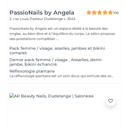
PassioNails by Angela
106
2, rue Louis Pasteur
Dudelange L-3543
PassioNails by Angela est un espace dédié à la beauté des
ongles, au bien-être et à l'équilibre du corps. Le salon propose
des prestations complètes :...
Pack femme / visage, aiselles, jambes et bikini
complet
Demie pack femme / visage , Aisselles, demi-
jambe, bikini échancré.
Réflexologie plantaire
La réflexologie plantaire est un soin doux qui stimule des zones précises du pied pour rééquilibrer le corps, apaiser le stress et libérer les tensions. Grâce à des pressions ciblées, elle favorise la détente profonde, améliore le sommeil, la circulation et le bien-être général. Un moment de relaxation totale, où le corps retrouve naturellement son harmonie