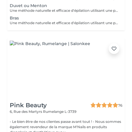
Duvet ou Menton
Une méthode naturelle et efficace d'épilation utilisant une pâte à base de sucre, eau et citron, idéale pour tous types de peaux, même sensibles. Bénéfices : moins douloureuse, réduit les risques d'irritation et respecte la peau. Résultat : une peau douce et nette, avec une repousse plus lente. Une épilation douce, écologique et respectueuse de votre peau.
Bras
Une méthode naturelle et efficace d'épilation utilisant une pâte à base de sucre, eau et citron, idéale pour tous types de peaux, même sensibles. Bénéfices : moins douloureuse, réduit les risques d'irritation et respecte la peau. Résultat : une peau douce et nette, avec une repousse plus lente. Une épilation douce, écologique et respectueuse de votre peau.
Pink Beauty
76
6, Rue des Martyrs
Rumelange L-3739
- Le bien être de nos clientes passe avant tout ! - Nous sommes
également revendeur de la marque M'Nails en produits