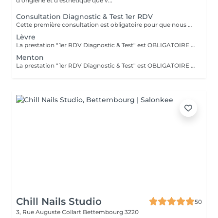
d'onglerie et d'esthétique que v...
Consultation Diagnostic & Test 1er RDV
Cette première consultation est obligatoire pour que nous puissions au mieux vous conseiller et mettre en place les prestations nécessaires.
Lèvre
La prestation "1er RDV Diagnostic & Test" est OBLIGATOIRE avant la première séance. Existe également en forfait de 5 séances à 160€ et une 6 ème offertes.
Menton
La prestation "1er RDV Diagnostic & Test" est OBLIGATOIRE avant la première séance. Existe également en forfait de 5 séances à 160€ et la 6 ème offertes.
Chill Nails Studio
50
3, Rue Auguste Collart
Bettembourg 3220