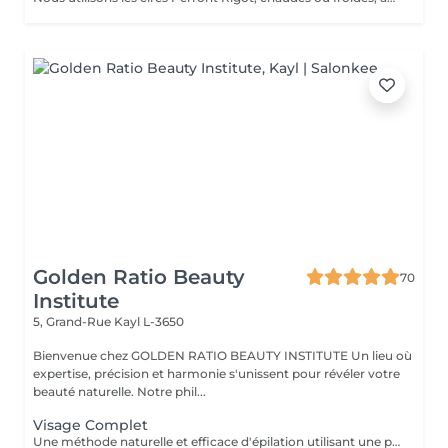
Golden Ratio Beauty
70
Institute
5, Grand-Rue
Kayl L-3650
Bienvenue chez GOLDEN RATIO BEAUTY INSTITUTE Un lieu où
expertise, précision et harmonie s'unissent pour révéler votre
beauté naturelle. Notre phil...
Visage Complet
Une méthode naturelle et efficace d'épilation utilisant une pâte à base de sucre, eau et citron, idéale pour tous types de peaux, même sensibles. Bénéfices : moins douloureuse, réduit les risques d'irritation et respecte la peau. Résultat : une peau douce et nette, avec une repousse plus lente. Une épilation douce, écologique et respectueuse de votre peau.