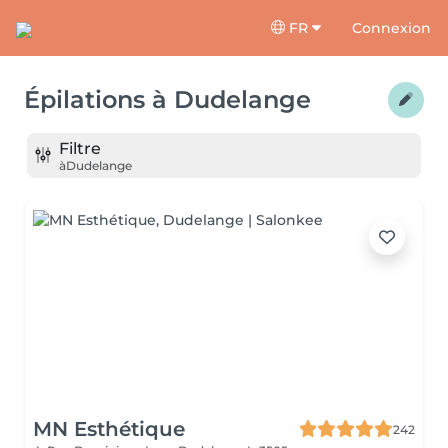
FR
Connexion
Épilations
à
Dudelange
Filtre
à
Dudelange
MN Esthétique
242