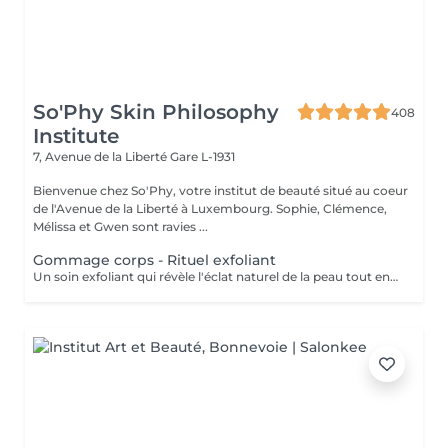
So'Phy Skin Philosophy
408
Institute
7, Avenue de la Liberté
Gare L-1931
Bienvenue chez So'Phy, votre institut de beauté situé au coeur
de l'Avenue de la Liberté à Luxembourg. Sophie, Clémence,
Mélissa et Gwen sont ravies ...
Gommage corps - Rituel exfoliant
Un soin exfoliant qui révèle l'éclat naturel de la peau tout en offrant un véritable moment de détente. Le gommage permet d'éliminer les cellules mortes, d'affiner le grain de peau et de laisser la peau plus douce et lumineuse. Selon vos préférences, vous pouvez choisir entre un gommage au savon noir, pour une exfoliation enveloppante et purifiante, ou un gommage à grains, pour une action plus tonique et efficace. La senteur sélectionnée accompagne l'ensemble du soin et prolonge l'expérience, avec la possibilité d'ajouter une huile de massage pour un moment encore plus enveloppant. La peau est douce, lisse et délicatement parfumée, le corps détendu et l'esprit apaisé. Un soin idéal pour préparer la peau, la sublimer ou simplement s'offrir un moment pour soi.