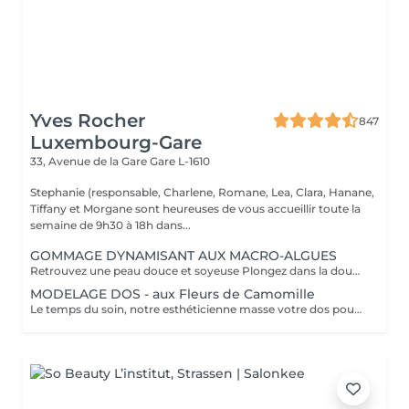
Yves Rocher
847
Luxembourg-Gare
33, Avenue de la Gare
Gare L-1610
Stephanie (responsable, Charlene, Romane, Lea, Clara, Hanane,
Tiffany et Morgane sont heureuses de vous accueillir toute la
semaine de 9h30 à 18h dans...
GOMMAGE DYNAMISANT AUX MACRO-ALGUES
Retrouvez une peau douce et soyeuse Plongez dans la douceur tropicale dIndonésie à travers les notes épicées des huiles essentielles de Girofle et de Muscade. Ce gommage aux effluves chauds et naturels vous transporte tout en exfoliant délicatement votre peau : elle est douce, lumineuse et satinée.
MODELAGE DOS - aux Fleurs de Camomille
Le temps du soin, notre esthéticienne masse votre dos pour un confort sans précédent.