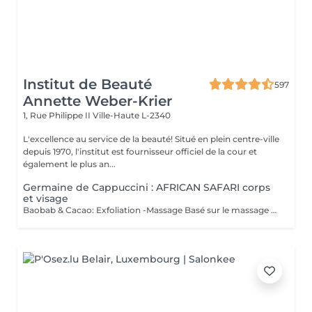
Institut de Beauté
597
Annette Weber-Krier
1, Rue Philippe II
Ville-Haute L-2340
L'excellence au service de la beauté! Situé en plein centre-ville
depuis 1970, l'institut est fournisseur officiel de la cour et
également le plus an...
Germaine de Cappuccini : AFRICAN SAFARI corps
et visage
Baobab & Cacao: Exfoliation -Massage Basé sur le massage Hilotra de Madagascar, il combine des techniques ancestrales africaines et asiatiques pour générer une sensation de connexion avec la nature et un équilibre corporel. AFRICAN BLISS : Massage SWEET Maternity: Basé sur la technique du drainage lymphatique, ce rituel combine des mouvements ascendants et des mouvements enveloppants qui favorisent une sensation de légèreté et de confort immédiate dans les jambes Light Legs : Basé sur la technique du drainage lymphatique, ce rituel combine des mouvements ascendants et des mouvements enveloppants qui favorisent une sensation de légèreté et de confort immédiate dans les jambes