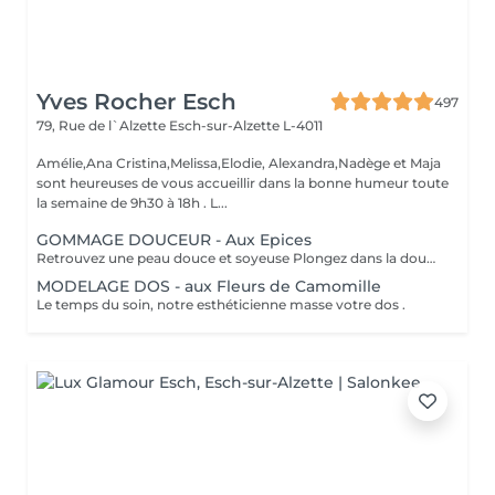
Yves Rocher Esch
497
79, Rue de l`Alzette
Esch-sur-Alzette L-4011
Amélie,Ana Cristina,Melissa,Elodie, Alexandra,Nadège et Maja
sont heureuses de vous accueillir dans la bonne humeur toute
la semaine de 9h30 à 18h . L...
GOMMAGE DOUCEUR - Aux Epices
Retrouvez une peau douce et soyeuse Plongez dans la douceur tropicale dIndonésie à travers les notes épicées des huiles essentielles de Girofle et de Muscade. Ce gommage aux effluves chauds et naturels vous transporte tout en exfoliant délicatement votre peau : elle est douce, lumineuse et satinée.
MODELAGE DOS - aux Fleurs de Camomille
Le temps du soin, notre esthéticienne masse votre dos .