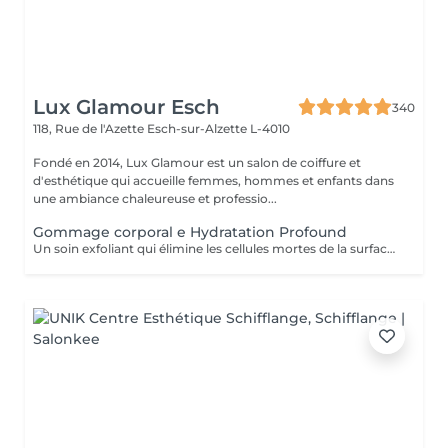
Lux Glamour Esch
340
118, Rue de l'Azette
Esch-sur-Alzette L-4010
Fondé en 2014, Lux Glamour est un salon de coiffure et
d'esthétique qui accueille femmes, hommes et enfants dans
une ambiance chaleureuse et professio...
Gommage corporal e Hydratation Profound
Un soin exfoliant qui élimine les cellules mortes de la surface de la peau, favorise le renouvellement cellulaire et prévient les poils incarnés. Ce rituel de beauté laisse la peau plus lisse, douce et visiblement plus saine. Idéal pour retrouver une peau éclatante et soyeuse.