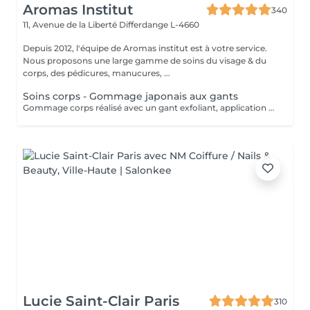
Aromas Institut
340
11, Avenue de la Liberté
Differdange L-4660
Depuis 2012, l'équipe de Aromas institut est à votre service.
Nous proposons une large gamme de soins du visage & du
corps, des pédicures, manucures, ...
Soins corps - Gommage japonais aux gants
Gommage corps réalisé avec un gant exfoliant, application d'une huile hydratante idéale pour une peau douce, lisse. Nous vous prions de bien vouloir respecter votre rendez-vous. En prenant rendez-vous, vous occupez une place, dont une autre personne aurait éventuellement besoin. Tout rendez-vous non annulé 24h en avance, est susceptible d'être facturé. (Si vous ne pouvez pas vous présenter à votre RDV, proposez-le éventuellement à un proche ou à un ami) Toute l'équipe de Aromas Institut vous remercie pour votre respect et votre compréhension.
Lucie Saint-Clair Paris
310