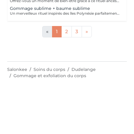
Offrez-vous un moment de bien-être grâce à ce rituel ancestral inspiré des recettes de beauté et soins de l'île de Java. Laissez-vous transporter par les délicates senteurs de ce soin énergisant à base d'épices et de sels de mer, et retrouvez une douce et satiné.
Gommage sublime + baume sublime
Un merveilleux rituel inspirés des îles Polynésie parfaitement adapté aux peaux même les plus sensibles. Cette préparation traditionnelle de Monoï, à base de fleurs de Tiaré macérées, de sucre, de poudre de noix de coco et de fruits de Noni, régénère la peau et éveille l'esprit.
«
1
2
3
»
Salonkee
Soins du corps
Dudelange
Gommage et exfoliation du corps