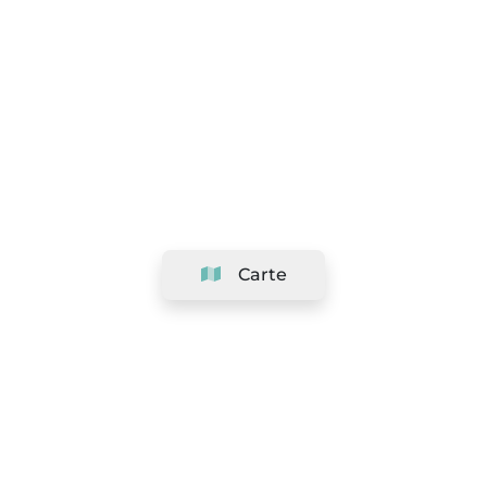
Carte
Société
Support
Équipe
&
Carrières