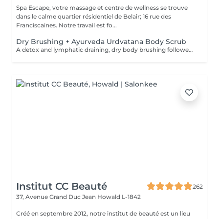
Spa Escape, votre massage et centre de wellness se trouve
dans le calme quartier résidentiel de Belair; 16 rue des
Franciscaines. Notre travail est fo...
Dry Brushing + Ayurveda Urdvatana Body Scrub
A detox and lymphatic draining, dry body brushing followed by an Ayurveda- Urdvatana Body scrub. This is concluded by a luke-warm shower followed by a full body application of a organic, detox body oil to continue the elimination of toxins from your body.
Institut CC Beauté
262
37, Avenue Grand Duc Jean
Howald L-1842
Créé en septembre 2012, notre institut de beauté est un lieu