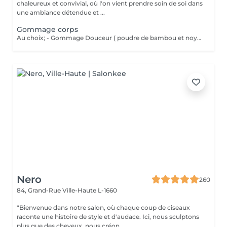
chaleureux et convivial, où l'on vient prendre soin de soi dans
une ambiance détendue et ...
Gommage corps
Au choix; - Gommage Douceur ( poudre de bambou et noyaux d'abricot ; grade 1 / doux ) - Gommage Gourmand ( nourrissant aux 2 sucres : grade 2 / médium ) - Gommage Marin (réminéralisant au sel marin et aux algues ; grade 3 / Fort )
Nero
260
84, Grand-Rue
Ville-Haute L-1660
"Bienvenue dans notre salon, où chaque coup de ciseaux
raconte une histoire de style et d'audace. Ici, nous sculptons
plus que des cheveux, nous créon...