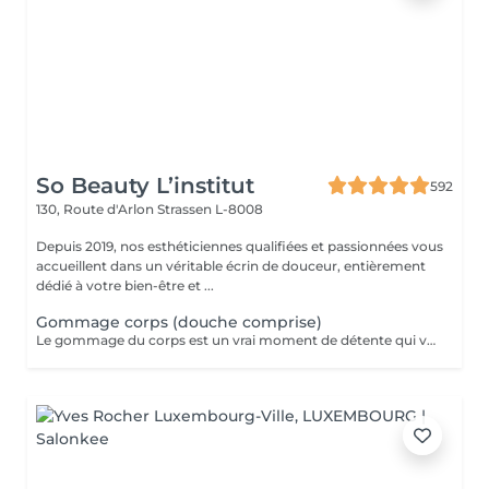
So Beauty L’institut
592
130, Route d'Arlon
Strassen L-8008
Depuis 2019, nos esthéticiennes qualifiées et passionnées vous
accueillent dans un véritable écrin de douceur, entièrement
dédié à votre bien-être et ...
Gommage corps (douche comprise)
Le gommage du corps est un vrai moment de détente qui va permettre à la peau de se débarrasser de ses inégalités et de retrouver une peau toute douce. Ce soin est parfait juste avant d'aller au soleil pour permettre à la peau de mieux bronzer.