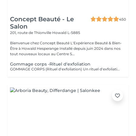
Concept Beauté - Le
450
Salon
201, route de Thionville
Howald L-5885
Bienvenue chez Concept Beauté L'Expérience Beauté & Bien-
Être à Howald Hesperange Installé depuis juin 2024 dans nos
tout nouveaux locaux au Centre S...
Gommage corps -Rituel d'exfoliation
GOMMAGE CORPS (Rituel d'exfoliation) Un rituel d'exfoliation délicat qui débarrasse la peau des impuretés et cellules mortes pour la laisser incroyablement douce et lumineuse. Nous utilisons le Body Strategist Scrub de Comfort Zone, un gommage aux particules naturelles qui stimule la microcirculation et révèle l'éclat de votre peau. Idéal avant un massage, un soin hydratant ou pour préparer la peau au bronzage.