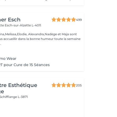
her Esch
499
ette
Esch-sur-Alzette L-4011
ina,Melissa,Elodie, Alexandra,Nadège et Maja sont
s accueillir dans la bonne humeur toute la semaine
.
rmo Wear
T pour Cure de 15 Séances
re Esthétique
205
ge
Schifflange L-3871