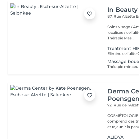
In Beauty
87, Rue Alzette
E
Soins visage / An
localisée / cellul
Thérapie Mas...
Treatment HI
Massage boue
Derma Ce
Poensge
72, Rue de l'Alze
COSMÉTOLOGIE ESTHÉTIQUE La 
comprend des tra
ALIDYA