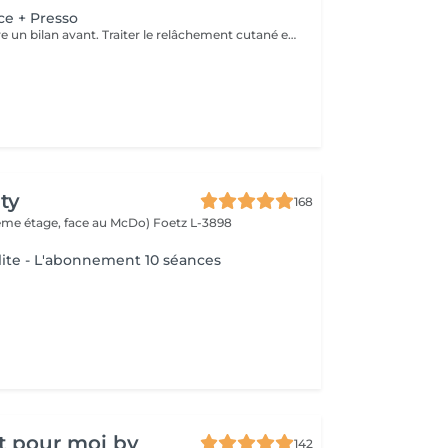
ce + Presso
Obligation de faire un bilan avant. Traiter le relâchement cutané et cellulite superficielle. Remarque : Le prix de la cure est par séance. Donc 100 / séance.
ty
168
(2ème étage, face au McDo)
Foetz L-3898
lite - L'abonnement 10 séances
t pour moi by
142