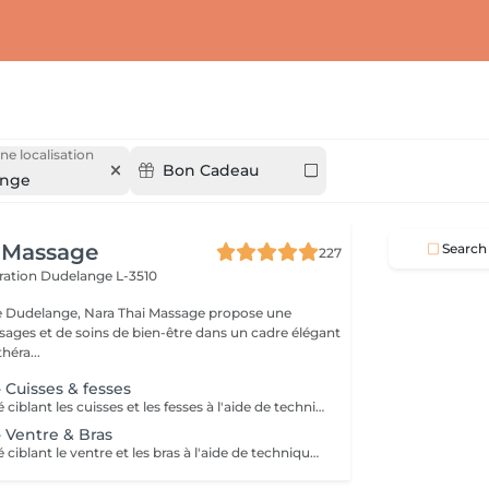
ne localisation
Bon Cadeau
ange
 Massage
Search
227
ération
Dudelange L-3510
de Dudelange, Nara Thai Massage propose une
sages et de soins de bien-être dans un cadre élégant
héra...
- Cuisses & fesses
Un soin spécialisé ciblant les cuisses et les fesses à l'aide de techniques de massage intensives destinées à stimuler la circulation et à agir sur les tissus sous-jacents. Ce traitement contribue à améliorer l'apparence de la peau, à soutenir la tonicité des tissus et à procurer une sensation de peau plus lisse et revitalisée.
 - Ventre & Bras
Un soin spécialisé ciblant le ventre et les bras à l'aide de techniques de massage ciblées destinées à stimuler la circulation et à soutenir l'apparence naturelle de la peau. Ce traitement intensif aide à améliorer la tonicité des tissus, affiner le grain de peau et laisser la peau plus souple, plus douce et agréablement rafraîchie.