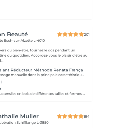
on Beauté
201
tte
Esch-sur-Alzette L-4010
ivers du bien-être, tournez le dos pendant un
. Accordez-vous le plaisir d'être au
...
lant Réducteur Méthode Renata França
Technique de massage manuelle dont la principale caractéristique est l'application de mouvements vigoureux, rapides et fermes sur tout le corps. Ce massage a des résultats surprenants car il a été conçu pour modeler les adipocytes, c'est-à-dire déplacer la graisse au bon endroit et ainsi donner plus de contour au corps. Le malaxage, le pincement et le glissement sont quelques-unes des manuvres qui promettent de donner de nouvelles formes au corps et garantir une silhouette plus sinueuse.
H
t
Réalisé à l'aide d'ustensiles en bois de différentes tailles et formes spécialement conçus pour s'adapter aux lignes du corps. - Une alternative à la chirurgie - Accélère le métabolisme - Active le système lymphatique - Raffermit et tonifie la peau - Redessine le corps et les volumes - Post opératoire...
athalie Muller
184
Libération
Schifflange L-3850