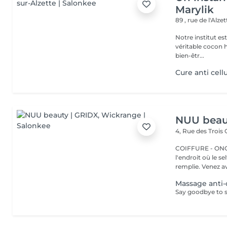
Marylik
89 , rue de l'Alze
Notre institut e
véritable cocon ho
bien-êtr...
Cure anti cellu
NUU beau
4, Rue des Trois
COIFFURE - ONGLERI
l'endroit où le s
remplie. Venez av
Massage anti-c