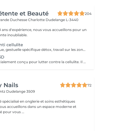
Détente et Beauté
204
rande Duchesse Charlotte
Dudelange L-3440
18 ans d'expérience, nous vous accueillons pour un
te inoubliable.
ti cellulite
Gommage tonique, gestuelle spécifique détox, travail sur les zones réflexes, enveloppement désincrustant
 3D
Soin intensif spécialement conçu pour lutter contre la cellulite. Il associe des techniques manuelles puissantes, dont l'utilisation des ventouses, et des actifs ciblés pour décongestionner les tissus, activer la microcirculation et lisser visiblement la peau.
 Nails
72
entz
Dudelange 3509
é spécialisé en onglerie et soins esthétiques
 pour vous ...