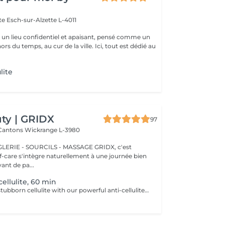
tte
Esch-sur-Alzette L-4011
st un lieu confidentiel et apaisant, pensé comme un
rs du temps, au cur de la ville. Ici, tout est dédié au
lite
ty | GRIDX
97
 Cantons
Wickrange L-3980
E - SOURCILS - MASSAGE GRIDX, c'est
elf-care s'intègre naturellement à une journée bien
ant de pa...
ellulite, 60 min
Say goodbye to stubborn cellulite with our powerful anti-cellulite massage! This intensive treatment uses firm, targeted techniques to stimulate circulation, break down fat deposits, and smooth the skin's texture. By enhancing lymphatic flow and increasing metabolism, it visibly reduces the appearance of dimples and improves overall skin tone. Ideal as part of a body contouring plan. Age restrictions: recommended to do from 16 years. Post procedure recommendations: do not do sport and any sharp movements for 2-3 hours after the procedure. Frequency: 2-3 times per week, 10 times in total. Repeat once in 3-6 months.