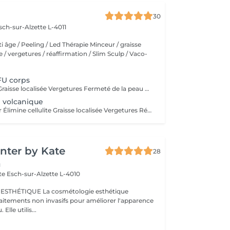
30
sch-sur-Alzette L-4011
ti âge / Peeling / Led Thérapie Minceur / graisse
ite / vergetures / réaffirmation / Slim Sculp / Vaco-
FU corps
Elimine cellulite Graisse localisée Vergetures Fermeté de la peau Contre-indication Grossesse Diabète Épilepsie
 volcanique
Thérapie minceur Élimine cellulite Graisse localisée Vergetures Rétention d'eau
nter by Kate
28
n
tte
Esch-sur-Alzette L-4010
cosmétologie esthétique
itements non invasifs pour améliorer l'apparence
et rajeunir la peau. Elle utilis...