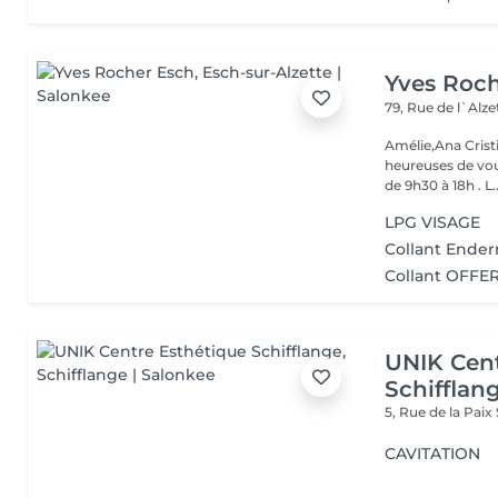
Yves Roc
79, Rue de l`Alz
Amélie,Ana Crist
heureuses de vou
de 9h30 à 18h . L..
LPG VISAGE
Collant Ende
Collant OFFER
UNIK Cent
Schifflan
5, Rue de la Paix
CAVITATION