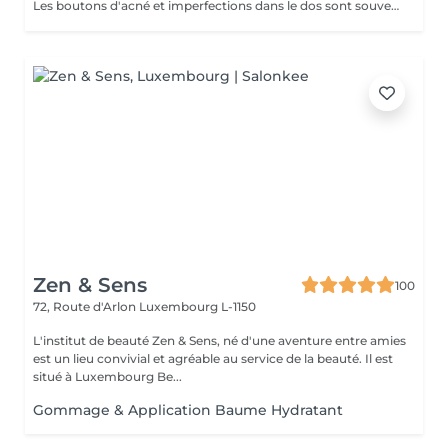
Les boutons d'acné et imperfections dans le dos sont souvent présents chez les adolescents, jeunes adultes ou encore chez les personnes présentant des problèmes hormonaux. Leur apparition s'explique par le même phénomène que les imperfections du visage : une accumulation de sébum, peaux mortes, et une inflammation. HydraFacial est le seul traitement utilisant une technologie brevetée pour nettoyer, éliminer et hydrater. Les super sérums HydraFacial contiennent des ingrédients nutritifs pour une peau plus belle immédiatement. Le résultat : un nettoyage profond de la peau, une réhydratation, et une diminution des imperfections. Ce soin est composé d'un nettoyage, d'une exfoliation douce, d'une extraction et d'antioxydants.
Zen & Sens
100
72, Route d'Arlon
Luxembourg L-1150
L'institut de beauté Zen & Sens, né d'une aventure entre amies
est un lieu convivial et agréable au service de la beauté. Il est
situé à Luxembourg Be...
Gommage & Application Baume Hydratant