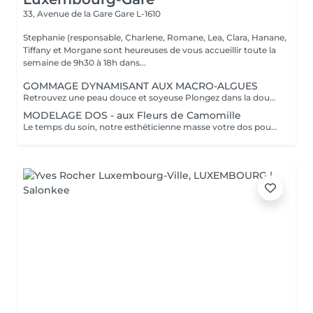
33, Avenue de la Gare
Gare L-1610
Stephanie (responsable, Charlene, Romane, Lea, Clara, Hanane,
Tiffany et Morgane sont heureuses de vous accueillir toute la
semaine de 9h30 à 18h dans...
GOMMAGE DYNAMISANT AUX MACRO-ALGUES
Retrouvez une peau douce et soyeuse Plongez dans la douceur tropicale dIndonésie à travers les notes épicées des huiles essentielles de Girofle et de Muscade. Ce gommage aux effluves chauds et naturels vous transporte tout en exfoliant délicatement votre peau : elle est douce, lumineuse et satinée.
MODELAGE DOS - aux Fleurs de Camomille
Le temps du soin, notre esthéticienne masse votre dos pour un confort sans précédent.