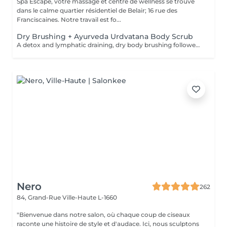
Spa Escape, votre massage et centre de wellness se trouve
dans le calme quartier résidentiel de Belair; 16 rue des
Franciscaines. Notre travail est fo...
Dry Brushing + Ayurveda Urdvatana Body Scrub
A detox and lymphatic draining, dry body brushing followed by an Ayurveda- Urdvatana Body scrub. This is concluded by a luke-warm shower followed by a full body application of a organic, detox body oil to continue the elimination of toxins from your body.
Nero
262
84, Grand-Rue
Ville-Haute L-1660
"Bienvenue dans notre salon, où chaque coup de ciseaux
raconte une histoire de style et d'audace. Ici, nous sculptons