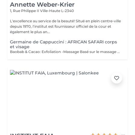
Annette Weber-Krier
1, Rue Philippe II
Ville-Haute L-2340
L'excellence au service de la beauté! Situé en plein centre-ville
depuis 1970, l'institut est fournisseur officiel de la cour et
également le plus an...
Germaine de Cappuccini : AFRICAN SAFARI corps
et visage
Baobab & Cacao: Exfoliation -Massage Basé sur le massage Hilotra de Madagascar, il combine des techniques ancestrales africaines et asiatiques pour générer une sensation de connexion avec la nature et un équilibre corporel. AFRICAN BLISS : Massage SWEET Maternity: Basé sur la technique du drainage lymphatique, ce rituel combine des mouvements ascendants et des mouvements enveloppants qui favorisent une sensation de légèreté et de confort immédiate dans les jambes Light Legs : Basé sur la technique du drainage lymphatique, ce rituel combine des mouvements ascendants et des mouvements enveloppants qui favorisent une sensation de légèreté et de confort immédiate dans les jambes