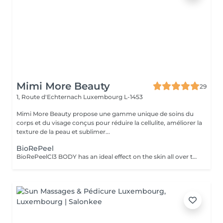
Mimi More Beauty
29
1, Route d'Echternach
Luxembourg L-1453
Mimi More Beauty propose une gamme unique de soins du
corps et du visage conçus pour réduire la cellulite, améliorer la
texture de la peau et sublimer...
BioRePeel
BioRePeelCl3 BODY has an ideal effect on the skin all over the body, removing fine wrinkles, dead skin cells, acne and superficial scars. The peeling is only applied externally and does not require an injection. The BioRePeelCl3 BODY is packed with all the nutrients and care substances needed for extensive treatment of the skin on various parts of the body. Whether back, legs, buttocks, knees, elbows or feet, all parts of the body receive extensive regeneration and revitalization with this effective peeling product. After just 4 to 6 sessions, BioRePeel BODY improves the skin, leaving it nourished and youthful, so that it can shine with a new freshness. Why BioRePeelCl3 BODY is the perfect exfoliator BioRePeelCl3 BODY is a revitalizing peeling with a bio-stimulating effect that improves the appearance of the skin in several ways. This product from the manufacturer CMED Aesthetics combats acne as well as annoying blackheads and superficial scars, resulting in a well-groomed and sustainably healthy appearance of the skin. BioRePeel also protects the skin on various parts of the body from harmful environmental influences such as UV rays or the effects of skin ageing. In addition, this peeling has a moisturizing function, which makes the skin feel relaxed and gives it a lasting beautiful appearance. BioRePeelCl3 Body is the perfect product for extensive regeneration and revitalization of the skin. This is achieved with the help of various acids and other effective ingredients, such as trichloroacetic acid, tartaric acid or proline. By choosing this product, after just a few topical applications, you will achieve long-lasting revitalized and clarified skin that is not only free of any dryness, fine lines and other imperfections, but also feels fresh and youthful. The price of the session depends on treatment area and amount of peeling required and will be between EUR 110 - EUR 220 (excluding full body). Indicative amount of peeling: 6 ml for the back, 3 ml for the shoulders, 4 ml for the buttocks, 5 ml for the legs, 2 ml for the knees, 1 ml for the elbows, 2 ml for the hands and 3 ml for the feet.