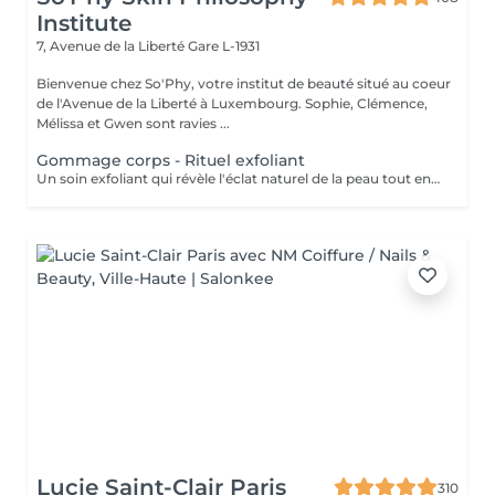
Institute
7, Avenue de la Liberté
Gare L-1931
Bienvenue chez So'Phy, votre institut de beauté situé au coeur
de l'Avenue de la Liberté à Luxembourg. Sophie, Clémence,
Mélissa et Gwen sont ravies ...
Gommage corps - Rituel exfoliant
Un soin exfoliant qui révèle l'éclat naturel de la peau tout en offrant un véritable moment de détente. Le gommage permet d'éliminer les cellules mortes, d'affiner le grain de peau et de laisser la peau plus douce et lumineuse. Selon vos préférences, vous pouvez choisir entre un gommage au savon noir, pour une exfoliation enveloppante et purifiante, ou un gommage à grains, pour une action plus tonique et efficace. La senteur sélectionnée accompagne l'ensemble du soin et prolonge l'expérience, avec la possibilité d'ajouter une huile de massage pour un moment encore plus enveloppant. La peau est douce, lisse et délicatement parfumée, le corps détendu et l'esprit apaisé. Un soin idéal pour préparer la peau, la sublimer ou simplement s'offrir un moment pour soi.
Lucie Saint-Clair Paris
310