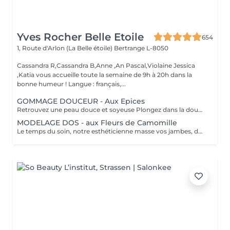
Yves Rocher Belle Etoile
654
1, Route d'Arlon (La Belle étoile)
Bertrange L-8050
Cassandra R,Cassandra B,Anne ,An Pascal,Violaine Jessica
,Katia vous accueille toute la semaine de 9h à 20h dans la
bonne humeur ! Langue : français,...
GOMMAGE DOUCEUR - Aux Epices
Retrouvez une peau douce et soyeuse Plongez dans la douceur tropicale dIndonésie à travers les notes épicées des huiles essentielles de Girofle et de Muscade. Ce gommage aux effluves chauds et naturels vous transporte tout en exfoliant délicatement votre peau : elle est douce, lumineuse et satinée.
MODELAGE DOS - aux Fleurs de Camomille
Le temps du soin, notre esthéticienne masse vos jambes, des orteils à la taille dans un mouvement tonique qui active la microcirculation et leurs procure un confort sans précédent. Bénéfices : Vos jambes retrouvent fraicheur et légèreté.