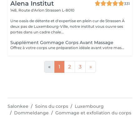
Alena Institut
331
148, Route d'Arlon
Strassen L-8010
Une oasis de détente et d'expertise en plein cur de Strassen À
deux pas de Luxembourg-Ville, notre institut vous ouvre ses
portes dans un cadre chale...
Supplément Gommage Corps Avant Massage
Offrez à votre corps une préparation idéale avant votre massage grâce à notre gommage corps exfoliant. Ce soin permet d'éliminer en douceur les cellules mortes, d'affiner le grain de peau et de stimuler la circulation, afin de maximiser les bienfaits du massage. La peau est plus lisse, plus douce et absorbe mieux les huiles et actifs utilisés pendant le massage.
«
1
2
3
»
Salonkee
Soins du corps
Luxembourg
Dommeldange
Gommage et exfoliation du corps