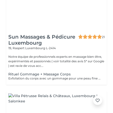
Sun Massages & Pédicure
21
Luxembourg
19, Raspert
Luxembourg L-2414
Notre équipe de professionnels experts en massage bien-être,
expérimentés et passionnés ( voir totalité des avis 5* sur Google
) est ravie de vous acc...
Rituel Gommage + Massage Corps
Exfoliation du corps avec un gommage pour une peau fine et éclatante. Le gommage élimine les cellules mortes et les rugosités. Pour un bronzage uniforme et durable, ce soin est recommandé avant et après les expositions au soleil mais aussi en toutes saisons, pour une peau douce et souple toute l'année. Ce rituel comprend un gommage de 30 min + douche, suivi d'un massage bien-être corps d'1h ou 1h30, pour vous procurer une détente totale et de par son action hydratante laissera à votre peau un toucher satiné et velouté.