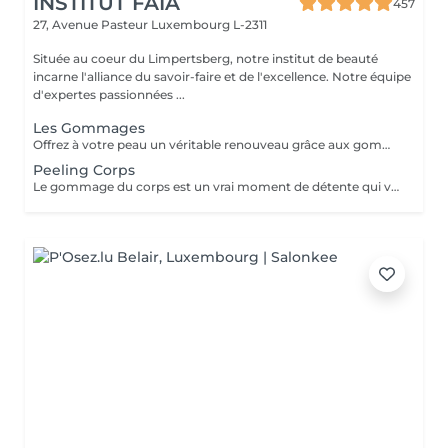
INSTITUT FAIA
457
27, Avenue Pasteur
Luxembourg L-2311
Située au coeur du Limpertsberg, notre institut de beauté
incarne l'alliance du savoir-faire et de l'excellence. Notre équipe
d'expertes passionnées ...
Les Gommages
Offrez à votre peau un véritable renouveau grâce aux gommages corps Gemology. Enrichis en extraits minéraux précieux et en ingrédients naturels, ils exfolient en douceur, éliminent les cellules mortes et révèlent l'éclat de la peau. Leur texture sensorielle et leurs parfums délicats transforment l'exfoliation en un rituel de bien-être luxueux. Résultat : une peau lisse, douce, parfaitement préparée à recevoir les soins suivants.
Peeling Corps
Le gommage du corps est un vrai moment de détente qui va permettre à la peau de se débarrasser de ses inégalités et de retrouver une peau toute douce. Ce soin est parfait juste avant d'aller au soleil pour permettre à la peau de mieux bronzer.