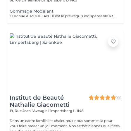
61, rue Ermesinde
Limpertsberg L-1469
Gommage Modelant
GOMMAGE MODELANT Il est le pré-requis indispensable à tout soin de la peau en associant exfoliation et massage pour une peau infiniment douce et lisse. Ce soin sur-mesure du corps apporte une action très complète mêlant relaxation et soin de la peau. Ses bienfaits : amélioration du taux d'hydratation de la peau lissage et douceur de la surface cutanée assouplissement de la peau amélioration de l'éclat de la peau.
Institut de Beauté
155
Nathalie Giacometti
19, Rue Jean l'Aveugle
Limpertsberg L-1148
Dans un cadre familial et chaleureux nous sommes là pour
vous faire passer un joli moment. Nos esthéticiennes qualifiées,