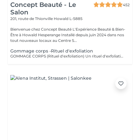
Concept Beauté - Le
452
Salon
201, route de Thionville
Howald L-5885
Bienvenue chez Concept Beauté L'Expérience Beauté & Bien-
Être à Howald Hesperange Installé depuis juin 2024 dans nos
tout nouveaux locaux au Centre S...
Gommage corps -Rituel d'exfoliation
GOMMAGE CORPS (Rituel d'exfoliation) Un rituel d'exfoliation délicat qui débarrasse la peau des impuretés et cellules mortes pour la laisser incroyablement douce et lumineuse. Nous utilisons le Body Strategist Scrub de Comfort Zone, un gommage aux particules naturelles qui stimule la microcirculation et révèle l'éclat de votre peau. Idéal avant un massage, un soin hydratant ou pour préparer la peau au bronzage.