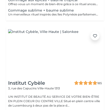
Gommage aux épices + baume tropical
Offrez-vous un moment de bien-être grâce à ce rituel ancestral inspiré des recettes de beauté et soins de l'île de Java. Laissez-vous transporter par les délicates senteurs de ce soin énergisant à base d'épices et de sels de mer, et retrouvez une douce et satiné.
Gommage sublime + baume sublime
Un merveilleux rituel inspirés des îles Polynésie parfaitement adapté aux peaux même les plus sensibles. Cette préparation traditionnelle de Monoï, à base de fleurs de Tiaré macérées, de sucre, de poudre de noix de coco et de fruits de Noni, régénère la peau et éveille l'esprit.
Institut Cybèle
185
3, rue des Capucins
Ville-Haute 1313
UN INSTITUT DE BEAUTÉ AU SERVICE DE VOTRE BIEN-ÊTRE
EN PLEIN COEUR DU CENTRE VILLE Situé en plein centre ville
de Luxembourg à deux pas de la place d...