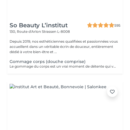
So Beauty L’institut
595
130, Route d'Arlon
Strassen L-8008
Depuis 2019, nos esthéticiennes qualifiées et passionnées vous
accueillent dans un véritable écrin de douceur, entièrement
dédié à votre bien-être et ...
Gommage corps (douche comprise)
Le gommage du corps est un vrai moment de détente qui va permettre à la peau de se débarrasser de ses inégalités et de retrouver une peau toute douce. Ce soin est parfait juste avant d'aller au soleil pour permettre à la peau de mieux bronzer.