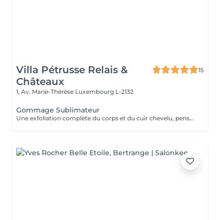
Villa Pétrusse Relais &
15
Châteaux
1, Av. Marie-Thérèse
Luxembourg L-2132
Gommage Sublimateur
Une exfoliation complète du corps et du cuir chevelu, pensée comme un nouveau départ pour la peau. Les grains fins éliminent les cellules mortes, affinent le grain de peau et préparent le corps à mieux recevoir les soins qui suivront. Une peau neuve, douce et lumineuse, du cuir chevelu jusqu'au bout des pieds.