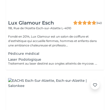
Lux Glamour Esch
340
118, Rue de l'Azette
Esch-sur-Alzette L-4010
Fondé en 2014, Lux Glamour est un salon de coiffure et
d'esthétique qui accueille femmes, hommes et enfants dans
une ambiance chaleureuse et professio...
Pédicure médical
Laser Podologique
Traitement au laser destiné aux ongles atteints de mycose. Le laser agit directement sur la zone concernée et complète les soins podologiques afin d'améliorer l'aspect et la santé de l'ongle. Procédure rapide, sûre et non invasive. Le nombre de séances nécessaires peut varier selon l'état de l'ongle et l'évolution du traitement.