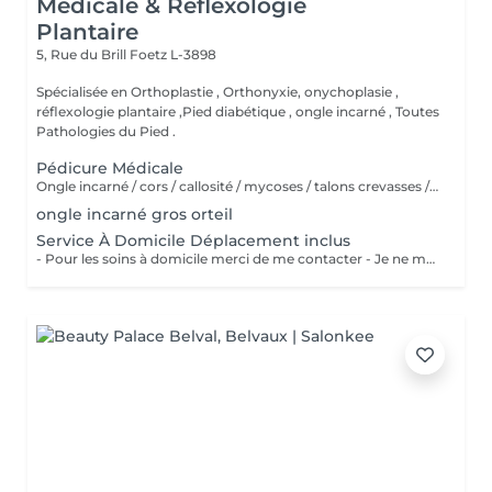
Médicale & Réflexologie
Plantaire
5, Rue du Brill
Foetz L-3898
Spécialisée en Orthoplastie , Orthonyxie, onychoplasie ,
réflexologie plantaire ,Pied diabétique , ongle incarné , Toutes
Pathologies du Pied .
Pédicure Médicale
Ongle incarné / cors / callosité / mycoses / talons crevasses / coupe les ongles /soin pied d'athlète sportif / durillons / pensmemt / pieds diabétiques / onychoplastie construire ongles
ongle incarné gros orteil
Service À Domicile Déplacement inclus
- Pour les soins à domicile merci de me contacter - Je ne me déplace pas à plus de 20 KM