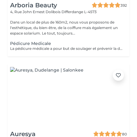
Arboria Beauty
392
4, Rue John Ernest Dolibois
Differdange L-4573
Dans un local de plus de 160m2, nous vous proposons de
l'esthétique, du bien-être, de la coiffure mais également un
espace solarium. Le tout, toujours...
Pédicure Medicale
La pédicure médicale a pour but de soulager et prévenir la douleur, mais également les effets secondaires des pathologies. Cors, durillons, crevasses ou il-de-perdrix sont ainsi traités par une pédicure médicale. Une séance de pédicure médicale en institut se déroule comme suit : Le pied sera désinfecté à l'alcool, puis examiné afin de déterminer quels sont les problèmes à traiter ; Si c'est nécessaire, de gros cotons imbibés d'une solution antiseptique et détergente (H.A.C.) sont passés sur l'épiderme ; Les ongles sont d'office coupés, limés et dégagés sur les côtés; L'ablation de cors ou durillons se fait en douceur, à l'aide d'un bistouri ; Un ponçage des talons adoucit la peau ; Une désinfection de l'ensemble du pied se fait. Le pied est séché puis massé avec une crème naturelle spécifique pour les pieds ;
Auresya
80