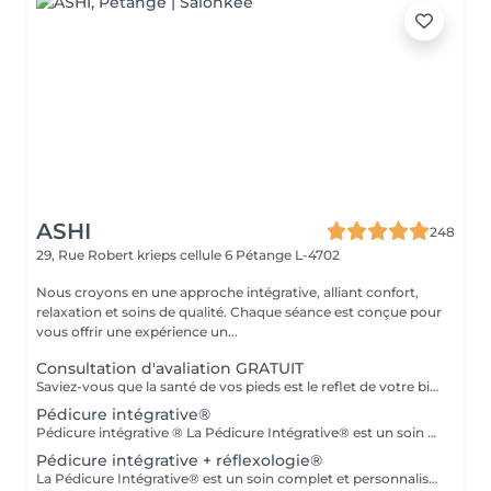
ASHI
248
29, Rue Robert krieps cellule 6
Pétange L-4702
Nous croyons en une approche intégrative, alliant confort,
relaxation et soins de qualité. Chaque séance est conçue pour
vous offrir une expérience un...
Consultation d'avaliation GRATUIT
Saviez-vous que la santé de vos pieds est le reflet de votre bien-être général ? En associant la pédicurie spécialisée à la réflexologie plantaire et aux thérapies intégratives, je vous propose un accompagnement sur mesure. Au-delà du soin technique des affections du pied, je vous aide à relâcher le stress et à retrouver une harmonie profonde entre le corps et l'esprit. Offrez à vos pieds l'attention qu'ils méritent.
Pédicure intégrative®
Pédicure intégrative ® La Pédicure Intégrative® est un soin complet et personnalisé qui combine santé des pieds et bien-être. Prendre soin de vos pieds, c'est aussi prendre soin de votre santé globale. Ce que nous offrons : - Diagnostic : Analyse approfondie de l'état de vos pieds pour un soin parfaitement adapté à vos besoins. - Soin de Haute Qualité : Traitement des ongles et de la peau avec des produits de qualité supérieure pour garantir hygiène et confort.
Pédicure intégrative + réflexologie®
La Pédicure Intégrative® est un soin complet et personnalisé qui combine santé des pieds et bien-être. Prendre soin de vos pieds, c'est aussi prendre soin de votre santé globale. Ce que nous offrons : - Diagnostic : Analyse approfondie de l'état de vos pieds pour un soin parfaitement adapté à vos besoins. - Soin de Haute Qualité : Traitement des ongles et de la peau avec des produits de qualité supérieure pour garantir hygiène et confort. - Réflexologie : Stimulation de points réflexes sur les pieds pour promouvoir équilibre et bien-être, soulageant les tensions et améliorant la circulation. - Orientation Physique et Émotionnelle : Conseils personnalisés pour optimiser votre bien-être global, tenant compte de vos besoins physiques et émotionnels. Pourquoi choisir la Pédicure Intégrative® ? Ce service vous permet de bénéficier d'une approche holistique qui allie soins esthétiques et thérapeutiques, vous aidant à vous sentir revitalisé et équilibré. Réservez dès maintenant votre séance !