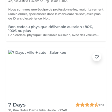
42, rue Astrid
Luxembourg Belair L-1143
Nous sommes une équipe de professionnelles, majoritairement
ukrainiennes, spécialisées dans la manucure "russe", avec plus
de 10 ans d'expérience. No...
Bon cadeau physique délivrable au salon : 80€,
100€ ou plus
Bon cadeau physique : délivrable au salon, avec des valeurs possibles de 80€, 100€ ou plus de 100€. Bon cadeau électronique : délivrable par email, avec une valeur à choisir librement, à acheter directement sur ce site internet. Nos bons cadeaux sont valables sur tous nos services et peuvent être utilisés en plusieurs fois.
7 Days
170
18, Rue Notre Dame
Ville-Haute L-2240