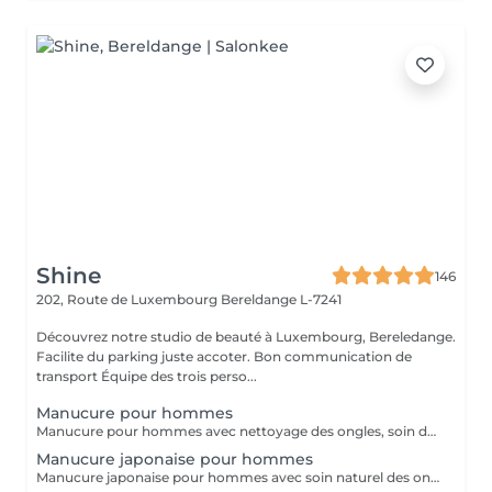
Shine
146
202, Route de Luxembourg
Bereldange L-7241
Découvrez notre studio de beauté à Luxembourg, Bereledange.
Facilite du parking juste accoter. Bon communication de
transport Équipe des trois perso...
Manucure pour hommes
Manucure pour hommes avec nettoyage des ongles, soin des cuticules, mise en forme et hydratation des mains. Idéal pour des mains propres, soignées et naturelles.
Manucure japonaise pour hommes
Manucure japonaise pour hommes avec soin naturel des ongles, polissage avec pâte minérale et poudre nutritive. Renforce les ongles, donne une brillance naturelle et un aspect soigné sans vernis.