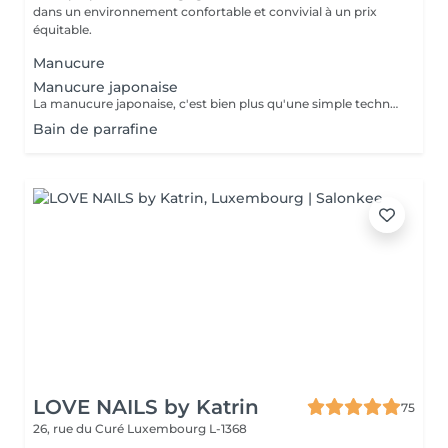
dans un environnement confortable et convivial à un prix
équitable.
Manucure
Manucure japonaise
La manucure japonaise, c'est bien plus qu'une simple technique de soin des ongles. Le but, c'est vraiment de redonner de l'éclat et de la vitalité aux ongles. Des ingrédients naturels sont utilisés pour chouchouter les ongles et mettre en valeur leur beauté innée : - on nourrit et on renforce les ongles avec des produits comme la cire d'abeille, le lait de riz et le soja. - on utilise des outils spécifiques et des techniques toutes douces, comme un polissage délicat et l'application de pâtes riches en nutriments.
Bain de parrafine
LOVE NAILS by Katrin
75
26, rue du Curé
Luxembourg L-1368