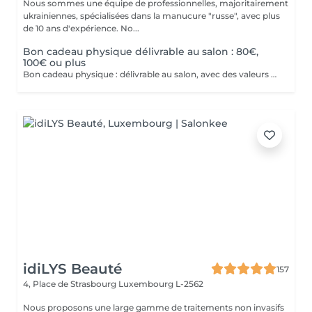
Nous sommes une équipe de professionnelles, majoritairement
ukrainiennes, spécialisées dans la manucure "russe", avec plus
de 10 ans d'expérience. No...
Bon cadeau physique délivrable au salon : 80€,
100€ ou plus
Bon cadeau physique : délivrable au salon, avec des valeurs possibles de 80€, 100€ ou plus de 100€. Bon cadeau électronique : délivrable par email, avec une valeur à choisir librement, à acheter directement sur ce site internet. Nos bons cadeaux sont valables sur tous nos services et peuvent être utilisés en plusieurs fois.
idiLYS Beauté
157
4, Place de Strasbourg
Luxembourg L-2562
Nous proposons une large gamme de traitements non invasifs