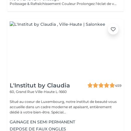
Polissage & Rafraîchissement Couleur Prolongez l'éclat de votre pose en toute simplicité. Après une pose complète ou un remplissage, profitez de ce service rapide qui permet de rafraîchir vos ongles sans recommencer une prestation complète. Nous préparons délicatement la surface existante, lissons la repousse et appliquons la couleur de votre choix pour un effet propre et soigné. Idéal entre deux remplissages, ce rendez-vous express vous offre des ongles impeccables et la liberté de changer de teinte selon vos envies.
L'Institut by Claudia
459
60, Grand Rue
Ville-Haute L-1660
Situé au coeur de Luxembourg, notre institut de beauté vous
accueille dans un cadre moderne et apaisant, entièrement
dédié à votre bien-être. Spécial...
GAINAGE EN SEMI PERMANENT
DEPOSE DE FAUX ONGLES