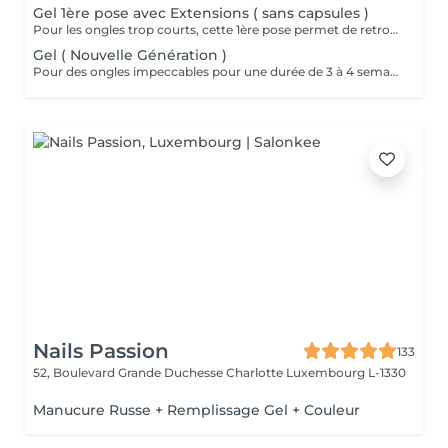
Gel 1ère pose avec Extensions ( sans capsules )
Pour les ongles trop courts, cette 1ère pose permet de retrouver une longueur normale et naturelle. Extension des ongles avec un gel à base de fibres de soie et d'un papier forme. Nous n'utilisons ni colle ni capsules en plastiques.
Gel ( Nouvelle Génération )
Pour des ongles impeccables pour une durée de 3 à 4 semaines, optez pour le gel. Nous respectons la santé de l'ongle naturel et nous veillons à faire très attention lors de la préparation et surtout du retrait du gel lors des remplissages. Nous utilisons des gels nouvelle génération auto égalisants. Lysiane, véritable professionnelle de l'onglerie, vous réconciliera avec les idées préconcues sur cette méthode. Le polissage se fait entre 10 et 15 jours max après le dernier remplissage pour une retouche avant le prochain. En aucun cas nous ne pouvons faire 2 polissage de suite. Et si nous trouvons que les ongles ont trop repoussés, nous ferons un remplissage afin de ne pas fragiliser vos ongles. Le polissage est un dépannage entre 2 rdv remplissages à faire exceptionnellement. Nous recommandons toujours le remplissage toutes les 3 semaines.
Nails Passion
133
52, Boulevard Grande Duchesse Charlotte
Luxembourg L-1330
Manucure Russe + Remplissage Gel + Couleur