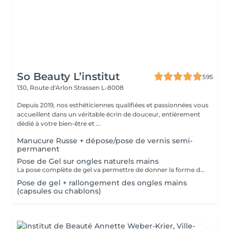
So Beauty L’institut
595
130, Route d'Arlon
Strassen L-8008
Depuis 2019, nos esthéticiennes qualifiées et passionnées vous
accueillent dans un véritable écrin de douceur, entièrement
dédié à votre bien-être et ...
Manucure Russe + dépose/pose de vernis semi-
permanent
Pose de Gel sur ongles naturels mains
La pose complète de gel va permettre de donner la forme désirée en rallongeant (ou pas) les ongles (préalablement préparés) soit par la technique du chablon (rallongement au gel) soit par les capsules. Ensuite vient la pose du gel qui sera façonné et enfin la pose de la couleur ou de la French.
Pose de gel + rallongement des ongles mains
(capsules ou chablons)