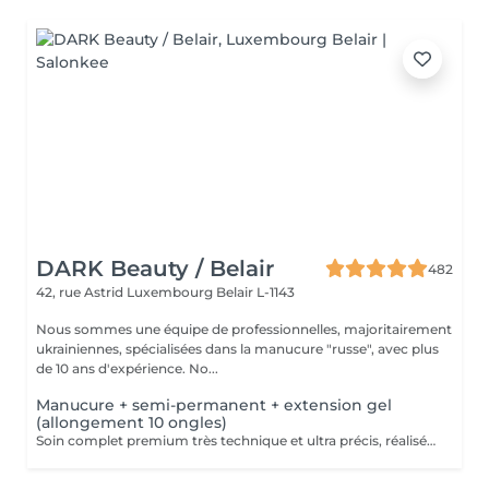
DARK Beauty / Belair
482
42, rue Astrid
Luxembourg Belair L-1143
Nous sommes une équipe de professionnelles, majoritairement
ukrainiennes, spécialisées dans la manucure "russe", avec plus
de 10 ans d'expérience. No...
Manucure + semi-permanent + extension gel
(allongement 10 ongles)
Soin complet premium très technique et ultra précis, réalisé principalement à la ponceuse afin d'obtenir un contour d'ongle parfaitement net et une application du vernis au plus près, voire légèrement sous la cuticule. Cette technique permet de retarder visuellement la repousse d'environ 10 jours. Résultat visuel : -Ongles extrêmement soignés, contours nets, forme impeccable -Effet Instagram / photo studio : propre, précis, sans petites peaux apparentes Pendant ce service, nous augmenterons également la longueur de vos ongles en utilisant du gel spécialisé, garantissant un résultat naturel et magnifique. Cette 'EXTENSION' ne nécessite qu'une seule intervention, après quoi les rendez-vous ultérieurs seront désignés comme 'Manucure + vernis semi-permanent + renforcement gel (ongles longs ou cassants)'. -Tenue moyenne : Jusqu'à 4 semaines !!!! Contenu de la prestation : -Dépose de l'ancien vernis semi-permanent et/ou gel (si besoin, déjà inclus dans ce prix/service) -Préparation très minutieuse de la plaque de l'ongle -Elimination des peaux mortes -Façonner et limer les ongles -Traitement délicat des cuticules -Extension et renforcement des ongles en gel -Correction de la forme de l'ongle -Application du vernis semi-permanent -Application d'huile pour cuticules et de crème pour les main Optionnel : -EXTENSION longueur supérieure au 4ème marquage -> +20€ (réservez svp "AVEC décoration complexe" dans ce cas) -Prix par ongle pour décoration jusqu'à 5 ongles (réservez svp "AVEC décoration simple" dans ce cas) +3€ par ongle -Prix pour décoration simple (French, Chrome, Baby Boomer, Cat Eyes, Stickers, Foil) 6-10 ongles -> +20€ -Prix pour décoration complexe (3D, Dessins à la mains, Stamping, French avec Chrome, Baby Boomer avec Chrome, French avec Cat Eyes) 6-10 ongles -> +30€