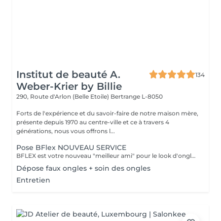
Institut de beauté A.
134
Weber-Krier by Billie
290, Route d'Arlon (Belle Etoile)
Bertrange L-8050
Forts de l'expérience et du savoir-faire de notre maison mère,
présente depuis 1970 au centre-ville et ce à travers 4
générations, nous vous offrons l...
Pose BFlex NOUVEAU SERVICE
BFLEX est votre nouveau "meilleur ami" pour le look d'ongles courts et naturels que tous les clients recherchent ! Il s'agit d'une Babymanucure avec la pose d'un gel intelligent 4-en-1 avec lequel vous avez : Base-Construction-Teinte-Finition ! I C'est une prestation inédite et tendance !
Dépose faux ongles + soin des ongles
Entretien