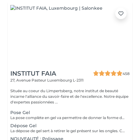
INSTITUT FAIA
458
27, Avenue Pasteur
Luxembourg L-2311
Située au coeur du Limpertsberg, notre institut de beauté
incarne l'alliance du savoir-faire et de l'excellence. Notre équipe
d'expertes passionnées ...
Pose Gel
La pose complète en gel va permettre de donner la forme désirée en rallongeant (ou pas) les ongles (préalablement préparés) soit par la technique du chablon (rallongement au gel) soit par les capsules. Ensuite vient la pose du gel qui sera façonné et enfin la pose de la couleur ou de la French.
Dépose Gel
La dépose de gel sert à retirer le gel présent sur les ongles. Cette prestation comprend uniquement le ponçage du gel et le raccourcissement des ongles.
NOUVEAUTÉ : Polissage