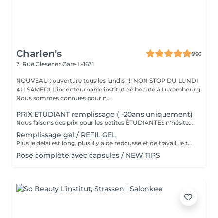
Charlen's
993
2, Rue Glesener
Gare L-1631
NOUVEAU : ouverture tous les lundis !!!! NON STOP DU LUNDI
AU SAMEDI L'incontournable institut de beauté à Luxembourg.
Nous sommes connues pour n...
PRIX ETUDIANT remplissage ( -20ans uniquement)
Nous faisons des prix pour les petites ÉTUDIANTES n'hésitez pas a passer
Remplissage gel / REFIL GEL
Plus le délai est long, plus il y a de repousse et de travail, le tarif s'adapte donc au temps écoulé depuis votre dernier rendez-vous. Merci de choisir le remplissage adapté
Pose complète avec capsules / NEW TIPS