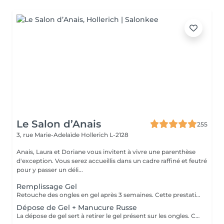
Le Salon d’Anais
255
3, rue Marie-Adelaïde
Hollerich L-2128
Anais, Laura et Doriane vous invitent à vivre une parenthèse
d'exception. Vous serez accueillis dans un cadre raffiné et feutré
pour y passer un déli...
Remplissage Gel
Retouche des ongles en gel après 3 semaines. Cette prestation va permettre d'entretenir les ongles en gel en ponçant la surface du gel et en remodelant l'ongle avec une nouvelle couche de gel et de couleur.
Dépose de Gel + Manucure Russe
La dépose de gel sert à retirer le gel présent sur les ongles. Cette prestation comprend le ponçage du gel et une manucure.