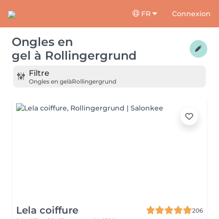
FR
Connexion
Ongles en
gel
à
Rollingergrund
Filtre
Ongles en gel
à
Rollingergrund
Lela coiffure
206