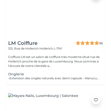
LM Coiffure
98
123, Rue de Hollerich
Hollerich L-1741
Coiffure LM est un salon de coiffure très moderne situé rue de
Hollerich proche de la gare de Luxembourg. Nous sommes à
l'écoute de notre clientèle a...
Onglerie
-Extension des ongles naturels avec demi capsule - Manucure combinée incluse ( Si vous voulez une french babyboomer, déco, veuillez svp cocher l'onglet en plus) - Remplissage de vos ongles avec du gel - Entre 3 et 4 semaine maximum