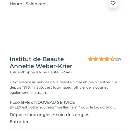
Institut de Beauté
597
Annette Weber-Krier
1, Rue Philippe II
Ville-Haute L-2340
L'excellence au service de la beauté! Situé en plein centre-ville
depuis 1970, l'institut est fournisseur officiel de la cour et
également le plus an...
Pose BFlex NOUVEAU SERVICE
BFLEX est votre nouveau "meilleur ami" pour le look d'ongles courts et naturels que tous les clients recherchent ! Il s'agit d'une Babymanucure avec la pose d'un gel intelligent 4-en-1 avec lequel vous avez : Base-Construction-Teinte-Finition ! I C'est une prestation inédite et tendance !
Dépose faux ongles + soin des ongles
Entretien