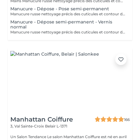
Mains Manucure russe nettoyage précis des cuticules et contour des ongles. Application d'un vernis semi-permanent qui dure 3 à 4 semaines. Résultat naturel, brillant et résistant aux chocs. Pieds Retrait des cuticules, limage et polissage des ongles. Application de la base semi-permanent : protège l'ongle naturel et favorise l'adhérence. Application de la couleur semi-permanent : couche uniforme pour une finition parfaite.
Manucure - Dépose - Pose semi-permanent
Manucure russe nettoyage précis des cuticules et contour des ongles. Retrait 85% de l'ancien semi-permanent sans touche a votre ongles naturel. Application d'un semi-permanent sur l'ongle. Idéal pour repartir sur une base propre sans accumulation de produit.
Manucure - Dépose semi-permanent - Vernis
normal
Manucure russe nettoyage précis des cuticules et contour des ongles. Retrait 85% de l'ancien semi-permanent sans touche a votre ongles naturel. Vernis classique appliqué sur l'ongle naturel. Rendu brillant, élégant
Manhattan Coiffure
166
3, Val Sainte-Croix
Belair L-1371
Un Salon Tendance Le salon Manhattan Coiffure est né en avril