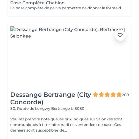
Pose Complète Chablon
La pose complète de gel va permettre de donner la forme désirée en rallongeant les ongles (préalablement préparés) par la technique du chablon. Ensuite vient la pose du gel qui sera façonné et enfin la pose de la couleur ou de la French.
Dessange Bertrange (City
289
Concorde)
80, Route de Longwy
Bertrange L-8080
Veuillez prendre note que les prix indiqués sur Salonkee sont
communiqués à titre informatif et s'entendent de base. Ces
derniers sont susceptibles de...