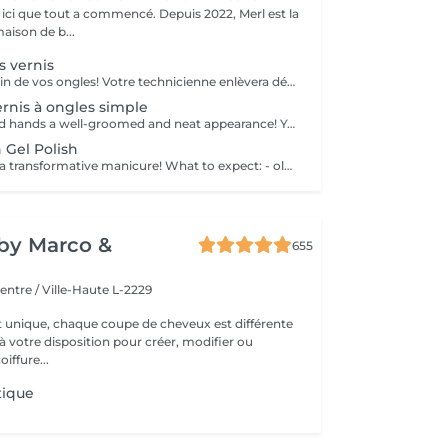
aison de b...
 vernis
Nous prenons soin de vos ongles! Votre technicienne enlèvera délicatement les cellules mortes, façonnera et limera vos ongles, et polira la surface extérieure pour un fini lisse et naturel. Nos experts proposent des manucures à bords, hardware ou combinées, selon vos préférences. Comment se fait une manucure sans vernis? - la peau rugueuse est délicatement enlevée - la forme de la plaque de l'ongle est corrigée avec douceur - les cuticules et bords latéraux sont soigneusement traités - de l'huile nourrissante pour les cuticules et de la crème pour les mains sont appliquées pour nourrir et hydrater Limitations d'âge: recommandé à partir de 14 ans. Recommandations post-procédure: aucun soin particulier n'est nécessaire après cette procédure. Fréquence: une fois toutes les 3 semaines.
rnis à ongles simple
Gift your nails and hands a well-groomed and neat appearance! Your technician will effectively remove dead skin cells, shape and file nails, and buff the outer surface. A regular nail polish is applied at the end of this treatment. Our masters do edged, hardware, or combined manicure. How is manicure with simple nail polish done? - rough skin is removed - the shape of the nail plate is corrected - the cuticle and side ridges are corrected - nail polish is applied - cuticle oil and hand cream are applied Age restrictions: recommended to do from 14 years. Post procedure recommendations: there are no post recommendations for this procedure. Frequency: once in 3 weeks.
 Gel Polish
Treat yourself to a transformative manicure! What to expect: - old polish is removed as a bonus - rough skin is removed - nails are shaped - cuticles and side ridges are polished - reinforcement is performed if chosen - semi-permanent polish is applied - cuticle oil and hand cream are applied Age: 16+ Frequency: every 3 weeks for best results. *Removal of old semi-permanent polish is included with the manicure. If you want a separate removal appointment, we charge €20 for the careful process that protects your nails. For the manicure, we leave a thin layer of old polish under the new layer to enhance the durability of the semi-permanent polish. *Please note that if semipermanent nail polish without manicure is chosen, rough skin, cuticle and side ridges won't be removed.
y by Marco &
655
entre / Ville-Haute L-2229
t unique, chaque coupe de cheveux est différente
à votre disposition pour créer, modifier ou
iffure...
tique