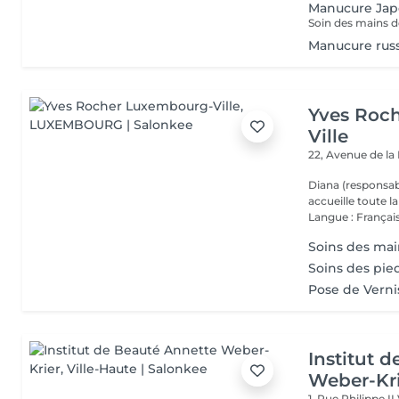
Manucure Jap
Manucure rus
Yves Roc
Ville
22, Avenue de l
Diana (responsab
accueille toute 
Langue : Français
Soins des main
Soins des pie
Pose de Verni
Institut 
Weber-Kr
1, Rue Philippe II