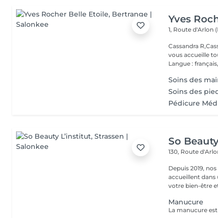
Yves Roch
1, Route d'Arlon (
Cassandra R,Cass
vous accueille t
Langue : français,.
Soins des main
Soins des pie
Pédicure Méd
So Beauty 
130, Route d'Arl
Depuis 2019, nos
accueillent dans
votre bien-être et 
Manucure