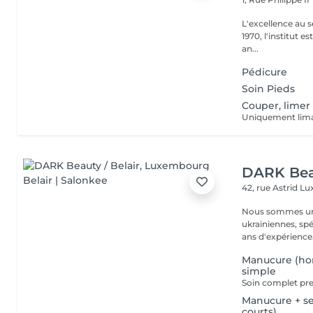
L'excellence au service de la bea
1970, l'institut e
an...
Pédicure
Soin Pieds
Couper, limer
Uniquement lima
DARK Beau
42, rue Astrid
Lu
Nous sommes une
ukrainiennes, spé
Manucure (ho
simple
Manucure + s
courts)