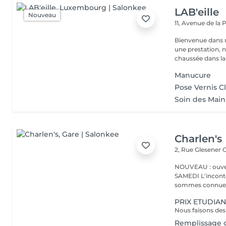
LAB'eille
Nouveau
11, Avenue de la
Bienvenue dans 
une prestation, n'hésite
chaussée dans la 
Manucure
Pose Vernis C
Soin des Mai
Charlen's
2, Rue Glesener
G
NOUVEAU : ouver
SAMEDI L'incontournable institut de beauté à Luxembourg. Nous
sommes connues 
PRIX ETUDIAN
Remplissage g