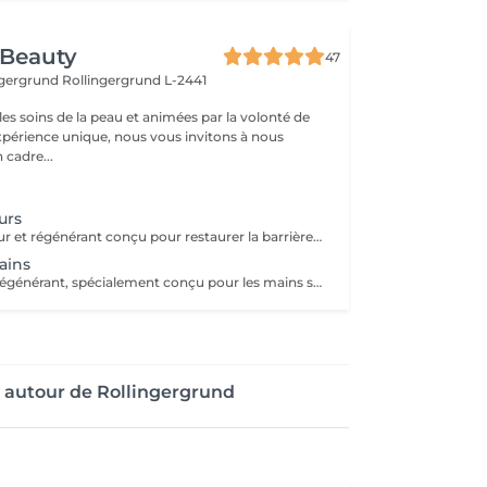
 Beauty
47
ingergrund
Rollingergrund L-2441
es soins de la peau et animées par la volonté de
expérience unique, nous vous invitons à nous
 cadre...
urs
Un soin réparateur et régénérant conçu pour restaurer la barrière cutanée et redonner confort aux mains sèches ou fragilisées. Le protocole associe un gommage exfoliant pour stimuler le renouvellement cellulaire, un masque nourrissant à haute performance et un massage ciblé favorisant la microcirculation. Les mains retrouvent une texture lisse, souple et un toucher velouté durable.
ains
Un soin intensif régénérant, spécialement conçu pour les mains sèches, abîmées ou déshydratées. Après un gommage doux et l'application d'un soin nourrissant, un bain de paraffine tiède favorise la microcirculation, optimise la pénétration des actifs et améliore la souplesse cutanée. Le rituel se termine par un massage relaxant et drainant, stimulant la microcirculation et relâchant les tensions. La peau est profondément réparée, les mains retrouvent confort, élasticité et un toucher soyeux durable.
 autour de Rollingergrund