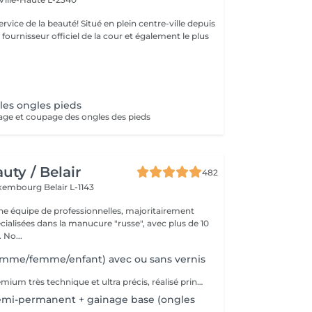
uté! Situé en plein centre-ville depuis
st fournisseur officiel de la cour et également le plus
 les ongles pieds
ge et coupage des ongles des pieds
ty / Belair
482
xembourg Belair L-1143
 équipe de professionnelles, majoritairement
cialisées dans la manucure "russe", avec plus de 10
ans d'expérience. No...
mme/femme/enfant) avec ou sans vernis
Soin complet premium très technique et ultra précis, réalisé principalement à la ponceuse afin d'obtenir un contour d'ongle parfaitement net et une application du vernis au plus près, voire légèrement sous la cuticule. Cette technique permet de retarder visuellement la repousse d'environ 10 jours. Résultat visuel : -Ongles extrêmement soignés, contours nets, forme impeccable -Effet Instagram / photo studio : propre, précis, sans petites peaux apparentes Contenu de la prestation : -Dépose de l'ancien vernis semi-permanent et/ou gel (si besoin, choisissez dans cet écran svp cette option de réservation) -Préparation très minutieuse de la plaque de l'ongle -Elimination des peaux mortes -Façonner et limer les ongles -Traitement délicat des cuticules -Application d'un vernis simple transparent (si vous le souhaitez) OU application de votre propre vernis simple (si besoin, choisissez dans cet écran svp cette option de réservation) -Application d'huile pour cuticules et de crème pour les mains
emi-permanent + gainage base (ongles