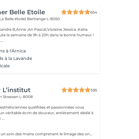
er Belle Etoile
654
La Belle étoile)
Bertrange L-8050
andra B,Anne ,An Pascal,Violaine Jessica ,Katia
oute la semaine de 9h à 20h dans la bonne humeur !
..
s à l'Arnica
ds à la Lavande
icale
L’institut
595
on
Strassen L-8008
 esthéticiennes qualifiées et passionnées vous
 un véritable écrin de douceur, entièrement dédié à
...
La manucure est un soin des mains comprenant le limage des ongles, la pousse et la coupe des cuticules, gommage, massage avec crème de soin et application d'un vernis transparent si désiré.