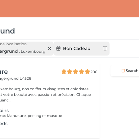
rund
ne localisation
Bon Cadeau
gergrund
,
Luxembourg
ure
Search
206
ingergrund L-1526
xembourg, nos coiffeurs visagistes et coloristes
t votre beauté avec passion et précision. Chaque
anc...
ains
e: Manucure, peeling et masque
ieds
l