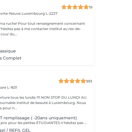
19
 Porte-Neuve
Luxembourg L-2227
ma ruche! Pour tout renseignement concernant
z pas à me contacter Institut au rez-de-
cour du...
lassique
ns Complet
993
are L-1631
ture tous les lundis !!!! NON STOP DU LUNDI AU
pour n...
T remplissage ( -20ans uniquement)
Nous faisons des prix pour les petites ÉTUDIANTES n'hésitez pas a passer
el / REFIL GEL