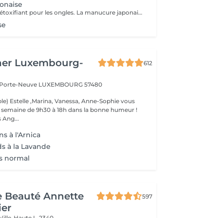
onaise
Soin des mains détoxifiant pour les ongles. La manucure japonaise consiste à polir et nettoyer les ongles en profondeur pour ensuite les nourrir avec une pâte à base de cire d'abeille qui va oxygéner l'ongle. L'ongle ressort brillant naturellement et pour une durée de 3 semaines. Comprend le limage des ongles, la pousse et la coupe des cuticules, polissage, application de la pâte à base de cire d'abeille et de la poudre fixante, gommage, massage avec crème de soin et application d'un vernis transparent si désiré.
se
her Luxembourg-
612
a Porte-Neuve
LUXEMBOURG 57480
le) Estelle ,Marina, Vanessa, Anne-Sophie vous
la semaine de 9h30 à 18h dans la bonne humeur !
 Ang...
s à l'Arnica
ds à la Lavande
s normal
de Beauté Annette
597
ier
Ville-Haute L-2340