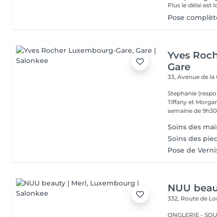
Pose complète
Yves Roc
Gare
33, Avenue de la
Stephanie (respo
Tiffany et Morgan
semaine de 9h30 
Soins des main
Soins des pie
Pose de Verni
NUU beaut
332, Route de 
ONGLERIE - SOUR