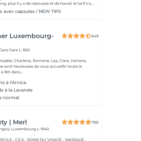
Plus le délai est long, plus il y a de repousse et de travail, le tarif s'adapte donc au temps écoulé depuis votre dernier rendez-vous. Merci de choisir le remplissage adapté
 avec capsules / NEW TIPS
her Luxembourg-
849
 Gare
Gare L-1610
nsable, Charlene, Romane, Lea, Clara, Hanane,
e sont heureuses de vous accueillir toute la
à 18h dans...
s à l'Arnica
ds à la Lavande
s normal
y | Merl
788
Longwy
Luxembourg L-1940
CILS - CILS - SOINS DU VISAGE - MASSAGE -