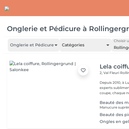
Onglerie et Pédicure
à
Rollingerg
Choisir u
Onglerie et Pédicure
Catégories
Rollin
Lela coiff
2, Val Fleuri
Roll
Depuis 2010, à Lu
experts sublimen
coupe, chaque nu
Beauté des m
Manucure suprèm
Beauté des p
Ongles en ge