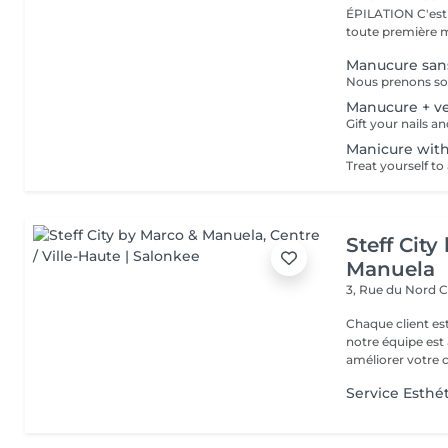
ÉPILATION C'est ici que tout a commencé. Depuis 2022, Merl est la
toute première m
Manucure sans
Manucure + ve
Manicure with
Steff Cit
Manuela
3, Rue du Nord
C
Chaque client es
notre équipe est 
améliorer votre co
Service Esthé