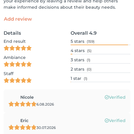
your experience by leaving a review and help others
make informed decisions about their beauty needs.
Add review
Details
Overall
4.9
End result
5
stars
(159)
4
stars
(5)
Ambiance
3
stars
(1)
2
stars
(0)
Staff
1
star
(1)
Nicole
Verified
6.08.2026
Eric
Verified
30.07.2026