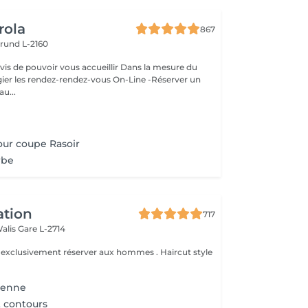
rola
867
rund L-2160
ouvoir vous accueillir Dans la mesure du
égier les rendez-rendez-vous On-Line -Réserver un
au...
ur coupe Rasoir
rbe
ation
717
Walis
Gare L-2714
e exclusivement réserver aux hommes . Haircut style
ienne
t contours