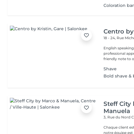
Coloration ba
Centro by
18 - 24, Rue Mic
English speaking
professional app
friendly note to o
Shave
Bold shave &
Steff Cit
Manuela
3, Rue du Nord
C
Chaque client es
notre équipe est 