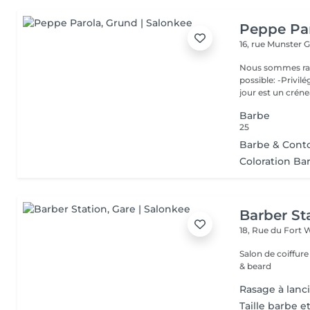
Peppe Pa
16, rue Munster
G
Nous sommes ravis de p
possible: -Privil
jour est un créne
Barbe
25
Barbe & Conto
Coloration Ba
Barber St
18, Rue du Fort 
Salon de coiffur
& beard
Rasage à lanc
Taille barbe e