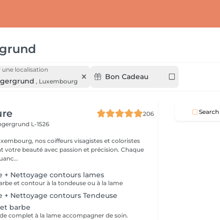
rgrund
 une localisation
Bon Cadeau
ngergrund
,
Luxembourg
ure
Search
206
ingergrund L-1526
xembourg, nos coiffeurs visagistes et coloristes
t votre beauté avec passion et précision. Chaque
anc...
be + Nettoyage contours lames
rbe et contour à la tondeuse ou à la lame
be + Nettoyage contours Tendeuse
et barbe
rde complet à la lame accompagner de soin.