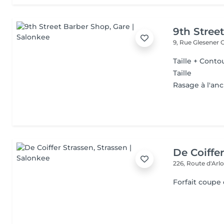
9th Stree
9, Rue Glesener
G
Taille + Conto
Taille
Rasage à l'an
De Coiffe
226, Route d'Arl
Forfait coupe