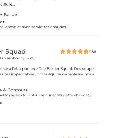
iffure...
 + Barbe
et
nel complet avec serviettes chaudes.
er Squad
488
h
Luxembourg L-1471
ance à l'état pur chez The Barber Squad. Des coupes
ages impeccables , notre équipe de professionnels
be & Contours
Soins profond + nettoyage exfoliant + vapeur et serviette chaude/froide
e