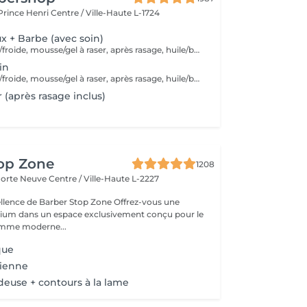
 Prince Henri
Centre / Ville-Haute L-1724
 + Barbe (avec soin)
Serviette chaude/froide, mousse/gel à raser, après rasage, huile/balm à barbe et wax/gel
in
Serviette chaude/froide, mousse/gel à raser, après rasage, huile/balm à barbe et wax/gel
 (après rasage inclus)
top Zone
1208
 Porte Neuve
Centre / Ville-Haute L-2227
 de Barber Stop Zone Offrez-vous une
ium dans un espace exclusivement conçu pour le
homme moderne...
que
cienne
deuse + contours à la lame