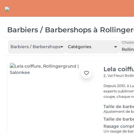
Barbiers / Barbershops
à
Rollinge
Choisir
Barbiers / Barbershops
Catégories
Rolli
Lela coiff
2, Val Fleuri
Roll
Depuis 2010, à Lu
experts sublimen
coupe, chaque nu
Taille de bar
Ajustement de ba
Taille de bar
Rasage compl
Un rasage de ba