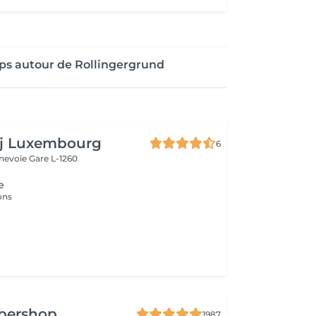
ps autour de Rollingergrund
aj Luxembourg
6
nnevoie
Gare L-1260
e
ions
rbershop
1987