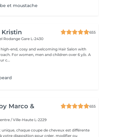
rbe et moustache
 Kristin
655
hel Rodange
Gare L-2430
 high-end, cosy and welcoming Hair Salon with
roach. For women, men and children over 6 y/o. A
ur c...
 beard
y by Marco &
655
entre / Ville-Haute L-2229
t unique, chaque coupe de cheveux est différente
à votre disposition pour créer, modifier ou