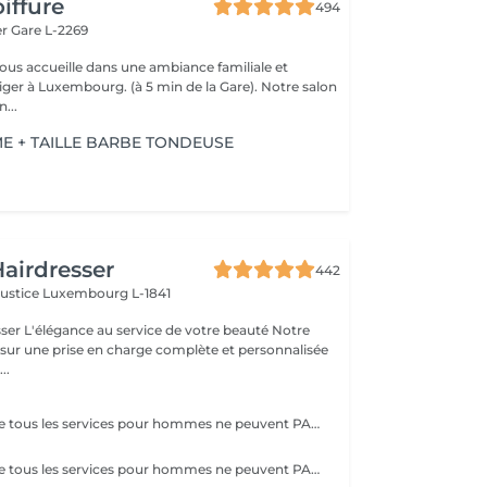
iffure
494
er
Gare L-2269
vous accueille dans une ambiance familiale et
r à Luxembourg. (à 5 min de la Gare). Notre salon
...
 + TAILLE BARBE TONDEUSE
airdresser
442
Justice
Luxembourg L-1841
beauté Notre
 sur une prise en charge complète et personnalisée
..
Veuillez noter que tous les services pour hommes ne peuvent PAS être réservés en ligne. Merci d'appeler ou de passer pour réserver ces derniers. Quiconque ne respecte pas cela et réserve un service pour femme à la place ou utilise le compte d'une femme pour bloquer du temps pour le service d'un homme sera bloqué de toutes les réservations futures.
Veuillez noter que tous les services pour hommes ne peuvent PAS être réservés en ligne. Merci d'appeler ou de passer pour réserver ces derniers. Quiconque ne respecte pas cela et réserve un service pour femme à la place ou utilise le compte d'une femme pour bloquer du temps pour le service d'un homme sera bloqué de toutes les réservations futures.