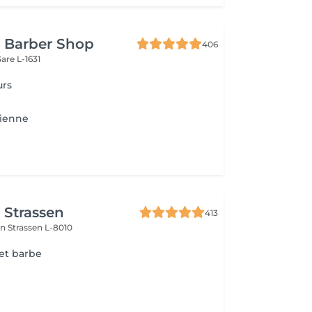
t Barber Shop
406
are L-1631
urs
cienne
r Strassen
413
on
Strassen L-8010
 et barbe