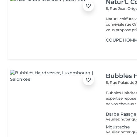
Natur'L Co
5, Rue Jean Orig
NaturL coiffure 
conviviale rue Orige
vous propose prin
COUPE HOMME
Bubbles H
5, Rue Palais de 
Bubbles Hairdresser L'élégance au service de votre 
expertise repose
de vos cheveux : .
Barbe Rasage
Moustache