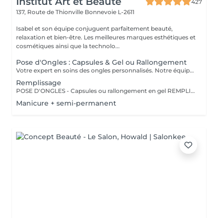
Institut Art et Beauté
427
137, Route de Thionville
Bonnevoie L-2611
Isabel et son équipe conjuguent parfaitement beauté,
relaxation et bien-être. Les meilleures marques esthétiques et
cosmétiques ainsi que la technolo...
Pose d'Ongles : Capsules & Gel ou Rallongement
Votre expert en soins des ongles personnalisés. Notre équipe de prothésistes ongulaires diplômées vous offre une gamme complète de services pour des ongles magnifiques et durables. Expertise et Professionnalisme : Prothésistes qualifiées et expérimentées : o Isabel o Francesca o Fatima o Deborah o Patricia o Mirza Des produits de haute qualité, aux couleurs variées pour des résultats éclatants et durables. Garantie de beauté et santé de vos ongles. Services adaptés à vos goûts et votre personnalité Capsules pour allonger rapidement vos ongles. Rallongement en Gel : Pour un résultat naturel et durable. Remplissage toute les 3 a 4 semaines pour comble la repousse et préserve l'intégrité de la pose initiale. Manucure Soins et esthétisme pour des ongles en pleine santé et élégants. Nos Techniques Manucure Combinée : Soins complets et embellissement. Vernis Semi-Permanent : Couleur durable sans pose de gel. Chablon ou Capsules : Pose traditionnelle ou look naturel.
Remplissage
POSE D'ONGLES - Capsules ou rallongement en gel REMPLISSAGE MANUCURE Nos prothésistes ongulaire diplômée vous accueille dans notre espace d'esthétique des soins des ongles personnalisés. Nos maîtrisons des méthodes qui sauront vous permettre de garder de beaux ongles durablement avec le stylise en fonction de vos goûts et de votre personnalité : manucure combinée, pose de vernis semi-permanent, remplissage, pose complète au chablon ou capsules. Nos produits à la pointe des tendances, de haute qualité, des couleurs dotées d'une pigmentation multiples.
Manicure + semi-permanent