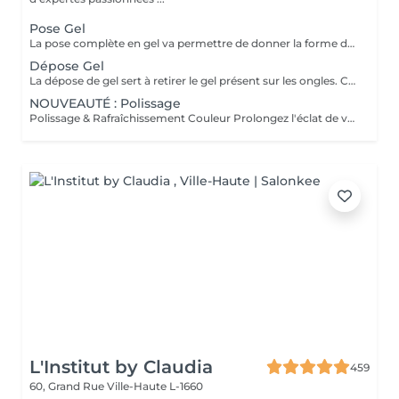
Pose Gel
La pose complète en gel va permettre de donner la forme désirée en rallongeant (ou pas) les ongles (préalablement préparés) soit par la technique du chablon (rallongement au gel) soit par les capsules. Ensuite vient la pose du gel qui sera façonné et enfin la pose de la couleur ou de la French.
Dépose Gel
La dépose de gel sert à retirer le gel présent sur les ongles. Cette prestation comprend uniquement le ponçage du gel et le raccourcissement des ongles.
NOUVEAUTÉ : Polissage
Polissage & Rafraîchissement Couleur Prolongez l'éclat de votre pose en toute simplicité. Après une pose complète ou un remplissage, profitez de ce service rapide qui permet de rafraîchir vos ongles sans recommencer une prestation complète. Nous préparons délicatement la surface existante, lissons la repousse et appliquons la couleur de votre choix pour un effet propre et soigné. Idéal entre deux remplissages, ce rendez-vous express vous offre des ongles impeccables et la liberté de changer de teinte selon vos envies.
L'Institut by Claudia
459
60, Grand Rue
Ville-Haute L-1660