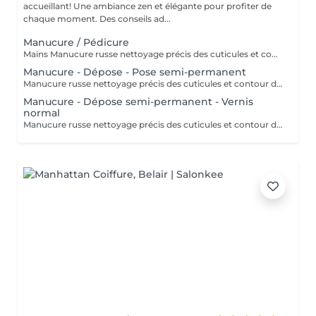
accueillant! Une ambiance zen et élégante pour profiter de
chaque moment. Des conseils ad...
Manucure / Pédicure
Mains Manucure russe nettoyage précis des cuticules et contour des ongles. Application d'un vernis semi-permanent qui dure 3 à 4 semaines. Résultat naturel, brillant et résistant aux chocs. Pieds Retrait des cuticules, limage et polissage des ongles. Application de la base semi-permanent : protège l'ongle naturel et favorise l'adhérence. Application de la couleur semi-permanent : couche uniforme pour une finition parfaite.
Manucure - Dépose - Pose semi-permanent
Manucure russe nettoyage précis des cuticules et contour des ongles. Retrait 85% de l'ancien semi-permanent sans touche a votre ongles naturel. Application d'un semi-permanent sur l'ongle. Idéal pour repartir sur une base propre sans accumulation de produit.
Manucure - Dépose semi-permanent - Vernis
normal
Manucure russe nettoyage précis des cuticules et contour des ongles. Retrait 85% de l'ancien semi-permanent sans touche a votre ongles naturel. Vernis classique appliqué sur l'ongle naturel. Rendu brillant, élégant