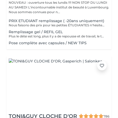
NOUVEAU : ouverture tous les lundis !!!! NON STOP DU LUNDI
AU SAMEDI L'incontournable institut de beauté à Luxembourg.
Nous sommes connues pour n...
PRIX ETUDIANT remplissage ( -20ans uniquement)
Nous faisons des prix pour les petites ÉTUDIANTES n'hésitez pas a passer
Remplissage gel / REFIL GEL
Plus le délai est long, plus il y a de repousse et de travail, le tarif s'adapte donc au temps écoulé depuis votre dernier rendez-vous. Merci de choisir le remplissage adapté
Pose complète avec capsules / NEW TIPS
TONI&GUY CLOCHE D'OR
786