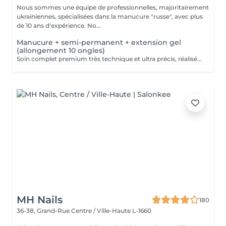
Nous sommes une équipe de professionnelles, majoritairement
ukrainiennes, spécialisées dans la manucure "russe", avec plus
de 10 ans d'expérience. No...
Manucure + semi-permanent + extension gel
(allongement 10 ongles)
Soin complet premium très technique et ultra précis, réalisé principalement à la ponceuse afin d'obtenir un contour d'ongle parfaitement net et une application du vernis au plus près, voire légèrement sous la cuticule. Cette technique permet de retarder visuellement la repousse d'environ 10 jours. Résultat visuel : -Ongles extrêmement soignés, contours nets, forme impeccable -Effet Instagram / photo studio : propre, précis, sans petites peaux apparentes Pendant ce service, nous augmenterons également la longueur de vos ongles en utilisant du gel spécialisé, garantissant un résultat naturel et magnifique. Cette 'EXTENSION' ne nécessite qu'une seule intervention, après quoi les rendez-vous ultérieurs seront désignés comme 'Manucure + vernis semi-permanent + renforcement gel (ongles longs ou cassants)'. -Tenue moyenne : Jusqu'à 4 semaines !!!! Contenu de la prestation : -Dépose de l'ancien vernis semi-permanent et/ou gel (si besoin, déjà inclus dans ce prix/service) -Préparation très minutieuse de la plaque de l'ongle -Elimination des peaux mortes -Façonner et limer les ongles -Traitement délicat des cuticules -Extension et renforcement des ongles en gel -Correction de la forme de l'ongle -Application du vernis semi-permanent -Application d'huile pour cuticules et de crème pour les main Optionnel : -EXTENSION longueur supérieure au 4ème marquage -> +20€ (réservez svp "AVEC décoration complexe" dans ce cas) -Prix par ongle pour décoration jusqu'à 5 ongles (réservez svp "AVEC décoration simple" dans ce cas) +3€ par ongle -Prix pour décoration simple (French, Chrome, Baby Boomer, Cat Eyes, Stickers, Foil) 6-10 ongles -> +20€ -Prix pour décoration complexe (3D, Dessins à la mains, Stamping, French avec Chrome, Baby Boomer avec Chrome, French avec Cat Eyes) 6-10 ongles -> +30€
MH Nails
180
36-38, Grand-Rue
Centre / Ville-Haute L-1660