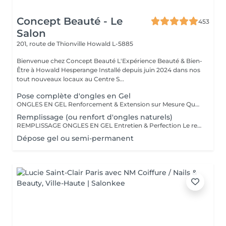
Concept Beauté - Le
453
Salon
201, route de Thionville
Howald L-5885
Bienvenue chez Concept Beauté L'Expérience Beauté & Bien-
Être à Howald Hesperange Installé depuis juin 2024 dans nos
tout nouveaux locaux au Centre S...
Pose complète d'ongles en Gel
ONGLES EN GEL Renforcement & Extension sur Mesure Que vous souhaitiez allonger, renforcer ou corriger vos ongles, la technique du gel ProNails permet d'obtenir des ongles impeccables, résistants et naturels. Pourquoi choisir les ongles en gel ? Adapté aux ongles fragiles ou cassants Permet d'obtenir une longueur et une forme personnalisées Finition naturelle ou sophistiquée selon vos envies Remplissage conseillé toutes les 3 à 4 semaines Possibilité de French manucure, effet babyboomer ou nail art selon vos envies !
Remplissage (ou renfort d'ongles naturels)
REMPLISSAGE ONGLES EN GEL Entretien & Perfection Le remplissage des ongles en gel est une étape essentielle pour préserver la beauté et la tenue de votre pose. Avec la repousse naturelle de l'ongle, un entretien régulier permet de redonner à vos ongles un aspect parfait, sans avoir à refaire une pose complète. Pourquoi faire un remplissage ? Redonne un aspect uniforme et impeccable Préserve la solidité et la durabilité de votre pose en gel Évite les décollements et renforce la structure de l'ongle Possibilité de changer la couleur ou d'ajouter une nouvelle décoration Fréquence conseillée : toutes les 3 à 4 semaines pour un résultat toujours soigné et harmonieux. Profitez-en pour opter pour une nouvelle teinte, un effet babyboomer ou un nail art unique !
Dépose gel ou semi-permanent