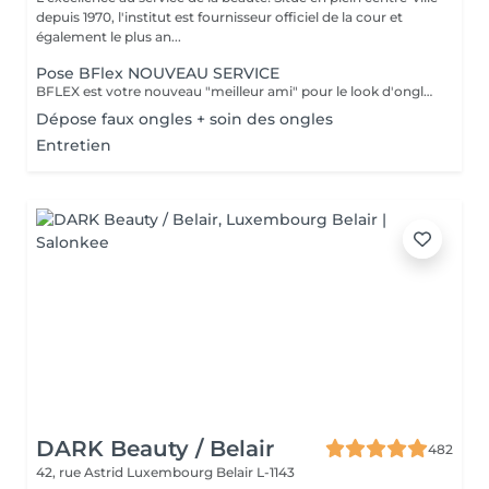
depuis 1970, l'institut est fournisseur officiel de la cour et
également le plus an...
Pose BFlex NOUVEAU SERVICE
BFLEX est votre nouveau "meilleur ami" pour le look d'ongles courts et naturels que tous les clients recherchent ! Il s'agit d'une Babymanucure avec la pose d'un gel intelligent 4-en-1 avec lequel vous avez : Base-Construction-Teinte-Finition ! I C'est une prestation inédite et tendance !
Dépose faux ongles + soin des ongles
Entretien
DARK Beauty / Belair
482
42, rue Astrid
Luxembourg Belair L-1143