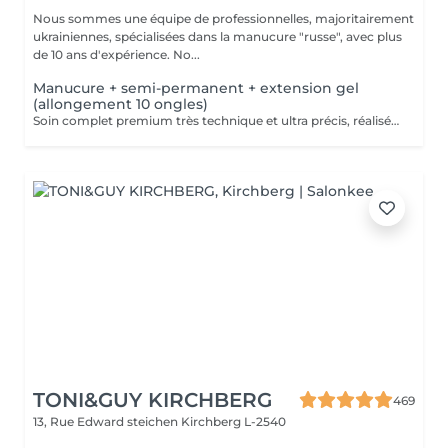
Nous sommes une équipe de professionnelles, majoritairement
ukrainiennes, spécialisées dans la manucure "russe", avec plus
de 10 ans d'expérience. No...
Manucure + semi-permanent + extension gel
(allongement 10 ongles)
Soin complet premium très technique et ultra précis, réalisé principalement à la ponceuse afin d'obtenir un contour d'ongle parfaitement net et une application du vernis au plus près, voire légèrement sous la cuticule. Cette technique permet de retarder visuellement la repousse d'environ 10 jours. Résultat visuel : -Ongles extrêmement soignés, contours nets, forme impeccable -Effet Instagram / photo studio : propre, précis, sans petites peaux apparentes Pendant ce service, nous augmenterons également la longueur de vos ongles en utilisant du gel spécialisé, garantissant un résultat naturel et magnifique. Cette 'EXTENSION' ne nécessite qu'une seule intervention, après quoi les rendez-vous ultérieurs seront désignés comme 'Manucure + vernis semi-permanent + renforcement gel (ongles longs ou cassants)'. -Tenue moyenne : Jusqu'à 4 semaines !!!! Contenu de la prestation : -Dépose de l'ancien vernis semi-permanent et/ou gel (si besoin, déjà inclus dans ce prix/service) -Préparation très minutieuse de la plaque de l'ongle -Elimination des peaux mortes -Façonner et limer les ongles -Traitement délicat des cuticules -Extension et renforcement des ongles en gel -Correction de la forme de l'ongle -Application du vernis semi-permanent -Application d'huile pour cuticules et de crème pour les main Optionnel : -EXTENSION longueur supérieure au 4ème marquage -> +20€ (réservez svp "AVEC décoration complexe" dans ce cas) -Prix par ongle pour décoration jusqu'à 5 ongles (réservez svp "AVEC décoration simple" dans ce cas) +3€ par ongle -Prix pour décoration simple (French, Chrome, Baby Boomer, Cat Eyes, Stickers, Foil) 6-10 ongles -> +20€ -Prix pour décoration complexe (3D, Dessins à la mains, Stamping, French avec Chrome, Baby Boomer avec Chrome, French avec Cat Eyes) 6-10 ongles -> +30€
TONI&GUY KIRCHBERG
469
13, Rue Edward steichen
Kirchberg L-2540