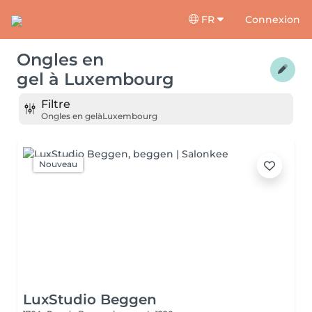
FR
Connexion
Ongles en
gel
à
Luxembourg
Filtre
Ongles en gel
à
Luxembourg
Nouveau
LuxStudio Beggen