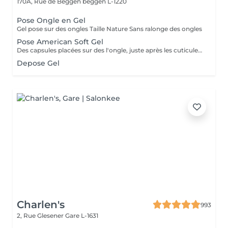
170A, Rue de Beggen
beggen L-1220
Pose Ongle en Gel
Gel pose sur des ongles Taille Nature Sans ralonge des ongles
Pose American Soft Gel
Des capsules placées sur des l'ongle, juste après les cuticules. Ces capsules forment à elles seules la courbure et la longueur de l'ongle. Le premier avantage notable est donc que les ongles artificiels utilisés dans le nail art américain n'ont pas besoin d'être façonnés. Dure +- 2 a 3 sem Cápsulas de gel colocadas em toda a unha, logo após as cutículas. Essas cápsulas formam sozinhas a curvatura e a extensão da unha. Portanto, a primeira vantagem notável é que as unhas artificiais usadas na arte americana de unhas não precisam ser modeladas.
Depose Gel
Charlen's
993
2, Rue Glesener
Gare L-1631