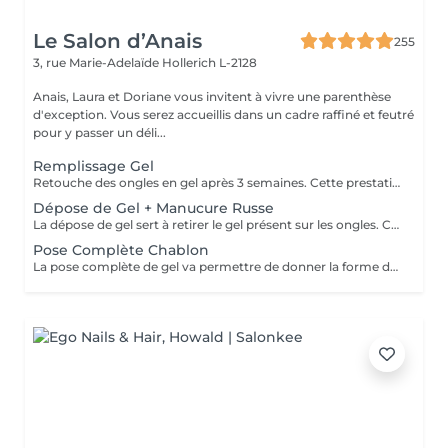
Le Salon d’Anais
255
3, rue Marie-Adelaïde
Hollerich L-2128
Anais, Laura et Doriane vous invitent à vivre une parenthèse
d'exception. Vous serez accueillis dans un cadre raffiné et feutré
pour y passer un déli...
Remplissage Gel
Retouche des ongles en gel après 3 semaines. Cette prestation va permettre d'entretenir les ongles en gel en ponçant la surface du gel et en remodelant l'ongle avec une nouvelle couche de gel et de couleur.
Dépose de Gel + Manucure Russe
La dépose de gel sert à retirer le gel présent sur les ongles. Cette prestation comprend le ponçage du gel et une manucure.
Pose Complète Chablon
La pose complète de gel va permettre de donner la forme désirée en rallongeant les ongles (préalablement préparés) par la technique du chablon. Ensuite vient la pose du gel qui sera façonné et enfin la pose de la couleur ou de la French.