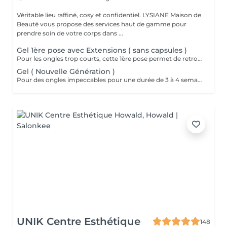
Véritable lieu raffiné, cosy et confidentiel. LYSIANE Maison de
Beauté vous propose des services haut de gamme pour
prendre soin de votre corps dans ...
Gel 1ère pose avec Extensions ( sans capsules )
Pour les ongles trop courts, cette 1ère pose permet de retrouver une longueur normale et naturelle. Extension des ongles avec un gel à base de fibres de soie et d'un papier forme. Nous n'utilisons ni colle ni capsules en plastiques.
Gel ( Nouvelle Génération )
Pour des ongles impeccables pour une durée de 3 à 4 semaines, optez pour le gel. Nous respectons la santé de l'ongle naturel et nous veillons à faire très attention lors de la préparation et surtout du retrait du gel lors des remplissages. Nous utilisons des gels nouvelle génération auto égalisants. Lysiane, véritable professionnelle de l'onglerie, vous réconciliera avec les idées préconcues sur cette méthode. Le polissage se fait entre 10 et 15 jours max après le dernier remplissage pour une retouche avant le prochain. En aucun cas nous ne pouvons faire 2 polissage de suite. Et si nous trouvons que les ongles ont trop repoussés, nous ferons un remplissage afin de ne pas fragiliser vos ongles. Le polissage est un dépannage entre 2 rdv remplissages à faire exceptionnellement. Nous recommandons toujours le remplissage toutes les 3 semaines.
UNIK Centre Esthétique
148