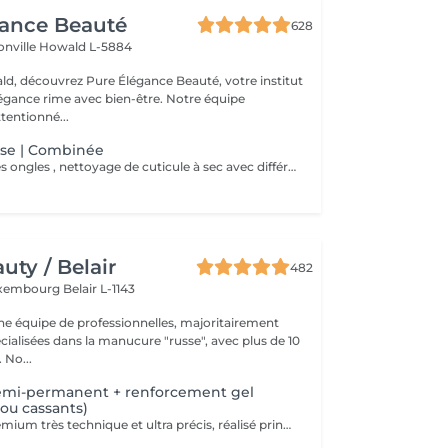
gance Beauté
628
onville
Howald L-5884
d, découvrez Pure Élégance Beauté, votre institut
légance rime avec bien-être. Notre équipe
tentionné...
se | Combinée
Mise en forme des ongles , nettoyage de cuticule à sec avec différentes mèches de ponceuse. Crème pour les mains
ty / Belair
482
xembourg Belair L-1143
 équipe de professionnelles, majoritairement
cialisées dans la manucure "russe", avec plus de 10
ans d'expérience. No...
emi-permanent + renforcement gel
 ou cassants)
Soin complet premium très technique et ultra précis, réalisé principalement à la ponceuse afin d'obtenir un contour d'ongle parfaitement net et une application du vernis au plus près, voire légèrement sous la cuticule. Cette technique permet de retarder visuellement la repousse d'environ 10 jours. Résultat visuel : -Ongles extrêmement soignés, contours nets, forme impeccable -Effet Instagram / photo studio : propre, précis, sans petites peaux apparentes Nous incluons un renforcement en gel, fortement conseillé pour les ongles longs, fragiles ou cassants. Une solution idéale pour des ongles impeccables et durables : -Tenue moyenne : Jusqu'à 4 semaines !!!! Contenu de la prestation -> 95 € : -Dépose de l'ancien vernis semi-permanent et/ou gel (si nécessaire, déjà incluse dans ce prix/service) -Préparation très minutieuse de la plaque de l'ongle -Élimination des peaux mortes -Mise en forme et limage des ongles -Traitement délicat des cuticules -Renforcement en gel -Correction de la forme naturelle des ongles (optionnel, réservez svp "AVEC décoration simple" dans ce cas) -Application du vernis semi-permanent -Application d'huile pour cuticules et de crème pour les mains Optionnel : -Prix par ongle pour extension jusqu'à 5 ongles (réservez svp "AVEC décoration simple" dans ce cas) +3€ par ongle -Prix par ongle pour décoration jusqu'à 5 ongles (réservez svp "AVEC décoration simple" dans ce cas) +3€ par ongle -Prix pour décoration simple (French, Chrome, Baby Boomer, Cat Eyes, Stickers, Foil) 6-10 ongles -> +20€ -Prix pour décoration complexe (3D, Dessins à la mains, Stamping, French avec Chrome, Baby Boomer avec Chrome, French avec Cat Eyes) 6-10 ongles -> +30€