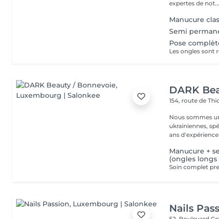
expertes de not..
Manucure cla
Semi permane
Pose complèt
DARK Bea
154, route de Thi
Nous sommes une
ukrainiennes, spé
Manucure + s
(ongles longs
Nails Pas
52, Boulevard G