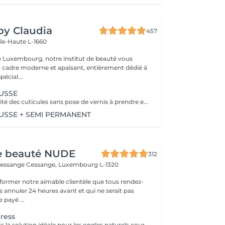
 by Claudia
457
lle-Haute L-1660
e Luxembourg, notre institut de beauté vous
n cadre moderne et apaisant, entièrement dédié à
re bien-être. Spécial...
USSE
Retrait de la totalité des cuticules sans pose de vernis à prendre en plus
SSE + SEMI PERMANENT
de beauté NUDE
312
Cessange
Cessange, Luxembourg L-1320
former notre aimable clientèle que tous rendez-
s annuler 24 heures avant et qui ne serait pas
 payé ...
ress
Manucure express la solution idéale pour les ongles naturels courts. Cette prestation comprend la dépose du revêtement, une préparation rapide des ongles et des cuticules, un renforcement avec une base rubber transparente et une finition avec un top camouflage. Sans modification de la forme naturelle de l'ongle : nous conservons votre forme habituelle, ovale ou carrée.