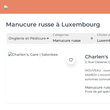
Manucure russe
à
Luxembourg
Catégories
Choisir u
Onglerie et Pédicure
Manucure russe
Luxem
Charlen's
2, Rue Glesener
G
NOUVEAU : ouver
SAMEDI L'incontournable institut de beauté à Luxembourg. Nous
sommes connues 
Manucure rus
Pose de gel spéci