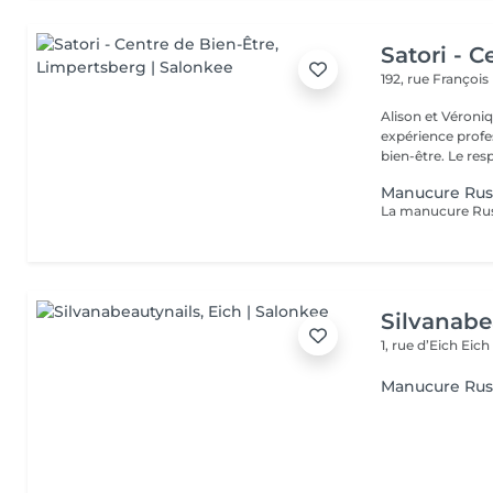
Satori - C
192, rue Françoi
Alison et Véroni
expérience profes
bien-être. Le
Manucure Rus
Silvanabe
1, rue d’Eich
Eich
Manucure Rus