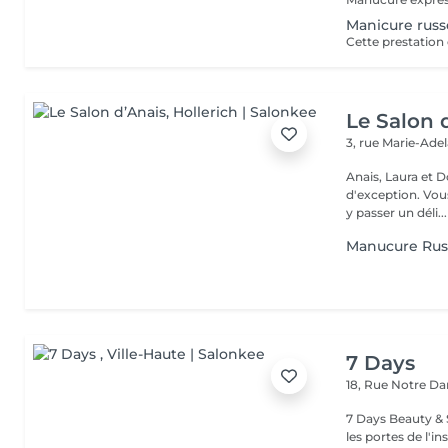
Manicure rus
Le Salon 
3, rue Marie-Ade
Anais, Laura et D
d'exception. Vous serez accueillis dans un cadre raffiné et feutré pour
y passer un déli...
Manucure Rus
7 Days
18, Rue Notre 
7 Days Beauty & Spa Bienvenue dans notre institut, En
les portes de l'i