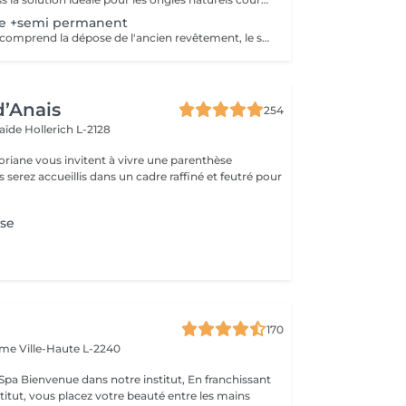
se +semi permanent
Cette prestation comprend la dépose de l'ancien revêtement, le soin des cuticules, le travail des contours de l'ongle, la préparation de la plaque ongulaire et l'application d'un nouveau vernis semi-permanent. Afin de conserver un résultat soigné et durable, un remplissage est recommandé toutes les 2,5 à 3 semaines.
d’Anais
254
laïde
Hollerich L-2128
oriane vous invitent à vivre une parenthèse
se
170
Dame
Ville-Haute L-2240
 franchissant
nstitut, vous placez votre beauté entre les mains