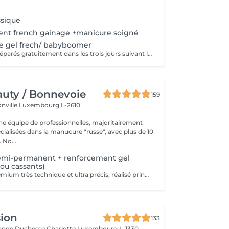
.
ssique
nt french gainage +manicure soigné
e gel frech/ babyboomer
Les ongles sont réparés gratuitement dans les trois jours suivant le service ! A partir du quatrième jour la prestation est payante.
uty / Bonnevoie
159
onville
Luxembourg L-2610
 équipe de professionnelles, majoritairement
cialisées dans la manucure "russe", avec plus de 10
ans d'expérience. No...
emi-permanent + renforcement gel
 ou cassants)
Soin complet premium très technique et ultra précis, réalisé principalement à la ponceuse afin d'obtenir un contour d'ongle parfaitement net et une application du vernis au plus près, voire légèrement sous la cuticule. Cette technique permet de retarder visuellement la repousse d'environ 10 jours. Résultat visuel : -Ongles extrêmement soignés, contours nets, forme impeccable -Effet Instagram / photo studio : propre, précis, sans petites peaux apparentes Nous incluons un renforcement en gel, fortement conseillé pour les ongles longs, fragiles ou cassants. Une solution idéale pour des ongles impeccables et durables : -Tenue moyenne : Jusqu'à 4 semaines !!!! Contenu de la prestation 95 € : -Dépose de l'ancien vernis semi-permanent et/ou gel (si nécessaire, déjà incluse dans ce prix/service) -Préparation très minutieuse de la plaque de l'ongle -Élimination des peaux mortes -Mise en forme et limage des ongles -Traitement délicat des cuticules -Renforcement en gel -Correction de la forme de l'ongle -Application du vernis semi-permanent -Application d'huile pour cuticules et de crème pour les mains Optionnel : -Prix par ongle pour extension jusqu'à 5 ongles (réservez svp "AVEC décoration simple" dans ce cas) +3€ par ongle -Prix par ongle pour décoration jusqu'à 5 ongles (réservez svp "AVEC décoration simple" dans ce cas) +3€ par ongle -Prix pour décoration simple (French, Chrome, Baby Boomer, Cat Eyes, Stickers, Foil) 6-10 ongles -> +20€ -Prix pour décoration complexe (3D, Dessins à la mains, Stamping, French avec Chrome, Baby Boomer avec Chrome, French avec Cat Eyes) 6-10 ongles -> +30€
sion
133
rande Duchesse Charlotte
Luxembourg L-1330