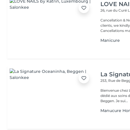
LOVE NAI
26, rue du Curé
L
Cancellation & No
clients, we kindly
Cancellations ma.
Manicure
La Signa
253, Rue de Beg
Bienvenue chez La Signatu
dédié aux soins d
Beggen. Je sui...
Manucure H