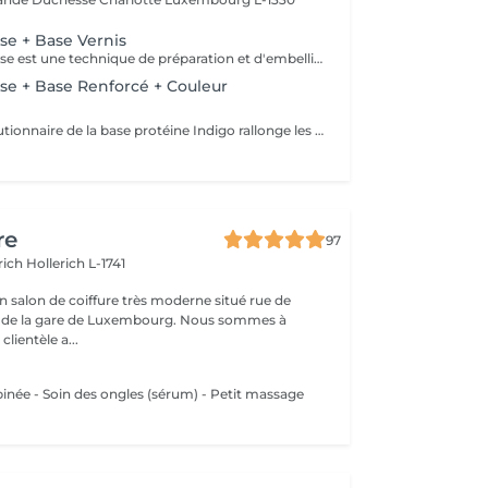
e + Base Vernis
La manucure russe est une technique de préparation et d'embellissement aussi précise qu'efficace, qui consiste à arranger et sculpter délicatement le contour de l'ongle à l'aide d'outils de précision spécialisés. Esthétique mais aussi pratique, ce travail à la base de l'ongle offre un résultat lisse et net : des contours parfaitement définis, des cuticules durablement éliminées, un gain de longueur... En bref, un aspect soigné pour résultat irréprochable. La formule révolutionnaire de la base protéine Indigo rallonge les ongles, les renforcent naturellement et répare les cassures. Le résultat ? De longs ongles fortifiés qui ne se fendent pas, un véritable soin précieux.
e + Base Renforcé + Couleur
La formule révolutionnaire de la base protéine Indigo rallonge les ongles, les renforcent naturellement et répare les cassures. Le résultat ? De longs ongles fortifiés qui ne se fendent pas, un véritable soin précieux.
re
97
erich
Hollerich L-1741
n salon de coiffure très moderne situé rue de
a gare de Luxembourg. Nous sommes à
clientèle a...
ée - Soin des ongles (sérum) - Petit massage