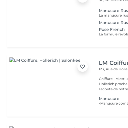
Manucure Russ
Manucure Russ
Pose French
LM Coiffu
123, Rue de Holl
Coiffure LM est u
Hollerich proche de l
l'écoute de notre 
Manucure
-Manucure combin