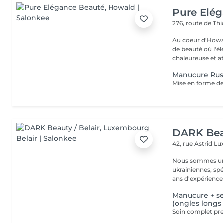
Pure Elé
276, route de Thi
Au coeur d'Howal
de beauté où l'é
chaleureuse et at
Manucure Rus
DARK Beau
42, rue Astrid
Lu
Nous sommes une
ukrainiennes, spé
Manucure + s
(ongles longs