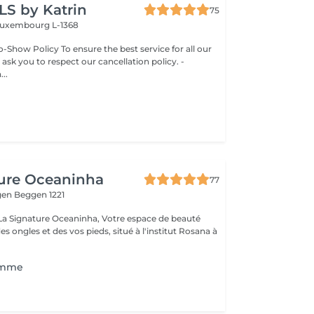
LS by Katrin
75
uxembourg L-1368
-Show Policy To ensure the best service for all our
 ask you to respect our cancellation policy. -
..
ture Oceaninha
77
gen
Beggen 1221
re Oceaninha, Votre espace de beauté
es ongles et des vos pieds, situé à l'institut Rosana à
omme