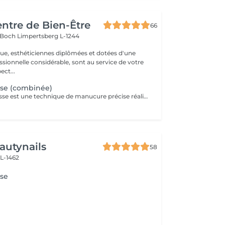
entre de Bien-Être
66
s Boch
Limpertsberg L-1244
que, esthéticiennes diplômées et dotées d'une
sionnelle considérable, sont au service de votre
 respect...
se (combinée)
La manucure Russe est une technique de manucure précise réalisée à l'aide d'embouts adaptés pour nettoyer en profondeur les cuticules et le contour des ongles. Elle permet un rendu ultra net, propre et une finition impeccable. Idéale avant une pose de vernis semi-permanent ou gel.
autynails
58
 L-1462
se