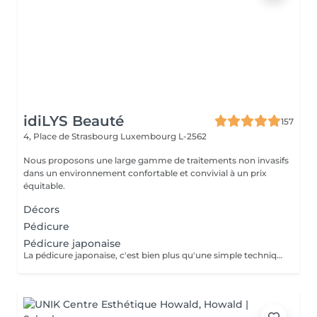
idiLYS Beauté
157
4, Place de Strasbourg
Luxembourg L-2562
Nous proposons une large gamme de traitements non invasifs
dans un environnement confortable et convivial à un prix
équitable.
Décors
Pédicure
Pédicure japonaise
La pédicure japonaise, c'est bien plus qu'une simple technique de soin des ongles. Le but, c'est vraiment de redonner de l'éclat et de la vitalité aux ongles. Des ingrédients naturels sont utilisés pour chouchouter les ongles et mettre en valeur leur beauté innée : - on nourrit et on renforce les ongles avec des produits comme la cire d'abeille, le lait de riz et le soja. - on utilise des outils spécifiques et des techniques toutes douces, comme un polissage délicat et l'application de pâtes riches en nutriments.