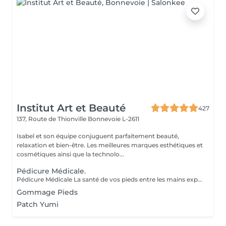
Institut Art et Beauté
427
137, Route de Thionville
Bonnevoie L-2611
Isabel et son équipe conjuguent parfaitement beauté,
relaxation et bien-être. Les meilleures marques esthétiques et
cosmétiques ainsi que la technolo...
Pédicure Médicale.
Pédicure Médicale La santé de vos pieds entre les mains expertes de professionnelles. Offrez à vos pieds les meilleurs soins avec notre pédicure médicale, une véritable cure de jouvence. Contrairement à la pédicure esthétique, qui se concentre sur l'apparence, la pédicure médicale traite et prévient les affections telles que les callosités, les durillons et les ongles incarnés. Nos Soins Spécialisés : Bain de Pieds : Apaisant et ramollissant, il prépare vos pieds pour des soins optimaux. Soin des Ongles et Cuticules : Coupe, limage, et traitement des cuticules pour prévenir les infections et les ongles incarnés. Élimination des Callosités : Techniques spécialisées pour une peau lisse et sans douleur. Massage : Améliore la circulation sanguine et soulage les tensions. Masque Hydratant : Nourrit en profondeur pour des pieds doux et souples. Choisir la Pédicure Médicale pour : La Santé de vos Pieds : Traitez les problèmes de santé et prévenez les complications. Confort et Détente : Alliez soin et relaxation pour une expérience agréable. Prévention : Évitez les problèmes futurs et améliorez votre qualité de vie. Expertise Professionnelle : Profitez de soins personnalisés dispensés par des esthéticiennes diplômées. Vos pieds vous remercieront, et vous repartirez avec une sensation de légèreté et de fraîcheur.
Gommage Pieds
Patch Yumi