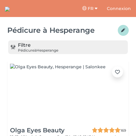
FR
Connexion
Pédicure
à
Hesperange
Filtre
Pédicure
à
Hesperange
Olga Eyes Beauty
169