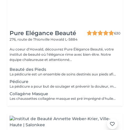
Pure Elégance Beauté
630
276, route de Thionville
Howald L-5884
Au coeur d'Howald, découvrez Pure Élégance Beauté, votre
institut de beauté où l'élégance rime avec bien-être. Notre
équipe chaleureuse et attentionné...
Beauté des Pieds
La pédicurie est un ensemble de soins destinés aux pieds afin d'améliorer leur confort et leur apparence, ainsi que ceux des ongles. Bain de pieds inclus.
Pédicure
La pédicure a pour but de soulager et prévenir la douleur, mais également les effets secondaires des pathologies. Cors, durillons, crevasses ou il-de-perdrix sont ainsi traités par une pédicure. (avec coupe cors lames)
Collagène Masque
Les chaussettes collagène masque est pré imprégné d'huile d'argon et d'une émulsion riche en collagène pour pénétrer et hydrater la peau.