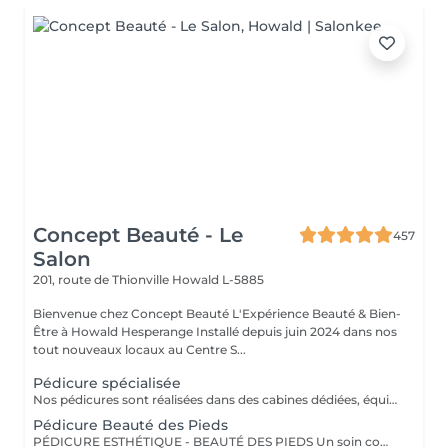
Concept Beauté - Le
457
Salon
201, route de Thionville
Howald L-5885
Bienvenue chez Concept Beauté L'Expérience Beauté & Bien-
Être à Howald Hesperange Installé depuis juin 2024 dans nos
tout nouveaux locaux au Centre S...
Pédicure spécialisée
Nos pédicures sont réalisées dans des cabines dédiées, équipées de fauteuils Pedi Spa avec bain de pieds intégré, pour une expérience alliant détente et expertise. Nous utilisons les produits spécifiques de la toute nouvelle gamme pieds de ProNails, formulée pour nourrir, réparer et protéger vos pieds en profondeur. PÉDICURE COMPLÈTE L'Expertise d'un Soin Médicalisé Notre pédicure complète, idéale pour celles et ceux qui souhaitent un soin approfondi des pieds. Ce soin est recommandé en cas de callosités, cors, durillons ou ongles épaissis. Ce soin expert comprend : Soins des ongles et cuticules Traitement des callosités, cors et durillons Lissage et hydratation intense pour retrouver des pieds doux et confortables Massage relaxant et apaisant pour stimuler la circulation Selon vos envies, vous pouvez compléter votre pédicure avec : Pose vernis Longwear Pour une touche de couleur élégante Vernis semi-permanent Tenue parfaite Soin Spa Complet des Pieds Exfoliation, masque nourrissant et massage profond pour une détente absolue Offrez à vos pieds un soin sur-mesure, réalisé par nos professionnelles expertes ! Un soin idéal pour retrouver confort et légèreté, tout en préservant la santé de vos pieds !
Pédicure Beauté des Pieds
PÉDICURE ESTHÉTIQUE - BEAUTÉ DES PIEDS Un soin complet pour des pieds soignés et sublimés, idéal pour une mise en beauté régulière. Ce soin comprend : Limage et mise en forme des ongles Soins des cuticules et hydratation Exfoliation pour des pieds tout doux Pose de vernis classique ou semi-permanent (en option) Parfait pour garder des pieds élégants toute l'année ! Un soin idéal pour retrouver confort et légèreté, tout en préservant la santé de vos pieds ! OPTIONS À LA CARTE Personnalisez votre soin ! Selon vos envies, vous pouvez compléter votre pédicure avec : Pose de vernis Longwear Pour une touche de couleur élégante Vernis semi-permanent Tenue parfaite jusqu'à 3 semaines Soin Spa Complet des Pieds Exfoliation, masque nourrissant et massage profond pour une détente absolue Profitez d'un véritable rituel de soins des pieds dans un cadre relaxant et confortable, grâce à nos fauteuils Pedi Spa et aux produits de pointe de ProNails !