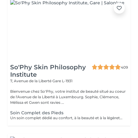
So'Phy Skin Philosophy
409
Institute
7, Avenue de la Liberté
Gare L-1931
Bienvenue chez So'Phy, votre institut de beauté situé au coeur
de l'Avenue de la Liberté à Luxembourg. Sophie, Clémence,
Mélissa et Gwen sont ravies ...
Soin Complet des Pieds
Un soin complet dédié au confort, à la beauté et à la légèreté des pieds. Le soin débute par un bain de pieds relaxant, suivi d'une exfoliation douce afin d'éliminer les cellules mortes et retrouver une peau plus lisse et souple. Un masque nourrissant est ensuite appliqué pour hydrater en profondeur, tandis que les ongles et les cuticules sont soigneusement travaillés pour un résultat net et soigné. Le soin se prolonge par un moment de détente, apportant une sensation immédiate de confort et de légèreté. Les pieds sont plus doux, la peau nourrie et les ongles parfaitement soignés. Le vernis classique n'est pas proposé à l'institut. Si vous le souhaitez, nous pouvons toutefois réaliser la pose avec votre propre vernis en sélectionnant l'option correspondante.