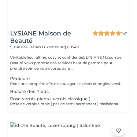
LYSIANE Maison de
147
Beauté
5, rue des Frênes
Luxembourg L-1549
Véritable lieu raffiné, cosy et confidentiel. LYSIANE Maison de
Beauté vous propose des services haut de gamme pour
prendre soin de votre corps dans ...
Pédicure
Pédicure complète afin de soulager les pieds et ongles sensibles et douloureux. Reconstruction des ongles abîmés ou détruits après choc avec hématomes. Nous reconstruisons l'ongle à base d'un gel contenant des fibres.
Beauté des Pieds
Pose vernis pieds ( vernis classique )
Pose de vernis simple ( pas de semi permanent ) réalisée sans beauté des pieds ni pédicure. Les ongles seront simplement raccourcis rapidement. Se munir d'une paire de chaussures ouvertes car le vernis doit sécher environs 2h malgré l'accélérateur de séchage que nous appliquons.