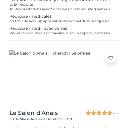
prix reduits
Toutes prestations avec * ont déjà un prix reduite :) Vernis = Couleur normal qu'on sait retirer soi-même avec du disslovant. Prend 30min pour sècher et tient 2-4 jours sur les mains et 1 mois sur les pieds. Semi = Se fait secher sous la lampe LED et se fait retirer par l'esthéticienne de préférence (y compris dans le prix). Il tient 3 semaines sur les mains et 4-5 semaines sur les pieds. Il sera seche immédiatement. Peut abîmer les ongles si c'est fait trop souvent, sans pause.
Pédicure (médicale)
on travaille avec un appareil professionnel de la marque RUCK, bain de pieds, coupe et limage des ongles, enlève de la peau dure (coupe et/ou limage), polissage des ongles, nettoyage des cuticules, ongles incarnés et corps seront traités
Pedicure (medi) avec vernis
Pedicure avec Vernis on travaille avec un appareil professionnel de la marque RUCK, bain de pieds, coupe et limage des ongles, enlève de la peau dure (coupe et/ou limage), polissage des ongles, nettoyage des cuticules, ongles incarnés et corps seront traités et massage pieds Vernis = Couleur normal qu'on sait retirer soi-même avec du disslovant. Prend 30min pour sècher et tient 2-4 jours sur les mains et 1 mois sur les pieds. Semi = Se fait secher sous la lampe LED et se fait retirer par l'esthéticienne de préférence (y compris dans le prix). Il tient 3 semaines sur les mains et 4-5 semaines sur les pieds. Il sera seche immédiatement. Peut abîmer les ongles si c'est fait trop souvent, sans pause.
Le Salon d’Anais
255
3, rue Marie-Adelaïde
Hollerich L-2128