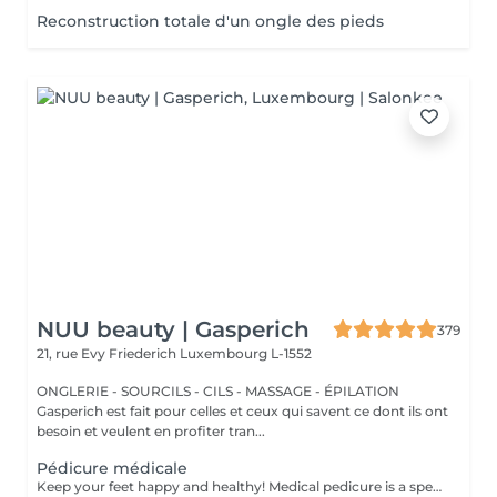
Reconstruction totale d'un ongle des pieds
NUU beauty | Gasperich
379
21, rue Evy Friederich
Luxembourg L-1552
ONGLERIE - SOURCILS - CILS - MASSAGE - ÉPILATION
Gasperich est fait pour celles et ceux qui savent ce dont ils ont
besoin et veulent en profiter tran...
Pédicure médicale
Keep your feet happy and healthy! Medical pedicure is a specialised form of feet treatment where a nail master eliminates such problems as calluses, cracks and deformed nails etc. How is pedicure medical done? - problem is identified - feet are disinfected and softened - calloused skin is removed - nail plate is treated - skin is treated - medical cream is applied Age restrictions: recommended to do from 16 years. Post procedure recommendations: professional home care is recommended after the procedure. Frequency: once in 3-4 weeks.