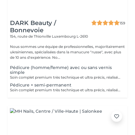
DARK Beauty /
159
Bonnevoie
154, route de Thionville
Luxembourg L-2610
Nous sommes une équipe de professionnelles, majoritairement
ukrainiennes, spécialisées dans la manucure "russe", avec plus
de 10 ans d'expérience. No...
Pédicure (homme/femme) avec ou sans vernis
simple
Soin complet premium très technique et ultra précis, réalisé principalement à la ponceuse afin d'obtenir un contour d'ongle parfaitement net et une application du vernis au plus près, voire légèrement sous la cuticule. Cette technique permet de retarder visuellement la repousse d'environ 10 jours. Résultat visuel : -Ongles extrêmement soignés, contours nets, forme impeccable -Effet Instagram / photo studio : propre, précis, sans petites peaux apparentes Contenu de la prestation : -Dépose de l'ancien vernis semi-permanent (si besoin, choisissez dans cet écran svp cette option de réservation) -Préparation très minutieuse de la plaque de l'ongle -Limer les ongles -Traitement délicat des cuticules -Elimination des peaux mortes -Talons nettoyés -Application d'un vernis simple transparent (si vous le souhaitez) OU application de votre propre vernis simple (si besoin, choisissez dans cet écran svp cette option de réservation) -Application d'huile pour cuticules et de crème pour les pieds
Pédicure + semi-permanent
Soin complet premium très technique et ultra précis, réalisé principalement à la ponceuse afin d'obtenir un contour d'ongle parfaitement net et une application du vernis au plus près, voire légèrement sous la cuticule. Cette technique permet de retarder visuellement la repousse d'environ 10 jours. Résultat visuel : -Ongles extrêmement soignés, contours nets, forme impeccable -Effet Instagram / photo studio : propre, précis, sans petites peaux apparentes Une solution parfaite pour des ongles impeccables et durables : -Tenue moyenne : Jusqu'à 6 semaines !!!! Contenu de la prestation : -Dépose de l'ancien vernis semi-permanent (si besoin, déjà inclus dans ce prix/service) -Préparation très minutieuse de la plaque de l'ongle -Limer les ongles -Traitement délicat des cuticules -Elimination des peaux mortes -Talons nettoyés -Application du vernis semi-permanent -Application d'huile pour cuticules et de crème pour les pieds Optionnel : -Prix par ongle pour décoration jusqu'à 5 ongles (réservez svp "AVEC décoration simple" dans ce cas) +3€ par ongle -Prix pour décoration simple (French, Chrome, Baby Boomer, Cat Eyes, Stickers, Foil) 6-10 ongles -> +20€ -Prix pour décoration complexe (3D, Dessins à la mains, Stamping, French avec Chrome, Baby Boomer avec Chrome, French avec Cat Eyes) 6-10 ongles -> +30€ -Extension/reconstruction de maximum 2 ongles (réservez svp "AVEC extension/reconstruction" dans ce cas) +10€ par ongle