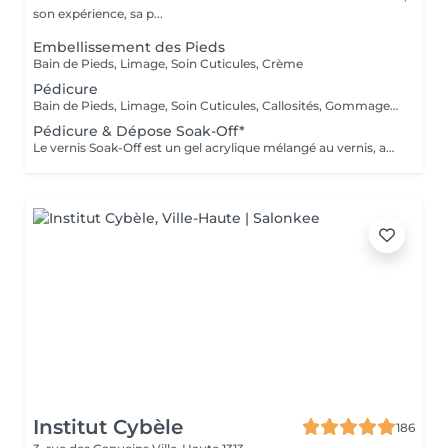
son expérience, sa p...
Embellissement des Pieds
Bain de Pieds, Limage, Soin Cuticules, Crème
Pédicure
Bain de Pieds, Limage, Soin Cuticules, Callosités, Gommage, Base, Crème
Pédicure & Dépose Soak-Off*
Le vernis Soak-Off est un gel acrylique mélangé au vernis, appliqué sur l'ongle et durci par des LED. Il a la même texture qu'un vernis classique, est aussi liquide et a encore plus de brillance. Il reste impeccable, sans ternir et sans s'écailler jusqu'à 18 jours
Institut Cybèle
186