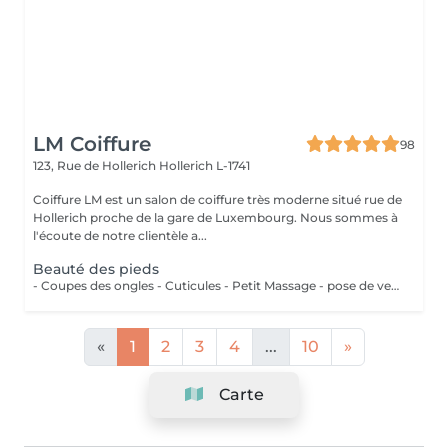
LM Coiffure
98
123, Rue de Hollerich
Hollerich L-1741
Coiffure LM est un salon de coiffure très moderne situé rue de
Hollerich proche de la gare de Luxembourg. Nous sommes à
l'écoute de notre clientèle a...
Beauté des pieds
- Coupes des ongles - Cuticules - Petit Massage - pose de vernis semi-permanent couleur ( Si vous voulez une french, veuillez svp cocher l'onglet french en plus)
«
1
2
3
4
...
10
»
Carte