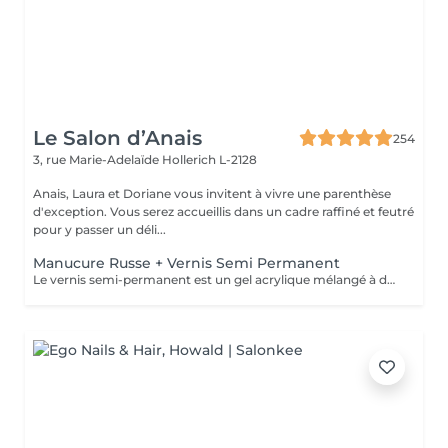
Le Salon d’Anais
254
3, rue Marie-Adelaïde
Hollerich L-2128
Anais, Laura et Doriane vous invitent à vivre une parenthèse
d'exception. Vous serez accueillis dans un cadre raffiné et feutré
pour y passer un déli...
Manucure Russe + Vernis Semi Permanent
Le vernis semi-permanent est un gel acrylique mélangé à du vernis, appliqué sur l'ongle et durci par des UV. Il a la même texture qu'un vernis classique, est aussi liquide et a encore plus de brillance. Il reste impeccable, sans ternir et sans s'écailler jusqu'à 3 voir 4 semaines