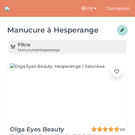
FR
Connexion
Manucure
à
Hesperange
Filtre
Manucure
à
Hesperange
Olga Eyes Beauty
169