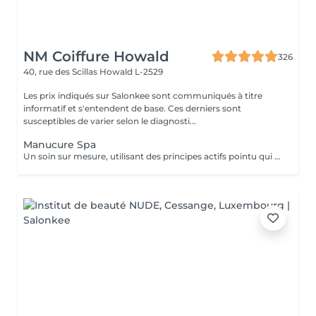
NM Coiffure Howald
326
40, rue des Scillas
Howald L-2529
Les prix indiqués sur Salonkee sont communiqués à titre
informatif et s'entendent de base. Ces derniers sont
susceptibles de varier selon le diagnosti...
Manucure Spa
Un soin sur mesure, utilisant des principes actifs pointu qui vous aidera a la restructuration de vos mains ainsi que vos ongles. Une combination parfaite entre exfoliation et masque pour retrouver éclat et hydratation durable .