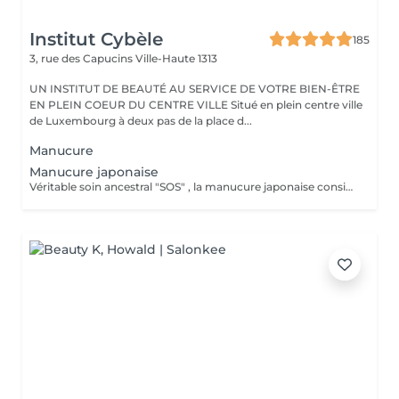
Institut Cybèle
185
3, rue des Capucins
Ville-Haute 1313
UN INSTITUT DE BEAUTÉ AU SERVICE DE VOTRE BIEN-ÊTRE
EN PLEIN COEUR DU CENTRE VILLE Situé en plein centre ville
de Luxembourg à deux pas de la place d...
Manucure
Manucure japonaise
Véritable soin ancestral "SOS" , la manucure japonaise consiste à nourrir l'ongle en profondeur à l'aide de produits 100% naturels riches en cire d'abeille, kératine et vitamines, puis à faire pénétrer ces actifs grâce à un polissage doux. Cela permet de lisser la surface de l'ongle et de lui donner une brillance naturelle effet glossy pendant 3 semaines. L'effet est immédiat et le résultat est bluffant. Ce rituel stimule la circulation sanguine et la croissance des ongles Idéale pour les ongles fragiles, abîmés ou après des poses de gel ou semi-permanent, la manucure japonaise aide à retrouver des ongles sains, forts et brillants. Excellente manucure pour les personnes qui ne veulent pas ou ne peuvent pas mettre du gel, semi permanent.