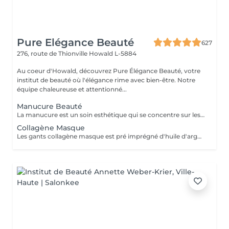
Pure Elégance Beauté
627
276, route de Thionville
Howald L-5884
Au coeur d'Howald, découvrez Pure Élégance Beauté, votre
institut de beauté où l'élégance rime avec bien-être. Notre
équipe chaleureuse et attentionné...
Manucure Beauté
La manucure est un soin esthétique qui se concentre sur les ongles. Esthéticienne trempera vos doigts dans un bol d'eau chaude au début du processus de manucure. La manucure permet de fortifier les ongles, de les débarrasser des petites peaux mortes qui les entourent et d'afficher des mains soignées. Se limite à repousser les cuticules, limer et polir les ongles et accompagner d'un massage des mains à la fin de la manucure et les recouvrir éventuellement de vernis à ongles à la fin.
Collagène Masque
Les gants collagène masque est pré imprégné d'huile d'argon et d'une émulsion riche en collagène pour pénétrer et hydrater la peau.