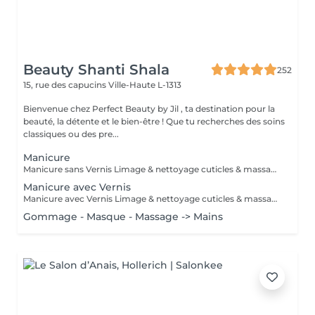
Beauty Shanti Shala
252
15, rue des capucins
Ville-Haute L-1313
Bienvenue chez Perfect Beauty by Jil , ta destination pour la
beauté, la détente et le bien-être ! Que tu recherches des soins
classiques ou des pre...
Manicure
Manicure sans Vernis Limage & nettoyage cuticles & massage mains
Manicure avec Vernis
Manicure avec Vernis Limage & nettoyage cuticles & massage mains Vernis = Couleur normal qu'on sait retirer soi-même avec du disslovant. Prend 30min pour sècher et tient 2-4 jours sur les mains et 1 mois sur les pieds. Semi = Se fait secher sous la lampe LED et se fait retirer par l'esthéticienne de préférence (y compris dans le prix chez PB ). Il tient 3 semaines sur les mains et 4-5 semaines sur les pieds. Il sera seche immédiatement. Peut abîmer les ongles si c'est fait trop souvent, sans pause.
Gommage - Masque - Massage -> Mains