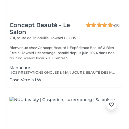
Concept Beauté - Le
450
Salon
201, route de Thionville
Howald L-5885
Bienvenue chez Concept Beauté L'Expérience Beauté & Bien-
Être à Howald Hesperange Installé depuis juin 2024 dans nos
tout nouveaux locaux au Centre S...
Manucure
NOS PRESTATIONS ONGLES & MANUCURE BEAUTÉ DES MAINS Manucure & Soin Nourrissant Offrez à vos mains un soin complet avec une manucure experte comprenant : Limage et mise en forme des ongles Soins des cuticules pour un contour net Massage nourrissant avec des soins hydratants ProNails En supplément : Application d'un vernis Longwear ou semi-permanent (en option) Une pause bien-être idéale pour retrouver des mains soignées et élégantes. OPTIONS À LA CARTE Personnalisez votre soin ! Selon vos envies, vous pouvez compléter votre manucure avec : Pose de vernis Longwear Pour une touche de couleur élégante Vernis semi-permanent Tenue parfaite jusqu'à 3 semaines Soin Spa Complet des mains Exfoliation, masque nourrissant et massage profond pour une détente absolue Offrez à vos mains un soin sur-mesure, réalisé par nos professionnelles expertes ! Notre équipe est composée d'expertes hautement qualifiées, dont certaines sont formatrices en onglerie dans notre centre Concept Beauté Distribution. Nous maîtrisons les dernières tendances et techniques pour garantir des prestations d'exception. Besoin d'un conseil personnalisé ? Nous sommes là pour vous guider vers la meilleure option selon votre type d'ongles et votre style de vie. Offrez à vos mains et à vos pieds l'expertise qu'ils méritent avec ProNails et notre équipe d'expertes !
Pose Vernis LW