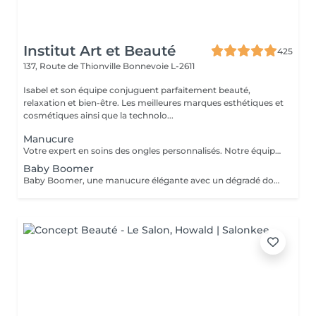
Institut Art et Beauté
425
137, Route de Thionville
Bonnevoie L-2611
Isabel et son équipe conjuguent parfaitement beauté,
relaxation et bien-être. Les meilleures marques esthétiques et
cosmétiques ainsi que la technolo...
Manucure
Votre expert en soins des ongles personnalisés. Notre équipe de prothésistes ongulaires diplômées vous offre une gamme complète de services pour des ongles magnifiques et durables. Expertise et Professionnalisme : Prothésistes qualifiées et expérimentées : o Isabel, o Francesca, o Fatima, o Deborah, o Patricia, o Mirza, Des produits de haute qualité, aux couleurs variées pour des résultats éclatants et durables. Garantie de beauté et santé de vos ongles. Services adaptés à vos goûts et votre personnalité Capsules pour allonger rapidement vos ongles. Rallongement en Gel : Pour un résultat naturel et durable. Remplissage toute les 3 a 4 semaines pour comble la repousse et préserve l'intégrité de la pose initiale. Manucure Soins et esthétisme pour des ongles en pleine santé et élégants. Nos Techniques Manucure Combinée : Soins complets et embellissement. Vernis Semi-Permanent : Couleur durable sans pose de gel. Chablon ou Capsules : Pose traditionnelle ou look naturel.
Baby Boomer
Baby Boomer, une manucure élégante avec un dégradé doux allant d'un nude naturel à un blanc éclatant. Ce style chic est parfait pour toutes les occasions. Sublimez vos ongles avec cette tendance incontournable ! Réservez dès maintenant pour profiter d'un look sophistiqué. Ne manquez pas l'ocasion de briller !