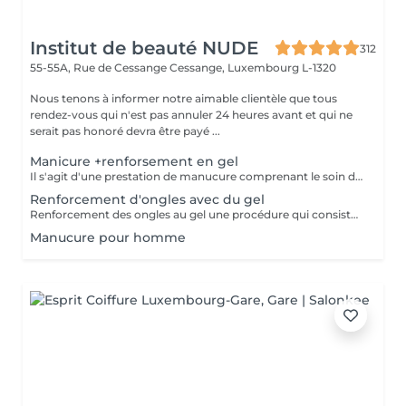
Institut de beauté NUDE
312
55-55A, Rue de Cessange
Cessange, Luxembourg L-1320
Nous tenons à informer notre aimable clientèle que tous
rendez-vous qui n'est pas annuler 24 heures avant et qui ne
serait pas honoré devra être payé ...
Manicure +renforsement en gel
Il s'agit d'une prestation de manucure comprenant le soin des cuticules, le polissage des replis latéraux, ainsi que le renforcement de vos ongles naturels sans extension. Les ongles deviennent plus forts, soignés et gardent leur longueur naturelle. Il est recommandé de répéter la procédure toutes les 3 semaines pour maintenir un résultat optimal.
Renforcement d'ongles avec du gel
Renforcement des ongles au gel une procédure qui consiste à appliquer un gel fortifiant sur l'ongle naturel. Il protège contre la casse, lisse la surface et renforce les ongles. Convient à : Ongles fins, cassants et dédoublés Ceux qui veulent renforcer leurs ongles sans extension Prolonger la tenue du vernis Le gel est appliqué en fine couche, sans alourdir l'ongle, et aide à obtenir une longueur saine.
Manucure pour homme