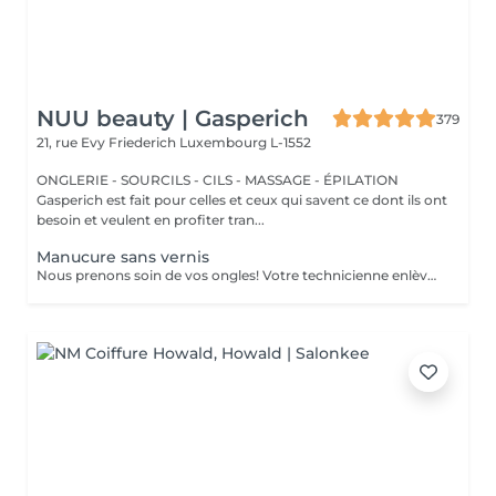
NUU beauty | Gasperich
379
21, rue Evy Friederich
Luxembourg L-1552
ONGLERIE - SOURCILS - CILS - MASSAGE - ÉPILATION
Gasperich est fait pour celles et ceux qui savent ce dont ils ont
besoin et veulent en profiter tran...
Manucure sans vernis
Nous prenons soin de vos ongles! Votre technicienne enlèvera délicatement les cellules mortes, façonnera et limera vos ongles, et polira la surface extérieure pour un fini lisse et naturel. Nos experts proposent des manucures à bords, hardware ou combinées, selon vos préférences. Comment se fait une manucure sans vernis? - la peau rugueuse est délicatement enlevée - la forme de la plaque de l'ongle est corrigée avec douceur - les cuticules et bords latéraux sont soigneusement traités - de l'huile nourrissante pour les cuticules et de la crème pour les mains sont appliquées pour nourrir et hydrater Limitations d'âge: recommandé à partir de 14 ans. Recommandations post-procédure: aucun soin particulier n'est nécessaire après cette procédure. Fréquence: une fois toutes les 3 semaines.