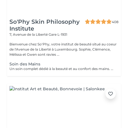
So'Phy Skin Philosophy
408
Institute
7, Avenue de la Liberté
Gare L-1931
Bienvenue chez So'Phy, votre institut de beauté situé au coeur
de l'Avenue de la Liberté à Luxembourg. Sophie, Clémence,
Mélissa et Gwen sont ravies ...
Soin des Mains
Un soin complet dédié à la beauté et au confort des mains. Le soin débute par une exfoliation douce afin d'affiner le grain de peau et révéler son éclat naturel. Les mains sont ensuite enveloppées dans un masque hydratant et nourrissant pour une action en profondeur. Pendant ce temps, les ongles sont soigneusement travaillés afin de leur redonner une forme nette et harmonieuse. Le soin se termine par un massage relaxant des mains, procurant une sensation immédiate de confort et de détente. Les mains sont plus douces, la peau nourrie et les ongles parfaitement soignés. Le vernis classique n'est pas proposé à l'institut. Si vous le souhaitez, nous pouvons toutefois réaliser la pose avec votre propre vernis en sélectionnant l'option correspondante.