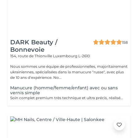
DARK Beauty /
158
Bonnevoie
154, route de Thionville
Luxembourg L-2610
Nous sommes une équipe de professionnelles, majoritairement
ukrainiennes, spécialisées dans la manucure "russe", avec plus
de 10 ans d'expérience. No...
Manucure (homme/femme/enfant) avec ou sans
vernis simple
Soin complet premium très technique et ultra précis, réalisé principalement à la ponceuse afin d'obtenir un contour d'ongle parfaitement net et une application du vernis au plus près, voire légèrement sous la cuticule. Cette technique permet de retarder visuellement la repousse d'environ 10 jours. Résultat visuel : -Ongles extrêmement soignés, contours nets, forme impeccable -Effet Instagram / photo studio : propre, précis, sans petites peaux apparentes Contenu de la prestation : -Dépose de l'ancien vernis semi-permanent et/ou gel (si besoin, choisissez dans cet écran svp cette option de réservation) -Préparation très minutieuse de la plaque de l'ongle -Elimination des peaux mortes -Façonner et limer les ongles -Traitement délicat des cuticules -Application d'un vernis simple transparent (si vous le souhaitez) OU application de votre propre vernis simple (si besoin, choisissez dans cet écran svp cette option de réservation) -Application d'huile pour cuticules et de crème pour les mains