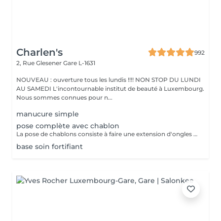
Charlen's
992
2, Rue Glesener
Gare L-1631
NOUVEAU : ouverture tous les lundis !!!! NON STOP DU LUNDI
AU SAMEDI L'incontournable institut de beauté à Luxembourg.
Nous sommes connues pour n...
manucure simple
pose complète avec chablon
La pose de chablons consiste à faire une extension d'ongles en gel, sans avoir recours aux capsules. Prestation un peu plus longue que les capsules mais tres tres jolie :)
base soin fortifiant