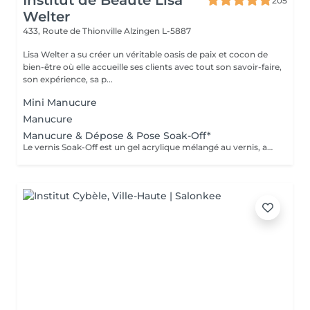
Institut de Beauté Lisa
205
Welter
433, Route de Thionville
Alzingen L-5887
Lisa Welter a su créer un véritable oasis de paix et cocon de
bien-être où elle accueille ses clients avec tout son savoir-faire,
son expérience, sa p...
Mini Manucure
Manucure
Manucure & Dépose & Pose Soak-Off*
Le vernis Soak-Off est un gel acrylique mélangé au vernis, appliqué sur l'ongle et durci par des LED. Il a la même texture qu'un vernis classique, est aussi liquide et a encore plus de brillance. Il reste impeccable, sans ternir et sans s'écailler jusqu'à 18 jours