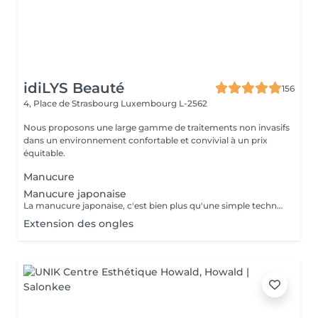
idiLYS Beauté
156
4, Place de Strasbourg
Luxembourg L-2562
Nous proposons une large gamme de traitements non invasifs
dans un environnement confortable et convivial à un prix
équitable.
Manucure
Manucure japonaise
La manucure japonaise, c'est bien plus qu'une simple technique de soin des ongles. Le but, c'est vraiment de redonner de l'éclat et de la vitalité aux ongles. Des ingrédients naturels sont utilisés pour chouchouter les ongles et mettre en valeur leur beauté innée : - on nourrit et on renforce les ongles avec des produits comme la cire d'abeille, le lait de riz et le soja. - on utilise des outils spécifiques et des techniques toutes douces, comme un polissage délicat et l'application de pâtes riches en nutriments.
Extension des ongles