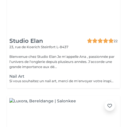
Studio Elan
22
23, rue de Koerich
Steinfort L-8437
Bienvenue chez Studio Elan Je m'appelle Ana , passionnée par
l'univers de l'onglerie depuis plusieurs années. J'accorde une
grande importance aux dé...
Nail Art
Si vous souhaitez un nail art, merci de m'envoyer votre inspiration avant de réserver le rendez-vous. Chaque design demande un temps différent, je dois donc adapter le créneau en conséquence. Sans le temps prévu lors de la réservation, je ne pourrai malheureusement pas réaliser de nail art le jour du rendez-vous. Merci de votre compréhension !