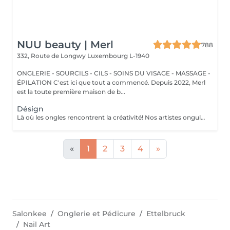
NUU beauty | Merl
788
332, Route de Longwy
Luxembourg L-1940
ONGLERIE - SOURCILS - CILS - SOINS DU VISAGE - MASSAGE -
ÉPILATION C'est ici que tout a commencé. Depuis 2022, Merl
est la toute première maison de b...
Désign
Là où les ongles rencontrent la créativité! Nos artistes ongulaires experts créent des designs de toute complexité, donnant vie à votre vision avec précision et créativité. que vous rêviez d'une french classique, d'un dégradé chic ou de dessins complexes sur quelques ongles, nous avons ce qu'il vous faut. Pour une french impeccable, un fascinant effet cat-eye, un chrome spectaculaire ou un élégant effet baby boomer (dégradé), nous veillons à ce que chaque ongle soit une véritable uvre d'art. vous préférez un design unique sur seulement quelques ongles? Pas de problème ! vous pouvez personnaliser votre design pour créer un look unique, aussi individuel que vous. Laissez vos ongles exprimer votre style!
«
1
2
3
4
»
Salonkee
Onglerie et Pédicure
Ettelbruck
Nail Art