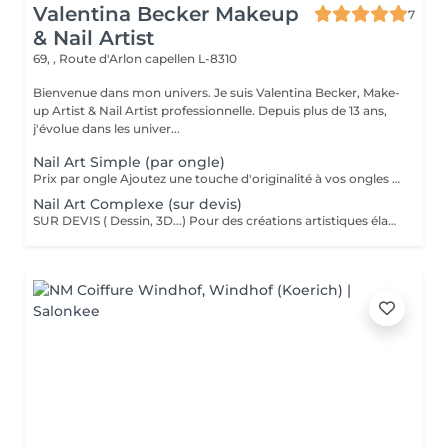
Valentina Becker Makeup
7
& Nail Artist
69, , Route d'Arlon
capellen L-8310
Bienvenue dans mon univers. Je suis Valentina Becker, Make-
up Artist & Nail Artist professionnelle. Depuis plus de 13 ans,
j'évolue dans les univer...
Nail Art Simple (par ongle)
Prix par ongle Ajoutez une touche d'originalité à vos ongles avec un nail art discret et élégant. Petits motifs peints à la main, des strass, des paillettes, des effets ou de fines décorations sur un ou plusieurs ongles etc...
Nail Art Complexe (sur devis)
SUR DEVIS ( Dessin, 3D...) Pour des créations artistiques élaborées, des motifs détaillés peints à la main, des effets 3D, des incrustations ou des designs entièrement personnalisés.