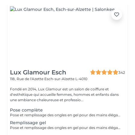
Lux Glamour Esch
342
118, Rue de l'Azette
Esch-sur-Alzette L-4010
Fondé en 2014, Lux Glamour est un salon de coiffure et
d'esthétique qui accueille femmes, hommes et enfants dans
une ambiance chaleureuse et professio...
Pose complète
Pose et remplissage des ongles en gel pour des mains élégantes et durables. La French et le Babyboomer entraînent un supplément de 7 €. Pour toute décoration (brillants, dessins, motifs), à partir de la deuxième ongle décoré, un coût supplémentaire de 3 € sera appliqué.
Remplissage gel
Pose et remplissage des ongles en gel pour des mains élégantes et durables. La French et le Babyboomer entraînent un supplément de 7 €. Pour toute décoration (brillants, dessins, motifs), à partir de la deuxième ongle décoré, un coût supplémentaire de 3 € sera appliqué.