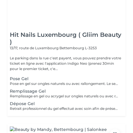
Hit Nails Luxembourg ( Gliim Beauty
)
13/17, route de Luxembourg
Bettembourg L-3253
Le parking dans la rue c'est payent, vous pouvez prendre votre
ticket en ligne avec l'application Indigo Neo (prenez 30min
pour le premier ticket, c'e...
Pose Gel
Pose en gel sur ongles naturels ou avec rallongement. Le service comprend la manucure russe, la construction complète en gel, l'architecture adaptée à l'ongle et une finition lisse et résistante.
Remplissage Gel
Remplissage en gel ou acrygel sur ongles naturels ou avec rallongement existant. Le service comprend la manucure russe, la correction de l'architecture, le renforcement de la structure en gel et une finition lisse, uniforme et résistante.
Dépose Gel
Retrait professionnel du gel effectué avec soin afin de préserver l'ongle naturel. Le service comprend la manucure russe, la mise en forme de l'ongle et une pose de vernis traditionnel transparent, pour une finition propre, soignée et naturelle.