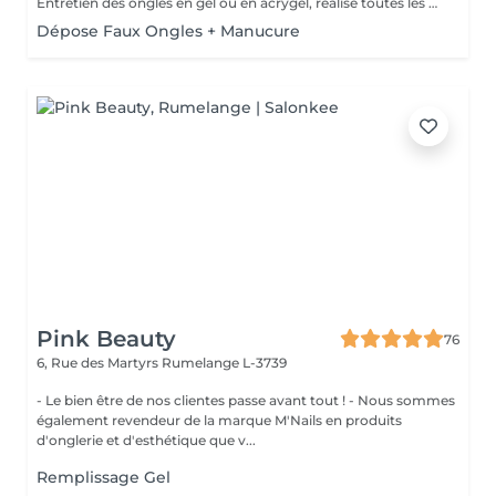
Entretien des ongles en gel ou en acrygel, réalisé toutes les 3 à 4 semaines pour combler la repousse et rafraîchir la forme et la couleur. Inclus : mise à niveau de la structure, limage, soin des cuticules, couleur. Résultat : des ongles comme neufs, toujours impeccables et résistants. Un geste essentiel pour prolonger la beauté de votre pose sans tout recommencer.
Dépose Faux Ongles + Manucure
Pink Beauty
76
6, Rue des Martyrs
Rumelange L-3739
- Le bien être de nos clientes passe avant tout ! - Nous sommes
également revendeur de la marque M'Nails en produits
d'onglerie et d'esthétique que v...
Remplissage Gel