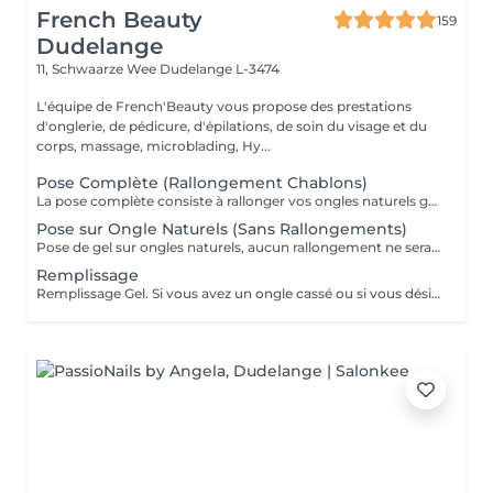
French Beauty
159
Dudelange
11, Schwaarze Wee
Dudelange L-3474
L'équipe de French'Beauty vous propose des prestations
d'onglerie, de pédicure, d'épilations, de soin du visage et du
corps, massage, microblading, Hy...
Pose Complète (Rallongement Chablons)
La pose complète consiste à rallonger vos ongles naturels grâce aux chablons (extension en Gel ou Acrygel ) Si vous désirez de la décoration merci de le sélectionner. Un supplément peut être demandé pour les longueurs XXL.
Pose sur Ongle Naturels (Sans Rallongements)
Pose de gel sur ongles naturels, aucun rallongement ne sera fait. Couleur/ French/ BabyBoomer. Si vous désirez une décoration merci de le sélectionner.
Remplissage
Remplissage Gel. Si vous avez un ongle cassé ou si vous désirez une décoration merci de le sélectionner en plus.