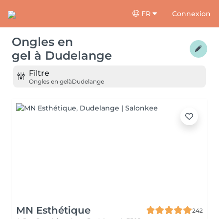
FR
Connexion
Ongles en
gel
à
Dudelange
Filtre
Ongles en gel
à
Dudelange
MN Esthétique
242