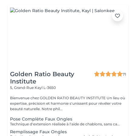
Golden Ratio Beauty
71
Institute
5, Grand-Rue
Kayl L-3650
Bienvenue chez GOLDEN RATIO BEAUTY INSTITUTE Un lieu où
expertise, précision et harmonie s'unissent pour révéler votre
beauté naturelle. Notre phil...
Pose Complète Faux Ongles
Technique d'extension réalisée à l'aide de chablons, sans capsule, pour allonger la forme naturelle de l'ongle de manière précise et personnalisée. Inclus : construction en gel, mise en forme, finition et vernis semi-permanent. Résultat : des ongles plus longs, élégants, solides et parfaitement adaptés à votre style. Tenue : 3 à 4 semaines. Une méthode idéale pour affiner ou transformer la silhouette de vos ongles tout en gardant un rendu naturel et soigné.
Remplissage Faux Ongles