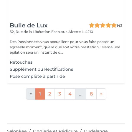
Bulle de Lux
143
52, Rue de la Libération
Esch-sur-Alzette L-4210
Des Passionnées vous accueillent pour vous faire passer un
agréable moment, quelle que soit votre prestation ! Même une
épilation sera un instant de d...
Retouches
Supplément ou Rectifications
Pose complète à partir de
«
1
2
3
4
...
8
»
Salonkee
Onglerie et Pédicure
Dudelange