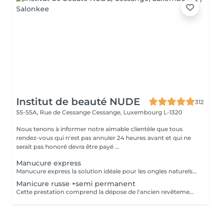
Institut de beauté NUDE
312
55-55A, Rue de Cessange
Cessange, Luxembourg L-1320
Nous tenons à informer notre aimable clientèle que tous
rendez-vous qui n'est pas annuler 24 heures avant et qui ne
serait pas honoré devra être payé ...
Manucure express
Manucure express la solution idéale pour les ongles naturels courts. Cette prestation comprend la dépose du revêtement, une préparation rapide des ongles et des cuticules, un renforcement avec une base rubber transparente et une finition avec un top camouflage. Sans modification de la forme naturelle de l'ongle : nous conservons votre forme habituelle, ovale ou carrée.
Manicure russe +semi permanent
Cette prestation comprend la dépose de l'ancien revêtement, le soin des cuticules, le travail des contours de l'ongle, la préparation de la plaque ongulaire et l'application d'un nouveau vernis semi-permanent. Afin de conserver un résultat soigné et durable, un remplissage est recommandé toutes les 2,5 à 3 semaines.