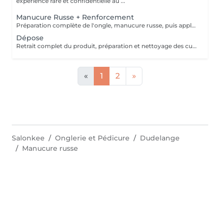
expérience rare et confidentielle au ...
Manucure Russe + Renforcement
Préparation complète de l'ongle, manucure russe, puis application d'un renfort avec base teintée couleur naturelle pour solidifier la plaque, unifier l'ongle et améliorer la tenue.
Dépose
Retrait complet du produit, préparation et nettoyage des cuticules en manucure russe, puis application d'huile pour cuticules et ongles afin de laisser une plaque propre, saine et hydratée.
«
1
2
»
Salonkee
Onglerie et Pédicure
Dudelange
Manucure russe