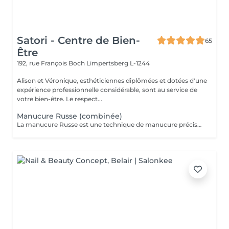
Satori - Centre de Bien-
65
Être
192, rue François Boch
Limpertsberg L-1244
Alison et Véronique, esthéticiennes diplômées et dotées d'une
expérience professionnelle considérable, sont au service de
votre bien-être. Le respect...
Manucure Russe (combinée)
La manucure Russe est une technique de manucure précise réalisée à l'aide d'embouts adaptés pour nettoyer en profondeur les cuticules et le contour des ongles. Elle permet un rendu ultra net, propre et une finition impeccable. Idéale avant une pose de vernis semi-permanent ou gel.