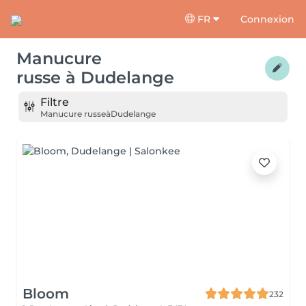
FR
Connexion
Manucure
russe
à
Dudelange
Filtre
Manucure russe
à
Dudelange
Bloom
232