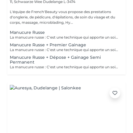
11, Schwaarze Wee
Dudelange L-3474
L'équipe de French'Beauty vous propose des prestations
d'onglerie, de pédicure, d'épilations, de soin du visage et du
corps, massage, microblading, Hy...
Manucure Russe
La manucure russe : C'est une technique qui apporte un soin complet de l'ongle naturel et des cuticules. Grâce à la manucure russe l'ongle est entièrement nettoyé des peaux et cuticules collés, ce qui apporte un rendu net et durable.
Manucure Russe + Premier Gainage
La manucure russe : C'est une technique qui apporte un soin complet de l'ongle naturel et des cuticules. Grâce à la manucure russe le semi permanent est posé sous la cuticule ce qui permet une repousse invisible de 7 à 12 jours. Cette prestation comprend la manucure russe complète ainsi que la pose renforcée au semi permanent (aucune dépose ne sera faite)
Manucure Russe + Dépose + Gainage Semi
Permanent
La manucure russe : C'est une technique qui apporte un soin complet de l'ongle naturel et des cuticules. Grâce à la manucure russe le semi permanent est posé sous la cuticule ce qui permet une repousse invisible de 7 à 12 jours. Cette prestation comprend la dépose de votre ancienne couleur, la manucure russe complète ainsi que la pose d'un semi permanent renforcé