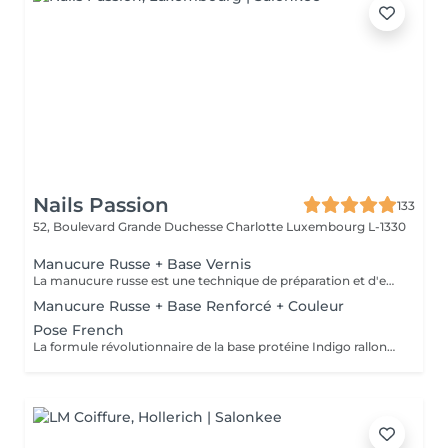
Nails Passion
133
52, Boulevard Grande Duchesse Charlotte
Luxembourg L-1330
Manucure Russe + Base Vernis
La manucure russe est une technique de préparation et d'embellissement aussi précise qu'efficace, qui consiste à arranger et sculpter délicatement le contour de l'ongle à l'aide d'outils de précision spécialisés. Esthétique mais aussi pratique, ce travail à la base de l'ongle offre un résultat lisse et net : des contours parfaitement définis, des cuticules durablement éliminées, un gain de longueur... En bref, un aspect soigné pour résultat irréprochable. La formule révolutionnaire de la base protéine Indigo rallonge les ongles, les renforcent naturellement et répare les cassures. Le résultat ? De longs ongles fortifiés qui ne se fendent pas, un véritable soin précieux.
Manucure Russe + Base Renforcé + Couleur
Pose French
La formule révolutionnaire de la base protéine Indigo rallonge les ongles, les renforcent naturellement et répare les cassures. Le résultat ? De longs ongles fortifiés qui ne se fendent pas, un véritable soin précieux.