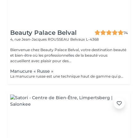
Beauty Palace Belval
74
4, rue Jean-Jacques ROUSSEAU
Belvaux L-4368
Bienvenue chez Beauty Palace Belval, votre destination beauté
et bien-être où les professionnelles de la beauté vous
accueillent avec plaisir pour des...
Manucure « Russe »
La manucure russe est une technique haut de gamme qui permet d'obtenir des ongles impeccables et soignés dans les moindres détails. Contrairement à la manucure classique, elle consiste à travailler minutieusement le contour de l'ongle et les cuticules à l'aide de la ponceuse et d'embouts spécifiques, pour un résultat net, élégant et longue durée. résultats: *Ongles nets et élégants *Pose de vernis plus précises et durable *Résultat soigné et longue tenue