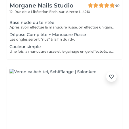
Morgane Nails Studio
40
12, Rue de la Libération
Esch-sur-Alzette L-4210
Base nude ou teintée
Après avoir effectué la manucure russe, on effectue un gainage sur l'ongle naturel à l'aide d'un gel qui peut être soit nude (naturel) soit teinté (blanc laiteux, rosé, pailleté ). On ne posera pas de couleur au dessus du gel ni de nail art pour cette prestation
Dépose Complète + Manucure Russe
Les ongles seront "nus" à la fin du rdv.
Couleur simple
Une fois la manucure russe et le gainage en gel effectués, on applique une (ou plusieurs) couleur(s) en fonction de vos envies. pailleté ). Cette prestation ne comporte pas de nail art