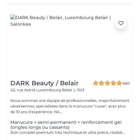
DARK Beauty / Belair
480
42, rue Astrid
Luxembourg Belair L-1143
Nous sommes une équipe de professionnelles, majoritairement
ukrainiennes, spécialisées dans la manucure "russe", avec plus
de 10 ans d'expérience. No...
Manucure + semi-permanent + renforcement gel
(ongles longs ou cassants)
Soin complet premium très technique et ultra précis, réalisé principalement à la ponceuse afin d'obtenir un contour d'ongle parfaitement net et une application du vernis au plus près, voire légèrement sous la cuticule. Cette technique permet de retarder visuellement la repousse d'environ 10 jours. Résultat visuel : -Ongles extrêmement soignés, contours nets, forme impeccable -Effet Instagram / photo studio : propre, précis, sans petites peaux apparentes Nous incluons un renforcement en gel, fortement conseillé pour les ongles longs, fragiles ou cassants. Une solution idéale pour des ongles impeccables et durables : -Tenue moyenne : Jusqu'à 4 semaines !!!! Contenu de la prestation -> 95 € : -Dépose de l'ancien vernis semi-permanent et/ou gel (si nécessaire, déjà incluse dans ce prix/service) -Préparation très minutieuse de la plaque de l'ongle -Élimination des peaux mortes -Mise en forme et limage des ongles -Traitement délicat des cuticules -Renforcement en gel -Correction de la forme naturelle des ongles (optionnel, réservez svp "AVEC décoration simple" dans ce cas) -Application du vernis semi-permanent -Application d'huile pour cuticules et de crème pour les mains Optionnel : -Prix par ongle pour extension jusqu'à 5 ongles (réservez svp "AVEC décoration simple" dans ce cas) +3€ par ongle -Prix par ongle pour décoration jusqu'à 5 ongles (réservez svp "AVEC décoration simple" dans ce cas) +3€ par ongle -Prix pour décoration simple (French, Chrome, Baby Boomer, Cat Eyes, Stickers, Foil) 6-10 ongles -> +20€ -Prix pour décoration complexe (3D, Dessins à la mains, Stamping, French avec Chrome, Baby Boomer avec Chrome, French avec Cat Eyes) 6-10 ongles -> +30€