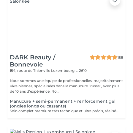
DARK Beauty /
158
Bonnevoie
154, route de Thionville
Luxembourg L-2610
Nous sommes une équipe de professionnelles, majoritairement
ukrainiennes, spécialisées dans la manucure "russe", avec plus
de 10 ans d'expérience. No...
Manucure + semi-permanent + renforcement gel
(ongles longs ou cassants)
Soin complet premium très technique et ultra précis, réalisé principalement à la ponceuse afin d'obtenir un contour d'ongle parfaitement net et une application du vernis au plus près, voire légèrement sous la cuticule. Cette technique permet de retarder visuellement la repousse d'environ 10 jours. Résultat visuel : -Ongles extrêmement soignés, contours nets, forme impeccable -Effet Instagram / photo studio : propre, précis, sans petites peaux apparentes Nous incluons un renforcement en gel, fortement conseillé pour les ongles longs, fragiles ou cassants. Une solution idéale pour des ongles impeccables et durables : -Tenue moyenne : Jusqu'à 4 semaines !!!! Contenu de la prestation 95 € : -Dépose de l'ancien vernis semi-permanent et/ou gel (si nécessaire, déjà incluse dans ce prix/service) -Préparation très minutieuse de la plaque de l'ongle -Élimination des peaux mortes -Mise en forme et limage des ongles -Traitement délicat des cuticules -Renforcement en gel -Correction de la forme de l'ongle -Application du vernis semi-permanent -Application d'huile pour cuticules et de crème pour les mains Optionnel : -Prix par ongle pour extension jusqu'à 5 ongles (réservez svp "AVEC décoration simple" dans ce cas) +3€ par ongle -Prix par ongle pour décoration jusqu'à 5 ongles (réservez svp "AVEC décoration simple" dans ce cas) +3€ par ongle -Prix pour décoration simple (French, Chrome, Baby Boomer, Cat Eyes, Stickers, Foil) 6-10 ongles -> +20€ -Prix pour décoration complexe (3D, Dessins à la mains, Stamping, French avec Chrome, Baby Boomer avec Chrome, French avec Cat Eyes) 6-10 ongles -> +30€