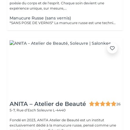
poésie du corps et de l'esprit. Chaque soin devient une
expérience unique, sur mesure,...
Manucure Russe (sans vernis)
*SANS POSE DE VERNIS* La manucure russe est une technique de précision réalisée avec expertise pour sublimer le contour des ongles. Ce soin approfondi des cuticules est réalisé à l'aide d'embouts spécifiques pour une finition ultra nette. Tout notre matériel est à usage unique et/ou stérilisé pour garantir une hygiène irréprochable durant votre prestation.
ANITA – Atelier de Beauté
26
5-7, Rue d’Esch
Soleuvre L-4440
Fondé en 2023, ANITA Atelier de Beauté est un institut
exclusivement dédié à la manucure russe, pensé comme une