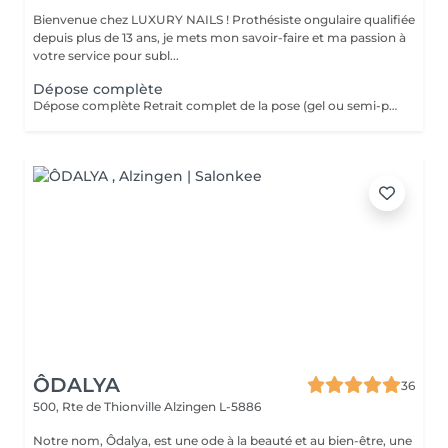
Bienvenue chez LUXURY NAILS ! Prothésiste ongulaire qualifiée
depuis plus de 13 ans, je mets mon savoir-faire et ma passion à
votre service pour subl...
Dépose complète
Dépose complète Retrait complet de la pose (gel ou semi-permanent) afin de retrouver vos ongles naturels, sans repose de produit. Cette prestation n'est pas réservable en ligne. Elle est réservée uniquement aux poses réalisées par mes soins. Je n'effectue pas de dépose sur des poses réalisées par une autre prothésiste ongulaire.
ÔDALYA
36
500, Rte de Thionville
Alzingen L-5886
Notre nom, Ôdalya, est une ode à la beauté et au bien-être, une