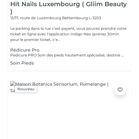
Hit Nails Luxembourg ( Gliim Beauty
)
13/17, route de Luxembourg
Bettembourg L-3253
Le parking dans la rue c'est payent, vous pouvez prendre votre
ticket en ligne avec l'application Indigo Neo (prenez 30min
pour le premier ticket, c'e...
Pédicure Pro
Pedicure PRO Soin des pieds hautement spécialisé, destiné aux pieds nécessitant une attention particulière. Ce service comprend une prise en charge approfondie des ongles et cuticules, le traitement précis des callosités importantes, ainsi qu'un travail minutieux visant à améliorer le confort, l'hygiène et l'aspect général du pied Pedicure PRO + Vernis Permanent Soin expert des pieds nécessitant une attention particulière, incluant le traitement des callosités importantes, le travail précis des cuticules et des ongles, suivi de l'application d'un vernis permanent pour une finition élégante, durable et confortable.
Soin Pieds
Nouveau