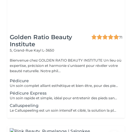
Golden Ratio Beauty
71
Institute
5, Grand-Rue
Kayl L-3650
Bienvenue chez GOLDEN RATIO BEAUTY INSTITUTE Un lieu où
expertise, précision et harmonie s'unissent pour révéler votre
beauté naturelle. Notre phil...
Pédicure
Un soin complet alliant esthétique et bien-être, pour des pieds sains, soignés et confortables. Inclus : Coupe et limage des ongles Soin des cuticules Traitement des ongles incarnés, callosités, cors et plus encore. Ponçage des talons Résultat : des pieds nets, légers et soulagés, avec une finition soignée et confortable au quotidien. Un soin essentiel pour allier beauté, confort et prévention.
Pédicure Express
Un soin rapide et simple, idéal pour entretenir des pieds sans problème particulier. Inclus : coupe et limage des ongles, soin des cuticules. Résultat : des pieds propres et soignés, sans traitement spécifique des callosités ou ongles incarnés. Durée : environ 30 minutes. Parfait pour une mise au point rapide et esthétique entre deux soins complets.
Calluspeeling
Le Calluspeeling est un soin intensif et ciblé, la solution la plus puissante pour éliminer les callosités, fissures et crevasses des pieds. Bénéfices : réparation en profondeur, adoucissement extrême et confort durable. Résultat : des pieds visiblement régénérés, sans douleurs ni inconforts. Un traitement incontournable pour retrouver des pieds sains et parfaitement lisses.