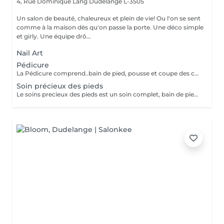
4, Rue Dominique Lang
Dudelange L-3505
Un salon de beauté, chaleureux et plein de vie! Ou l'on se sent
comme à la maison dès qu'on passe la porte. Une déco simple
et girly. Une équipe drô...
Nail Art
Pédicure
La Pédicure comprend..bain de pied, pousse et coupe des cuticules, coupe et limage des ongles. Retrait des cors,callosités sont fait au bistouri puis rape. Le massage sera fait avec une crème adaptée. La pose vernis transparent est incluse si souhaitée.
Soin précieux des pieds
Le soins precieux des pieds est un soin complet, bain de pieds coupe et limage des ongles, pousse et coupe des cuticules. Retrait des callosités-cors avec bistouri et rape. Gommage, masque et massage sont inclus.