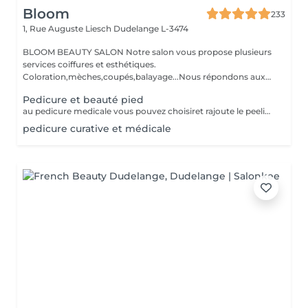
Bloom
233
1, Rue Auguste Liesch
Dudelange L-3474
BLOOM BEAUTY SALON Notre salon vous propose plusieurs
services coiffures et esthétiques.
Coloration,mèches,coupés,balayage...Nous répondons aux
beso...
Pedicure et beauté pied
au pedicure medicale vous pouvez choisiret rajoute le peeling ou spa pour pieds ,une plus a votre pedicure,service payable séparément du prix pourn la pedicure .le peeling ou spa du pieds se faisant uniquement avec une service pedicure .
pedicure curative et médicale