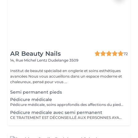
AR Beauty Nails
72
14, Rue Michel Lentz
Dudelange 3509
Institut de beauté spécialisé en onglerie et soins esthétiques
avancées Nous vous accueillons dans un espace moderne et
chaleureux, pensé pour vous ...
Semi permanent pieds
Pédicure médicale
Pédicure médicale, soins approfondis des affections du pied(peau/ongles).Chaque infection demande un traitement particulier qui doit être réalisé per un professionnel.
Pédicure medicale avec semi permanent
CE TRAITEMENT EST DÉCONSEILLÉ AUX PERSONNES AYANT DES CHAPIGNONS AUX ONGLES.