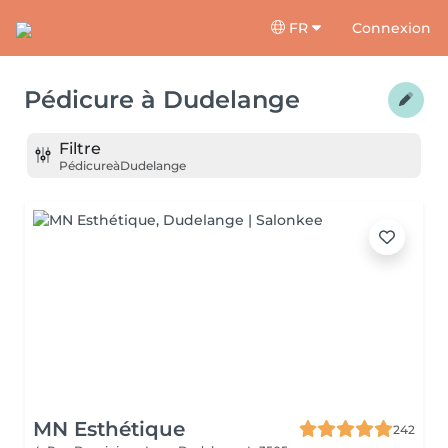
FR
Connexion
Pédicure
à
Dudelange
Filtre
Pédicure
à
Dudelange
MN Esthétique
242