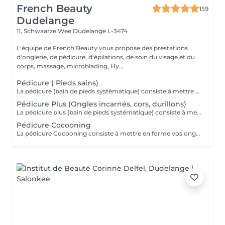
French Beauty
159
Dudelange
11, Schwaarze Wee
Dudelange L-3474
L'équipe de French'Beauty vous propose des prestations
d'onglerie, de pédicure, d'épilations, de soin du visage et du
corps, massage, microblading, Hy...
Pédicure ( Pieds sains)
La pédicure (bain de pieds systématique) consiste à mettre en forme vos ongles, retirer les cuticules, ainsi que toutes les callosités uniquement à la rape.
Pédicure Plus (Ongles incarnés, cors, durillons)
La pédicure plus (bain de pieds systématique) consiste à mettre en forme vos ongles, retirer les cuticules, ainsi que toutes les callosités et éventuels problèmes douloureux comme des cors, durillons, ongles incarnés. ( Utilisation du bistouris)
Pédicure Cocooning
La pédicure Cocooning consiste à mettre en forme vos ongles, retirer les cuticules ainsi que les callosités. Un gommage et un masque ainsi qu'un massage viennent compléter ce soin.