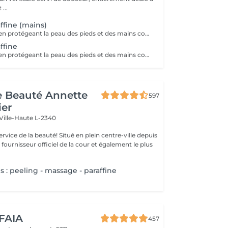
...
ffine (mains)
La paraffine agit en protégeant la peau des pieds et des mains contre les agressions extérieures. Sa capacité de rétention d'eau favorise l'hydratation de la peau. Le traitement à la paraffine est idéal pour avoir des membres lisses. En effet, ce produit procure un effet rajeunissant à la peau, en plus de l'adoucir. Ce traitement est ainsi surtout recommandé à toute personne ayant la peau sèche.
ffine
La paraffine agit en protégeant la peau des pieds et des mains contre les agressions extérieures. Sa capacité de rétention d'eau favorise l'hydratation de la peau. Le traitement à la paraffine est idéal pour avoir des membres lisses. En effet, ce produit procure un effet rajeunissant à la peau, en plus de l'adoucir. Ce traitement est ainsi surtout recommandé à toute personne ayant la peau sèche.
de Beauté Annette
597
ier
Ville-Haute L-2340
uté! Situé en plein centre-ville depuis
st fournisseur officiel de la cour et également le plus
 : peeling - massage - paraffine
 FAIA
457