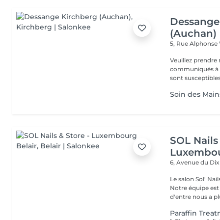
Dessange
(Auchan)
5, Rue Alphonse
Veuillez prendre 
communiqués à ti
sont susceptibles
Soin des Mains
SOL Nails 
Luxembou
6, Avenue du Di
Le salon Sol' Na
Notre équipe es
d'entre nous a plu
Paraffin Trea