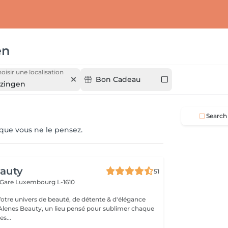
en
oisir une localisation
Bon Cadeau
lzingen
Search
 que vous ne le pensez.
eauty
51
 Gare
Luxembourg L-1610
Votre univers de beauté, de détente & d'élégance
lenes Beauty, un lieu pensé pour sublimer chaque
s...