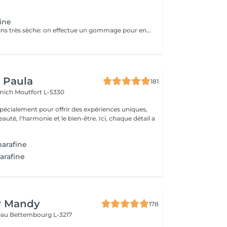
fine
Soin pour les mains très sèche: on effectue un gommage pour enlever les peaux mortes, on applique une crème très grasse et on trempe les mains dans la paraffine chaude pour faire pénétrer la crème en profondeur et redonner aux mains la douceur. Après un temps de pose nous terminons par un massage des mains pour faire pénétrer l'excédant de crème.
y Paula
181
emich
Moutfort L-5330
pécialement pour offrir des expériences uniques,
 l'harmonie et le bien-être. Ici, chaque détail a
parafine
arafine
y Mandy
178
teau
Bettembourg L-3217