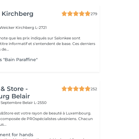
 Kirchberg
279
 Weicker
Kirchberg L-2721
note que les prix indiqués sur Salonkee sont
tre informatif et s'entendent de base. Ces derniers
 de...
 "Bain Paraffine"
& Store -
252
rg Belair
x Septembre
Belair L-2550
ils&Store est votre rayon de beauté à Luxembourg.
t composée de PROspécialistes ukrainiens. Chacun
s...
tment for hands