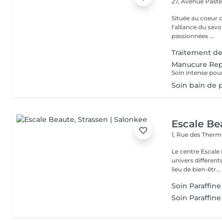
27, Avenue Past
Située au coeur 
l'alliance du savoir-faire e
passionnées ...
Traitement des
Manucure Rep
Soin bain de p
Escale Be
1, Rue des Ther
Le centre Escale
univers différents. A l'étage, profitez d'une atmosphère rela
lieu de bien-êtr...
Soin Paraffine
Soin Paraffine