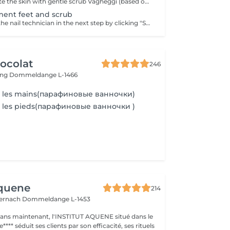
1. First we exfoliate the skin with gentle scrub Vagheggi (based on brown sugar and ground coffee that have an exfoliating effect; also it includes detoxifying green clay) 2. After, we apply hydrating cream Vagheggi (that includes coconut oil and cocoa butter, vitamin E and moisturising hyaluronic acid) - it's amazing for nourishing and hydrating. 3. The last step is the paraffin wax itself. You gently dip a few times your hand into the warm melted paraffin. It builds up a thick, warm "glove" of wax. 4. Once the wax layers are set, the hand is wrapped in a protective plastic liner and then placed into a soft glove. This insulates the heat and allows the moisture to be absorbed. For 15-20 min you have time to rest and relax. 5. The final step is to remove everything and your hands are ready, fully nourished. Depending on your skin and desire, you can repeat this treatment 2-4 time once a week or 2 weeks to get a cumulative effect. Advantages: Deeply nourishes dry skin, restores elasticity, and provides a "velvet skin" effect. Ideal after winter.
tment feet and scrub
You can choose the nail technician in the next step by clicking "Select employee". 1. First we exfoliate the skin with gentle scrub Vagheggi (based on brown sugar and ground coffee that have an exfoliating effect; also it includes detoxifying green clay) 2. After, we apply hydrating cream Vagheggi (that includes coconut oil and cocoa butter, vitamin E and moisturising hyaluronic acid) - it's amazing for nourishing and hydrating. 3. The last step is the paraffin wax itself. You gently dip a few times your foot into the warm melted paraffin. It builds up a thick, warm "glove" of wax. 4. Once the wax layers are set, the foot is wrapped in a protective plastic liner and then placed into a soft glove. This insulates the heat and allows the moisture to be absorbed. For 15-20 min you have time to rest and relax. 5. The final step is to remove everything and your feet are ready, fully nourished. Depending on your skin and desire, you can repeat this treatment 2-4 time once a week or 2 weeks to get a cumulative effect. Advantages: Deeply nourishes dry skin, restores elasticity, and provides a "velvet skin" effect. Ideal after winter.
ocolat
246
ing
Dommeldange L-1466
ur les mains(парафиновые ванночки)
r les pieds(парафиновые ванночки )
Aquene
214
ternach
Dommeldange L-1453
1 ans maintenant, l'INSTITUT AQUENE situé dans le
**** séduit ses clients par son efficacité, ses rituels