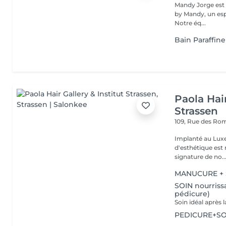
Mandy Jorge est r
by Mandy, un espa
Notre éq...
Bain Paraffine
Paola Hair
Strassen
109, Rue des Ro
Implanté au Luxe
d'esthétique est 
signature de no..
MANUCURE + S
SOIN nourrissa
pédicure)
PEDICURE+SOI