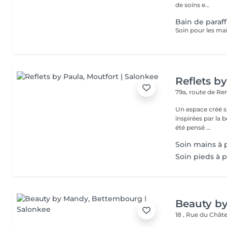
de soins e...
Bain de paraf
Reflets b
79a, route de R
Un espace créé s
inspirées par la beauté,
été pensé ...
Soin mains à 
Soin pieds à p
Beauty b
18 , Rue du Châ