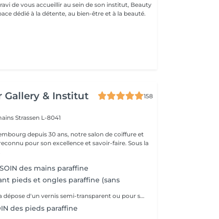
avi de vous accueillir au sein de son institut, Beauty
ce dédié à la détente, au bien-être et à la beauté.
 Gallery & Institut
158
mains
Strassen L-8041
mbourg depuis 30 ans, notre salon de coiffure et
reconnu pour son excellence et savoir-faire. Sous la
.
OIN des mains paraffine
nt pieds et ongles paraffine (sans
Soin idéal après la dépose d'un vernis semi-transparent ou pour simplement nourrir les pieds et les ongles
N des pieds paraffine