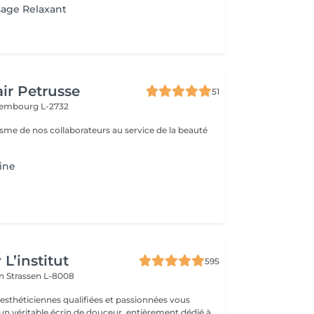
sage Relaxant
ir Petrusse
51
embourg L-2732
isme de nos collaborateurs au service de la beauté
ine
L’institut
595
on
Strassen L-8008
 esthéticiennes qualifiées et passionnées vous
 un véritable écrin de douceur, entièrement dédié à