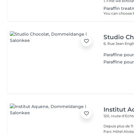
Paraffin trea
Studio Ch
6, Rue Jean Engl
Paraffine po
Paraffine pou
Institut 
120, route d'Ech
Depuis plus de 1
Parc Hôtel Alvisse