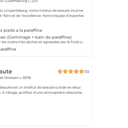
eur
Luxembourg L-2311
du Limpertsberg, notre institut de beauté incarne
t de l'excellence. Notre équipe d'expertes
 pieds a la paraffine
air (Gommage + bain de paraffine)
Soin intense pour les mains très sèches et agressées par le froid ou les produits. Comprend le limage des ongles, la pousse et la coupe des cuticules, gommage, masque à la paraffine de 10 minutes et massage avec une crème de soin. Application d'une base transparente si désirée.
araffine
aute
312
mes
Strassen L-8018
 Beauté est un institut de beauté scindé en deux
xante,