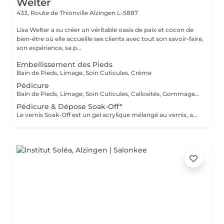
Welter
433, Route de Thionville
Alzingen L-5887
Lisa Welter a su créer un véritable oasis de paix et cocon de
bien-être où elle accueille ses clients avec tout son savoir-faire,
son expérience, sa p...
Embellissement des Pieds
Bain de Pieds, Limage, Soin Cuticules, Crème
Pédicure
Bain de Pieds, Limage, Soin Cuticules, Callosités, Gommage, Base, Crème
Pédicure & Dépose Soak-Off*
Le vernis Soak-Off est un gel acrylique mélangé au vernis, appliqué sur l'ongle et durci par des LED. Il a la même texture qu'un vernis classique, est aussi liquide et a encore plus de brillance. Il reste impeccable, sans ternir et sans s'écailler jusqu'à 18 jours