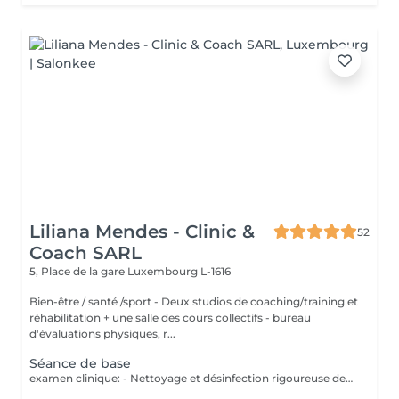
Liliana Mendes - Clinic &
52
Coach SARL
5, Place de la gare
Luxembourg L-1616
Bien-être / santé /sport - Deux studios de coaching/training et
réhabilitation + une salle des cours collectifs - bureau
d'évaluations physiques, r...
Séance de base
examen clinique: - Nettoyage et désinfection rigoureuse des pieds - soin des ongles: coupe correct, fraisage ( diminution de l`épaisseur) et nettoyage des sillons pour prévenir les ongles incarnés. - traitement des callosités rdv chez 691 60 25 60 ou clinic.coach@lilianamendes.eu