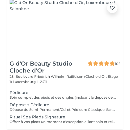
G d'Or Beauty Studio
102
Cloche d'Or
25, Boulevard Friedrich Wilhelm Raiffeisen (Cloche d'Or, Étage
1)
Luxembourg L-2411
Pédicure
Soin complet des pieds et des ongles (incluant la dépose de Vernis Classique), la mise en forme des ongles, le travail des cuticules, le soin des pieds et la finition. Sans application de vernis.
Dépose + Pédicure
Dépose du Semi-Permanent/Gel et Pédicure Classique. Sans application de vernis.
Rituel Spa Pieds Signature
Offrez à vos pieds un moment d'exception alliant soin et relaxation profonde. Ce rituel associe mise en beauté, exfoliation douce, masque nourrissant et massage relaxant, pour une expérience sensorielle complète. Résultat : des pieds parfaitement soignés, doux et intensément détendus.