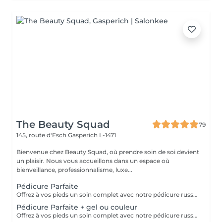
The Beauty Squad
79
145, route d'Esch
Gasperich L-1471
Bienvenue chez Beauty Squad, où prendre soin de soi devient
un plaisir. Nous vous accueillons dans un espace où
bienveillance, professionnalisme, luxe...
Pédicure Parfaite
Offrez à vos pieds un soin complet avec notre pédicure russe pour un résultat à la fois durable et raffiné. Cette technique haut de gamme garantit des pieds parfaitement soignés et une finition impeccable qui dure. - Pédicure Russe : soin de précision, incluant le limage des ongles, l'élimination des cuticules, et un massage nourrissant pour des pieds doux et lisses. La pédicure russe et le massage des pieds sont automatiquement inclus dans la prestation. Nous mettons un point d'honneur à vous offrir un environnement aux conditions d'hygiène strictes : matériel désinfecté, stérilisé, à usage unique. Des pieds parfaitement soignés et embellis. Résultat durable et impeccable. Un soin de luxe, alliant beauté et confort.
Pédicure Parfaite + gel ou couleur
Offrez à vos pieds un soin complet avec notre pédicure russe, combinée à l'application de vernis semi-permanent pour un résultat à la fois durable et raffiné. Cette technique haut de gamme garantit des pieds parfaitement soignés et une finition impeccable qui dure. - Pédicure Russe : soin de précision, incluant le limage des ongles, l'élimination des cuticules, et un massage nourrissant pour des pieds doux et lisses. - Application d'un gel ou Vernis semi permanent de qualité pour des couleurs éclatantes et une tenue de plusieurs semaines, sans s'écailler. La pédicure russe et le massage des pieds sont automatiquement inclus dans la prestation. Nous mettons un point d'honneur à vous offrir un environnement aux conditions d'hygiène strictes : matériel désinfecté, stérilisé, à usage unique. Des pieds parfaitement soignés et embellis. Résultat durable et impeccable. Un soin de luxe, alliant beauté et confort.