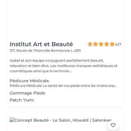
Institut Art et Beauté
427
137, Route de Thionville
Bonnevoie L-2611
Isabel et son équipe conjuguent parfaitement beauté,
relaxation et bien-être. Les meilleures marques esthétiques et
cosmétiques ainsi que la technolo...
Pédicure Médicale.
Pédicure Médicale La santé de vos pieds entre les mains expertes de professionnelles. Offrez à vos pieds les meilleurs soins avec notre pédicure médicale, une véritable cure de jouvence. Contrairement à la pédicure esthétique, qui se concentre sur l'apparence, la pédicure médicale traite et prévient les affections telles que les callosités, les durillons et les ongles incarnés. Nos Soins Spécialisés : Bain de Pieds : Apaisant et ramollissant, il prépare vos pieds pour des soins optimaux. Soin des Ongles et Cuticules : Coupe, limage, et traitement des cuticules pour prévenir les infections et les ongles incarnés. Élimination des Callosités : Techniques spécialisées pour une peau lisse et sans douleur. Massage : Améliore la circulation sanguine et soulage les tensions. Masque Hydratant : Nourrit en profondeur pour des pieds doux et souples. Choisir la Pédicure Médicale pour : La Santé de vos Pieds : Traitez les problèmes de santé et prévenez les complications. Confort et Détente : Alliez soin et relaxation pour une expérience agréable. Prévention : Évitez les problèmes futurs et améliorez votre qualité de vie. Expertise Professionnelle : Profitez de soins personnalisés dispensés par des esthéticiennes diplômées. Vos pieds vous remercieront, et vous repartirez avec une sensation de légèreté et de fraîcheur.
Gommage Pieds
Patch Yumi