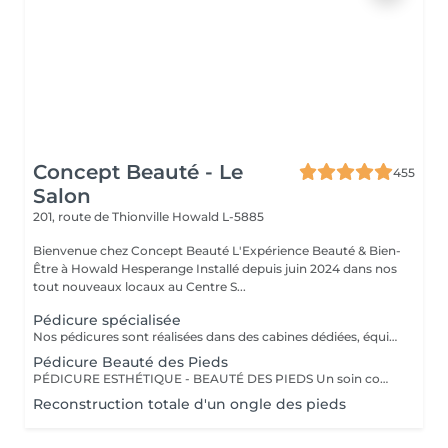
Concept Beauté - Le
455
Salon
201, route de Thionville
Howald L-5885
Bienvenue chez Concept Beauté L'Expérience Beauté & Bien-
Être à Howald Hesperange Installé depuis juin 2024 dans nos
tout nouveaux locaux au Centre S...
Pédicure spécialisée
Nos pédicures sont réalisées dans des cabines dédiées, équipées de fauteuils Pedi Spa avec bain de pieds intégré, pour une expérience alliant détente et expertise. Nous utilisons les produits spécifiques de la toute nouvelle gamme pieds de ProNails, formulée pour nourrir, réparer et protéger vos pieds en profondeur. PÉDICURE COMPLÈTE L'Expertise d'un Soin Médicalisé Notre pédicure complète, idéale pour celles et ceux qui souhaitent un soin approfondi des pieds. Ce soin est recommandé en cas de callosités, cors, durillons ou ongles épaissis. Ce soin expert comprend : Soins des ongles et cuticules Traitement des callosités, cors et durillons Lissage et hydratation intense pour retrouver des pieds doux et confortables Massage relaxant et apaisant pour stimuler la circulation Selon vos envies, vous pouvez compléter votre pédicure avec : Pose vernis Longwear Pour une touche de couleur élégante Vernis semi-permanent Tenue parfaite Soin Spa Complet des Pieds Exfoliation, masque nourrissant et massage profond pour une détente absolue Offrez à vos pieds un soin sur-mesure, réalisé par nos professionnelles expertes ! Un soin idéal pour retrouver confort et légèreté, tout en préservant la santé de vos pieds !
Pédicure Beauté des Pieds
PÉDICURE ESTHÉTIQUE - BEAUTÉ DES PIEDS Un soin complet pour des pieds soignés et sublimés, idéal pour une mise en beauté régulière. Ce soin comprend : Limage et mise en forme des ongles Soins des cuticules et hydratation Exfoliation pour des pieds tout doux Pose de vernis classique ou semi-permanent (en option) Parfait pour garder des pieds élégants toute l'année ! Un soin idéal pour retrouver confort et légèreté, tout en préservant la santé de vos pieds ! OPTIONS À LA CARTE Personnalisez votre soin ! Selon vos envies, vous pouvez compléter votre pédicure avec : Pose de vernis Longwear Pour une touche de couleur élégante Vernis semi-permanent Tenue parfaite jusqu'à 3 semaines Soin Spa Complet des Pieds Exfoliation, masque nourrissant et massage profond pour une détente absolue Profitez d'un véritable rituel de soins des pieds dans un cadre relaxant et confortable, grâce à nos fauteuils Pedi Spa et aux produits de pointe de ProNails !
Reconstruction totale d'un ongle des pieds