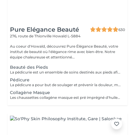
Pure Elégance Beauté
630
276, route de Thionville
Howald L-5884
Au coeur d'Howald, découvrez Pure Élégance Beauté, votre
institut de beauté où l'élégance rime avec bien-être. Notre
équipe chaleureuse et attentionné...
Beauté des Pieds
La pédicurie est un ensemble de soins destinés aux pieds afin d'améliorer leur confort et leur apparence, ainsi que ceux des ongles. Bain de pieds inclus.
Pédicure
La pédicure a pour but de soulager et prévenir la douleur, mais également les effets secondaires des pathologies. Cors, durillons, crevasses ou il-de-perdrix sont ainsi traités par une pédicure. (avec coupe cors lames)
Collagène Masque
Les chaussettes collagène masque est pré imprégné d'huile d'argon et d'une émulsion riche en collagène pour pénétrer et hydrater la peau.