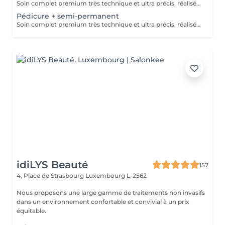
Soin complet premium très technique et ultra précis, réalisé principalement à la ponceuse afin d'obtenir un contour d'ongle parfaitement net et une application du vernis au plus près, voire légèrement sous la cuticule. Cette technique permet de retarder visuellement la repousse d'environ 10 jours. Résultat visuel : -Ongles extrêmement soignés, contours nets, forme impeccable -Effet Instagram / photo studio : propre, précis, sans petites peaux apparentes Contenu de la prestation : -Dépose de l'ancien vernis semi-permanent (si besoin, choisissez dans cet écran svp cette option de réservation) -Préparation très minutieuse de la plaque de l'ongle -Limer les ongles -Traitement délicat des cuticules -Elimination des peaux mortes -Talons nettoyés -Application d'un vernis simple transparent (si vous le souhaitez) OU application de votre propre vernis simple (si besoin, choisissez dans cet écran svp cette option de réservation) -Application d'huile pour cuticules et de crème pour les pieds
Pédicure + semi-permanent
Soin complet premium très technique et ultra précis, réalisé principalement à la ponceuse afin d'obtenir un contour d'ongle parfaitement net et une application du vernis au plus près, voire légèrement sous la cuticule. Cette technique permet de retarder visuellement la repousse d'environ 10 jours. Résultat visuel : -Ongles extrêmement soignés, contours nets, forme impeccable -Effet Instagram / photo studio : propre, précis, sans petites peaux apparentes Une solution parfaite pour des ongles impeccables et durables : -Tenue moyenne : Jusqu'à 6 semaines !!!! Contenu de la prestation : -Dépose de l'ancien vernis semi-permanent (si besoin, déjà inclus dans ce prix/service) -Préparation très minutieuse de la plaque de l'ongle -Limer les ongles -Traitement délicat des cuticules -Elimination des peaux mortes -Talons nettoyés -Application du vernis semi-permanent -Application d'huile pour cuticules et de crème pour les pieds Optionnel : -Prix par ongle pour décoration jusqu'à 5 ongles (réservez svp "AVEC décoration simple" dans ce cas) +3€ par ongle -Prix pour décoration simple (French, Chrome, Baby Boomer, Cat Eyes, Stickers, Foil) 6-10 ongles -> +20€ -Prix pour décoration complexe (3D, Dessins à la mains, Stamping, French avec Chrome, Baby Boomer avec Chrome, French avec Cat Eyes) 6-10 ongles -> +30€ -Extension/reconstruction de maximum 2 ongles (réservez svp "AVEC extension/reconstruction" dans ce cas) +10€ par ongle
idiLYS Beauté
157
4, Place de Strasbourg
Luxembourg L-2562
Nous proposons une large gamme de traitements non invasifs
dans un environnement confortable et convivial à un prix
équitable.