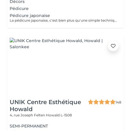
Décors
Pédicure
Pédicure japonaise
La pédicure japonaise, c'est bien plus qu'une simple technique de soin des ongles. Le but, c'est vraiment de redonner de l'éclat et de la vitalité aux ongles. Des ingrédients naturels sont utilisés pour chouchouter les ongles et mettre en valeur leur beauté innée : - on nourrit et on renforce les ongles avec des produits comme la cire d'abeille, le lait de riz et le soja. - on utilise des outils spécifiques et des techniques toutes douces, comme un polissage délicat et l'application de pâtes riches en nutriments.
UNIK Centre Esthétique
148
Howald
4, rue Joseph Felten
Howald L-1508
SEMI-PERMANENT