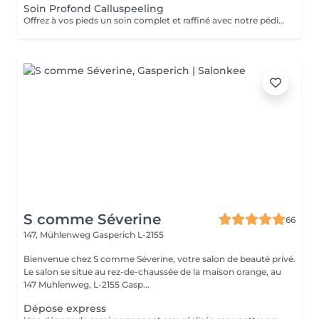
Soin Profond Calluspeeling
Offrez à vos pieds un soin complet et raffiné avec notre pédicure associée au Pododisc ou Calluspeeling, pour une élimination efficace des callosités et une peau lisse et douce. Ces techniques avancées permettent de sublimer vos pieds tout en offrant un véritable confort. - Pédicure russe : Prise en charge de vos ongles, travail des cuticules et mise en beauté générale des pieds. SANS POSE DE VERNIS. - Pododisc / Calluspeeling : Traitement ciblé pour éliminer les callosités et les peaux mortes, en douceur, pour des pieds parfaitement lissés. Le Pododisc utilise un disque rotatif pour un soin précis et le Calluspeeling applique un gel exfoliant pour un résultat instantané. - Hydratation & Massage : Apport d'un soin nourrissant pour des pieds doux et détendus. La pédicure russe et le massage des pieds sont automatiquement inclus dans la prestation. Nous mettons un point d'honneur à vous offrir un environnement aux conditions d'hygiène strictes : matériel désinfecté, stérilisé, à usage unique. Des pieds impeccables et soignés en profondeur. Soin intensif pour une peau douce et lisse. Résultat visible et durable.
S comme Séverine
66
147, Mühlenweg
Gasperich L-2155
Bienvenue chez S comme Séverine, votre salon de beauté privé.
Le salon se situe au rez-de-chaussée de la maison orange, au
147 Muhlenweg, L-2155 Gasp...
Dépose express