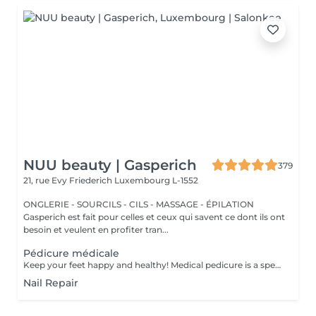
NUU beauty | Gasperich
379
21, rue Evy Friederich
Luxembourg L-1552
ONGLERIE - SOURCILS - CILS - MASSAGE - ÉPILATION
Gasperich est fait pour celles et ceux qui savent ce dont ils ont
besoin et veulent en profiter tran...
Pédicure médicale
Keep your feet happy and healthy! Medical pedicure is a specialised form of feet treatment where a nail master eliminates such problems as calluses, cracks and deformed nails etc. How is pedicure medical done? - problem is identified - feet are disinfected and softened - calloused skin is removed - nail plate is treated - skin is treated - medical cream is applied Age restrictions: recommended to do from 16 years. Post procedure recommendations: professional home care is recommended after the procedure. Frequency: once in 3-4 weeks.
Nail Repair