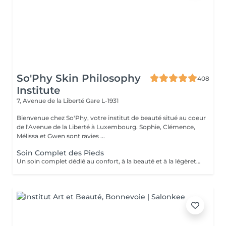
So'Phy Skin Philosophy
408
Institute
7, Avenue de la Liberté
Gare L-1931
Bienvenue chez So'Phy, votre institut de beauté situé au coeur
de l'Avenue de la Liberté à Luxembourg. Sophie, Clémence,
Mélissa et Gwen sont ravies ...
Soin Complet des Pieds
Un soin complet dédié au confort, à la beauté et à la légèreté des pieds. Le soin débute par un bain de pieds relaxant, suivi d'une exfoliation douce afin d'éliminer les cellules mortes et retrouver une peau plus lisse et souple. Un masque nourrissant est ensuite appliqué pour hydrater en profondeur, tandis que les ongles et les cuticules sont soigneusement travaillés pour un résultat net et soigné. Le soin se prolonge par un moment de détente, apportant une sensation immédiate de confort et de légèreté. Les pieds sont plus doux, la peau nourrie et les ongles parfaitement soignés. Le vernis classique n'est pas proposé à l'institut. Si vous le souhaitez, nous pouvons toutefois réaliser la pose avec votre propre vernis en sélectionnant l'option correspondante.