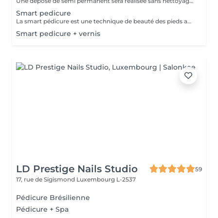
Une dépose de semi permanent sera réalisée sans nettoyage des cuticules ni pose de soin ou vernis de soin. Un supplément de 10euros sera effectué si la pose de semi permanent a été effectué dans un autre salon que S comme Séverine
Smart pedicure
La smart pédicure est une technique de beauté des pieds améliorée qui se distingue par son approche innovante du soin des callosités. Le résultat? Des ongles nets, des pieds doux, lisses et mieux protégés contre les futures callosités.
Smart pedicure + vernis
LD Prestige Nails Studio
59
17, rue de Sigismond
Luxembourg L-2537
Pédicure Brésilienne
Pédicure + Spa