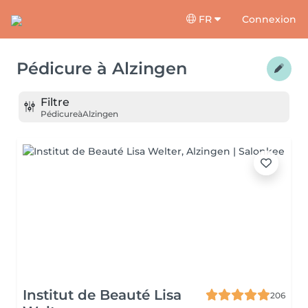
FR
Connexion
Pédicure
à
Alzingen
Filtre
Pédicure
à
Alzingen
Institut de Beauté Lisa
206