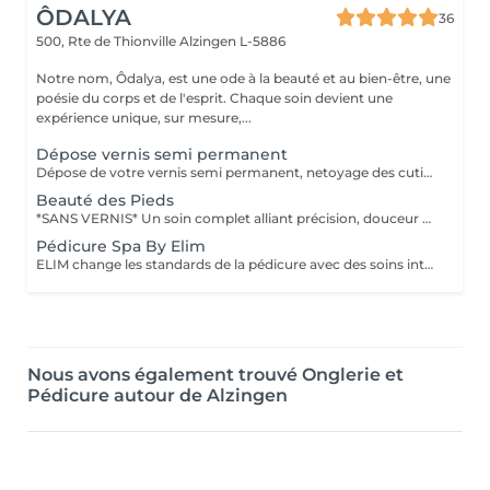
ÔDALYA
36
500, Rte de Thionville
Alzingen L-5886
Notre nom, Ôdalya, est une ode à la beauté et au bien-être, une
poésie du corps et de l'esprit. Chaque soin devient une
expérience unique, sur mesure,...
Dépose vernis semi permanent
Dépose de votre vernis semi permanent, netoyage des cuticules et application d'un vernis soin .
Beauté des Pieds
*SANS VERNIS* Un soin complet alliant précision, douceur et expertise pour sublimer vos ongles et révéler la beauté naturelle de vos pieds. Limage précis des ongles, bain de vapeur, travail minutieux des cuticules, râpe pour lisser les callosités et application d'une crème nourrissante pour une peau douce et soyeuse. Une finition élégante et un moment de détente absolue pour des pieds impeccables, sublimés jusqu'au moindre détail. Tout notre matériel est à usage unique et/ou stérilisé pour garantir une hygiène irréprochable durant votre prestation.
Pédicure Spa By Elim
ELIM change les standards de la pédicure avec des soins intelligents aux formules haute performance qui combinent science et luxe. Offrez à vos pieds une parenthèse d'exception, où chaque geste est pensé avec précision et raffinement. Limage expert, travail minutieux des cuticules, patchs anti-callosités haute performance pour une peau parfaitement lissée, gommage délicat, masque intensément nourrissant et massage relaxant aux gestes enveloppants. Un rituel luxueux alliant performance et bien-être pour des pieds sublimés, doux et élégamment soignés jusque dans les moindres détails. La pose de vernis n'est pas incluse dans ce soin. Tout notre matériel est à usage unique et/ou stérilisé pour garantir une hygiène irréprochable durant votre prestation.
Nous avons également trouvé Onglerie et
Pédicure autour de Alzingen