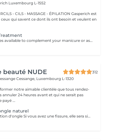
erich
Luxembourg L-1552
 - CILS - MASSAGE - ÉPILATION Gasperich est
et ceux qui savent ce dont ils ont besoin et veulent en
 Treatment
Additional services available to complement your manicure or as standalone treatments. Nail Repair per nail (during service) Minor repair of a single nail (small crack, local damage or broken nail). This option can be added multiple times if more than one nail requires repair. Charged at 3€ per nail for Manicure with Gel Polish services. Nail Repair per nail (walk-in) Repair of one nail without manicure or polish application. Suitable for clients booking a repair only. Onycholysis Treatment per nail Targeted care for nails affected by onycholysis. Performed without polish to support healthy nail recovery. IBX Nail Repair System Professional nail treatment designed to strengthen and restore natural nails. Can be booked alone or combined with gel removal for deeper repair. Gel Polish Removal Gentle and careful removal of gel polish.
de beauté NUDE
312
Cessange
Cessange, Luxembourg L-1320
former notre aimable clientèle que tous rendez-
s annuler 24 heures avant et qui ne serait pas
 payé ...
ongle naturel
Service de réparation d'ongle Si vous avez une fissure, elle sera simplement scellée. Si un petit coin de l'ongle manque, il peut être restauré. Cependant, si une extension complète de l'ongle est nécessaire, cela relève d'une autre prestation. Ce service de réparation inclut uniquement la correction des fissures ou la restauration de petits dommages et ne concerne pas les extensions d'ongles.