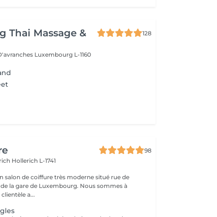
g Thai Massage &
128
 D'avranches
Luxembourg L-1160
Hand
eet
re
98
erich
Hollerich L-1741
n salon de coiffure très moderne situé rue de
a gare de Luxembourg. Nous sommes à
clientèle a...
gles