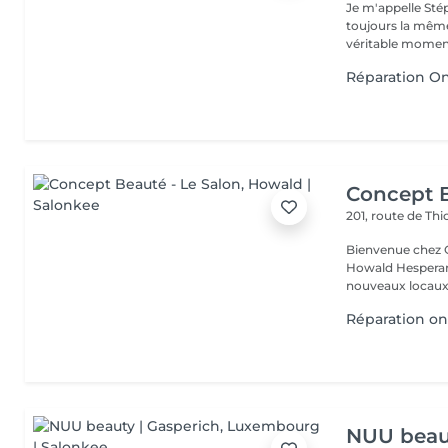
Je m'appelle Stép
toujours la même
véritable moment
Réparation On
Concept B
201, route de Thi
Bienvenue chez Concept Beauté L'
Howald Hesperang
nouveaux locaux 
Réparation on
NUU beaut