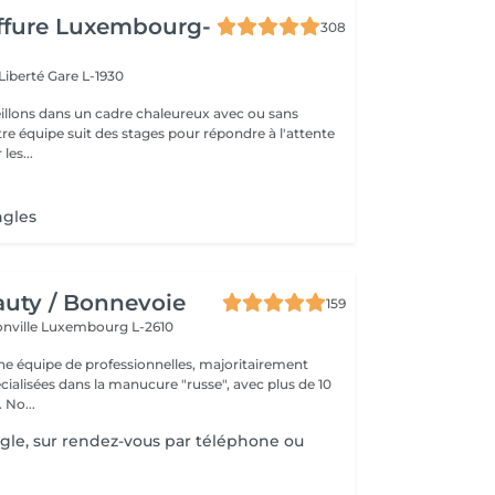
iffure Luxembourg-
308
 Liberté
Gare L-1930
llons dans un cadre chaleureux avec ou sans
re équipe suit des stages pour répondre à l'attente
les...
ngles
uty / Bonnevoie
159
onville
Luxembourg L-2610
 équipe de professionnelles, majoritairement
cialisées dans la manucure "russe", avec plus de 10
ans d'expérience. No...
gle, sur rendez-vous par téléphone ou