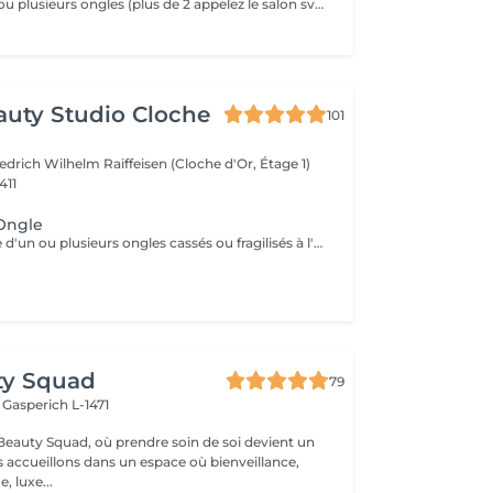
Rèparation d'un ou plusieurs ongles (plus de 2 appelez le salon svp)
auty Studio Cloche
101
edrich Wilhelm Raiffeisen (Cloche d'Or, Étage 1)
411
'Ongle
Réparation ciblée d'un ou plusieurs ongles cassés ou fragilisés à l'aide de Gel. Prestation complémentaire à un service en Gel.
ty Squad
79
h
Gasperich L-1471
eauty Squad, où prendre soin de soi devient un
s accueillons dans un espace où bienveillance,
, luxe...