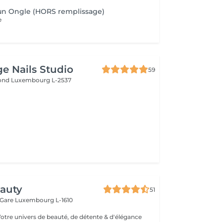
'un Ongle (HORS remplissage)
e
ge Nails Studio
59
mond
Luxembourg L-2537
eauty
51
 Gare
Luxembourg L-1610
Votre univers de beauté, de détente & d'élégance