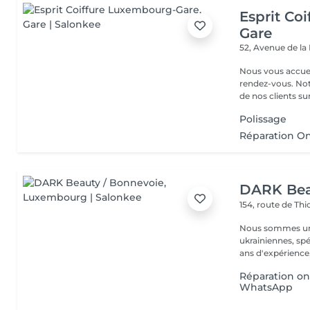
Esprit Co
Gare
52, Avenue de la
Nous vous accuei
rendez-vous. Not
de nos clients sur 
Polissage
Réparation O
DARK Bea
154, route de Thi
Nous sommes une
ukrainiennes, spé
Réparation on
WhatsApp