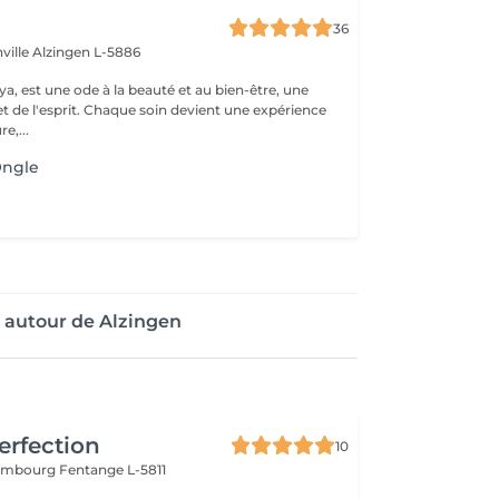
36
ville
Alzingen L-5886
a, est une ode à la beauté et au bien-être, une
et de l'esprit. Chaque soin devient une expérience
e,...
Ongle
 autour de Alzingen
erfection
10
tembourg
Fentange L-5811