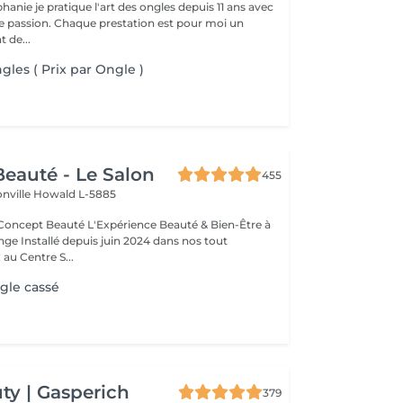
hanie je pratique l'art des ongles depuis 11 ans avec
 passion. Chaque prestation est pour moi un
 de...
gles ( Prix par Ongle )
eauté - Le Salon
455
onville
Howald L-5885
Expérience Beauté & Bien-Être à
e Installé depuis juin 2024 dans nos tout
au Centre S...
gle cassé
y | Gasperich
379