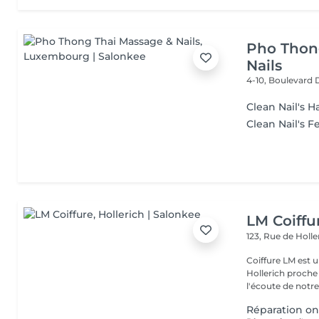
Pho Thon
Nails
4-10, Boulevard
Clean Nail's 
Clean Nail's F
LM Coiffu
123, Rue de Holl
Coiffure LM est u
Hollerich proche de l
l'écoute de notre 
Réparation on