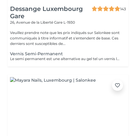
Dessange Luxembourg
143
Gare
26, Avenue de la Liberté
Gare L-1930
Veuillez prendre note que les prix indiqués sur Salonkee sont
communiqués à titre informatif et s'entendent de base. Ces
derniers sont susceptibles de...
Vernis Semi-Permanent
Le semi permanent est une alternative au gel tel un vernis longue durée pour une durée de 2 à 3 semaines de tenue maximum. Le retrait doit se faire uniquement au salon et nous le recommandons de manière ponctuelle. La manucure sèche est comprise dans cette prestation . Comme chaque cliente est unique nous vous invitons à vous rapprocher d'une collaboratrice pour d'avantages d'informations .