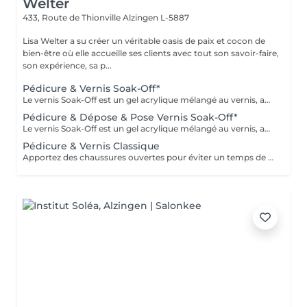
Welter
433, Route de Thionville
Alzingen L-5887
Lisa Welter a su créer un véritable oasis de paix et cocon de
bien-être où elle accueille ses clients avec tout son savoir-faire,
son expérience, sa p...
Pédicure & Vernis Soak-Off*
Le vernis Soak-Off est un gel acrylique mélangé au vernis, appliqué sur l'ongle et durci par des LED. Il a la même texture qu'un vernis classique, est aussi liquide et a encore plus de brillance. Il reste impeccable, sans ternir et sans s'écailler jusqu'à 18 jours
Pédicure & Dépose & Pose Vernis Soak-Off*
Le vernis Soak-Off est un gel acrylique mélangé au vernis, appliqué sur l'ongle et durci par des LED. Il a la même texture qu'un vernis classique, est aussi liquide et a encore plus de brillance. Il reste impeccable, sans ternir et sans s'écailler jusqu'à 18 jours
Pédicure & Vernis Classique
Apportez des chaussures ouvertes pour éviter un temps de séchage supplémentaire