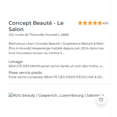
Concept Beauté - Le
450
Salon
201, route de Thionville
Howald L-5885
Bienvenue chez Concept Beauté L'Expérience Beauté & Bien-
Être à Howald Hesperange Installé depuis juin 2024 dans nos
tout nouveaux locaux au Centre S...
Limage
BEAUTÉ DES MAINS pose vernis Après un soin des mains, une pose vernis : Limage et mise en forme des ongles Application d'un vernis Longwear ProNails longue tenue ou semi-permanent (en option) Une pause bien-être idéale pour retrouver des mains soignées et élégantes.
Pose vernis pieds
Pose vernis Longwear BEAUTÉ DES PIEDS PÉDICURE & SOINS EXPERTS Nos soins des pieds sont conçus pour allier esthétique et bien-être, en apportant confort, douceur et élégance à vos pieds. Tous nos soins sont réalisés dans des cabines dédiées, équipées de fauteuils Pedi Spa avec bain de pieds intégré, pour une expérience alliant détente et expertise. Nous utilisons les produits spécifiques de la toute nouvelle gamme pieds de ProNails, formulée pour nourrir, réparer et protéger vos pieds en profondeur.