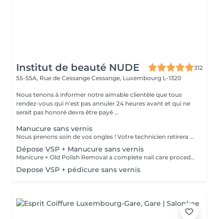
Institut de beauté NUDE
312
55-55A, Rue de Cessange
Cessange, Luxembourg L-1320
Nous tenons à informer notre aimable clientèle que tous
rendez-vous qui n'est pas annuler 24 heures avant et qui ne
serait pas honoré devra être payé ...
Manucure sans vernis
Nous prenons soin de vos ongles ! Votre technicien retirera délicatement les cellules mortes de la peau, façonnera et limera vos ongles, puis polira leur surface extérieure pour une finition lisse et naturelle. Nos experts proposent des manucures combinées, à la ponceuse ou à la pince, selon vos préférences. Comment se déroule une manucure sans vernis ? La peau rugueuse est délicatement éliminée La forme de l'ongle est corrigée avec précision Les cuticules et les replis latéraux sont soigneusement nettoyés Une huile pour cuticules et une crème pour les mains sont appliquées pour nourrir et hydrater Restrictions d'âge : recommandé à partir de 14 ans. Recommandations après la procédure : aucun soin spécifique requis. Fréquence : une fois toutes les deux semaines.
Dépose VSP + Manucure sans vernis
Manicure + Old Polish Removal a complete nail care procedure We do not perform polish removal without proper cuticle and sidewall treatment. We can't let you leave with uneven nails or overgrown cuticles, so we always ensure comprehensive care for your hands. What's included: Gentle removal of old polish Nail plate preparation Cuticle and sidewall treatment Optional add-ons: Japanese manicure for deep care Transparent strengthening polish for extra protection
Depose VSP + pédicure sans vernis