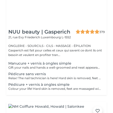
NUU beauty | Gasperich
379
21, rue Evy Friederich
Luxembourg L-1552
ONGLERIE - SOURCILS - CILS - MASSAGE - ÉPILATION
Gasperich est fait pour celles et ceux qui savent ce dont ils ont
besoin et veulent en profiter tran...
Manucure + vernis à ongles simple
Gift your nails and hands a well-groomed and neat appearance! Your technician will effectively remove dead skin cells, shape and file nails, and buff the outer surface. A regular nail polish is applied at the end of this treatment. Our masters do edged, hardware, or combined manicure. How is manicure with simple nail polish done? - rough skin is removed - the shape of the nail plate is corrected - the cuticle and side ridges are corrected - nail polish is applied - cuticle oil and hand cream are applied Age restrictions: recommended to do from 14 years. Post procedure recommendations: there are no post recommendations for this procedure. Frequency: once in 3 weeks.
Pédicure sans vernis
Relax! The nail technician is here! Hard skin is removed, feet are massaged with deep conditioning creams leaving them softer and smoother. Cuticles will be made neat and tidy and toenails will be perfectly shaped. Our masters do hardware pedicure. How is pedicure without polish done? - rough skin is removed - the shape of the nail plate is corrected - heels are cleaned - the cuticle and side ridges are corrected - cuticle oil and feet cream are applied Age restrictions: recommended to do from 14 years. Post procedure recommendations: there are no post recommendations for this procedure. Frequency: once in 3-4 weeks.
Pédicure + vernis à ongles simple
Colour your life! Hard skin is removed, feet are massaged with deep conditioning creams leaving them softer and smoother. Cuticles will be made neat and tidy and toenails will be perfectly shaped. A regular nail polish is applied at the end of this treatment. Our masters do hardware pedicure. How is pedicure + simple nail polish done? - rough skin is removed - the shape of the nail plate is corrected - heels are cleaned - the cuticle and side ridges are corrected - nail polish is applied - cuticle oil and feet cream is applied Age restrictions: recommended to do from 14 years. Post procedure recommendations: there are no post recommendations for this procedure. Frequency: once in 3-4 weeks.