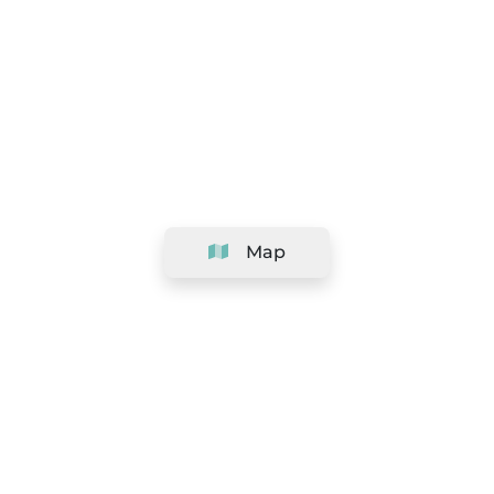
Map
Company
Support
Team
&
Careers