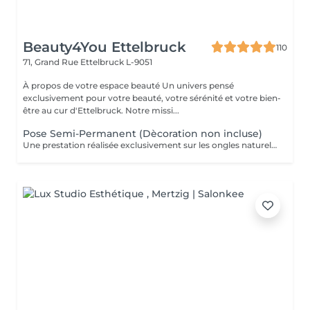
Beauty4You Ettelbruck
110
71, Grand Rue
Ettelbruck L-9051
À propos de votre espace beauté Un univers pensé
exclusivement pour votre beauté, votre sérénité et votre bien-
être au cur d'Ettelbruck. Notre missi...
Pose Semi-Permanent (Dècoration non incluse)
Une prestation réalisée exclusivement sur les ongles naturels, pour une couleur brillante et durable pendant plusieurs semaines. * Préparation de l'ongle naturel * Travail des cuticules * Mise en forme des ongles * Application du vernis semi-permanent * Finition brillante