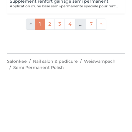
Supplément renfort gainage semi permanent
Application d'une base semi-permanente spéciale pour renforcer et prolonger la tenue du vernis semi-permanent (En complément d'une manucure avec semi-permanent uniquement)
«
1
2
3
4
...
7
»
Salonkee
Nail salon & pedicure
Weiswampach
Semi Permanent Polish