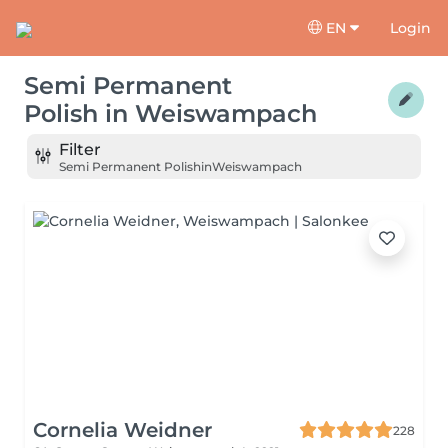
EN
Login
Semi Permanent
Polish
in
Weiswampach
Filter
Semi Permanent Polish
in
Weiswampach
Cornelia Weidner
228