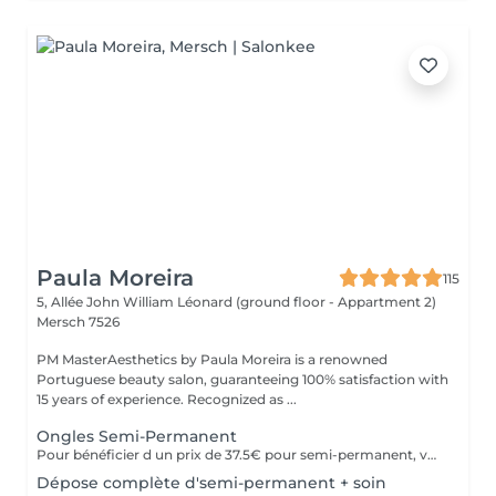
Paula Moreira
115
5, Allée John William Léonard (ground floor - Appartment 2)
Mersch 7526
PM MasterAesthetics by Paula Moreira is a renowned
Portuguese beauty salon, guaranteeing 100% satisfaction with
15 years of experience. Recognized as ...
Ongles Semi-Permanent
Pour bénéficier d un prix de 37.5€ pour semi-permanent, vous devez acheter une seule fois le kit individuel avec tout le matériel non jetable nécessaire, qui sera conserve pour nous, pour le futurs rendez-vous, garantissant ainsi une meilleure hygiène.* *renouvelable chaque année.
Dépose complète d'semi-permanent + soin