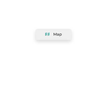
Map
Company
Support
Team
&
Careers
Information for salons
Legal