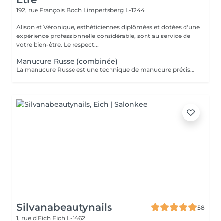
Être
192, rue François Boch
Limpertsberg L-1244
Alison et Véronique, esthéticiennes diplômées et dotées d'une
expérience professionnelle considérable, sont au service de
votre bien-être. Le respect...
Manucure Russe (combinée)
La manucure Russe est une technique de manucure précise réalisée à l'aide d'embouts adaptés pour nettoyer en profondeur les cuticules et le contour des ongles. Elle permet un rendu ultra net, propre et une finition impeccable. Idéale avant une pose de vernis semi-permanent ou gel.
Silvanabeautynails
58
1, rue d’Eich
Eich L-1462