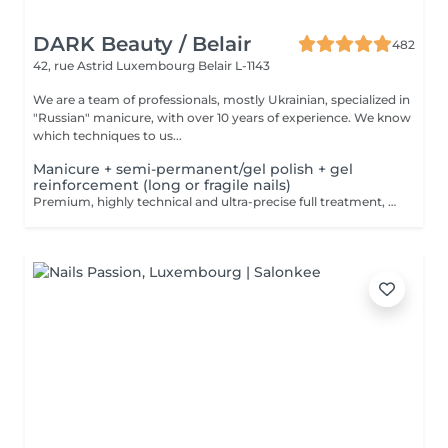
DARK Beauty / Belair
482
42, rue Astrid
Luxembourg Belair L-1143
We are a team of professionals, mostly Ukrainian, specialized in
"Russian" manicure, with over 10 years of experience. We know
which techniques to us...
Manicure + semi-permanent/gel polish + gel
reinforcement (long or fragile nails)
Premium, highly technical and ultra-precise full treatment, performed mainly with an e-file to achieve a perfectly clean nail contour and apply the polish as close as possible, even slightly under the cuticle. This technique helps visually delay the regrowth by around 10 days. Visual result: -Extremely well-groomed nails, clean contours, flawless shape -Instagram / photo studio effect: neat, precise, with no visible dry skin We also include a gel reinforcement, recommended for long or fragile or broken nails. A perfect solution for flawless and long-lasting nails: -The average durability is 4 weeks!! Service content -> 95€ : -Removal of old semi-permanent and/or gel polish (if needed, already include in this price/service) -Very meticulous preparation of the nail plate -Removal of dead skin -Shape and file nails -Gentle cuticle care -Correction of the nail shape -Gel reinforcement -Application of semi-permanent nail polish -Application of cuticle oil and hand cream Optional : -Price per nail extension on up to 5 nails (if so please book "WITH simple design") +3€/nail -Price per nail for nail art on up to 5 nails (if so please book "WITH simple design") +3€/nail -Price for simple design (French, Chrome, Baby Boomer, Cat Eyes, Stickers, Foil) 6-10 nails -> +20€ -Price for complex design (3D, Hand drawings, Stamping, French with Chrome, Baby Boomer with Chrome, French with Cat Eyes) 6-10 nails -> +30€