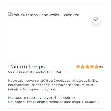
L'air du temps
98
56, rue Principale
Sandweiler L-5241
Notre salon ouvert en 2016 est à quelques minutes de la ville,
nous vous accueillons dans une ambiance chaleureuse et
intimiste. Notre personnel, tout...
Manucure russe avec vernis classique
Coupage et limage ongles, trempage dans coquille, couper cuticule avec pince à envie, bloc ponce, sérum, crème. Prévoir plus de temps au salon jusqu'à séchage complet du vernis. La manucure russe vous offrira un rendu absolument parfait. Votre cuticule sera repoussée de manière maximale. La manucure russe convient à tous types d'ongles, même les plus abîmés, car elle va permettre de préparer et renforcer l'ongle et également de l'allonger en repoussant plus haut les cuticules.