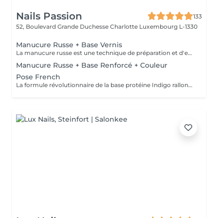
Nails Passion
133
52, Boulevard Grande Duchesse Charlotte
Luxembourg L-1330
Manucure Russe + Base Vernis
La manucure russe est une technique de préparation et d'embellissement aussi précise qu'efficace, qui consiste à arranger et sculpter délicatement le contour de l'ongle à l'aide d'outils de précision spécialisés. Esthétique mais aussi pratique, ce travail à la base de l'ongle offre un résultat lisse et net : des contours parfaitement définis, des cuticules durablement éliminées, un gain de longueur... En bref, un aspect soigné pour résultat irréprochable. La formule révolutionnaire de la base protéine Indigo rallonge les ongles, les renforcent naturellement et répare les cassures. Le résultat ? De longs ongles fortifiés qui ne se fendent pas, un véritable soin précieux.
Manucure Russe + Base Renforcé + Couleur
Pose French
La formule révolutionnaire de la base protéine Indigo rallonge les ongles, les renforcent naturellement et répare les cassures. Le résultat ? De longs ongles fortifiés qui ne se fendent pas, un véritable soin précieux.