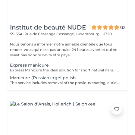
Institut de beauté NUDE
312
55-55A, Rue de Cessange
Cessange, Luxembourg L-1320
Nous tenons à informer notre aimable clientèle que tous
rendez-vous qui n'est pas annuler 24 heures avant et qui ne
serait pas honoré devra être payé ...
Express manicure
Express Manicure the ideal solution for short natural nails. This service includes removal of the previous coating, quick nail and cuticle care, strengthening with a clear rubber base, and a camouflage top coat finish. No change to your natural nail shape we preserve your preferred oval or square shape.
Manicure (Russian) +gel polish
This service includes removal of the previous coating, cuticle care, sidewall refinement, nail plate preparation, and application of a new gel polish coating. To maintain a neat appearance and long-lasting results, a refill is recommended every 2.53 weeks.