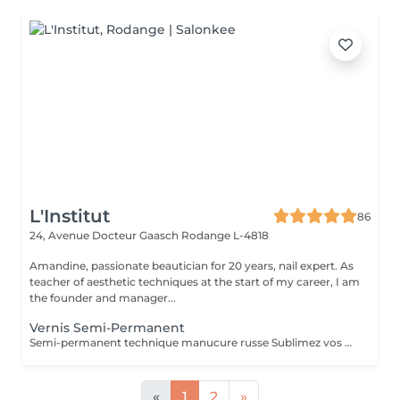
L'Institut
86
24, Avenue Docteur Gaasch
Rodange L-4818
Amandine, passionate beautician for 20 years, nail expert. As
teacher of aesthetic techniques at the start of my career, I am
the founder and manager...
Vernis Semi-Permanent
Semi-permanent technique manucure russe Sublimez vos ongles avec notre manucure russe, une technique professionnelle qui offre un résultat ultra-précis et durable. Cette prestation inclut : Soin complet des ongles et cuticules Limage et préparation minutieuse Application du semi-permanent pour un rendu net et élégant Résultat impeccable : la repousse n'est pas visible pendant 10 jours Durée : 45 minutes
«
1
2
»