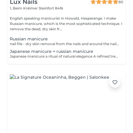
Lux Nails
80
1, Beim Kréimer
Steinfort 8416
English speaking manicurist in Howald, Hesperange. I make
Russian manicure, which is the most sophisticated technique. I
remove the dead, dry skin fr...
Russian manicure
nail file - dry skin removal from the nails and around the nail with special bits and scissor - nail and skin moisturising I make Russian manicure, which is the most sophisticated technique. I remove the dead, dry skin from the nails and around the nails with special manicure bits and scissors. The result is a perfect nail and skin surface. You will feel as if somebody exchanged your hands.
Japanese manicure + russian manicure
Japanese manicure a ritual of natural elegance A refined treatment for those who cannot wear or choose not to wear gel polish or artificial nails and prefer a clean, natural, short style. Nails become beautifully cared for, smooth and naturally shiny without polish. This treatment uses a natural paste enriched with beeswax, keratin, vitamins and minerals. Premium care for your hands, which also includes a russian manicure for perfectly prepared cuticles. Ideal for weak, tired or brittle nails.