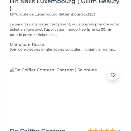
Hit Nails Luxembourg ( Gliim Beauty
)
13/17, route de Luxembourg
Bettembourg L-3253
Le parking dans la rue c'est payent, vous pouvez prendre votre
ticket en ligne avec l'application Indigo Neo (prenez 30min
pour le premier ticket, c'e...
Manucure Russe
Soin complet des ongles et des cuticules, incluant la manucure russe, le limage et la mise en forme, suivi de l'application d'un vernis traditionnel transparent pour des mains nettes, soignées et élégantes.