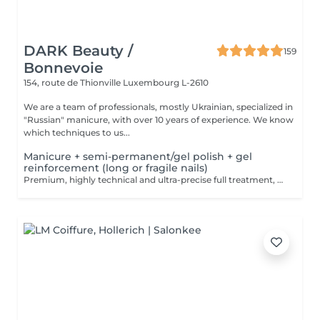
DARK Beauty /
159
Bonnevoie
154, route de Thionville
Luxembourg L-2610
We are a team of professionals, mostly Ukrainian, specialized in
"Russian" manicure, with over 10 years of experience. We know
which techniques to us...
Manicure + semi-permanent/gel polish + gel
reinforcement (long or fragile nails)
Premium, highly technical and ultra-precise full treatment, performed mainly with an e-file to achieve a perfectly clean nail contour and apply the polish as close as possible, even slightly under the cuticle. This technique helps visually delay the regrowth by around 10 days. Visual result: -Extremely well-groomed nails, clean contours, flawless shape -Instagram / photo studio effect: neat, precise, with no visible dry skin We also include a gel reinforcement, recommended for long or fragile or broken nails. A perfect solution for flawless and long-lasting nails: -The average durability is 4 weeks!! Service content -> 95€ : -Removal of old semi-permanent and/or gel polish (if needed, already include in this price/service) -Very meticulous preparation of the nail plate -Removal of dead skin -Shape and file nails -Gentle cuticle care -Correction of the nail shape -Gel reinforcement -Application of semi-permanent nail polish -Application of cuticle oil and hand cream Optional : -Price per nail extension on up to 5 nails (if so please book "WITH simple design") +3€/nail -Price per nail for nail art on up to 5 nails (if so please book "WITH simple design") +3€/nail -Price for simple design (French, Chrome, Baby Boomer, Cat Eyes, Stickers, Foil) 6-10 nails -> +20€ -Price for complex design (3D, Hand drawings, Stamping, French with Chrome, Baby Boomer with Chrome, French with Cat Eyes) 6-10 nails -> +30€