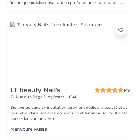
Technique précise travaillant en profondeur le contour de l'ongle et les cuticules, pour une finition nette, durable et parfaitement soignée. Idéal avant la pose de vernis ou gel/acrylique.
LT beauty Nail's
149
21, Rue du Village
Junglinster L-6140
Bienvenue dans un institut entièrement dédié à la beauté et au
bien-être, dans une ambiance douce et féminine. Ici, tout a été
pensé dans un univers r...
Manucure Russe