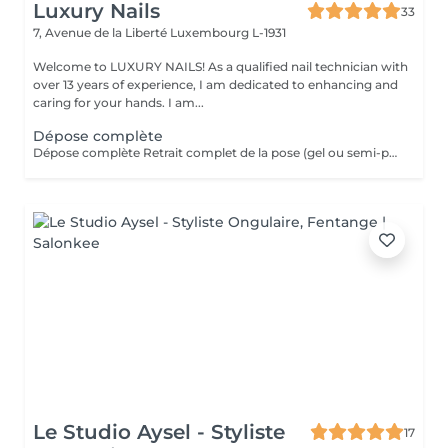
Luxury Nails
33
7, Avenue de la Liberté
Luxembourg L-1931
Welcome to LUXURY NAILS! As a qualified nail technician with
over 13 years of experience, I am dedicated to enhancing and
caring for your hands. I am...
Dépose complète
Dépose complète Retrait complet de la pose (gel ou semi-permanent) afin de retrouver vos ongles naturels, sans repose de produit. Cette prestation n'est pas réservable en ligne. Elle est réservée uniquement aux poses réalisées par mes soins. Je n'effectue pas de dépose sur des poses réalisées par une autre prothésiste ongulaire.
Le Studio Aysel - Styliste
17