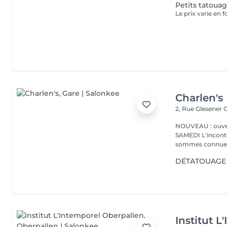
Petits tatoua
Le prix varie en f
Charlen's
2, Rue Glesener
G
NOUVEAU : ouver
SAMEDI L'incontournable institut de beauté à Luxembourg. Nous
sommes connues 
DÉTATOUAGE 
Institut L