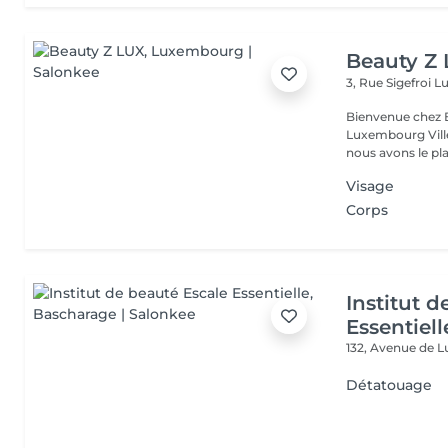
Beauty Z
3, Rue Sigefroi
L
Bienvenue chez 
Luxembourg Villé Avec 20 ans d'expérience en Russie et en Fr
nous avons le plai
Visage
Corps
Institut 
Essentiell
132, Avenue de
Détatouage