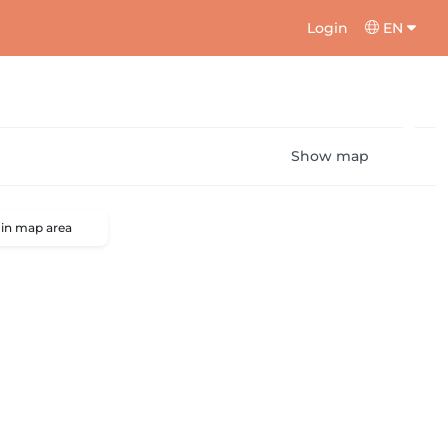
Login
EN
Show map
 in map area