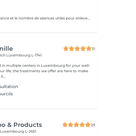
Le temps de la séance et le nombre de séances utiles pour enlever le tatouage sont variables Le détatouage laser est une technique efficace qui fragmente les pigments d'encre sous la peau à l'aide de faisceaux de lumière, permettant ainsi au système immunitaire de les éliminer progressivement. Le processus nécessite généralement plusieurs séances, et son efficacité dépend de divers facteurs. Comment ça marche ? Le laser cible les particules d'encre et les chauffe pour les fragmenter en morceaux plus petits. Ces fragments sont ensuite naturellement évacués par le corps. Différents types de lasers, tels que le laser Picosure ou le laser Q-Switched, sont utilisés pour traiter efficacement différentes couleurs et profondeurs d'encre. Ce qu'il faut savoir Nombre de séances Le nombre de séances varie considérablement. Un tatouage amateur peut nécessiter 3 à 5 séances, tandis qu'un tatouage professionnel peut en exiger 4 à 12, voire plus, pour une disparition complète. Résultats progressifs L'éclaircissement de l'encre est visible après chaque séance, mais le tatouage complet s'estompe progressivement au fil du temps.
ille
31
rich
Luxembourg L-1741
d in multiple centers in Luxembourg for your well-
ur life; the treatments we offer are here to make
h...
ultation
urcils
oo & Products
29
c
Luxembourg L-2651