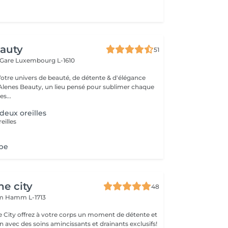
eauty
51
 Gare
Luxembourg L-1610
Votre univers de beauté, de détente & d'élégance
lenes Beauty, un lieu pensé pour sublimer chaque
s...
deux oreilles
eilles
obe
he city
48
mm
Hamm L-1713
e City offrez à votre corps un moment de détente et
 avec des soins amincissants et drainants exclusifs!