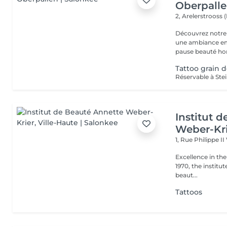
Oberpall
2, Arelerstrooss 
Découvrez notre 
une ambiance emp
pause beauté hor
Tattoo grain 
Institut 
Weber-Kr
1, Rue Philippe II
Excellence in the service of beau
1970, the institut
beaut...
Tattoos