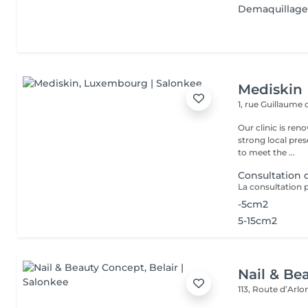
Demaquillage
Mediskin
1, rue Guillaume
Our clinic is ren
strong local pre
to meet the ...
Consultation
-5cm2
5-15cm2
Nail & Be
113, Route d’Arl