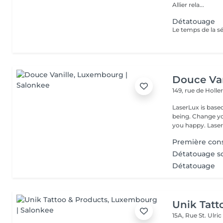
Allier rela...
Détatouage
Douce Van
149, rue de Holle
LaserLux is base
being. Change yo
you happy. Laser 
Première cons
Détatouage so
Détatouage
Unik Tatt
15A, Rue St. Ulri