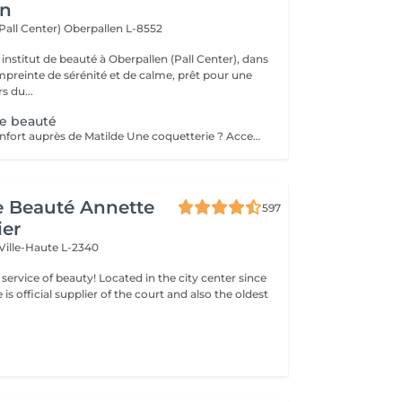
en
(Pall Center)
Oberpallen L-8552
institut de beauté à Oberpallen (Pall Center), dans
reinte de sérénité et de calme, prêt pour une
s du...
de beauté
Réservable à Steinfort auprès de Matilde Une coquetterie ? Accentuer un grain de beauté déjà existant ? Une jolie mouche à la Maryline Monroe ? Au choix... Sans douleur, pas de retouche nécessaire ( mais comprise si besoin ), longue durée dans le temps ( jusqu'à 18 mois )
de Beauté Annette
597
ier
Ville-Haute L-2340
ty! Located in the city center since
e is official supplier of the court and also the oldest