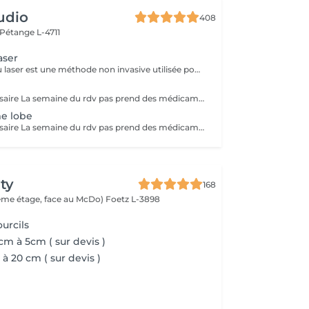
udio
408
Pétange L-4711
aser
Le détatouage au laser est une méthode non invasive utilisée pour enlever un tatouage de la peau en utilisant un laser. Ce processus est très populaire, car il permet de supprimer les tatouages de manière efficace tout en minimisant les risques de cicatrices. Le principe repose sur l'utilisation d e faisceaux lumineux qui fragmentent les pigments du tatouage.
Pas de rdv nécessaire La semaine du rdv pas prend des médicaments, des anti-inflamatoires, des antibiotiques et de cortisone.
me lobe
Pas de rdv nécessaire La semaine du rdv pas prend des médicaments, des anti-inflamatoires, des antibiotiques et de cortisone.
ty
168
(2ème étage, face au McDo)
Foetz L-3898
urcils
cm à 5cm ( sur devis )
à 20 cm ( sur devis )