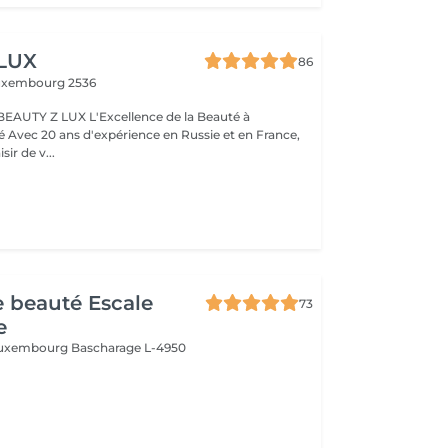
 LUX
86
uxembourg 2536
BEAUTY Z LUX L'Excellence de la Beauté à
ance,
sir de v...
de beauté Escale
73
e
 Luxembourg
Bascharage L-4950