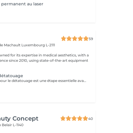
 permanent au laser
59
 de Machault
Luxembourg L-2111
owned for its expertise in medical aesthetics, with a
sence since 2010, using state-of-the-art equipment
 détatouage
La consultation pour le détatouage est une étape essentielle avant le traitement. Elle permet d'évaluer la taille, les couleurs et la profondeur du tatouage, ainsi que le type de peau du patient. Le professionnel explique le déroulement du traitement, le nombre de séances nécessaires et les éventuels effets secondaires. C'est aussi le moment pour poser toutes vos questions et discuter des attentes en termes de résultats
auty Concept
40
on
Belair L-1140