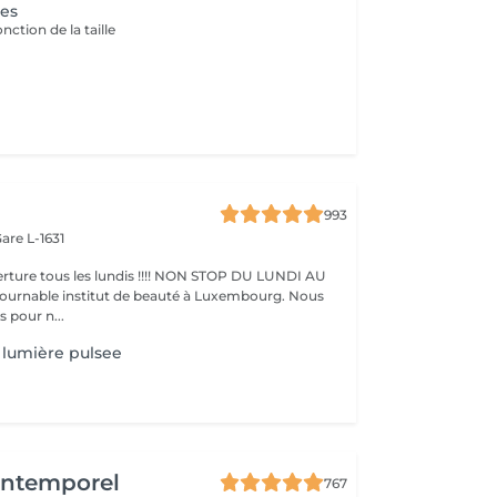
ges
onction de la taille
993
are L-1631
ture tous les lundis !!!! NON STOP DU LUNDI AU
pour n...
lumière pulsee
'Intemporel
767