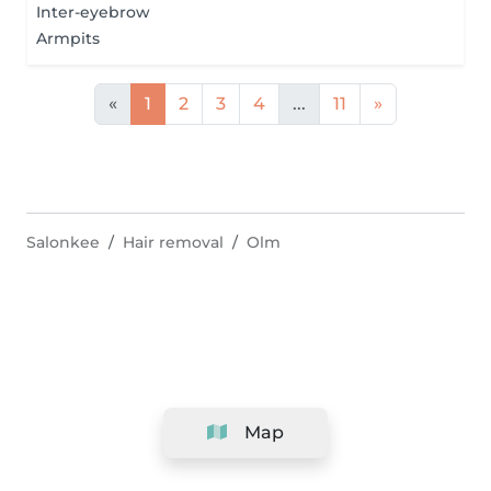
Inter-eyebrow
Armpits
«
1
2
3
4
...
11
»
Salonkee
Hair removal
Olm
Map