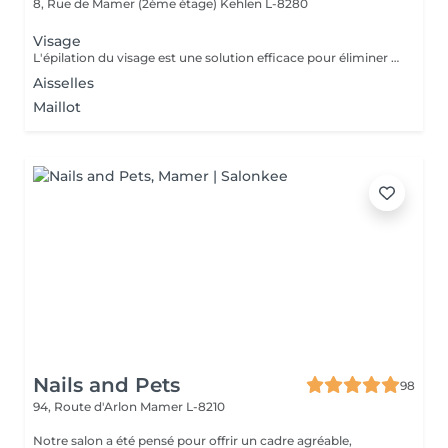
8, Rue de Mamer (2ème étage)
Kehlen L-8280
Visage
L'épilation du visage est une solution efficace pour éliminer les poils indésirables et obtenir une peau nette et lisse. Les Avantages de l'Épilation du Visage Une peau plus douce et uniforme Élimine les poils fins et le duvet pour un teint plus lumineux. Améliore l'absorption des soins et la tenue du maquillage. Un effet longue durée Contrairement au rasage, l'épilation retire le poil à la racine, ralentissant ainsi la repousse. Les poils repoussent plus fins et moins visibles avec le temps. Un visage plus net et soigné Redessine les contours du visage pour une apparence plus harmonieuse. Idéal pour des zones précises comme la lèvre supérieure, le menton ou les joues. À la cire : Efficace pour une peau lisse jusqu'à 3 à 4 semaines.
Aisselles
Maillot
Nails and Pets
98
94, Route d'Arlon
Mamer L-8210
Notre salon a été pensé pour offrir un cadre agréable,