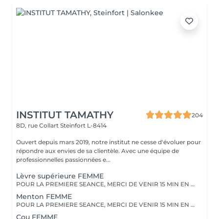
INSTITUT TAMATHY
204
8D, rue Collart
Steinfort L-8414
Ouvert depuis mars 2019, notre institut ne cesse d'évoluer pour
répondre aux envies de sa clientèle. Avec une équipe de
professionnelles passionnées e...
Lèvre supérieure FEMME
POUR LA PREMIERE SEANCE, MERCI DE VENIR 15 MIN EN AVANCE. Vous devez raser la zone à traiter 48 heures avant le rendez-vous. Merci de ne pas appliquer de crème, et pas de déodorant sur la zone le jour même.
Menton FEMME
POUR LA PREMIERE SEANCE, MERCI DE VENIR 15 MIN EN AVANCE. Vous devez raser la zone à traiter 48 heures avant le rendez-vous. Merci de ne pas appliquer de crème, et pas de déodorant sur la zone le jour même.
Cou FEMME