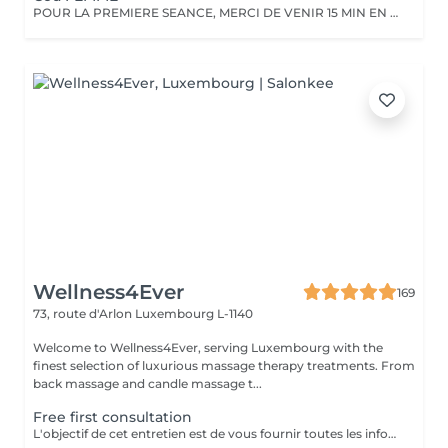
POUR LA PREMIERE SEANCE, MERCI DE VENIR 15 MIN EN AVANCE. Vous devez raser la zone à traiter 48 heures avant le rendez-vous. Merci de ne pas appliquer de crème, et pas de déodorant sur la zone le jour même.
Wellness4Ever
169
73, route d'Arlon
Luxembourg L-1140
Welcome to Wellness4Ever, serving Luxembourg with the
finest selection of luxurious massage therapy treatments. From
back massage and candle massage t...
Free first consultation
L'objectif de cet entretien est de vous fournir toutes les informations concernant votre protocole d'épilation laser mais également d'avoir les renseignements médicaux nécessaire pour pratiquer le laser. Si vous disposez d'un ordonnance médicale et/ou d'un traitement médicamenteux nous vous demandons de les apporter lors de votre 1er RDV.