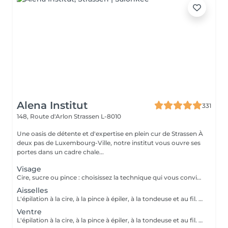
Alena Institut
331
148, Route d'Arlon
Strassen L-8010
Une oasis de détente et d'expertise en plein cur de Strassen À
deux pas de Luxembourg-Ville, notre institut vous ouvre ses
portes dans un cadre chale...
Visage
Cire, sucre ou pince : choisissez la technique qui vous convient ! Pour un résultat impeccable, chaque séance se termine toujours par une finition minutieuse à la pince. Résultat net, peau douce et parfaite, à chaque fois.
Aisselles
L'épilation à la cire, à la pince à épiler, à la tondeuse et au fil. Toutes nos techniques d'épilation vous garantissent un résultat net et durable. En fin de séance, quelque soit la technique d'épilation choisie, nous utilisons systématiquement une pince à épiler, pour un résultat parfait.
Ventre
L'épilation à la cire, à la pince à épiler, à la tondeuse et au fil. Toutes nos techniques d'épilation vous garantissent un résultat net et durable. En fin de séance, quelque soit la technique d'épilation choisie, nous utilisons systématiquement une pince à épiler, pour un résultat parfait.