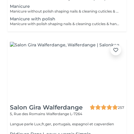
Manicure
Manicure without polish shaping nails & cleaning cuticles & hand massage
Manicure with polish
Manicure with polish shaping nails & cleaning cuticles & hand massage Polish = normal polish, which one you can easily take off with dissolute. Stay 2-4 days for hands, 1 month for feet and take 30min to dry. Semi = we dry it under a LEDlight and should be taken off in the salon (removing is included in the price by PB). Stay -> till 3 weeks for hands, 4-5 weeks for feet and will be dry immediately. Can damage your nails by doing it to offen without a break
Salon Gira Walferdange
257
5, Rue des Romains
Walferdange L-7264
Langue parle Lux,fr,ger, portugais, espagnol et capverdien