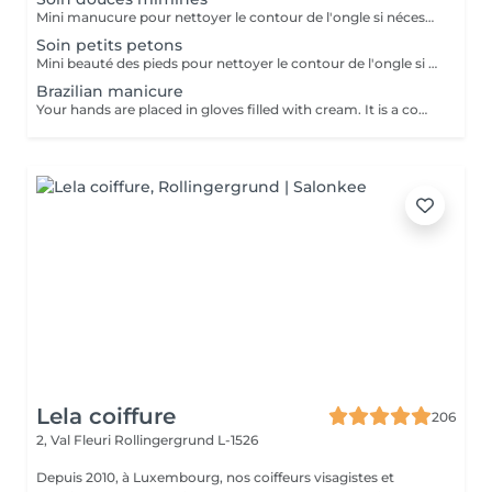
Mini manucure pour nettoyer le contour de l'ongle si nécessaire. Si l'enfant le souhaite nous lui offrons la pose vernis avec les couleurs biosourcées totalement naturelles.
Soin petits petons
Mini beauté des pieds pour nettoyer le contour de l'ongle si nécessaire. Si l'enfant le souhaite nous lui offrons la pose vernis avec les couleurs biosourcées totalement naturelles.
Brazilian manicure
Your hands are placed in gloves filled with cream. It is a complete traetment combining hydratation, cuticle care protecion and enhancement of the nail.
Lela coiffure
206
2, Val Fleuri
Rollingergrund L-1526
Depuis 2010, à Luxembourg, nos coiffeurs visagistes et