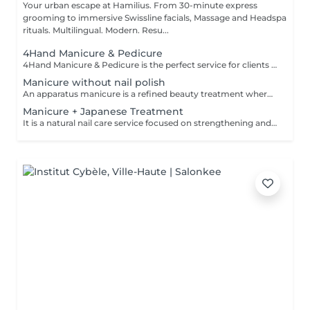
Your urban escape at Hamilius. From 30-minute express
grooming to immersive Swissline facials, Massage and Headspa
rituals. Multilingual. Modern. Resu...
4Hand Manicure & Pedicure
4Hand Manicure & Pedicure is the perfect service for clients who value time, efficiency and indulgence. Enjoy a full manicure and pedicure at the same time, performed by two beauticians working in parallel. While one technician shapes your nails and pampers your hands, the other cares for your feet with exfoliation,callus care, massage and polish. This seamless 2 hours experience delivers a salonperfect finish in a single visit, saving you time and maximising comfort. Please select following options
Manicure without nail polish
An apparatus manicure is a refined beauty treatment where gentle electric tools are used to shape and polish your nails, giving them a smooth and flawless finish. This technique offers precision and care, helping reveal your nails' natural beauty while ensuring a soft, elegant look. The process feels modern yet gentle, often leaving your hands and nails looking polished and perfectly groomed with a subtle shine that enhances your overall elegance
Manicure + Japanese Treatment
It is a natural nail care service focused on strengthening and nourishing nails using traditional Japanese techniques. The treatment involves gentle cuticle care, nail shaping, and buffing, followed by the application of a special nutrient-rich paste containing ingredients like vitamins A and E, keratin, bee pollen, and silica from the Japanese sea. This paste is massaged into the nails and sealed with a protective powder, resulting in strong, healthy nails with a natural, pearly shine. The treatment is chemical-free, ideal for brittle or damaged nails, and enhances nail health without polish