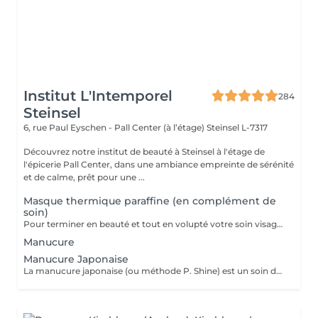
Institut L'Intemporel
284
Steinsel
6, rue Paul Eyschen - Pall Center (à l’étage)
Steinsel L-7317
Découvrez notre institut de beauté à Steinsel à l'étage de
l'épicerie Pall Center, dans une ambiance empreinte de sérénité
et de calme, prêt pour une ...
Masque thermique paraffine (en complément de
soin)
Pour terminer en beauté et tout en volupté votre soin visage, nous vous proposons le 'double masque '. Cela consiste en une application d'un masque crème bourré d'actifs hydratants/régénérants/anti-âge ou anti-oxydants suivi d'un bain de paraffine tiède. Ceci permet la pénétration intégrale du masque crème grâce à la chaleur de la paraffine et une fin de soin en douceur grâce aux actifs de la paraffine adoucissants et calmants. Une véritable invitation à la détente.
Manucure
Manucure Japonaise
La manucure japonaise (ou méthode P. Shine) est un soin de beauté naturel et ancestral visant à renforcer, nourrir et faire briller les ongles sans vernis ni gel. En utilisant des produits naturels comme la cire d'abeille, des minéraux, et de la poudre de perle, elle rend les ongles sains, forts et brillants avec un effet miroir, idéal pour réparer les ongles abîmés (après gel ou semi-permanent, grossesse...). Convient aux ongles naturels fragiles, mous, cassants ou dédoublés, mais aussi simplement pour offrir une période de repos et de soin aux ongles.