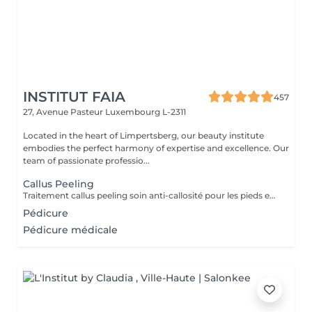
INSTITUT FAIA
457
27, Avenue Pasteur
Luxembourg L-2311
Located in the heart of Limpertsberg, our beauty institute
embodies the perfect harmony of expertise and excellence. Our
team of passionate professio...
Callus Peeling
Traitement callus peeling soin anti-callosité pour les pieds en seulement 15 minutes CALLUSPEELING permet d'éliminer facilement, sans lames ni cutters, les callosités et les fissures, donnant aux pieds une incroyable douceur et une sensation infinie de légèreté.
Pédicure
Pédicure médicale