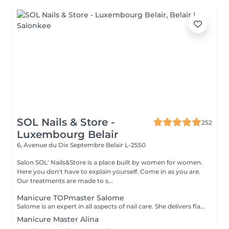
SOL Nails & Store -
252
Luxembourg Belair
6, Avenue du Dix Septembre
Belair L-2550
Salon SOL' Nails&Store is a place built by women for women.
Here you don't have to explain yourself. Come in as you are.
Our treatments are made to s...
Manicure TOPmaster Salome
Salome is an expert in all aspects of nail care. She delivers flawless results in just 1 hour while maintaining high quality, leaving you feeling happy every time. From a basic manicure to complex services like extensions, designs, and nail art, she offers a full range of professional treatments. *And if you sacrifice your lunch break for an appointment, don't worryyou'll still have some time to enjoy your meal!
Manicure Master Alina