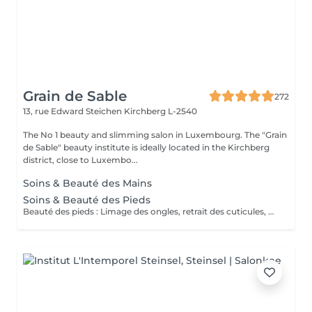
Grain de Sable
272
13, rue Edward Steichen
Kirchberg L-2540
The No 1 beauty and slimming salon in Luxembourg. The "Grain
de Sable" beauty institute is ideally located in the Kirchberg
district, close to Luxembo...
Soins & Beauté des Mains
Soins & Beauté des Pieds
Beauté des pieds : Limage des ongles, retrait des cuticules, utilisation de la râpe pour les callosités et massage avec crème hydratante. Pédicure : Beauté des pieds + traitement des ongles incarnés/infectés + utilisation du bistouri pour les callosités.