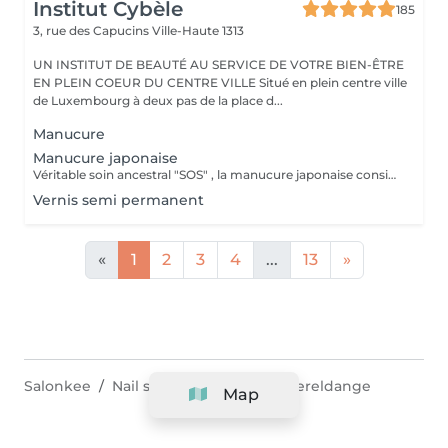
Institut Cybèle
185
3, rue des Capucins
Ville-Haute 1313
UN INSTITUT DE BEAUTÉ AU SERVICE DE VOTRE BIEN-ÊTRE
EN PLEIN COEUR DU CENTRE VILLE Situé en plein centre ville
de Luxembourg à deux pas de la place d...
Manucure
Manucure japonaise
Véritable soin ancestral "SOS" , la manucure japonaise consiste à nourrir l'ongle en profondeur à l'aide de produits 100% naturels riches en cire d'abeille, kératine et vitamines, puis à faire pénétrer ces actifs grâce à un polissage doux. Cela permet de lisser la surface de l'ongle et de lui donner une brillance naturelle effet glossy pendant 3 semaines. L'effet est immédiat et le résultat est bluffant. Ce rituel stimule la circulation sanguine et la croissance des ongles Idéale pour les ongles fragiles, abîmés ou après des poses de gel ou semi-permanent, la manucure japonaise aide à retrouver des ongles sains, forts et brillants. Excellente manucure pour les personnes qui ne veulent pas ou ne peuvent pas mettre du gel, semi permanent.
Vernis semi permanent
«
1
2
3
4
...
13
»
Salonkee
Nail salon & pedicure
Bereldange
Map