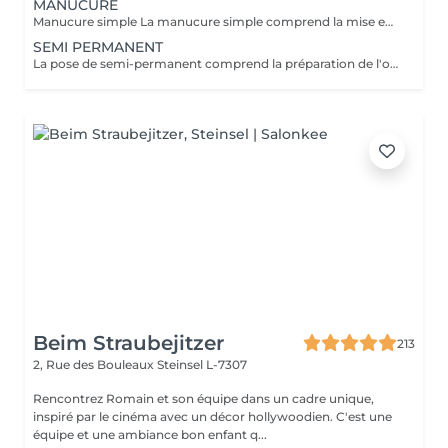
MANUCURE
Manucure simple La manucure simple comprend la mise en forme des ongles, le soin de cuticules et l'application d'une base de soin enrichie en calcium. Idéale si vous souhaitez des ongles propres, nets et renforcés avec une finition naturelle ,sans couleur. Manucure avec vernis La manucure avec vernis comprend la mise en forme des ongles, le soin des cuticules et l'application d'un vernis classique de la couleur de votre choix. Parfaite si vous souhaitez une finition soignée et colorée tout en gardant un rendu naturel. Manucure japonaise La manucure japonaise comprend la mise en forme des ongles, le soin des cuticules et l'application d'une patte enrichie en kératine, cire d'abeille et minéraux, poli directement sur l'ongle. Elle nourrit, renforce et apporte une brillance naturelle durable, idéal pour les ongles fragiles, mots ou abîmer.
SEMI PERMANENT
La pose de semi-permanent comprend la préparation de l'ongle, la mise en forme, le soin des cuticules et l'application de la couleur choisie. Grâce à sa tenue longue durée, le semi-permanent offre une brillance parfaite et une tenue de 2 à 3 semaines, sans ecaillement, pour des ongles impeccables au quotidien.
Beim Straubejitzer
213
2, Rue des Bouleaux
Steinsel L-7307
Rencontrez Romain et son équipe dans un cadre unique,
inspiré par le cinéma avec un décor hollywoodien. C'est une
équipe et une ambiance bon enfant q...