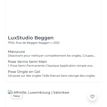
LuxStudio Beggen
170A, Rue de Beggen
beggen L-1220
Manucure
Dissolvant pour nettoyer completement les ongles, Coupez et Modelez les ongles avec une lime, Mouillez les mains quelques minutes pour ramollir les cuticules, Pousses les Cuticules avec batone pour repousser doucement vers l'arrière et coupez les excès, Hydratez les Mains avec crème et les cuticules pour maintenir la peau douce, Appliquez une base transparent pour protéger les ongles. Attendez suffisamment de tempos pour sèche.
Pose Vernis Semi Main
1. Pose Semi-Permanente Classique Application simple avec une fine couche de base. Idéale pour celles qui souhaitent de la couleur, de la brillance et un léger renfort. Tenue moyenne 2 semaines. 2. Pose Semi + Renfort Combinaison d'une base classique avec une couche de renfort. Offre une meilleure résistance que le semi-permanent classique, parfaite pour les ongles naturels. Moyenne Tenue de 2 à 3 semaines. 3. Pose Semi + Fiber Ultra Base classique combinée à un gel enrichi en fibres, idéale pour les ongles fragiles ou nécessitant un renforcement supplémentaire. Tenue Moyenne 3 à 4 semaines.
Pose Ongle en Gel
Gel pose sur des ongles Taille Nature Sans ralonge des ongles
New