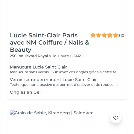
Lucie Saint-Clair Paris
310
avec NM Coiffure / Nails &
Beauty
25C, boulevard Royal
Ville-Haute L-2449
Manucure Lucie Saint Clair
Manucure sans vernis . Sublimez vos ongles grâce à cette technique naturelle qui comprend une mise en forme, une élimination tout en douceur de la cuticule. Les ongles retrouvent leur éclat naturel . Manucure avec vernis. Sublimez vos ongles grâce à cette technique naturelle qui comprend une mise en forme, une élimination tout en douceur de la cuticule. Finition complète et impeccable grâce a la pose de vernis.
Vernis semi-permanent Lucie Saint Clair
Technique non abrasive qui permet d'enlever et de reposer en douceur votre semi-permanent. Tenue ,brillance impeccable
Ongles en Gel