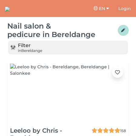
EN
Login
Nail salon &
pedicure
in
Bereldange
Filter
in
Bereldange
Leeloo by Chris -
158