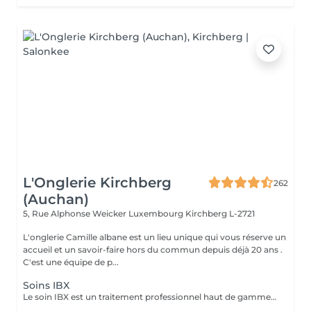
L'Onglerie Kirchberg
262
(Auchan)
5, Rue Alphonse Weicker Luxembourg
Kirchberg L-2721
L'onglerie Camille albane est un lieu unique qui vous réserve un
accueil et un savoir-faire hors du commun depuis déjà 20 ans .
C'est une équipe de p...
Soins IBX
Le soin IBX est un traitement professionnel haut de gamme qui répare et renforce les ongles naturels de l'intérieur. Sa technologie innovante pénètre au cur de l'ongle pour restaurer sa structure, limiter la casse et sublimer durablement l'ongle naturel. Idéal pour les ongles fragilisés,il s'intègre parfaitement a une pose de vernis pour une tenue optimale et des ongles visiblement plus forts.