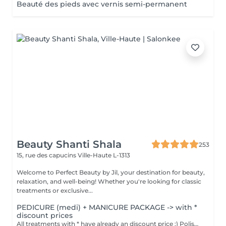
Beauté des pieds avec vernis semi-permanent
Beauty Shanti Shala
253
15, rue des capucins
Ville-Haute L-1313
Welcome to Perfect Beauty by Jil, your destination for beauty,
relaxation, and well-being! Whether you're looking for classic
treatments or exclusive...
PEDICURE (medi) + MANICURE PACKAGE -> with *
discount prices
All treatments with * have already an discount price :) Polish = normal polish, which one you can easily take off with dissolute. Stay 2-4 days for hands, 1 month for feet and take 30min to dry. Semi = we dry it under a LEDlight and should be taken off in the salon (removing is included in the price). Stay -> till 3 weeks for hands, 4-5 weeks for feet and will be dry immediately. Can damage your nails by doing it to offen without a break.