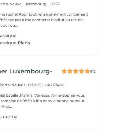
 Porte-Neuve
Luxembourg L-2227
ma ruche! Pour tout renseignement concernant
z pas à me contacter Institut au rez-de-
cour du...
lassique
lassique Pieds
her Luxembourg-
612
a Porte-Neuve
LUXEMBOURG 57480
le) Estelle ,Marina, Vanessa, Anne-Sophie vous
la semaine de 9h30 à 18h dans la bonne humeur !
 Ang...
s normal