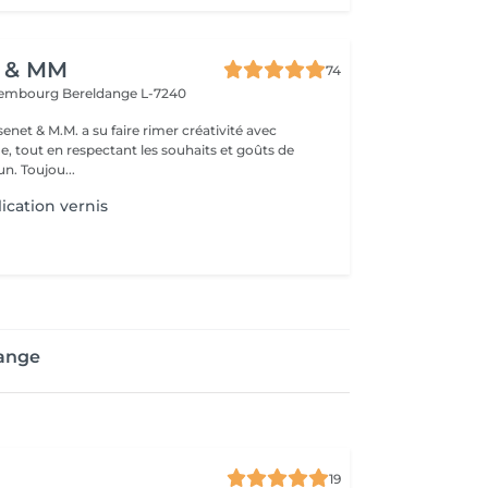
t & MM
74
uxembourg
Bereldange L-7240
enet & M.M. a su faire rimer créativité avec
e, tout en respectant les souhaits et goûts de
n. Toujou...
ication vernis
dange
19