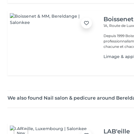
Boissene
1A, Route de L
Depuis 1999 Boiss
professionnalism
chacune et chacu
Limage & appl
We also found Nail salon & pedicure around Berel
LAB'eille
New