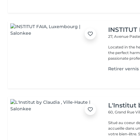
INSTITUT
27, Avenue Past
Located in the h
the perfect harmony 
passionate profes
Retirer vernis
L'Institut
60, Grand Rue
Vi
Situé au coeur d
accueille dans u
vot