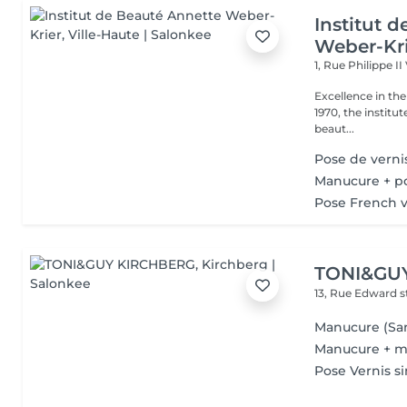
Institut 
Weber-Kr
1, Rue Philippe II
Excellence in the service of beau
1970, the institut
beaut...
Pose de verni
Manucure + p
Pose French v
TONI&GU
13, Rue Edward 
Manucure (San
Manucure + m
Pose Vernis s