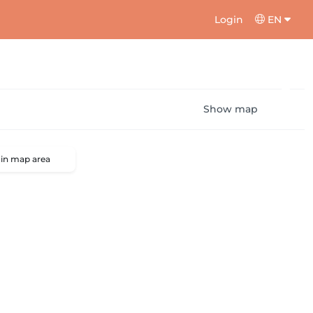
Login
EN
Show map
 in map area