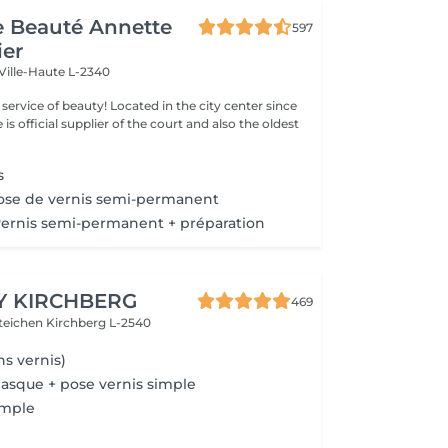
de Beauté Annette
597
ier
Ville-Haute L-2340
ty! Located in the city center since
e is official supplier of the court and also the oldest
s
ose de vernis semi-permanent
ernis semi-permanent + préparation
Y KIRCHBERG
469
steichen
Kirchberg L-2540
s vernis)
asque + pose vernis simple
imple