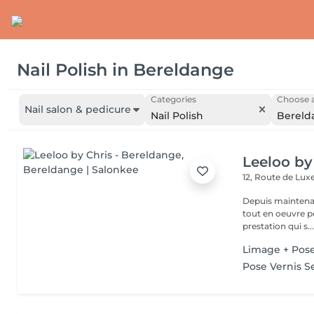
Nail Polish
in
Bereldange
Categories
Choose a
Nail salon & pedicure
Nail Polish
Bereld
Leeloo by
12, Route de L
Depuis maintenan
tout en oeuvre po
prestation qui s..
Limage + Pose
Pose Vernis 