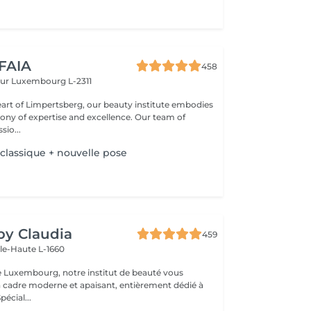
 FAIA
458
eur
Luxembourg L-2311
eart of Limpertsberg, our beauty institute embodies
of expertise and excellence. Our team of
sio...
 classique + nouvelle pose
 by Claudia
459
lle-Haute L-1660
e Luxembourg, notre institut de beauté vous
n cadre moderne et apaisant, entièrement dédié à
re bien-être. Spécial...