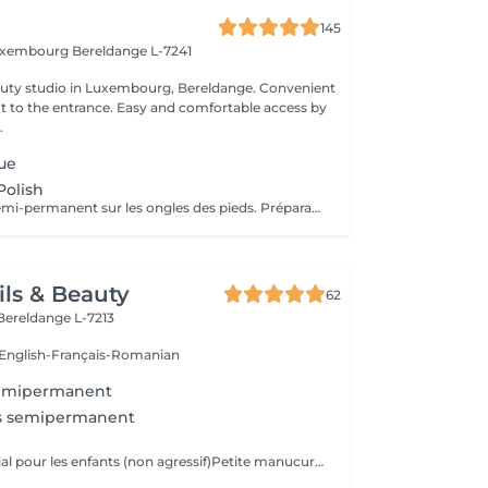
145
Luxembourg
Bereldange L-7241
 studio in Luxembourg, Bereldange. Convenient
xt to the entrance. Easy and comfortable access by
.
que
Polish
Pose de vernis semi-permanent sur les ongles des pieds. Préparation délicate de l'ongle afin d'obtenir un résultat soigné et une meilleure tenue. Application du vernis semi-permanent et finition nette pour un rendu durable et brillant. La prestation est réalisée sans dépose : merci de venir sans vernis sur les ongles des pieds. Cette prestation n'inclut pas de pédicure médicale.
ils & Beauty
62
Bereldange L-7213
:English-Français-Romanian
semipermanent
s semipermanent
Pose vernis spécial pour les enfants (non agressif)Petite manucure de plus (couper les ongles et limage)