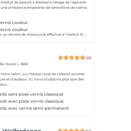
nstitut de beauté à Steinsel à l'étage de l'épicerie
s une ambiance empreinte de sérénité et de calme,
ernis couleur
ernis couleur
Uniquement avec un service de manucurie effectué à l institut le même jour .
263
ille-Haute L-1660
notre salon, où chaque coup de ciseaux raconte
tyle et d'audace. Ici, nous sculptons plus que des
éon...
eds sans pose vernis classique
eds avec pose vernis classique
ieds avec vernis semi-permanent