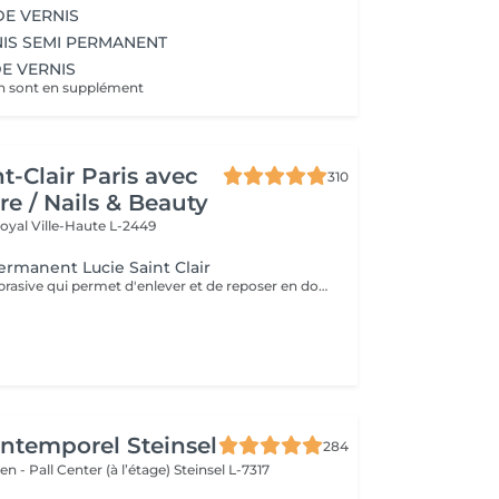
DE VERNIS
IS SEMI PERMANENT
DE VERNIS
ch sont en supplément
t-Clair Paris avec
310
re / Nails & Beauty
Royal
Ville-Haute L-2449
ermanent Lucie Saint Clair
Technique non abrasive qui permet d'enlever et de reposer en douceur votre semi-permanent. Tenue ,brillance impeccable
'Intemporel Steinsel
284
en - Pall Center (à l’étage)
Steinsel L-7317