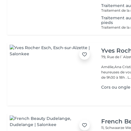
Traitement au 
Traitement au
pieds
Yves Roc
79, Rue de l`Alz
Amélie,Ana Crist
heureuses de vou
de 9h30 à 18h . L..
Cors ou ongle
French B
11, Schwaarze W