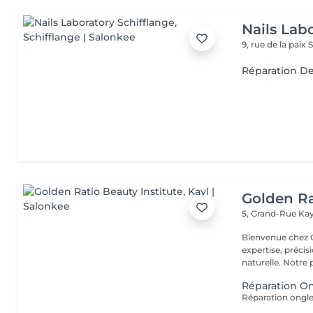
Nails Lab
9, rue de la paix
S
Réparation D
Golden Ra
5, Grand-Rue
Kay
Bienvenue chez GOLDEN RATIO 
expertise, précis
naturelle. Not
Réparation O
Réparation ongles