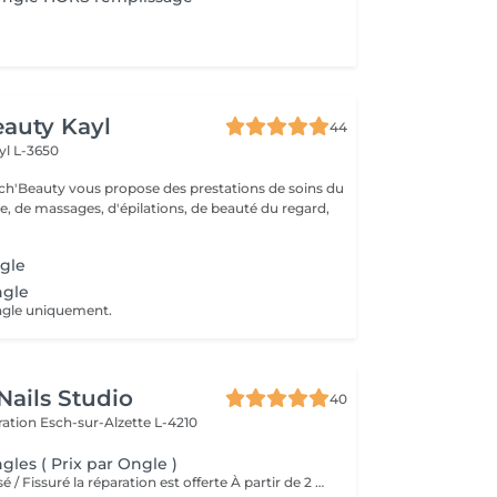
auty Kayl
44
yl L-3650
ch'Beauty vous propose des prestations de soins du
e, de massages, d'épilations, de beauté du regard,
gle
ngle
ngle uniquement.
ails Studio
40
ération
Esch-sur-Alzette L-4210
gles ( Prix par Ongle )
Pour 1 Ongle cassé / Fissuré la réparation est offerte À partir de 2 ongles la réparation sera facturée 3 euros par ongle