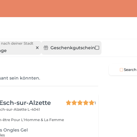
 nach deiner Stadt
Geschenkgutschein
nge
Search
ssant sein könnten.
 Esch-sur-Alzette
1
ch-sur-Alzette L-4041
Esthétique & Bien-être Pour L'Homme & La Femme
s Ongles Gel
les