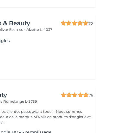
s & Beauty
70
livar
Esch-sur-Alzette L-4037
ngles
uty
76
rs
Rumelange L-3739
clientes passe avant tout ! - Nous sommes
eur de la marque M'Nails en produits d'onglerie et
v...
 Ongle HORS remplissage