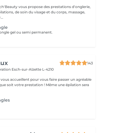
ch'Beauty vous propose des prestations d'onglerie,
ilations, de soin du visage et du corps, massage,
..
ngle
ongle gel ou semi permanent.
Lux
143
ération
Esch-sur-Alzette L-4210
vous accueillent pour vous faire passer un agréable
ue soit votre prestation ! Même une épilation sera
ngles