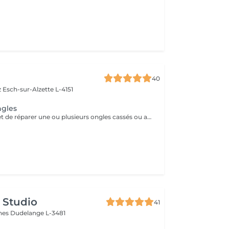
40
z
Esch-sur-Alzette L-4151
ngles
Ce service permet de réparer une ou plusieurs ongles cassés ou abîmés, afin de retrouver une apparence harmonieuse et soignée. La réparation est valable uniquement jusqu'à 2 semaines après la pose. Au-delà de 2 semaines, une prestation de remplissage sera nécessaire.
 Studio
41
ines
Dudelange L-3481