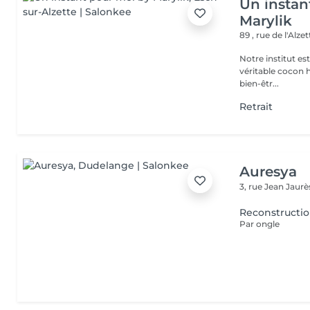
Un instan
Marylik
89 , rue de l'Alze
Notre institut e
véritable cocon ho
bien-êtr...
Retrait
Auresya
3, rue Jean Jaur
Reconstructi
Par ongle