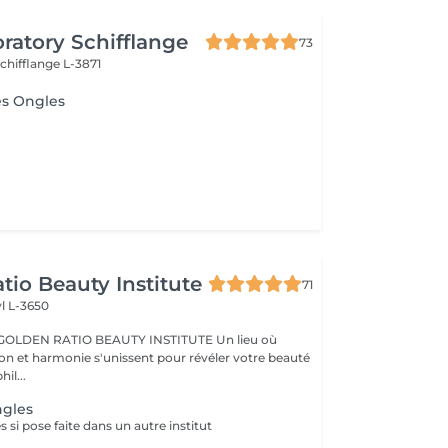
oratory Schifflange
73
chifflange L-3871
es Ongles
tio Beauty Institute
71
l L-3650
BEAUTY INSTITUTE Un lieu où
ion et harmonie s'unissent pour révéler votre beauté
re phil...
ngles
 si pose faite dans un autre institut