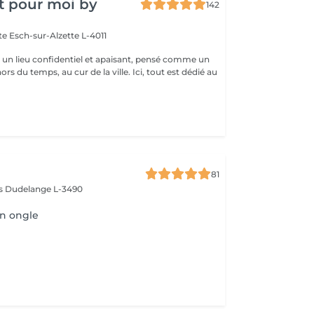
t pour moi by
142
tte
Esch-sur-Alzette L-4011
st un lieu confidentiel et apaisant, pensé comme un
rs du temps, au cur de la ville. Ici, tout est dédié au
81
ès
Dudelange L-3490
on ongle