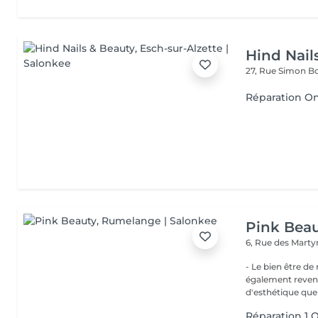
Hind Nail
27, Rue Simon Bo
Réparation O
Pink Bea
6, Rue des Marty
- Le bien être de nos 
également revend
d'esthétique que 
Réparation 1