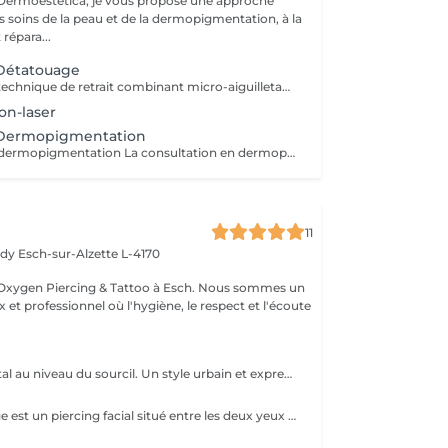
rmoestetica, je vous propose une approche
s soins de la peau et de la dermopigmentation, à la
 répara...
 Détatouage
Détatouage par technique de retrait combinant micro-aiguilletage et solution spécifique, adaptée aux pigments difficiles à traiter au laser . La consultation est requise.
on-laser
 Dermopigmentation
Consultation en dermopigmentation La consultation en dermopigmentation est une étape essentielle avant toute prestation de traitement correctif ou reconstructeur. Elle permet de comprendre vos besoins, d'analyser la peau et de définir un protocole entièrement personnalisé en fonction de la zone à traiter, de votre carnation, de votre morphologie et du résultat souhaité. Ce rendez-vous comprend un échange approfondi sur vos attentes, une analyse précise de la zone concernée ainsi que des conseils professionnels sur la technique et l'approche les plus adaptées à votre situation. C'est également un moment privilégié pour répondre à toutes vos questions et s'assurer de l'absence de contre-indications. Le montant de la consultation est déduit du tarif de la prestation si celle-ci est réalisée dans les 2 mois suivant la consultation. Cette étape est indispensable afin de garantir un traitement sécurisé, cohérent et parfaitement adapté à votre peau et à votre objectif esthétique ou réparateur.
11
edy
Esch-sur-Alzette L-4170
Esch. Nous sommes un
 et professionnel où l'hygiène, le respect et l'écoute
Piercing horizontal au niveau du sourcil. Un style urbain et expressif, réalisé avec un bijou courbé en titane. Pose précise adaptée à ta morphologie. Si tu souhaites te faire percer mais que tu as peur des aiguilles ou que tu souffres d'anxiété (stress, blocage), nous te demandons de bien vouloir réserver le service intitulé: <<NOM DU PIERCING (Phobie des aiguilles)>> Ce service ne côute pas plus cher. Il est simplement prévu pour des raisons d'organisation, afin que tout le monde soit à l'aise et bien accueilli(e).
Le Piercing Bridge est un piercing facial situé entre les deux yeux à la racine du nez. Un Piercing en titane chirurgical est inclus. Le titane est hypoallergénique, léger et idéal pour les premières phases de cicatrisation. Si tu souhaites te faire percer mais que tu as peur des aiguilles ou que tu souffres d'anxiété (stress, blocage), nous te demandons de bien vouloir réserver le service intitulé: <<NOM DU PIERCING (Phobie des aiguilles)>> Ce service ne côute pas plus cher. Il est simplement prévu pour des raisons d'organisation, afin que tout le monde soit à l'aise et bien accueilli(e).