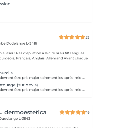
ssion
53
arbe
Dudelange L-3416
à la cire ni au fil! Langues
ois, Français, Anglais, Allemand Avant chaque
urcils
Les rendez-vous devront être pris majoritairement les après-midis. Les rendez-vous se feront donc par appel téléphonique ou sms Merci
touage (sur devis)
Les rendez-vous devront être pris majoritairement les après-midis. Les rendez-vous se feront donc par appel téléphonique ou sms Merci
 dermoestetica
19
Dudelange L-3543