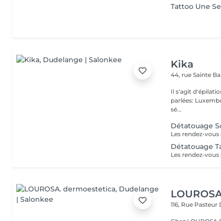
Tattoo Une Se
Kika
44, rue Sainte B
Il s'agit d'épilation à laser!! Pas d'épilation 
parlées: Luxembourge
sé...
Détatouage So
Détatouage Ta
LOUROSA.
116, Rue Pasteur