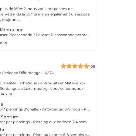
 plus de 160m2, nous vous proposons de
bien-être, de la coiffure mais également un espace
 toujours...
 détatouage
Qu'est-ce qu'un laser Picoseconde ? Le laser Picoseconde permet de délivrer une impulsion lumineuse de l'ordre de 300 picoseconde. Cette brièveté d'impulsion induit une onde de choc capable de fragmenter les pigments du tatouage. Le détatouage était jusqu'à présent réalisé avec des lasers dits «Q Switched» avec une durée d'impulsion de l'ordre de la nanoseconde, beaucoup moins efficace. - Efficace sur les tatouages noirs et de couleurs - Traitement corps, visage et maquillage permanant. - Le détatouage par laser ne laisse pas de cicatrices après le traitement ; - Les séances sont espacées de 30 à 40 jours (au lieu de 2 mois ou plus avec un laser «Q Switched») ; Il est impossible de prédire avec précision le nombre de séances nécessaires. En effet, tout dépend des facteurs sur lesquels nous n'avons aucune information avant de commencer le traitement (qualité et profondeur de l'encre, présence ou non de métaux dans les pigments)
aser
106
e Gerlache
Differdange L-4574
Grossiste Esthétique de Produits et Matériel de
ange au Luxembourg, Nous vendons aux
aux pri...
le
Temps de guérison* piercings d'oreille: - Anti-tragus: 3-9 mois - Piercing de conque: 3-9 mois - Daithpiercing: 3-9 mois - Piercing helix: 3-9 mois - Perçage de fumée: 3-9 mois - Piercing douillet: 3-9 mois - Piercing Tragus: 3-9 mois - Piercing du lobe de l'oreille: 4-8 semaines *Notez également qu'il est indispensable de réaliser les soins quotidiennement pour que la cicatrisation se fasse dans les meilleures conditions. *La guérison est différente d'une personne à l'autre **Si vous êtes mineur, l'autorisation parentale est obligatoire. Industriel Piercing - Sous réserve d'évaluation
/ Septum
Temps de guérison* par piercings - Piercing aux narines: 3-4 semaines - Piercing septum: 4-8 semaines *Notez également qu'il est indispensable de réaliser les soins quotidiennement pour que la cicatrisation se fasse dans les meilleures conditions. *La guérison est différente d'une personne à l'autre **Si vous êtes mineur, l'autorisation parentale est obligatoire.
che
Temps de guérison* par piercings - Piercing Labret: 6-8 semaines - Piercing des lèvres / côté: 6-8 semaines - Piercing de la lèvre supérieure: 2-3 mois - Piercing de la langue: 4-8 semaines *Notez également qu'il est indispensable de réaliser les soins quotidiennement pour que la cicatrisation se fasse dans les meilleures conditions. *La guérison est différente d'une personne à l'autre **Si vous êtes mineur, l'autorisation parentale est obligatoire.