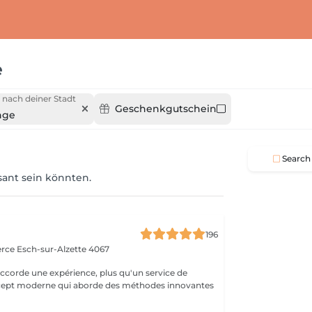
e
 nach deiner Stadt
Geschenkgutschein
nge
Search
ssant sein könnten.
a
196
erce
Esch-sur-Alzette 4067
ccorde une expérience, plus qu'un service de
ncept moderne qui aborde des méthodes innovantes