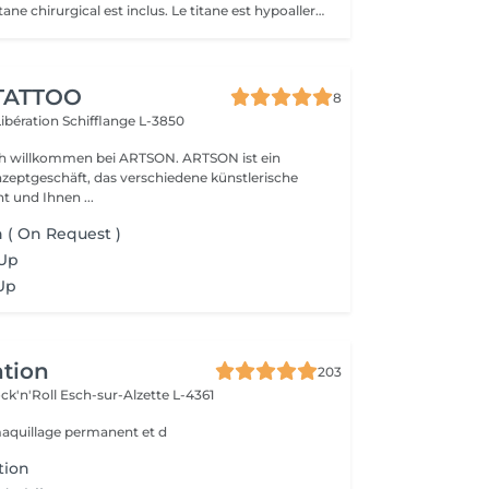
Un Piercing en titane chirurgical est inclus. Le titane est hypoallergénique, léger et idéal pour les premières phases de cicatrisation. Si tu souhaite te faire percer mais que tu as peur des aiguilles ou que tu souffres d'anxiété (stress, blocage), nous te demandons de bien vouloir réserver le service intitulé: <<NOM DU PIERCING (Phobie des aiguilles)>> Ce service ne côute pas plus cher. Il est simplement prévu pour des raisons d'organisation, afin que tout le monde soit à l'aise et bien accueilli(e).
TATTOO
8
Libération
Schifflange L-3850
llkommen bei ARTSON. ARTSON ist ein
nzeptgeschäft, das verschiedene künstlerische
nt und Ihnen ...
n ( On Request )
-Up
Up
ntion
203
ck'n'Roll
Esch-sur-Alzette L-4361
maquillage permanent et d
tion