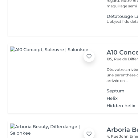
regard. Notre Bro
maquillage semi 
Détatouage L
A10 Conc
195, Rue de Diff
Dès votre arrivée
une parenthèse d'exception : - Parkin
arrivée en ...
Septum
Helix
Hidden helix
Arboria B
4, Rue John Erne