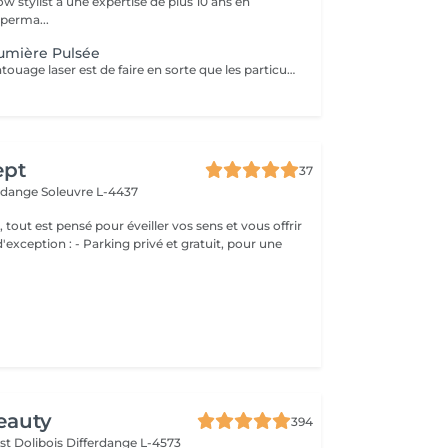
w stylist a une expertise de plus 10 ans en
perma...
umière Pulsée
L'objectif du détatouage laser est de faire en sorte que les particules d'encre soient digérables par l'organisme. Ainsi le faisceau d'énergie du laser vise le pigment et permet de le faire éclater. Il va ensuite être éliminé par les globules blancs. La quantité de séances dépendra du type d'encre, de la peau et de la technique utilisée par le professionnel qui a réalisé votre tatouage des sourcils. seulement un mois apres la première séance la praticienne pourra déterminer le numéro de séances nécessaires, dans. certaines cas une seule séance suffit comme dans certains outres nous pouvons besoin de trois ou plus. Les poils peuvent temporairement devenir blancs "en raison de l'élimination des pigments" explique l'experte. Cette décoloration est courante et temporaire (en quelques jours seulement, les sourcils retrouvent leur couleur d'origine).
ept
37
erdange
Soleuvre L-4437
, tout est pensé pour éveiller vos sens et vous offrir
g privé et gratuit, pour une
eauty
394
st Dolibois
Differdange L-4573