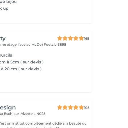
e bijou
k up
ty
168
(2ème étage, face au McDo)
Foetz L-3898
urcils
cm à 5cm ( sur devis )
à 20 cm ( sur devis )
design
105
aux
Esch-sur-Alzette L-4025
c'est un institut complètement dédié a la beauté du