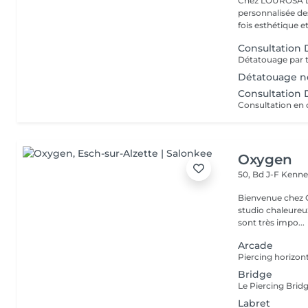
Chez LOUROSA De
personnalisée de
fois esthétique et
Consultation
Détatouage n
Consultation
Oxygen
50, Bd J-F Kenn
Bienvenue chez Oxygen Piercing & Tattoo à 
studio chaleureux
sont très impo...
Arcade
Bridge
Labret