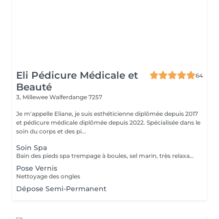
Eli Pédicure Médicale et
64
Beauté
3, Millewee
Walferdange 7257
Je m'appelle Eliane, je suis esthéticienne diplômée depuis 2017
et pédicure médicale diplômée depuis 2022. Spécialisée dans le
soin du corps et des pi...
Soin Spa
Bain des pieds spa trempage à boules, sel marin, très relaxant. Gommage & massage inclus. Service non disponible pour ongles mycosiques , je propose l'autre solution de traitement.
Pose Vernis
Nettoyage des ongles
Dépose Semi-Permanent