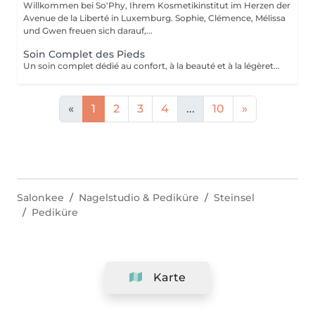
Willkommen bei So'Phy, Ihrem Kosmetikinstitut im Herzen der
Avenue de la Liberté in Luxemburg. Sophie, Clémence, Mélissa
und Gwen freuen sich darauf,...
Soin Complet des Pieds
Un soin complet dédié au confort, à la beauté et à la légèreté des pieds. Le soin débute par un bain de pieds relaxant, suivi d'une exfoliation douce afin d'éliminer les cellules mortes et retrouver une peau plus lisse et souple. Un masque nourrissant est ensuite appliqué pour hydrater en profondeur, tandis que les ongles et les cuticules sont soigneusement travaillés pour un résultat net et soigné. Le soin se prolonge par un moment de détente, apportant une sensation immédiate de confort et de légèreté. Les pieds sont plus doux, la peau nourrie et les ongles parfaitement soignés. Le vernis classique n'est pas proposé à l'institut. Si vous le souhaitez, nous pouvons toutefois réaliser la pose avec votre propre vernis en sélectionnant l'option correspondante.
«
1
2
3
4
...
10
»
Salonkee
Nagelstudio & Pediküre
Steinsel
Pediküre
Karte