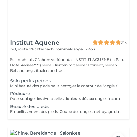
Institut Aquene
214
120, route d'Echternach
Dommeldange L-1453
Seit mehr als 7 Jahren verführt das INSTITUT AQUENE (in Parc
Hotel Alvisse****) seine Klienten mit seiner Effizienz, seinen
Behandlungsritualen und se...
Soin petits petons
Mini beauté des pieds pour nettoyer le contour de l'ongle si nécessaire. Si l'enfant le souhaite nous lui offrons la pose vernis avec les couleurs biosourcées totalement naturelles.
Pédicure
Pour soulager les éventuelles douleurs dû aux ongles incarnés, cors. L'usage du bistouri pour enlever de simple callosités sera considéré comme une pédicure.
Beauté des pieds
Embellissement des pieds. Coupe des ongles, nettoyage du contour des cuticules et râpe pour poncer le dessous des pieds.