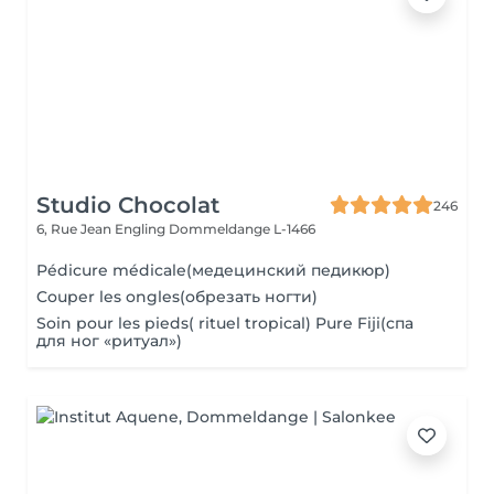
Studio Chocolat
246
6, Rue Jean Engling
Dommeldange L-1466
Pédicure médicale(медецинский педикюр)
Couper les ongles(обрезать ногти)
Soin pour les pieds( rituel tropical) Pure Fiji(спа
для ног «ритуал»)