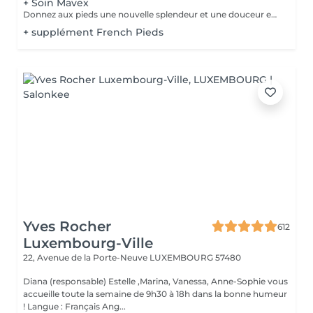
+ Soin Mavex
Donnez aux pieds une nouvelle splendeur et une douceur extraordinaire grâce à un traitement agréable et relaxant. Mavex Calluspeeling® est un soin professionnel pour la beauté des pieds qui permet d'obtenir des résultats immédiats et incroyables avec une seule séance. Rapide, facile, et efficace ! Mavex Calluspeeling® peut être réalisé seul comme une pédicure classique mais sans lame ni fraise, ou proposé en complément en cabine lors d'un soin visage (lors de la pose d'un masque), soin corps (lors d'un enveloppement), ou d'un soin des ongles et des cuticules.
+ supplément French Pieds
Yves Rocher
612
Luxembourg-Ville
22, Avenue de la Porte-Neuve
LUXEMBOURG 57480
Diana (responsable) Estelle ,Marina, Vanessa, Anne-Sophie vous
accueille toute la semaine de 9h30 à 18h dans la bonne humeur
! Langue : Français Ang...