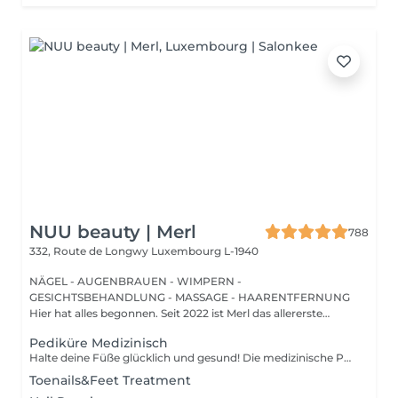
NUU beauty | Merl
788
332, Route de Longwy
Luxembourg L-1940
NÄGEL - AUGENBRAUEN - WIMPERN -
GESICHTSBEHANDLUNG - MASSAGE - HAARENTFERNUNG
Hier hat alles begonnen. Seit 2022 ist Merl das allererste
Zuhause der ...
Pediküre Medizinisch
Halte deine Füße glücklich und gesund! Die medizinische Pediküre ist eine spezialisierte Form der Fußbehandlung, bei der ein Nagelmeister Probleme wie Hornhaut, Risse und deformierte Nägel behandelt. Wie wird die medizinische Pediküre durchgeführt? - Problemidentifikation - Desinfektion und Erweichung der Füße - Entfernung von Hornhaut - Behandlung der Nagelplatte - Hautbehandlung - Auftragen einer medizinischen Creme Altersbeschränkungen: empfohlen ab 16 Jahren. Empfehlungen nach dem Eingriff: professionelle häusliche Pflege wird nach dem Eingriff empfohlen. Frequenz: einmal in 3-4 Wochen.
Toenails&Feet Treatment