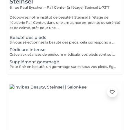
Steinsel
6, rue Paul Eyschen - Pall Center (à l’étage)
Steinsel L-7317
Découvrez notre institut de beauté à Steinsel à l'étage de
l'épicerie Pall Center, dans une ambiance empreinte de sérénité
et de calme, prêt pour une ...
Beauté des pieds
Si vous sélectionnez la beauté des pieds, cela correspond à couper et limer les ongles, repousser et couper mes cuticules, râper et masser les pieds. Si vous avez des soucis tels que : cors, ongles incarnés, ongles épaissis, mycoses ou tout autre douleur spécifique merci de sélectionner la pédicure qui est médicale.
Pédicure intense
Grâce aux séances de pédicure médicale, vos pieds sont soignés et traités en profondeur. En termes de soins de soi, les pieds sont souvent la partie du corps oubliée. C'est pourtant l'une de celles qui subit le plus votre quotidien. Ongles incarnés, cors, durillons et autres crevasses, sont des sources d'inconfort qui peuvent aisément être évitées si un soin est apporté assez tôt . Nos séances de pédicure médicale vous permettent une prise en charge complète de vos pieds. Du soin d'entretien au traitement plus profond, vos pieds sont massés, traités et soignés avec toute l'expertise de nos pédicures. Conseillée toutes les 4 semaines.
Supplément gommage
Pour finir en beauté, un gommage sur et sous vos pieds. Egalement entre les orteils. Pour une meilleure pénétration de la crème pieds.