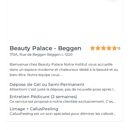
Beauty Palace - Beggen
13
170A, Rue de Beggen
Beggen L-1220
Bienvenue chez Beauty Palace Notre institut vous accueille
dans un espace moderne et chaleureux dédié à la beauté et au
bien-être. Notre équipe vous ...
Dépose de Gel ou Semi-Permanent
Attention! c'est juste la dépose, pas de nouvelle pose après la dépose.
Entretien Pédicure (2 semaines)
Ce service est proposé à notre clientèle exclusivement. C'est un entretien des ongles à effectuer maximum après deux semaines suivant la pédicure. Description : *Raccourcissement des ongles *Entretien des cuticules *Passage de la rape *Application d'une Huile pour les cuticules et d'une Crème pieds
Limage + CallusPeeling
CallusPeeling est un soin spécialisé pour éliminer les callosités et adoucir les pieds, sans l'utilisation de lames ou d'instruments agressifs. Ce traitement doux et indolore dissout les peaux dures et rugueuses grâce à des produits spécifiques, laissant la peau lisse, hydratée et revitalisée. Idéal pour ceux qui souffrent de pieds secs ou de callosités, le Callus Peeling procure un résultat immédiat, offrant des pieds visiblement plus sains et soignés après une seule séance.