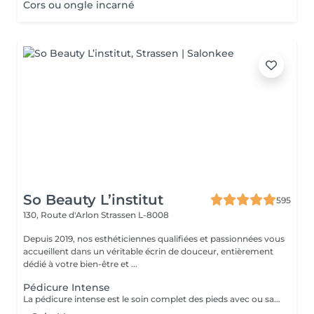
Cors ou ongle incarné
So Beauty L’institut
595
130, Route d'Arlon
Strassen L-8008
Depuis 2019, nos esthéticiennes qualifiées et passionnées vous
accueillent dans un véritable écrin de douceur, entièrement
dédié à votre bien-être et ...
Pédicure Intense
La pédicure intense est le soin complet des pieds avec ou sans souci particulier. Elle comprend : bain de pied, pousse et coupe des cuticules, coupe et limage des ongles, travail des callosités et/ou cors au bistouri/crédo, rape, gommage, massage avec crème de soin. La pose de vernis transparent est incluse si souhaitée.