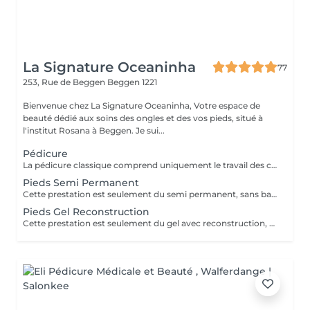
La Signature Oceaninha
77
253, Rue de Beggen
Beggen 1221
Bienvenue chez La Signature Oceaninha, Votre espace de
beauté dédié aux soins des ongles et des vos pieds, situé à
l'institut Rosana à Beggen. Je sui...
Pédicure
La pédicure classique comprend uniquement le travail des cuticules ainsi que le limage des ongles afin de leur redonner une forme propre et soignée. Cette prestation permet d'avoir des ongles nets et bien entretenus, sans pose de vernis ni soin complet des pieds.
Pieds Semi Permanent
Cette prestation est seulement du semi permanent, sans bain de pieds ni soins des callosités.
Pieds Gel Reconstruction
Cette prestation est seulement du gel avec reconstruction, sans bain de pieds ni soins des callosités.