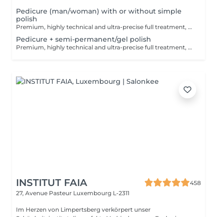
Pedicure (man/woman) with or without simple
polish
Premium, highly technical and ultra-precise full treatment, performed mainly with an e-file to achieve a perfectly clean nail contour and apply the polish as close as possible, even slightly under the cuticle. This technique helps visually delay the regrowth by around 10 days. Visual result: -Extremely well-groomed nails, clean contours, flawless shape -Instagram / photo studio effect: neat, precise, with no visible dry skin Service content: -Removal of old semi-permanent and/or gel polish (if needed, please book accordingly this option via this screen) -Very meticulous preparation of the nail plate -Shape and file nails -Gentle cuticle care -Removal of dead skin -Heels are cleaned -Application of a transparent simple polish (if desired) OR application of your own simple polish (if needed, please book accordingly this option via this screen) -Application of cuticle oil and feet cream
Pedicure + semi-permanent/gel polish
Premium, highly technical and ultra-precise full treatment, performed mainly with an e-file to achieve a perfectly clean nail contour and apply the polish as close as possible, even slightly under the cuticle. This technique helps visually delay the regrowth by around 10 days. Visual result: -Extremely well-groomed nails, clean contours, flawless shape -Instagram / photo studio effect: neat, precise, with no visible dry skin A perfect solution for flawless and long-lasting nails: -The average durability is 6 weeks!! Service content: -Removal of old semi-permanent and/or gel polish (if needed, already include in this price/service) -Very meticulous preparation of the nail plate -Shape and file nails -Gentle cuticle care -Removal of dead skin -Heels are cleaned -Application of semi-permanent nail polish -Application of cuticle oil and feet cream Optional : -Price per nail for nail art on up to 5 nails (if so please book "WITH simple design") +3€/nail -Price for simple design (French, Chrome, Baby Boomer, Cat Eyes, Stickers, Foil) 6-10 nails -> +20€ -Price for complex design (3D, Hand drawings, Stamping, French with Chrome, Baby Boomer with Chrome, French with Cat Eyes) 6-10 nails -> +30€ -Price per nail extension/reconstruction, maximum 2 nails (if so please book "WITH extension/reconstruction") +10€/nail
INSTITUT FAIA
458
27, Avenue Pasteur
Luxembourg L-2311
Im Herzen von Limpertsberg verkörpert unser