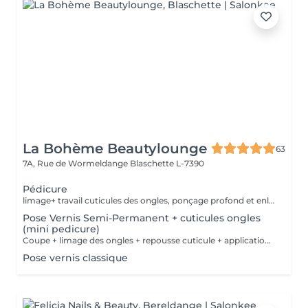
La Bohème Beautylounge
63
7A, Rue de Wormeldange
Blaschette L-7390
Pédicure
limage+ travail cuticules des ongles, ponçage profond et enlèvement des peaux mortes des pieds + peeling
Pose Vernis Semi-Permanent + cuticules ongles
(mini pedicure)
Coupe + limage des ongles + repousse cuticule + application vernis semi-permanent ( contrairement à la pédicure complète on ne travaille pas les peaux ni les talons des pieds)
Pose vernis classique