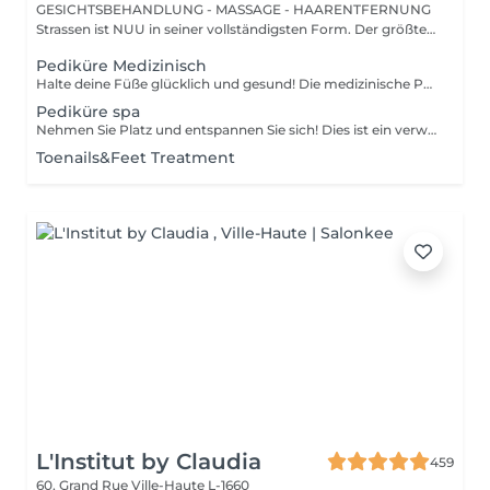
GESICHTSBEHANDLUNG - MASSAGE - HAARENTFERNUNG
Strassen ist NUU in seiner vollständigsten Form. Der größte
Sal...
Pediküre Medizinisch
Halte deine Füße glücklich und gesund! Die medizinische Pediküre ist eine spezialisierte Form der Fußbehandlung, bei der ein Nagelmeister Probleme wie Hornhaut, Risse und deformierte Nägel behandelt. Wie wird die medizinische Pediküre durchgeführt? - Problemidentifikation - Desinfektion und Erweichung der Füße - Entfernung von Hornhaut - Behandlung der Nagelplatte - Hautbehandlung - Auftragen einer medizinischen Creme Altersbeschränkungen: empfohlen ab 16 Jahren. Empfehlungen nach dem Eingriff: professionelle häusliche Pflege wird nach dem Eingriff empfohlen. Frequenz: einmal in 3-4 Wochen.
Pediküre spa
Nehmen Sie Platz und entspannen Sie sich! Dies ist ein verwöhnendes Fußpflegeerlebnis, das in der Regel die Fußexfoliation mit einem Fußpeeling und einer Kombination aus feuchtigkeitsspendenden Produkten umfasst. Unsere Meisterinnen führen eine Edged-Pediküre durch. Wie wird eine Pediküre SPA durchgeführt? - die Füße werden gereinigt und eingeweicht - die Nägel werden geschnitten, die Nagelplatte wird geformt und gefeilt - die Füße werden in Wasser eingetaucht - ein Peeling wird auf die Füße aufgetragen - eine Maske wird aufgetragen - die Nagelhaut und seitlichen Rillen werden korrigiert - die Fersen werden gereinigt - nagelhautöl und Fußcreme werden aufgetragen Altersbeschränkungen: empfohlen ab 14 Jahren. Empfehlungen nach dem Eingriff: es gibt keine speziellen Empfehlungen nach diesem Verfahren. Frequenz: einmal in 3-4 Wochen.
Toenails&Feet Treatment
L'Institut by Claudia
459
60, Grand Rue
Ville-Haute L-1660