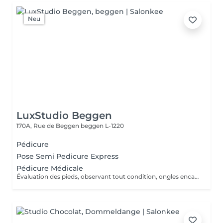
Neu
LuxStudio Beggen
170A, Rue de Beggen
beggen L-1220
Pédicure
Pose Semi Pedicure Express
Pédicure Médicale
Évaluation des pieds, observant tout condition, ongles encarnes, cour, callosités ! En cas de infections, champignons, micose ou les problèmes cotanés, recomandez une visite chez le podologue si necessaire. Desinfection des Pieds avec solution antiseptique. Retrait du Vernis Précédent avec un dissolvant pour nettoyer complètement les ongles des pieds. Coupez, desencarnes et Modelez les ongles avec une pance et lime, Pousses les Cuticules avec batone pour repousser doucement vers l'arrière et coupez les excès, Coupez avec bisturi les callosites si necessaire Traitement avec une rape pour eliminer les cellules mortes et les callosites, sans besoin d'immersion dans l'eau. Application d'un gommage supplementaire si necessaire. Hydratation Intense avec crème et les cuticules pour maintenir la peau douce, Appliquez une base transparent pour protéger les ongles. Attendez suffisamment de tempos pour sèc