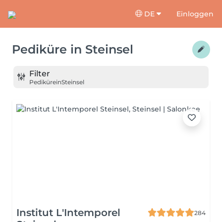
DE
Einloggen
Pediküre
in
Steinsel
Filter
Pediküre
in
Steinsel
Institut L'Intemporel
284