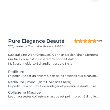
Pure Elégance Beauté
629
276, route de Thionville
Howald L-5884
Lust auf eine Wohlfühlpause? Gönnen Sie sich einen Moment
nur für sich selbst in unserem Schönheitssalon .
Maßgeschneiderte Behandlungen, die Sie ...
Pediküre
La pédicurie est un ensemble de soins destinés aux pieds afin d'améliorer leur confort et leur apparence, ainsi que ceux des ongles. Bain de pieds inclus.
Pediküre | medi (mit Hornmessern)
La pédicure a pour but de soulager et prévenir la douleur, mais également les effets secondaires des pathologies. Cors, durillons, crevasses ou il-de-perdrix sont ainsi traités par une pédicure. (avec coupe cors lames)
Collagène Masque
Les chaussettes collagène masque est pré imprégné d'huile d'argon et d'une émulsion riche en collagène pour pénétrer et hydrater la peau.