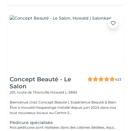
Concept Beauté - Le
453
Salon
201, route de Thionville
Howald L-5885
Bienvenue chez Concept Beauté L'Expérience Beauté & Bien-
Être à Howald Hesperange Installé depuis juin 2024 dans nos
tout nouveaux locaux au Centre S...
Pédicure spécialisée
Nos pédicures sont réalisées dans des cabines dédiées, équipées de fauteuils Pedi Spa avec bain de pieds intégré, pour une expérience alliant détente et expertise. Nous utilisons les produits spécifiques de la toute nouvelle gamme pieds de ProNails, formulée pour nourrir, réparer et protéger vos pieds en profondeur. PÉDICURE COMPLÈTE L'Expertise d'un Soin Médicalisé Notre pédicure complète, idéale pour celles et ceux qui souhaitent un soin approfondi des pieds. Ce soin est recommandé en cas de callosités, cors, durillons ou ongles épaissis. Ce soin expert comprend : Soins des ongles et cuticules Traitement des callosités, cors et durillons Lissage et hydratation intense pour retrouver des pieds doux et confortables Massage relaxant et apaisant pour stimuler la circulation Selon vos envies, vous pouvez compléter votre pédicure avec : Pose vernis Longwear Pour une touche de couleur élégante Vernis semi-permanent Tenue parfaite Soin Spa Complet des Pieds Exfoliation, masque nourrissant et massage profond pour une détente absolue Offrez à vos pieds un soin sur-mesure, réalisé par nos professionnelles expertes ! Un soin idéal pour retrouver confort et légèreté, tout en préservant la santé de vos pieds !