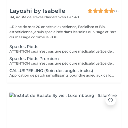
Layoshi by Isabelle
68
141, Route de Trèves
Niederanven L-6940
...Riche de mes 20 années d'expérience, Facialiste et Bio-
esthéticienne je suis spécialisée dans les soins du visage et l'art
du massage comme le KOBI...
Spa des Pieds
ATTENTION ceci n'est pas une pedicure médicale! Le Spa des pieds est un soin des pieds : - bain des pieds au sel, - coupe et limage des ongles, - pousse et coupe des cuticules, - rapage des talons à la spatule, - un gommage et l'application d'une crème nourrissante.
Spa des Pieds Premium
ATTENTION ceci n'est pas une pédicure médicale! Le Spa des pieds est un soin des pieds avec: - bain des pieds au sel, - coupe et limage des ongles, - pousse et coupe des cuticules, - rapage des talons à la spatule, - un gommage, - la pose d'un masque/chausson et un massage des pieds.
CALLUSPEELING (Soin des ongles inclus)
Application de patch ramollissants pour dire adieu aux callosités + mini pédicure. Attention ceci n'est pas une pédicure médicale