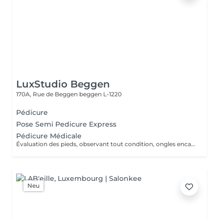
LuxStudio Beggen
170A, Rue de Beggen
beggen L-1220
Pédicure
Pose Semi Pedicure Express
Pédicure Médicale
Évaluation des pieds, observant tout condition, ongles encarnes, cour, callosités ! En cas de infections, champignons, micose ou les problèmes cotanés, recomandez une visite chez le podologue si necessaire. Desinfection des Pieds avec solution antiseptique. Retrait du Vernis Précédent avec un dissolvant pour nettoyer complètement les ongles des pieds. Coupez, desencarnes et Modelez les ongles avec une pance et lime, Pousses les Cuticules avec batone pour repousser doucement vers l'arrière et coupez les excès, Coupez avec bisturi les callosites si necessaire Traitement avec une rape pour eliminer les cellules mortes et les callosites, sans besoin d'immersion dans l'eau. Application d'un gommage supplementaire si necessaire. Hydratation Intense avec crème et les cuticules pour maintenir la peau douce, Appliquez une base transparent pour protéger les ongles. Attendez suffisamment de tempos pour sèc
Neu