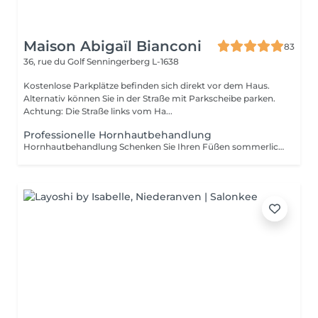
Maison Abigaïl Bianconi
83
36, rue du Golf
Senningerberg L-1638
Kostenlose Parkplätze befinden sich direkt vor dem Haus.
Alternativ können Sie in der Straße mit Parkscheibe parken.
Achtung: Die Straße links vom Ha...
Professionelle Hornhautbehandlung
Hornhautbehandlung Schenken Sie Ihren Füßen sommerliche Geschmeidigkeit mit unserer hochwirksamen professionellen Hornhautbehandlung. In nur 30 Minuten entfernen wir sanft raue und verhärtete Stellen für sichtbar glatte, weiche Füße. Das Ergebnis: zarte, gepflegte Füße bereit für Ihre Lieblingssandalen, genau rechtzeitig für die warmen Tage! Bitte beachten: Dies ist keine Pediküre Nägel und Nagellack sind nicht inbegriffen.