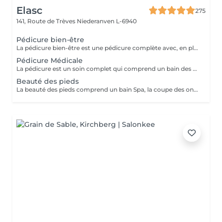
Elasc
275
141, Route de Trèves
Niederanven L-6940
Pédicure bien-être
La pédicure bien-être est une pédicure complète avec, en plus, un gommage et une pause de masque.
Pédicure Médicale
La pédicure est un soin complet qui comprend un bain des pieds Spa, la coupe et le limage des ongles, la pousse et la coupe des cuticules, le traitement des ongles incarnés ainsi que celui des callosités et/ou des cors au credo, au bistouri, à la râpe et à la fraiseuse.
Beauté des pieds
La beauté des pieds comprend un bain Spa, la coupe des ongles, la pousse et la coupe des cuticules ainsi que le traitement des callosités à la râpe et à la fraiseuse.