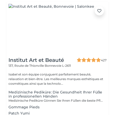
Institut Art et Beauté
427
137, Route de Thionville
Bonnevoie L-2611
Isabel et son équipe conjuguent parfaitement beauté,
relaxation et bien-être. Les meilleures marques esthétiques et
cosmétiques ainsi que la technolo...
Medizinische Pediküre: Die Gesundheit Ihrer Füße
in professionellen Händen
Medizinische Pediküre Gönnen Sie Ihren Füßen die beste Pflege mit unserer medizinischen Pediküre eine wahre Verjüngungskur. Im Gegensatz zur ästhetischen Pediküre, die sich auf das Aussehen konzentriert, behandelt und verhindert die medizinische Pediküre Erkrankungen wie Hühneraugen, Hornhaut und eingewachsene Zehennägel. Unsere Spezialbehandlungen: Fußbad: Beruhigend und weich machend, um die weitere Pflege zu erleichtern. Nagel- und Nagelhautpflege: Kürzen, Feilen und Behandlung der Nagelhaut, um Infektionen und eingewachsene Nägel zu verhindern. Hornhautentfernung: Spezialtechniken für eine glatte, schmerzfreie Haut. Peeling: Sanfte Reinigung zur Entfernung abgestorbener Hautzellen. Massage: Verbessert die Blutzirkulation und lindert Spannungen. Feuchtigkeitsmaske: Pflegt intensiv für weiche und geschmeidige Füße. Warum die medizinische Pediküre wählen? Fußgesundheit: Behandelt gesundheitliche Probleme und verhindert Komplikationen. Komfort und Entspannung: Vereint Pflege und Entspannung für ein angenehmes Erlebnis. Prävention: Vermeidet zukünftige Probleme und verbessert Ihre Lebensqualität. Professionelle Expertise: Individuelle Pflege durch zertifizierte Beautician. Ihre Füße werden es Ihnen danken und Sie werden mit einem Gefühl von Leichtigkeit und Frische nach Hause gehen.
Gommage Pieds
Patch Yumi