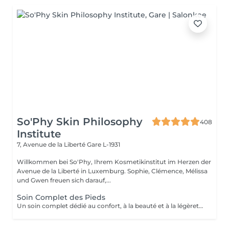
So'Phy Skin Philosophy
408
Institute
7, Avenue de la Liberté
Gare L-1931
Willkommen bei So'Phy, Ihrem Kosmetikinstitut im Herzen der
Avenue de la Liberté in Luxemburg. Sophie, Clémence, Mélissa
und Gwen freuen sich darauf,...
Soin Complet des Pieds
Un soin complet dédié au confort, à la beauté et à la légèreté des pieds. Le soin débute par un bain de pieds relaxant, suivi d'une exfoliation douce afin d'éliminer les cellules mortes et retrouver une peau plus lisse et souple. Un masque nourrissant est ensuite appliqué pour hydrater en profondeur, tandis que les ongles et les cuticules sont soigneusement travaillés pour un résultat net et soigné. Le soin se prolonge par un moment de détente, apportant une sensation immédiate de confort et de légèreté. Les pieds sont plus doux, la peau nourrie et les ongles parfaitement soignés. Le vernis classique n'est pas proposé à l'institut. Si vous le souhaitez, nous pouvons toutefois réaliser la pose avec votre propre vernis en sélectionnant l'option correspondante.