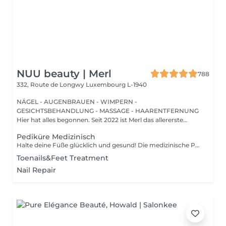
NUU beauty | Merl
788
332, Route de Longwy
Luxembourg L-1940
NÄGEL - AUGENBRAUEN - WIMPERN -
GESICHTSBEHANDLUNG - MASSAGE - HAARENTFERNUNG
Hier hat alles begonnen. Seit 2022 ist Merl das allererste
Zuhause der ...
Pediküre Medizinisch
Halte deine Füße glücklich und gesund! Die medizinische Pediküre ist eine spezialisierte Form der Fußbehandlung, bei der ein Nagelmeister Probleme wie Hornhaut, Risse und deformierte Nägel behandelt. Wie wird die medizinische Pediküre durchgeführt? - Problemidentifikation - Desinfektion und Erweichung der Füße - Entfernung von Hornhaut - Behandlung der Nagelplatte - Hautbehandlung - Auftragen einer medizinischen Creme Altersbeschränkungen: empfohlen ab 16 Jahren. Empfehlungen nach dem Eingriff: professionelle häusliche Pflege wird nach dem Eingriff empfohlen. Frequenz: einmal in 3-4 Wochen.
Toenails&Feet Treatment
Nail Repair