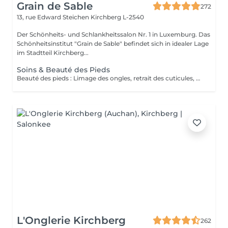
Grain de Sable
272
13, rue Edward Steichen
Kirchberg L-2540
Der Schönheits- und Schlankheitssalon Nr. 1 in Luxemburg. Das
Schönheitsinstitut "Grain de Sable" befindet sich in idealer Lage
im Stadtteil Kirchberg...
Soins & Beauté des Pieds
Beauté des pieds : Limage des ongles, retrait des cuticules, utilisation de la râpe pour les callosités et massage avec crème hydratante. Pédicure : Beauté des pieds + traitement des ongles incarnés/infectés + utilisation du bistouri pour les callosités.
L'Onglerie Kirchberg
262