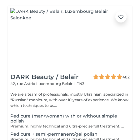
DARK Beauty / Belair
482
42, rue Astrid
Luxembourg Belair L-1143
We are a team of professionals, mostly Ukrainian, specialized in
"Russian" manicure, with over 10 years of experience. We know
which techniques to us...
Pedicure (man/woman) with or without simple
polish
Premium, highly technical and ultra-precise full treatment, performed mainly with an e-file to achieve a perfectly clean nail contour and apply the polish as close as possible, even slightly under the cuticle. This technique helps visually delay the regrowth by around 10 days. Visual result: -Extremely well-groomed nails, clean contours, flawless shape -Instagram / photo studio effect: neat, precise, with no visible dry skin Service content: -Removal of old semi-permanent and/or gel polish (if needed, please book accordingly this option via this screen) -Very meticulous preparation of the nail plate -Shape and file nails -Gentle cuticle care -Removal of dead skin -Heels are cleaned -Application of a transparent simple polish (if desired) OR application of your own simple polish (if needed, please book accordingly this option via this screen) -Application of cuticle oil and feet cream
Pedicure + semi-permanent/gel polish
Premium, highly technical and ultra-precise full treatment, performed mainly with an e-file to achieve a perfectly clean nail contour and apply the polish as close as possible, even slightly under the cuticle. This technique helps visually delay the regrowth by around 10 days. Visual result: -Extremely well-groomed nails, clean contours, flawless shape -Instagram / photo studio effect: neat, precise, with no visible dry skin A perfect solution for flawless and long-lasting nails: -The average durability is 6 weeks!! Service content: -Removal of old semi-permanent and/or gel polish (if needed, already include in this price/service) -Very meticulous preparation of the nail plate -Shape and file nails -Gentle cuticle care -Removal of dead skin -Heels are cleaned -Application of semi-permanent nail polish -Application of cuticle oil and feet cream Optional : -Price per nail for nail art on up to 5 nails (if so please book "WITH simple design") +3€/nail -Price for simple design (French, Chrome, Baby Boomer, Cat Eyes, Stickers, Foil) 6-10 nails -> +20€ -Price for complex design (3D, Hand drawings, Stamping, French with Chrome, Baby Boomer with Chrome, French with Cat Eyes) 6-10 nails -> +30€ -Price per nail extension/reconstruction, maximum 2 nails (if so please book "WITH extension/reconstruction") +10€/nail