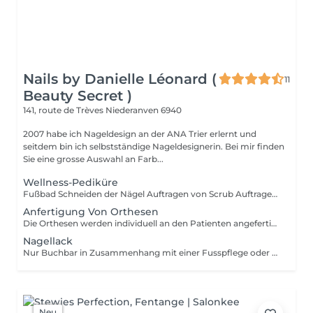
Nails by Danielle Léonard (
11
Beauty Secret )
141, route de Trèves
Niederanven 6940
2007 habe ich Nageldesign an der ANA Trier erlernt und
seitdem bin ich selbstständige Nageldesignerin. Bei mir finden
Sie eine grosse Auswahl an Farb...
Wellness-Pediküre
Fußbad Schneiden der Nägel Auftragen von Scrub Auftragen von Mask mit Einwirkungszeit Massage vom Fuß bis zum Bein Creme
Anfertigung Von Orthesen
Die Orthesen werden individuell an den Patienten angefertigt. Anfertigung ab 35Euros
Nagellack
Nur Buchbar in Zusammenhang mit einer Fusspflege oder einer Manucure NICHT Einzel Buchbar
Neu