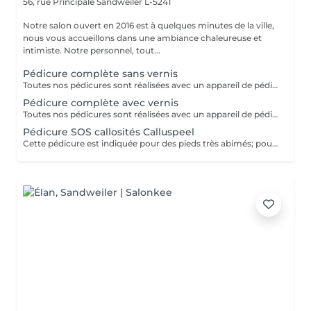
56, rue Principale
Sandweiler L-5241
Notre salon ouvert en 2016 est à quelques minutes de la ville,
nous vous accueillons dans une ambiance chaleureuse et
intimiste. Notre personnel, tout...
Pédicure complète sans vernis
Toutes nos pédicures sont réalisées avec un appareil de pédicure médical à jet d'eau. Cette prestation inclut: limage, travail du pourtour de l'ongle, travail des callosités,rape, sérum sur ongles, crème. . Si mycose ou autre affection, le soin ne pourra pas être réalisé.
Pédicure complète avec vernis
Toutes nos pédicures sont réalisées avec un appareil de pédicure médical à jet d'eau. Cette prestation inclut: limage, travail du pourtour de l'ongle, travail des callosités,rape, sérum sur ongles, crème + vernis ci-dessous. Si vous avez déjà du vernis-semi permanent vous devez rajouter l'option 'dépose'. Si mycose ou autre affection, le soin ne pourra pas être réalisé.
Pédicure SOS callosités Calluspeel
Cette pédicure est indiquée pour des pieds très abimés; pour les callosités nous utilisons la technique CALLUSPEELING de la prestigieuse marque suisse Mavex. Toutes nos pédicures sont réalisées avec un appareil de pédicure médical. Cette prestation inclut:: limage, travail du pourtour de l'ongle, travail des callosités, sérum sur ongles, crème. Si vous avez déjà un vernis-permanent vous devez rajouter l'option 'dépose' Si mycose ou autre affection, le soin ne pourra pas être réalisé