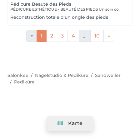
Pédicure Beauté des Pieds
PÉDICURE ESTHÉTIQUE - BEAUTÉ DES PIEDS Un soin complet pour des pieds soignés et sublimés, idéal pour une mise en beauté régulière. Ce soin comprend : Limage et mise en forme des ongles Soins des cuticules et hydratation Exfoliation pour des pieds tout doux Pose de vernis classique ou semi-permanent (en option) Parfait pour garder des pieds élégants toute l'année ! Un soin idéal pour retrouver confort et légèreté, tout en préservant la santé de vos pieds ! OPTIONS À LA CARTE Personnalisez votre soin ! Selon vos envies, vous pouvez compléter votre pédicure avec : Pose de vernis Longwear Pour une touche de couleur élégante Vernis semi-permanent Tenue parfaite jusqu'à 3 semaines Soin Spa Complet des Pieds Exfoliation, masque nourrissant et massage profond pour une détente absolue Profitez d'un véritable rituel de soins des pieds dans un cadre relaxant et confortable, grâce à nos fauteuils Pedi Spa et aux produits de pointe de ProNails !
Reconstruction totale d'un ongle des pieds
«
1
2
3
4
...
10
»
Salonkee
Nagelstudio & Pediküre
Sandweiler
Pediküre
Karte