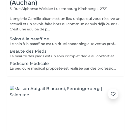
(Auchan)
5, Rue Alphonse Weicker Luxembourg
Kirchberg L-2721
L'onglerie Camille albane est un lieu unique qui vous réserve un
accueil et un savoir-faire hors du commun depuis déjà 20 ans .
C'est une équipe de p...
Soins à la paraffine
Le soin à la paraffine est un rituel cocooning aux vertus profondément nourrissantes et réparatrices. Grâce à la chaleur douce de la paraffine, la peau est intensément hydratée, assouplie et apaisée. Ce soin est particulièrement recommandé pour les mains sèches, abîmées ou sensibles, laissant la peau douce, lisse et visiblement régénérée des la première séance.
Beauté des Pieds
La beauté des pieds est un soin complet dédié au confort et a l'esthétique des pieds. Elle comprend la mise en forme des ongles, le soin des cuticules, le travail des callosités et l'hydratation pour une peau douce et soignée. Idéal pour retrouver des pieds nets et élégants, ce soin procure une sensation immédiate de légèreté et de bien-être.
Pédicure Médicale
La pédicure médical proposée est réalisée par des professionnelles diplômées en tant que tel. La pédicure médicale est un soin spécifique destiné à traiter les affections courantes du pied tout en assurant confort et hygiène irréprochable. Elle comprend le traitement des ongles incarnés, cors, durillons, callosités, ainsi que le soin des ongles et de la peau. Réalisée avec des techniques professionnelles, et du matériel stérilisé, cette prestation vise à soulager durablement les douleurs, prévenir les récidives et préserver la santé du pied.