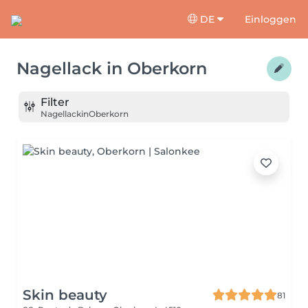
DE
Einloggen
Nagellack
in
Oberkorn
Filter
Nagellack
in
Oberkorn
Skin beauty
81