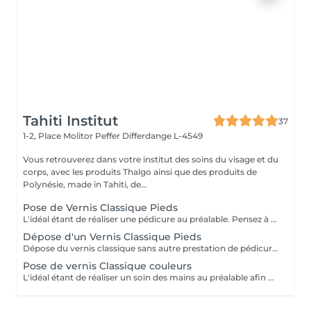
Tahiti Institut
37
1-2, Place Molitor Peffer
Differdange L-4549
Vous retrouverez dans votre institut des soins du visage et du
corps, avec les produits Thalgo ainsi que des produits de
Polynésie, made in Tahiti, de...
Pose de Vernis Classique Pieds
L'idéal étant de réaliser une pédicure au préalable. Pensez à prendre des tongs si vous posez un vernis classique sur les pieds. Seule la pose de vernis est inclus dans cette prestation (pas de coupage, limage, retrait des cuticules). Pensez à sélectionner "dépose de vernis classique" si je dois retirer celui que vous portez actuellement.
Dépose d'un Vernis Classique Pieds
Dépose du vernis classique sans autre prestation de pédicure avec dissolvant.
Pose de vernis Classique couleurs
L'idéal étant de réaliser un soin des mains au préalable afin que les ongles soient égaux et que les cuticules soient repoussées. Seule la pose de vernis est inclus dans cette prestation. Pensez à sélectionner "dépose de vernis classique" si je dois retirer votre vernis classique actuel.