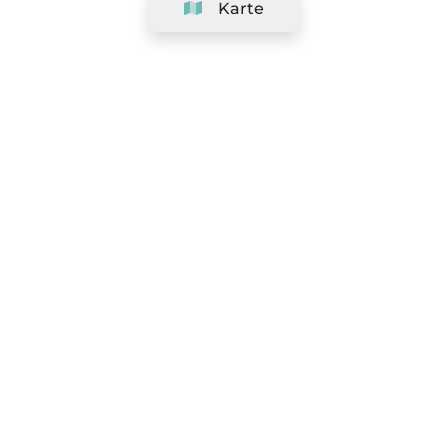
Karte
Unternehmen
Support
Team
&
Jobs
Ihr Geschäft hinzufügen
Rechtlich
Widerrufsrecht ausüben
AGBs
Datenschutz-Politik