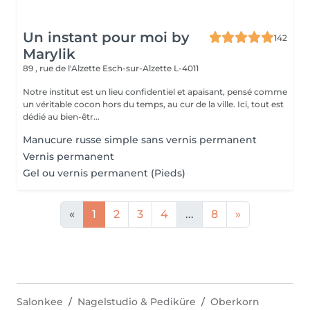
Un instant pour moi by
142
Marylik
89 , rue de l'Alzette
Esch-sur-Alzette L-4011
Notre institut est un lieu confidentiel et apaisant, pensé comme
un véritable cocon hors du temps, au cur de la ville. Ici, tout est
dédié au bien-êtr...
Manucure russe simple sans vernis permanent
Vernis permanent
Gel ou vernis permanent (Pieds)
«
1
2
3
4
...
8
»
Salonkee
Nagelstudio & Pediküre
Oberkorn