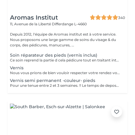
Aromas Institut
340
11, Avenue de la Liberté
Differdange L-4660
Depuis 2012, l'équipe de Aromas institut est à votre service.
Nous proposons une large gamme de soins du visage & du
corps, des pédicures, manucures, ...
Soin réparateur des pieds (vernis inclus)
Ce soin reprend la partie d cela pédicure tout en traitant intensément les pieds déshydratés grace un masque spécifique (pose vernis inclus). Pensez a ramener des chaussures ouvertes pour la pose de vernis. Nous vous prions de bien vouloir respecter votre rendez-vous. En prenant rendez-vous, vous occupez une place, dont une autre personne aurait éventuellement besoin. Tout rendez-vous non annulé 24h en avance, est susceptible d'être facturé. (Si vous ne pouvez pas vous présenter à votre RDV, proposez-le éventuellement à un proche ou à un ami) Toute l'équipe de Aromas Institut vous remercie pour votre respect et votre compréhension.
Vernis
Nous vous prions de bien vouloir respecter votre rendez-vous. En prenant rendez-vous, vous occupez une place, dont une autre personne aurait éventuellement besoin. Tout rendez-vous non annulé 24h en avance, est susceptible d'être facturé. (Si vous ne pouvez pas vous présenter à votre RDV, proposez-le éventuellement à un proche ou à un ami) Toute l'équipe de Aromas Institut vous remercie pour votre respect et votre compréhension.
Vernis semi permanent -couleur- pieds
Pour une tenue entre 2 et 3 semaines. !! Le temps de depose n'est pas compris dans ce soin, si il est nécessaire de faire une depose d'ancien semi permanent, merci de sélectionner le soin depose + pose Dans le cas contraire, nous n'aurons pas assez de temps pour tout realiser Nous vous prions de bien vouloir respecter votre rendez-vous. En prenant rendez-vous, vous occupez une place, dont une autre personne aurait éventuellement besoin. Tout rendez-vous non annulé 24h en avance, est susceptible d'être facturé. (Si vous ne pouvez pas vous présenter à votre RDV, proposez-le éventuellement à un proche ou à un ami) Toute l'équipe de Aromas Institut vous remercie pour votre respect et votre compréhension.