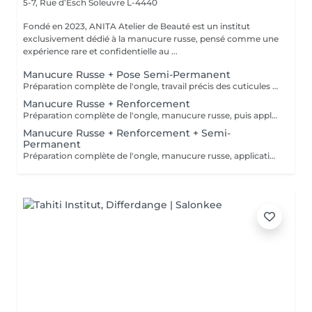
5-7, Rue d’Esch
Soleuvre L-4440
Fondé en 2023, ANITA Atelier de Beauté est un institut
exclusivement dédié à la manucure russe, pensé comme une
expérience rare et confidentielle au ...
Manucure Russe + Pose Semi-Permanent
Préparation complète de l'ongle, travail précis des cuticules en manucure russe, puis pose d'une base, du vernis semi-permanent et d'un top coat pour un résultat net, brillant et longue tenue.
Manucure Russe + Renforcement
Préparation complète de l'ongle, manucure russe, puis application d'un renfort avec base teintée couleur naturelle pour solidifier la plaque, unifier l'ongle et améliorer la tenue.
Manucure Russe + Renforcement + Semi-
Permanent
Préparation complète de l'ongle, manucure russe, application d'un renfort avec base teintée naturelle, puis pose du vernis semi-permanent et du top coat pour une finition nette et durable.