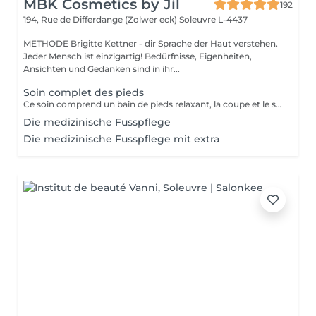
MBK Cosmetics by Jil
192
194, Rue de Differdange (Zolwer eck)
Soleuvre L-4437
METHODE Brigitte Kettner - dir Sprache der Haut verstehen.
Jeder Mensch ist einzigartig! Bedürfnisse, Eigenheiten,
Ansichten und Gedanken sind in ihr...
Soin complet des pieds
Ce soin comprend un bain de pieds relaxant, la coupe et le soin des ongles, le traitement des ongles épaissis, l'élimination des callosités et des cors,le soin des talons secs et abîmés, une hydratation nourrissante ainsi qu'un massage de confort en fin de soin.
Die medizinische Fusspflege
Die medizinische Fusspflege mit extra