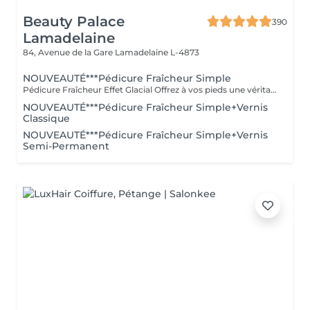
Beauty Palace
390
Lamadelaine
84, Avenue de la Gare
Lamadelaine L-4873
NOUVEAUTÉ***Pédicure Fraîcheur Simple
Pédicure Fraîcheur Effet Glacial Offrez à vos pieds une véritable vague de fraîcheur intense. Cette prestation comprend le soin des ongles et des cuticules, le travail des zones rugueuses, suivi d'un gommage au sel et à l'amande douce, d'un bain effervescent relaxant et rafraîchissant, puis d'un soin à l'effet glacial appliqué jusqu'aux mollets. Des pieds doux, parfaitement soignés et une sensation de fraîcheur intense, idéale pour l'été.
NOUVEAUTÉ***Pédicure Fraîcheur Simple+Vernis
Classique
NOUVEAUTÉ***Pédicure Fraîcheur Simple+Vernis
Semi-Permanent