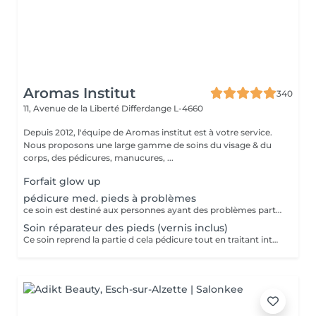
Aromas Institut
340
11, Avenue de la Liberté
Differdange L-4660
Depuis 2012, l'équipe de Aromas institut est à votre service.
Nous proposons une large gamme de soins du visage & du
corps, des pédicures, manucures, ...
Forfait glow up
pédicure med. pieds à problèmes
ce soin est destiné aux personnes ayant des problèmes particuliers aux pieds. vernis non inclus
Soin réparateur des pieds (vernis inclus)
Ce soin reprend la partie d cela pédicure tout en traitant intensément les pieds déshydratés grace un masque spécifique (pose vernis inclus). Pensez a ramener des chaussures ouvertes pour la pose de vernis. Nous vous prions de bien vouloir respecter votre rendez-vous. En prenant rendez-vous, vous occupez une place, dont une autre personne aurait éventuellement besoin. Tout rendez-vous non annulé 24h en avance, est susceptible d'être facturé. (Si vous ne pouvez pas vous présenter à votre RDV, proposez-le éventuellement à un proche ou à un ami) Toute l'équipe de Aromas Institut vous remercie pour votre respect et votre compréhension.