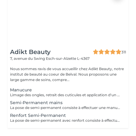
Adikt Beauty
311
7, avenue du Swing
Esch-sur-Alzette L-4367
Nous sommes ravis de vous accueillir chez Adikt Beauty, notre
institut de beauté au coeur de Belval. Nous proposons une
large gamme de soins, compre...
Manucure
Limage des ongles, retrait des cuticules et application d'un vernis protecteur si besoin.
Semi-Permanent mains
La pose de semi-permanent consiste à effectuer une manucure simple et poser un vernis semi-permanent sur les ongles naturels pour une tenue de 3 à 4 semaines. La dépose de semi-permanent consiste à retirer le semi-permanent présent sur les ongles. MERCI DE SÉLECTIONNER LES DÉCORATIONS EN SUPPLÉMENT (french, babyboomer, strass,) QUE VOUS SOUHAITEZ FAIRE À CHAQUE RENDEZ-VOUS.
Renfort Semi-Permanent
La pose de semi-permanent avec renfort consiste à effectuer une manucure simple et poser un vernis semi-permanent sur une base renforçante pour une tenue plus longue, sans casse, pour une tenue de 3 à 4 semaines. MERCI DE SÉLECTIONNER LES DÉCORATIONS EN SUPPLÉMENT (french, babyboomer, strass,) QUE VOUS SOUHAITEZ FAIRE À CHAQUE RENDEZ-VOUS.