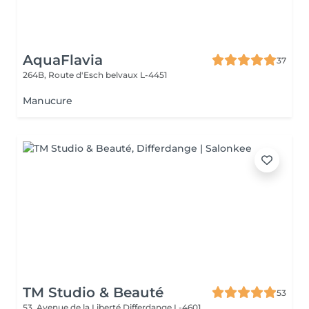
AquaFlavia
37
264B, Route d'Esch
belvaux L-4451
Manucure
TM Studio & Beauté
53
53, Avenue de la Liberté
Differdange L-4601