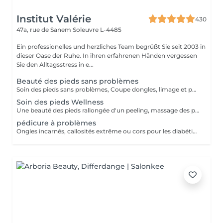
Institut Valérie
430
47a, rue de Sanem
Soleuvre L-4485
Ein professionelles und herzliches Team begrüßt Sie seit 2003 in
dieser Oase der Ruhe. In ihren erfahrenen Händen vergessen
Sie den Alltagsstress in e...
Beauté des pieds sans problèmes
Soin des pieds sans problèmes, Coupe dongles, limage et polissage des ongles, cuticules, peaux cornés
Soin des pieds Wellness
Une beauté des pieds rallongée d'un peeling, massage des pieds et masque très nourrissant Recommandé à toutes les personnes pour une sensation de légèreté des pieds
pédicure à problèmes
Ongles incarnés, callosités extrême ou cors pour les diabétiques nous conseillons d'aller chez un(e) podologue!