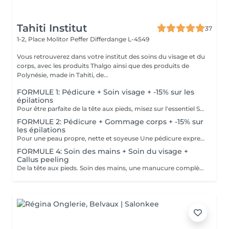
Tahiti Institut
37
1-2, Place Molitor Peffer
Differdange L-4549
Vous retrouverez dans votre institut des soins du visage et du
corps, avec les produits Thalgo ainsi que des produits de
Polynésie, made in Tahiti, de...
FORMULE 1: Pédicure + Soin visage + -15% sur les
épilations
Pour être parfaite de la tête aux pieds, misez sur l'essentiel Soin du visage Bora Bora ( gommage et massage à l'huile de coco) Une pédicure express au choix rape ou trempage + Coupe et limage des ongles -15 % Sur toutes vos épilations ( à rajouter à votre RDV) Pour plus de précision, n'hésitez pas whatsapp, SMS ou appel au 661 555 858
FORMULE 2: Pédicure + Gommage corps + -15% sur
les épilations
Pour une peau propre, nette et soyeuse Une pédicure express au choix rape ou trempage + Coupe et limage des ongles Un gommage du corps (Monoï ou coco) parfait pour préparer la peau au bronzage -15 % Sur toutes vos épilations ( à rajouter à votre RDV) Pour plus de précision, n'hésitez pas whatsapp, SMS ou appel au 661 555 858
FORMULE 4: Soin des mains + Soin du visage +
Callus peeling
De la tête aux pieds. Soin des mains, une manucure complète avec trempage, limage, travail des cuticules ainsi que gommage Soin du visage Bora Bora ( gommage et massage à l'huile de coco) Callus peeling, Patch à base d'acide glycolique qui permettent le retrait des callosités au niveau des pieds Pour plus de précision, n'hésitez pas whatsapp, SMS ou appel au 661 555 858