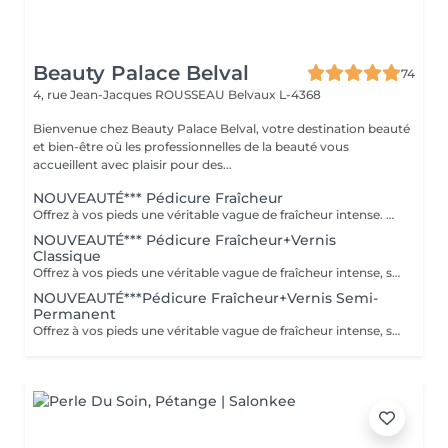
Beauty Palace Belval
74
4, rue Jean-Jacques ROUSSEAU
Belvaux L-4368
Bienvenue chez Beauty Palace Belval, votre destination beauté
et bien-être où les professionnelles de la beauté vous
accueillent avec plaisir pour des...
NOUVEAUTÉ*** Pédicure Fraîcheur
Offrez à vos pieds une véritable vague de fraîcheur intense. Ce rituel associe un gommage au sel et à l'amande douce, un bain effervescent relaxant et rafraîchissant, puis un soin à l'effet glacial appliqué jusqu'aux mollets. Dès l'application, une sensation de froid intense enveloppe les pieds et les jambes pour un effet frais, léger et incroyablement revigorant. Le soin incontournable de l'été pour des pieds doux et une sensation glaciale irrésistible.
NOUVEAUTÉ*** Pédicure Fraîcheur+Vernis
Classique
Offrez à vos pieds une véritable vague de fraîcheur intense, sublimée par la pose d'un vernis classique. Ce rituel associe un gommage au sel et à l'amande douce, un bain effervescent relaxant et rafraîchissant, puis un soin à l'effet glacial appliqué jusqu'aux mollets. Une sensation de froid intense et revigorante, idéale pour les pieds fatigués ou simplement pour profiter d'un pur moment de fraîcheur pendant l'été. Des pieds doux, parfaitement soignés, élégamment vernis et une sensation glaciale irrésistible.
NOUVEAUTÉ***Pédicure Fraîcheur+Vernis Semi-
Permanent
Offrez à vos pieds une véritable vague de fraîcheur intense, sublimée par la pose d'un semi-permanent longue tenue. Ce rituel associe un gommage au sel et à l'amande douce, un bain effervescent relaxant et rafraîchissant, puis un soin à l'effet glacial appliqué jusqu'aux mollets. Une sensation de froid intense et revigorante, idéale pour les pieds fatigués ou simplement pour profiter d'un pur moment de fraîcheur pendant l'été. Des pieds doux, parfaitement soignés, une couleur brillante longue tenue et une sensation glaciale irrésistible.